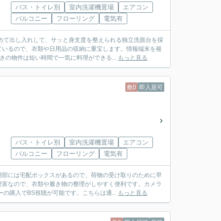
バス・トイレ別
室内洗濯機置場
エアコン
バルコニー
フローリング
電気有
めて出し入れして、サッと身支度を整えられる独立洗面台を採
ているので、衣類や日用品の収納に重宝します。情報端末を複
の物件は短い時間で一気に料理ができる...
もっと見る
敷0
即入居可
バス・トイレ別
室内洗濯機置場
エアコン
バルコニー
フローリング
電気有
用部には宅配ボックスがあるので、荷物の受け取りのために早
豊富なので、衣類や履き物の整理がしやすく便利です。カメラ
の購入でBS視聴が可能です。こちらは通...
もっと見る