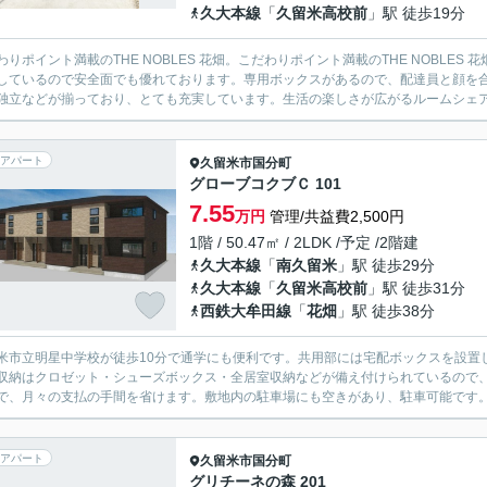
久大本線
「
久留米高校前
」駅 徒歩19分
わりポイント満載のTHE NOBLES 花畑。こだわりポイント満載のTHE NOBLE
しているので安全面でも優れております。専用ボックスがあるので、配達員と顔を
独立などが揃っており、とても充実しています。生活の楽しさが広がるルームシェアO
アパート
久留米市
国分町
グローブコクブＣ 101
7.55
万円
管理/共益費2,500円
1階 / 50.47㎡ / 2LDK /予定 /2階建
久大本線
「
南久留米
」駅 徒歩29分
久大本線
「
久留米高校前
」駅 徒歩31分
西鉄大牟田線
「
花畑
」駅 徒歩38分
米市立明星中学校が徒歩10分で通学にも便利です。共用部には宅配ボックスを設置
収納はクロゼット・シューズボックス・全居室収納などが備え付けられているので
で、月々の支払の手間を省けます。敷地内の駐車場にも空きがあり、駐車可能です。
アパート
久留米市
国分町
グリチーネの森 201