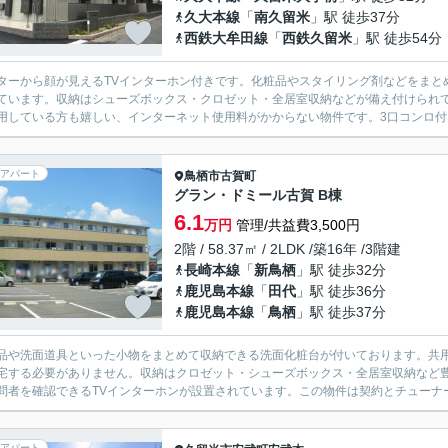
久大本線
「
南久留米
」駅 徒歩37分
西鉄大牟田線
「
西鉄久留米
」駅 徒歩54分
ターから顔が見えるTVインターホン付きです。化粧品やスタイリング剤などをまと
ています。収納はシューズボックス・クロゼット・全居室収納などが備え付けられ
用している方も嬉しい、インターネット使用料がかからない物件です。3口コンロ付き
アパート
鳥栖市
古賀町
グラン・ドミール古賀 B棟
6.1
万円
管理/共益費3,500円
2階 / 58.37㎡ / 2LDK /築16年 /3階建
長崎本線
「
新鳥栖
」駅 徒歩32分
鹿児島本線
「
田代
」駅 徒歩36分
鹿児島本線
「
鳥栖
」駅 徒歩37分
品や洗面道具といった小物をまとめて収納できる洗面化粧台が付いております。共
宅する必要がありません。収納はクロゼット・シューズボックス・全居室収納など
問者を確認できるTVインターホンが設置されています。この物件は契約とチューナー
アパート