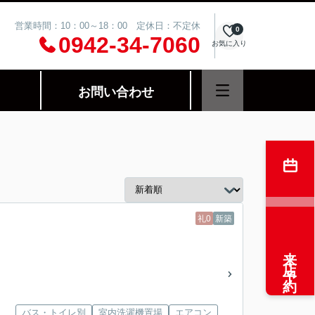
営業時間：10：00～18：00 定休日：不定休
0
0942-34-7060
お気に入り
お問い合わせ
礼0
新築
来店予約
バス・トイレ別
室内洗濯機置場
エアコン