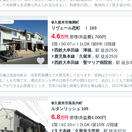
して光熱費も生活費も抑えられるお住まい。利便性の高い、敷地内ゴミ置き場が付いて
アパート
久留米市
梅満町
リヴェール恋町 Ⅰ 103
4.6
万円
管理/共益費1,700円
1階 / 50.07㎡ / 1LDK /築8年 /2階建
西鉄大牟田線
「
津福
」駅 徒歩25分
鹿児島本線
「
久留米
」駅 徒歩25分
西鉄大牟田線
「
聖マリア病院前
」駅 徒歩3
設備は洗面化粧台・浴室乾燥機など大変充実しております。収納はクロゼット・シ
ることも可能です。通話ボタンを押せば相手の声が聞けるので、会話したうえで直
ェアができるお部屋をどうぞ。充実の設備と綺麗な室内を兼ね備えた、2017年築の物
アパート
久留米市
高良内町
ルタンリッシュ 105
6.8
万円
管理/共益費4,000円
1階 / 62.10㎡ / 2LDK /築10年 /2階建
久大本線
「
久留米大学前
」駅 徒歩32分