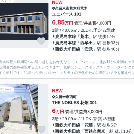
アパート
NEW
久留米市
荒木町荒木
ユニバース 101
6.85
万円
管理/共益費4,000円
1階 / 48.66㎡ / 2LDK /予定 /2階建
鹿児島本線
「
荒木
」駅 徒歩17分
鹿児島本線
「
西牟田
」駅 徒歩33分
西鉄大牟田線
「
安武
」駅 徒歩40分
島本線荒木駅周辺への引っ越しをお考えなら「ユニバース」。徒歩11分の距離に久
訪問者の顔を確認することができます。収納はシューズボックス・ウォークインク
すく便利です。犯罪への抑止力やセキュリティの強化のために防犯カメラを備え付けて
アパート
NEW
久留米市
西町
THE NOBLES 花畑 301
6
万円
管理/共益費3,000円
3階 / 29.09㎡ / 1LDK /新築 /3階建
西鉄大牟田線
「
花畑
」駅 徒歩5分
西鉄大牟田線
「
西鉄久留米
」駅 徒歩10分