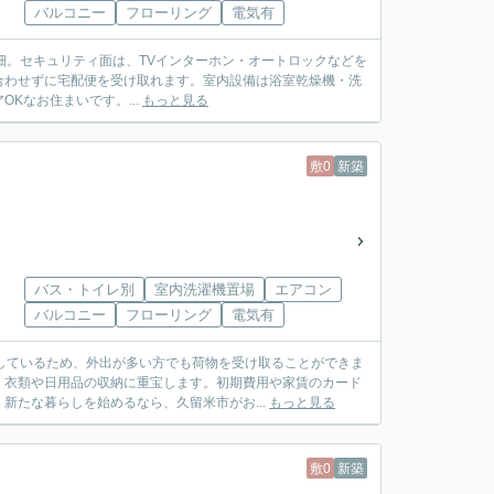
バルコニー
フローリング
電気有
S 花畑。セキュリティ面は、TVインターホン・オートロックなどを
合わせずに宅配便を受け取れます。室内設備は浴室乾燥機・洗
Kなお住まいです。...
もっと見る
敷0
新築
バス・トイレ別
室内洗濯機置場
エアコン
バルコニー
フローリング
電気有
しているため、外出が多い方でも荷物を受け取ることができま
、衣類や日用品の収納に重宝します。初期費用や家賃のカード
新たな暮らしを始めるなら、久留米市がお...
もっと見る
敷0
新築