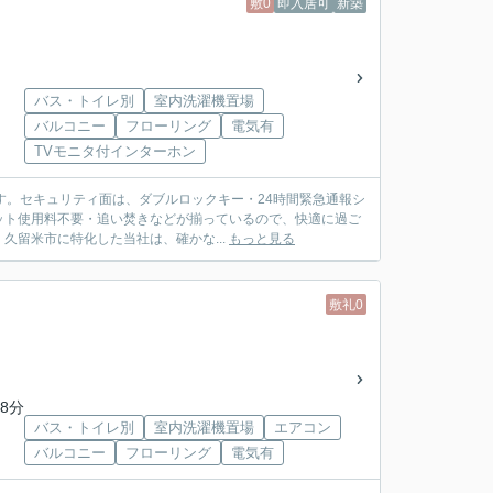
敷0
即入居可
新築
バス・トイレ別
室内洗濯機置場
バルコニー
フローリング
電気有
TVモニタ付インターホン
ます。セキュリティ面は、ダブルロックキー・24時間緊急通報シ
ット使用料不要・追い焚きなどが揃っているので、快適に過ご
留米市に特化した当社は、確かな...
もっと見る
敷礼0
8分
バス・トイレ別
室内洗濯機置場
エアコン
バルコニー
フローリング
電気有