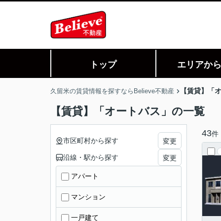
トップ
エリアか
【賃貸】「
久留米の賃貸情報を探すならBelieve不動産
【賃貸】「オートバス」の一覧
43
件
市区町村から探す
変更
沿線・駅から探す
変更
アパート
マンション
一戸建て