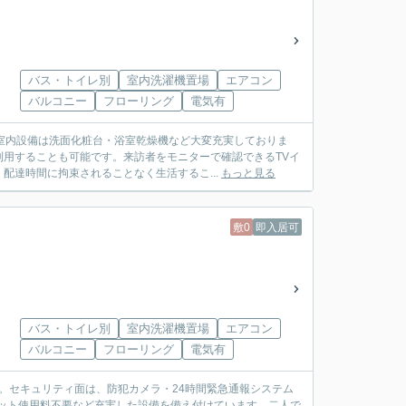
バス・トイレ別
室内洗濯機置場
エアコン
バルコニー
フローリング
電気有
室内設備は洗面化粧台・浴室乾燥機など大変充実しておりま
用することも可能です。来訪者をモニターで確認できるTVイ
配達時間に拘束されることなく生活するこ...
もっと見る
敷0
即入居可
バス・トイレ別
室内洗濯機置場
エアコン
バルコニー
フローリング
電気有
す。セキュリティ面は、防犯カメラ・24時間緊急通報システム
ット使用料不要など充実した設備を備え付けています。二人で