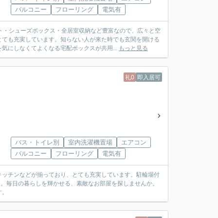
バルコニー
フローリング
電気有
ト・シューズボックス・全居室収納など豊富なので、広々と空
とても充実しています。知らない人が来た時でも玄関を開ける
気にしなくてよくなる宅配ボックスが共用...
もっと見る
礼0
即入居可
バス・トイレ別
室内洗濯機置場
エアコン
バルコニー
フローリング
電気有
キッチンなどが揃っており、とても充実しています。駐輪場付
です。毎日の暮らしを輝かせる、素敵なお部屋を探しませんか。
す。