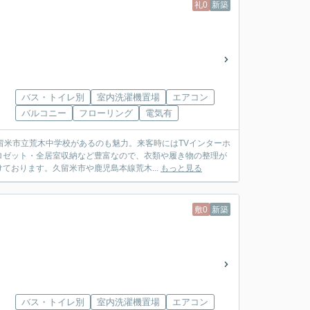
礼0
新築
バス・トイレ別
室内洗濯機置場
エアコン
バルコニー
フローリング
電気有
留米市立荒木中学校があるのも魅力。来客時にはTVインターホ
ロゼット・全居室収納など豊富なので、衣類や履き物の整理が
おります。久留米市や鹿児島本線荒木...
もっと見る
敷0
新築
バス・トイレ別
室内洗濯機置場
エアコン