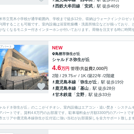
西鉄大牟田線
「
安武
」駅 徒歩40分
米市立荒木小学校が通学範囲内、学校まで徒歩12分。収納はウォークインクロゼッ
利用することも可能です。室内設備は浴室乾燥機・洗面所独立などが揃っており、
がなくなるモニター付きインターホンが付いております。荷物を注文する時に時間を
アパート
NEW
鳥栖市
弥生が丘
シャルドネ弥生が丘
4.6
万円
管理/共益費2,000円
2階 / 29.75㎡ / 1K /築22年 /2階建
鹿児島本線
「
弥生が丘
」駅 徒歩19分
鹿児島本線
「
基山
」駅 徒歩28分
甘木鉄道
「
立野
」駅 徒歩33分
ャルドネ弥生が丘」のここがイチオシ。室内設備はエアコン・追い焚き・システム
アパートです。賃料4.6万円のお部屋です。駐車場料金が月額3300円のアパート
市エリアや鹿児島本線弥生が丘付近に強い当社がお部屋探しを全力サポート致しま