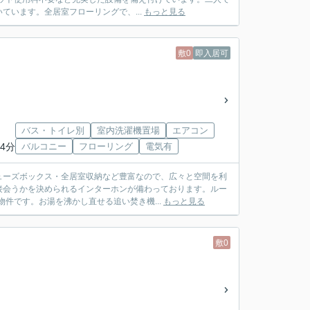
います。全居室フローリングで、...
もっと見る
敷0
即入居可
バス・トイレ別
室内洗濯機置場
エアコン
4分
バルコニー
フローリング
電気有
ューズボックス・全居室収納など豊富なので、広々と空間を利
接会うかを決められるインターホンが備わっております。ルー
件です。お湯を沸かし直せる追い焚き機...
もっと見る
敷0