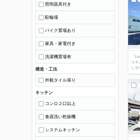
照明器具付き
駐輪場
バイク置場あり
家具・家電付き
洗濯機置場有
「L
ステ
しや
構造・工法
外観タイル張り
キッチン
コンロ２口以上
食器洗い乾燥機
システムキッチン