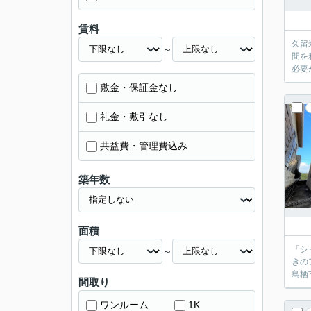
賃料
久留
～
間を
必要
敷金・保証金なし
礼金・敷引なし
共益費・管理費込み
築年数
面積
「シ
～
きの
鳥栖
間取り
ワンルーム
1K