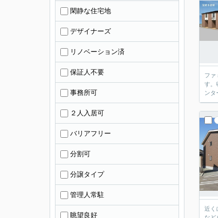
閑静な住宅地
デザイナーズ
リノベーション済
保証人不要
ファ
す。
事務所可
ンタ
２人入居可
バリアフリー
分割可
分譲タイプ
管理人常駐
近く
眺望良好
など