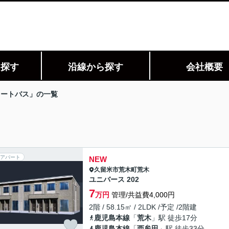
ら探す
沿線から探す
会社概要
オートバス」の一覧
アパート
NEW
久留米市
荒木町荒木
ユニバース 202
7
万円
管理/共益費4,000円
2階 / 58.15㎡ / 2LDK /予定 /2階建
鹿児島本線
「
荒木
」駅 徒歩17分
鹿児島本線
「
西牟田
」駅 徒歩33分