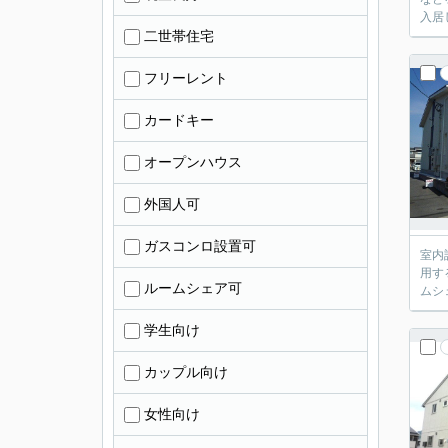
入居
二世帯住宅
フリーレント
カードキー
オープンハウス
外国人可
ガスコンロ設置可
室内
用す
ルームシェア可
ムシ
学生向け
カップル向け
女性向け