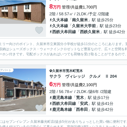
8
万円
管理/共益費1,700円
2階 / 58.57㎡ / 2LDK /予定 /2階建
久大本線
「
南久留米
」駅 徒歩25分
久大本線
「
久留米大学前
」駅 徒歩23分
西鉄大牟田線
「
西鉄久留米
」駅 徒歩42分
ミリー向けのポイント、久留米市立東国分小学校が徒歩11分のところにあります。
収納はシューズボックス・ウォークインクロゼットなど豊富なので、広々と空間を利
ーホン付きです。宅配ボックスがあればいつでも荷物を受け取ることができるので、
アパート
久留米市
荒木町荒木
サクラ ヴィレッジ クルメ Ⅱ 204
6
万円
管理/共益費2,100円
2階 / 56.78㎡ / 2LDK /築6年 /2階建
鹿児島本線
「
荒木
」駅 徒歩17分
西鉄大牟田線
「
安武
」駅 徒歩41分
鹿児島本線
「
西牟田
」駅 徒歩42分
にはセブンイレブン 久留米藤光町店(徒歩5分)がありちょっとした買い物に便利で
を備え付けているので安心して暮らせます。室内設備はBS・システムキッチン・ネ