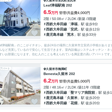
久留米市
安武町安武本
Leaf津福駅南 202
6.5
万円
管理/共益費4,000円
2階 / 50.08㎡ / 2LDK /新築 /3階建
西鉄大牟田線
「
津福
」駅 徒歩9分
西鉄大牟田線
「
安武
」駅 徒歩12分
鹿児島本線
「
荒木
」駅 徒歩33分
eaf津福駅南」のここがイチオシ。徒歩24分の場所に久留米市立安武小学校があり
ムなど充実しているので安心して生活できます。室内設備はシステムキッチン・ネ
すいお部屋になります。住む人のことも考えられている満足度の高いアパートです。久
アパート
久留米市
梅満町
Benesta久留米 202
6.2
万円
管理/共益費5,000円
2階 / 48.16㎡ / 2LDK /築11年 /3階建
西鉄大牟田線
「
聖マリア病院前
」駅 徒歩1
鹿児島本線
「
久留米
」駅 徒歩20分
西鉄大牟田線
「
花畑
」駅 徒歩20分