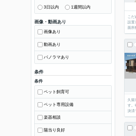
3日以内
1週間以内
こだ
画像・動画あり
設置
面所
画像あり
動画あり
パノラマあり
条件
条件
ペット飼育可
久留
ペット専用設備
す。
決済
楽器相談
陽当り良好