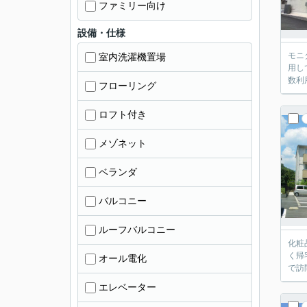
ファミリー向け
設備・仕様
モニ
室内洗濯機置場
用し
数利
フローリング
ロフト付き
メゾネット
ベランダ
バルコニー
ルーフバルコニー
化粧
く帰
オール電化
で訪
エレベーター