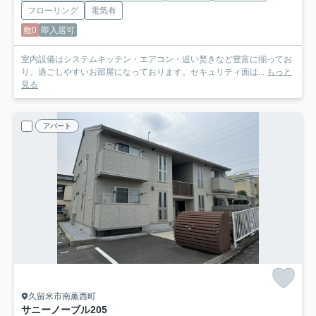
フローリング
電気有
敷0
即入居可
室内設備はシステムキッチン・エアコン・追い焚きなど豊富に揃ってお
り、過ごしやすいお部屋になっております。セキュリティ面は...
もっと
見る
アパート
久留米市南薫西町
サニーノーブル
205