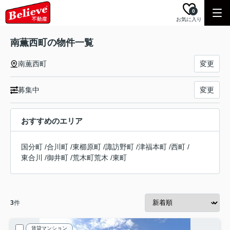
0
お気に入り
南薫西町の物件一覧
南薫西町
変更
募集中
変更
おすすめのエリア
国分町
/
合川町
/
東櫛原町
/
諏訪野町
/
津福本町
/
西町
/
東合川
/
御井町
/
荒木町荒木
/
東町
3
件
賃貸マンション