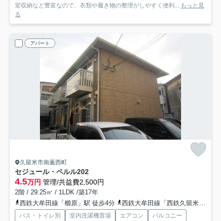
室収納など豊富なので、衣類や履き物の整理がしやすく便利...
もっと見
る
アパート
久留米市南薫西町
セジュール・ペルル
202
4.5
万円
管理/共益費2,500円
2階 / 29.25㎡ / 1LDK /築17年
西鉄大牟田線「櫛原」駅 徒歩4分
西鉄大牟田線「西鉄久留米」駅 徒歩10分
バス・トイレ別
室内洗濯機置場
エアコン
バルコニー