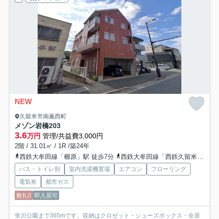
NEW
久留米市南薫西町
メゾン岩橋
203
3.6
万円
管理/共益費3,000円
2階 / 31.01㎡ / 1R /築24年
西鉄大牟田線「櫛原」駅 徒歩7分
西鉄大牟田線「西鉄久留米」駅 徒歩8分
バス・トイレ別
室内洗濯機置場
エアコン
フローリング
電気有
都市ガス
敷礼0
即入居可
蛍川公園まで365mです。収納はクロゼット・シューズボックス・全居