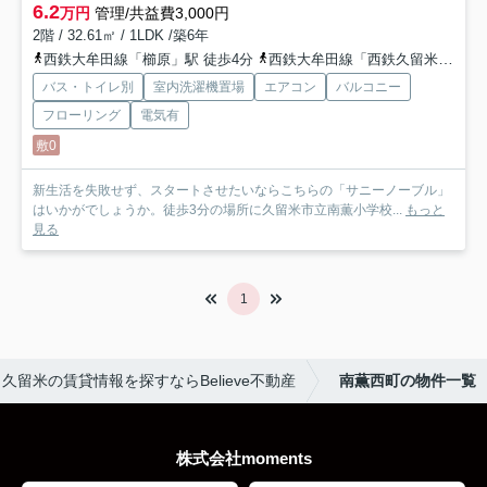
6.2
万円
管理/共益費3,000円
2階 / 32.61㎡ / 1LDK /築6年
西鉄大牟田線「櫛原」駅 徒歩4分
西鉄大牟田線「西鉄久留米」駅 徒歩11分
バス・トイレ別
室内洗濯機置場
エアコン
バルコニー
フローリング
電気有
敷0
新生活を失敗せず、スタートさせたいならこちらの「サニーノーブル」
はいかがでしょうか。徒歩3分の場所に久留米市立南薫小学校...
もっと
見る
1
久留米の賃貸情報を探すならBelieve不動産
南薫西町の物件一覧
株式会社moments