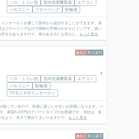
バス・トイレ別
室内洗濯機置場
エアコン
バルコニー
フローリング
駐輪場
、インターホンを通じて室内から会話することができます。浴
材はフローリングなので掃除の手間がかかりにくいです。追い
空きがありますので、車がある方にも安心し...
もっと見る
敷礼0
即入居可
バス・トイレ別
室内洗濯機置場
エアコン
バルコニー
駐輪場
TVモニタ付インターホン
が揃っているので、快適に過ごしやすいお部屋になります。バ
す。家賃4.4万円のアパートタイプのお部屋です。当社は、多
よう、全力で努めてまいりますので...
もっと見る
敷礼0
即入居可