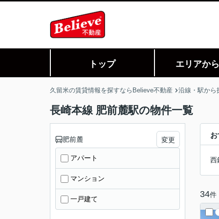
トップ
エリアか
久留米の賃貸情報を探すならBelieve不動産
沿線・駅から
長崎本線 肥前麓駅の物件一覧
お
肥前麓
変更
アパート
西
マンション
34
件
一戸建て