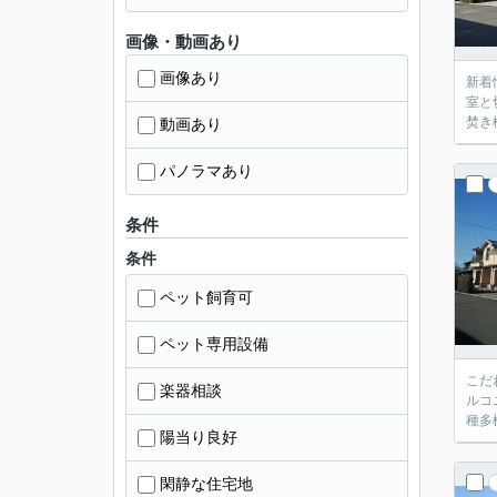
画像・動画あり
画像あり
新着
室と
焚き
動画あり
パノラマあり
条件
条件
ペット飼育可
ペット専用設備
こだ
楽器相談
ルコ
種多
陽当り良好
閑静な住宅地