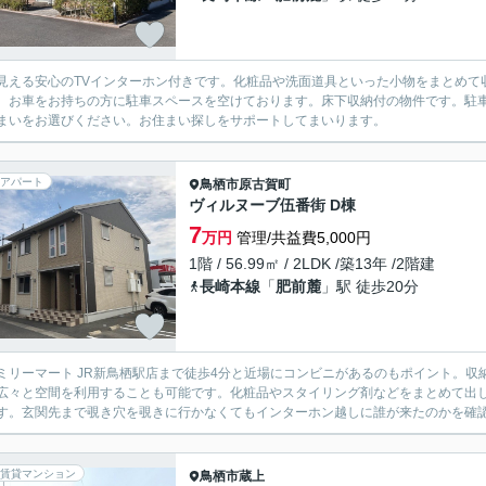
見える安心のTVインターホン付きです。化粧品や洗面道具といった小物をまとめて
。お車をお持ちの方に駐車スペースを空けております。床下収納付の物件です。駐車
まいをお選びください。お住まい探しをサポートしてまいります。
アパート
鳥栖市
原古賀町
ヴィルヌーブ伍番街 D棟
7
万円
管理/共益費5,000円
1階 / 56.99㎡ / 2LDK /築13年 /2階建
長崎本線
「
肥前麓
」駅 徒歩20分
ミリーマート JR新鳥栖駅店まで徒歩4分と近場にコンビニがあるのもポイント。
広々と空間を利用することも可能です。化粧品やスタイリング剤などをまとめて出
す。玄関先まで覗き穴を覗きに行かなくてもインターホン越しに誰が来たのかを確認で
賃貸マンション
鳥栖市
蔵上