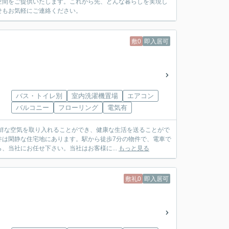
空間をご提供いたします。これから先、どんな暮らしを実現し
せもお気軽にご連絡ください。
敷0
即入居可
バス・トイレ別
室内洗濯機置場
エアコン
バルコニー
フローリング
電気有
鮮な空気を取り入れることができ、健康な生活を送ることがで
件は閑静な住宅地にあります。駅から徒歩7分の物件で、電車で
当社にお任せ下さい。当社はお客様に...
もっと見る
敷礼0
即入居可