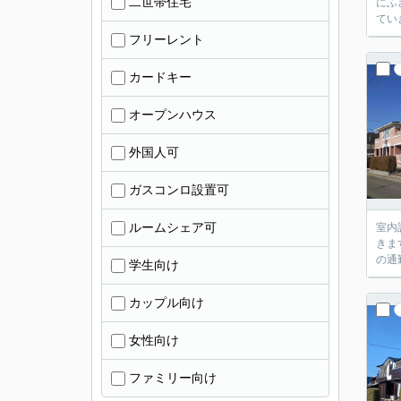
二世帯住宅
にふ
てい
フリーレント
カードキー
オープンハウス
外国人可
ガスコンロ設置可
ルームシェア可
室内
きま
の通
学生向け
カップル向け
女性向け
ファミリー向け