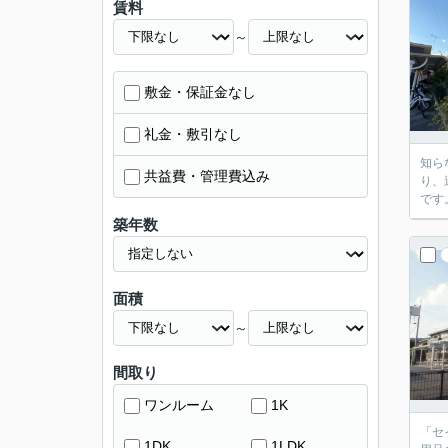
賃料
～
敷金・保証金なし
礼金・敷引なし
知ら
共益費・管理費込み
り、
です
築年数
面積
～
間取り
ワンルーム
1K
「セ
1DK
1LDK