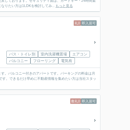
実しております。セキュリティ面は、カードキー・24時間緊
たい方は1LDKを検討してみ...
もっと見る
礼0
即入居可
バス・トイレ別
室内洗濯機置場
エアコン
バルコニー
フローリング
電気有
ます。バルコニー付きのアパートです。パーキングの料金は月
トです。できるだけ早めに不動産情報を集めたい方は当社スタッ
敷礼0
即入居可