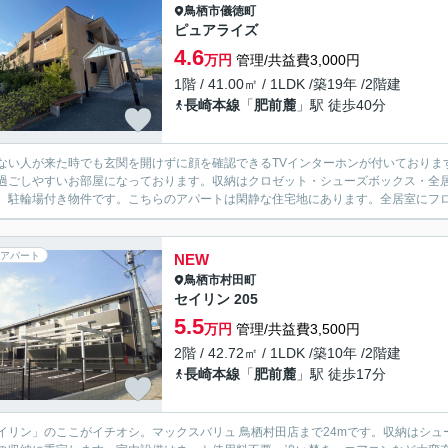
鳥栖市
儀徳町
ピュアライズ
4.6
万円
管理/共益費3,000円
1階 / 41.00㎡ / 1LDK /築19年 /2階建
長崎本線
「
肥前麓
」駅 徒歩40分
ない人が来た時でも玄関を開けずに顔を確認できるTVインターホンが付いておりま
過ごしやすいお部屋になっております。収納はクロゼット・シューズボックス・全
。駐輪場付き物件です。こちらのアパートは閑静な住宅地にあります。全居室にフロ
アパート
NEW
鳥栖市
村田町
セイリン 205
5.5
万円
管理/共益費3,500円
2階 / 42.72㎡ / 1LDK /築10年 /2階建
長崎本線
「
肥前麓
」駅 徒歩17分
イリン」のここがイチオシ。マックスバリュ 鳥栖村田店まで24mです。収納はシュ