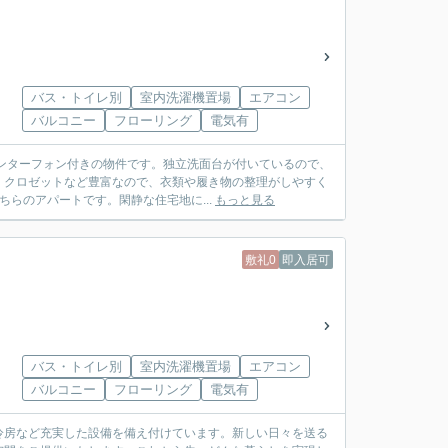
バス・トイレ別
室内洗濯機置場
エアコン
バルコニー
フローリング
電気有
ンターフォン付きの物件です。独立洗面台が付いているので、
・クロゼットなど豊富なので、衣類や履き物の整理がしやすく
ちらのアパートです。閑静な住宅地に...
もっと見る
敷礼0
即入居可
バス・トイレ別
室内洗濯機置場
エアコン
バルコニー
フローリング
電気有
冷房など充実した設備を備え付けています。新しい日々を送る