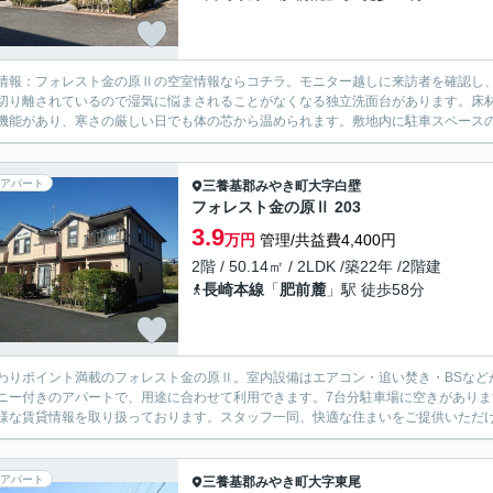
情報：フォレスト金の原Ⅱの空室情報ならコチラ。モニター越しに来訪者を確認し
切り離されているので湿気に悩まされることがなくなる独立洗面台があります。床
機能があり、寒さの厳しい日でも体の芯から温められます。敷地内に駐車スペースの
アパート
三養基郡みやき町
大字白壁
フォレスト金の原Ⅱ 203
3.9
万円
管理/共益費4,400円
2階 / 50.14㎡ / 2LDK /築22年 /2階建
長崎本線
「
肥前麓
」駅 徒歩58分
わりポイント満載のフォレスト金の原Ⅱ。室内設備はエアコン・追い焚き・BSなど
ニー付きのアパートで、用途に合わせて利用できます。7台分駐車場に空きがありま
様な賃貸情報を取り扱っております。スタッフ一同、快適な住まいをご提供いただける
アパート
三養基郡みやき町
大字東尾