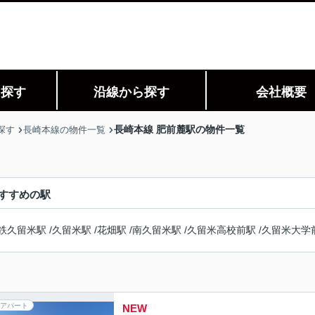
ら探す
沿線から探す
会社概要
長崎本線 肥前麓駅の物件一覧
探す
長崎本線の物件一覧
すすめの駅
鉄久留米駅
/
久留米駅
/
花畑駅
/
南久留米駅
/
久留米高校前駅
/
久留米大学
アパート
NEW