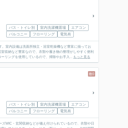
バス・トイレ別
室内洗濯機置場
エアコン
バルコニー
フローリング
電気有
す。室内設備は洗面所独立・浴室乾燥機など豊富に揃ってお
居室収納など豊富なので、衣類や履き物の整理がしやすく便利
ーリングを使用しているので、掃除やお手入...
もっと見る
敷0
バス・トイレ別
室内洗濯機置場
エアコン
バルコニー
フローリング
電気有
ーズWIC・玄関収納などが備え付けられているので、衣類や日