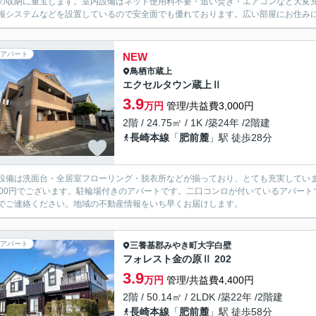
の収納に重宝します。室内設備はネット使用料不要・追い焚き・エアコンなど大変充
報システムなどを設置しているので安全面でも優れております。広い部屋にお住みになり
アパート
NEW
鳥栖市
蔵上
エクセルタウン蔵上Ⅱ
3.9
万円
管理/共益費3,000円
2階 / 24.75㎡ / 1K /築24年 /2階建
長崎本線
「
肥前麓
」駅 徒歩28分
設備は洗面台・全居室フローリング・脱衣所などが揃っており、とても充実してい
300円でございます。駐輪場付きのアパートです。二口コンロが付いているアパー
でご連絡ください。地域の不動産情報をいち早くお届けします。
アパート
三養基郡みやき町
大字白壁
フォレスト金の原Ⅱ 202
3.9
万円
管理/共益費4,400円
2階 / 50.14㎡ / 2LDK /築22年 /2階建
長崎本線
「
肥前麓
」駅 徒歩58分