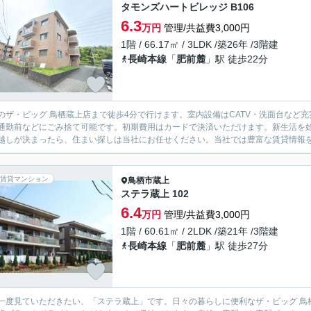
タモンズハートビレッジ B106
6.3
万円
管理/共益費3,000円
1階 / 66.17㎡ / 3LDK /築26年 /3階建
長崎本線
「
肥前麓
」駅 徒歩22分
のザ・ビッグ 鳥栖蔵上店まで徒歩4分で行けます。室内設備はCATV・洗面台など
通勤前などにごみ捨て可能です。初期費用はカードで決済いただけます。新生活を始
越しが決まったら、住まい探しは当社にお任せください。当社では豊富な賃貸情報をご
賃貸マンション
鳥栖市
蔵上
ステラ蔵上 102
6.4
万円
管理/共益費3,000円
1階 / 60.61㎡ / 2LDK /築21年 /3階建
長崎本線
「
肥前麓
」駅 徒歩27分
一度見ていただきたい、「ステラ蔵上」です。日々の暮らしに便利なザ・ビッグ 鳥栖