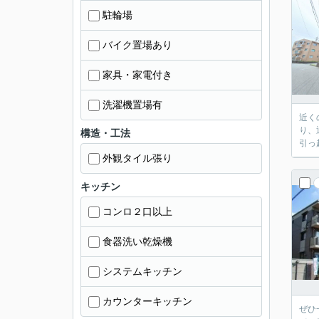
駐輪場
バイク置場あり
家具・家電付き
洗濯機置場有
近く
り、
構造・工法
引っ
外観タイル張り
キッチン
コンロ２口以上
食器洗い乾燥機
システムキッチン
カウンターキッチン
ぜひ