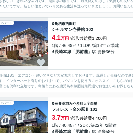
さわしい、きれいな室内です。南向きの物件です。通風良好の涼しく気持ちの良い
きたいですか。新しい住まいでハリのある生活を送っていきましょう。お問い合わ
アパート
鳥栖市
西田町
シャルマン壱番館 102
4.1
万円
管理/共益費1,200円
1階 / 46.49㎡ / 1LDK /築18年 /2階建
長崎本線
「
肥前麓
」駅 徒歩36分
設備はBS・エアコン・追い焚きなど大変充実しております。風通しが良好なので新
す。インターネット有りのお住まいで、パソコンを使う方にオススメ。こちらの物
勤にも便利な立地です。鳥栖市にある鹿児島本線肥前旭周辺でお住まいをお探しなら、
アパート
三養基郡みやき町
大字白壁
フォレスト金の原Ⅱ 101
3.7
万円
管理/共益費4,400円
1階 / 40.45㎡ / 2DK /築22年 /2階建
長崎本線
「
肥前麓
」駅 徒歩58分