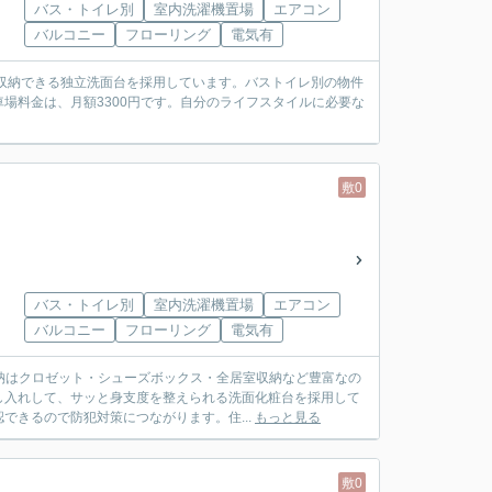
バス・トイレ別
室内洗濯機置場
エアコン
バルコニー
フローリング
電気有
収納できる独立洗面台を採用しています。バストイレ別の物件
場料金は、月額3300円です。自分のライフスタイルに必要な
敷0
バス・トイレ別
室内洗濯機置場
エアコン
バルコニー
フローリング
電気有
収納はクロゼット・シューズボックス・全居室収納など豊富なの
し入れして、サッと身支度を整えられる洗面化粧台を採用して
きるので防犯対策につながります。住...
もっと見る
敷0