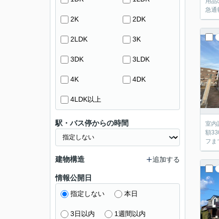
用品
急通
2K
2DK
2LDK
3K
3DK
3LDK
4K
4DK
4LDK以上
駅・バス停からの時間
室内
額3
フま
建物構造
追加する
情報公開日
指定しない
本日
3日以内
1週間以内