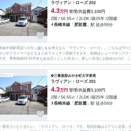
ラヴィアン・ローズ 202
4.3
万円
管理/共益費3,100円
2階 / 56.55㎡ / 2LDK /築25年 /2階建
長崎本線
「
肥前麓
」駅 徒歩58分
本線中原駅周辺への引っ越しをお考えなら「ラヴィアン・ローズ」。こちらはTVイ
ラシやドライヤーなどもまとめてスッキリ収納できます。収納はシューズボックス
です。専有面積56.55平米もある広々とした住まい。新しい生活にお勧めなのが、こ
アパート
三養基郡みやき町
大字東尾
ラヴィアン・ローズ 201
4.3
万円
管理/共益費3,100円
2階 / 56.55㎡ / 2LDK /築25年 /2階建
長崎本線
「
肥前麓
」駅 徒歩58分
一度見ていただきたい、「ラヴィアン・ローズ」です。室内設備はエアコン全室・