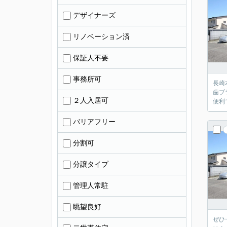
デザイナーズ
リノベーション済
保証人不要
事務所可
長崎
歯ブ
２人入居可
便利
バリアフリー
分割可
分譲タイプ
管理人常駐
眺望良好
ぜひ