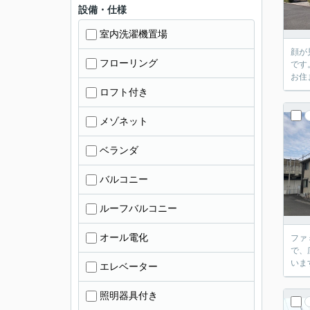
設備・仕様
室内洗濯機置場
顔が
フローリング
です
お住
ロフト付き
メゾネット
ベランダ
バルコニー
ルーフバルコニー
オール電化
ファ
で、
いま
エレベーター
照明器具付き