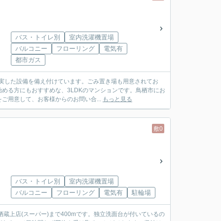
バス・トイレ別
室内洗濯機置場
バルコニー
フローリング
電気有
都市ガス
充実した設備を備え付けています。ごみ置き場も用意されてお
める方にもおすすめな、3LDKのマンションです。鳥栖市にお
用意して、お客様からのお問い合...
もっと見る
敷0
バス・トイレ別
室内洗濯機置場
バルコニー
フローリング
電気有
駐輪場
蔵上店(スーパー)まで400mです。独立洗面台が付いているの