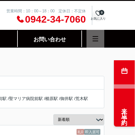
営業時間：10：00～18：00 定休日：不定休
0
0942-34-7060
お気に入り
お問い合わせ
前駅
/
聖マリア病院前駅
/
櫛原駅
/
御井駅
/
荒木駅
来店予約
礼0
即入居可