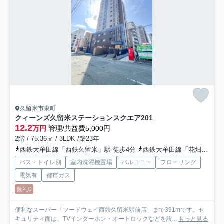
久留米市東町
クィーンズ久留米ステーションスクエア
201
12.2
万円
管理/共益費5,000円
2階 / 75.36㎡ / 3LDK /築23年
西鉄大牟田線「西鉄久留米」駅 徒歩4分
西鉄大牟田線「花畑」駅 徒歩15分
バス・トイレ別
室内洗濯機置場
バルコニー
フローリング
電気有
都市ガス
敷礼0
便利なスーパー「フードウェイ西鉄久留米駅前店」まで391mです。セ
キュリティ面は、TVインターホン・オートロックなどを設...
もっと見る