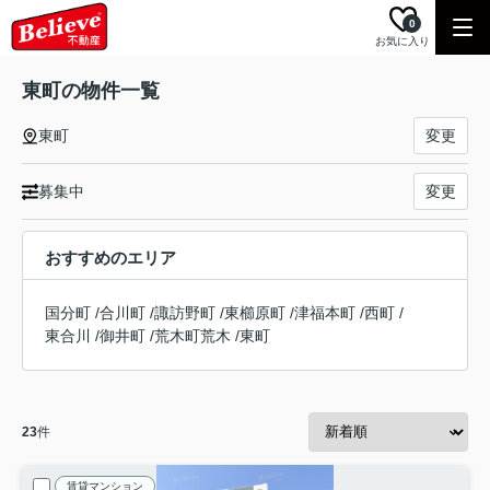
0
お気に入り
東町の物件一覧
東町
変更
募集中
変更
おすすめのエリア
国分町
/
合川町
/
諏訪野町
/
東櫛原町
/
津福本町
/
西町
/
東合川
/
御井町
/
荒木町荒木
/
東町
23
件
賃貸マンション