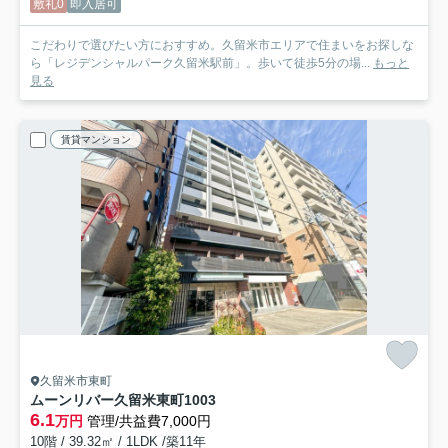
敷礼0
即入居可
こだわりで選びたい方におすすめ。久留米市エリアで住まいをお探しな
ら「レジデンシャルパーク久留米駅前」。歩いて徒歩5分の場...
もっと
見る
賃貸マンション
久留米市東町
ムーンリバー久留米東町
1003
6.1
万円
管理/共益費7,000円
10階 / 39.32㎡ / 1LDK /築11年