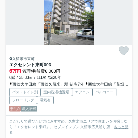
久留米市東町
エクセレント東町
603
6
万円
管理/共益費6,000円
6階 / 35.33㎡ / 1LDK /築20年
西鉄大牟田線「西鉄久留米」駅 徒歩7分
西鉄大牟田線「花畑」駅 徒歩8分
バス・トイレ別
室内洗濯機置場
エアコン
バルコニー
フローリング
電気有
敷礼0
即入居可
こだわりで選びたい方におすすめ。久留米市エリアで住まいをお探しな
ら「エクセレント東町」。セブンイレブン 久留米広又通り店...
もっと見
る