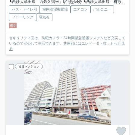
西鉄大牟田線「西鉄久留米」駅 徒歩4分
西鉄大牟田線「櫛原」駅 徒歩12分
バス・トイレ別
室内洗濯機置場
エアコン
バルコニー
フローリング
電気有
敷0
セキュリティ面は、防犯カメラ・24時間緊急通報システムなど充実して
いるので安心して生活できます。共用部にはエレベータ・敷...
もっと見
る
賃貸マンション