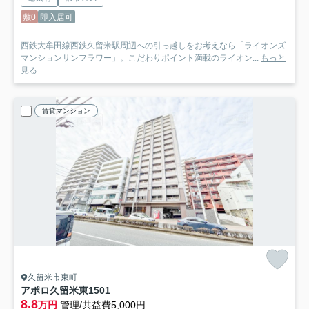
敷0
即入居可
西鉄大牟田線西鉄久留米駅周辺への引っ越しをお考えなら「ライオンズ
マンションサンフラワー」。こだわりポイント満載のライオン...
もっと
見る
賃貸マンション
久留米市東町
アポロ久留米東
1501
8.8
万円
管理/共益費5,000円