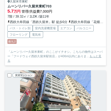
久留米市東町
ムーンリバー久留米東町
703
5.7
万円
管理/共益費7,000円
7階 / 39.32㎡ / 1LDK /築11年
西鉄大牟田線「西鉄久留米」駅 徒歩6分
西鉄大牟田線「花畑」駅 徒歩11分
バス・トイレ別
室内洗濯機置場
エアコン
バルコニー
フローリング
電気有
敷礼0
「ムーンリバー久留米東町」のここがイチオシ。こちらの物件はスーパ
ー「フードウェイ西鉄久留米駅前店」が406m以内にありま...
もっと見
る
賃貸マンション