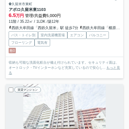
久留米市東町
アポロ久留米東
1103
6.5
万円
管理/共益費5,000円
11階 / 35.22㎡ / 1LDK /築12年
西鉄大牟田線「西鉄久留米」駅 徒歩7分
西鉄大牟田線「櫛原」駅 徒歩9分
バス・トイレ別
室内洗濯機置場
エアコン
バルコニー
フローリング
電気有
敷0
収納も可能な洗面化粧台が備え付けられています。セキュリティ面は、
オートロック・TVインターホンなど充実しているので安心し...
もっと見
る
賃貸マンション