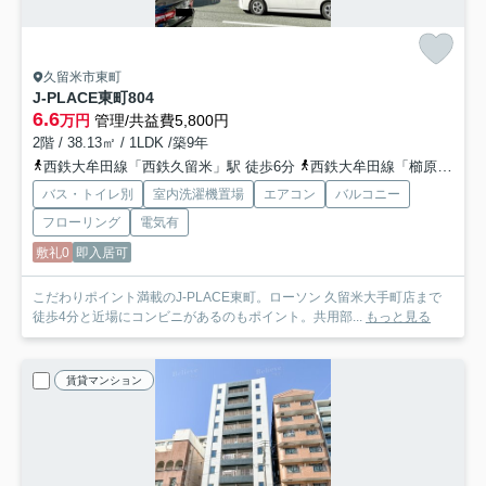
久留米市東町
J-PLACE東町
804
6.6
万円
管理/共益費5,800円
2階 / 38.13㎡ / 1LDK /築9年
西鉄大牟田線「西鉄久留米」駅 徒歩6分
西鉄大牟田線「櫛原」駅 徒歩9分
バス・トイレ別
室内洗濯機置場
エアコン
バルコニー
フローリング
電気有
敷礼0
即入居可
こだわりポイント満載のJ-PLACE東町。ローソン 久留米大手町店まで
徒歩4分と近場にコンビニがあるのもポイント。共用部...
もっと見る
賃貸マンション