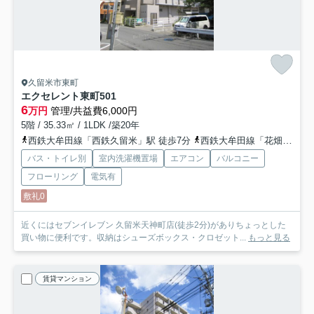
久留米市東町
エクセレント東町
501
6
万円
管理/共益費6,000円
5階 / 35.33㎡ / 1LDK /築20年
西鉄大牟田線「西鉄久留米」駅 徒歩7分
西鉄大牟田線「花畑」駅 徒歩8分
バス・トイレ別
室内洗濯機置場
エアコン
バルコニー
フローリング
電気有
敷礼0
近くにはセブンイレブン 久留米天神町店(徒歩2分)がありちょっとした
買い物に便利です。収納はシューズボックス・クロゼット...
もっと見る
賃貸マンション