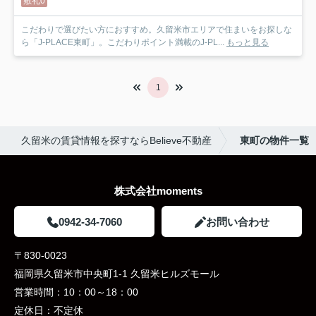
敷礼0
こだわりで選びたい方におすすめ。久留米市エリアで住まいをお探しな
ら「J-PLACE東町」。こだわりポイント満載のJ-PL...
もっと見る
1
久留米の賃貸情報を探すならBelieve不動産
東町の物件一覧
株式会社moments
0942-34-7060
お問い合わせ
〒830-0023
福岡県久留米市中央町1-1 久留米ヒルズモール
営業時間：
10：00～18：00
定休日：
不定休