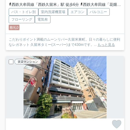
西鉄大牟田線「西鉄久留米」駅 徒歩6分
西鉄大牟田線「花畑」駅 徒歩11分
バス・トイレ別
室内洗濯機置場
エアコン
バルコニー
フローリング
電気有
敷礼0
こだわりポイント満載のムーンリバー久留米東町。日々の暮らしに便利
なレガネット 久留米タミー(スーパー)まで430mです。...
もっと見る
賃貸マンション