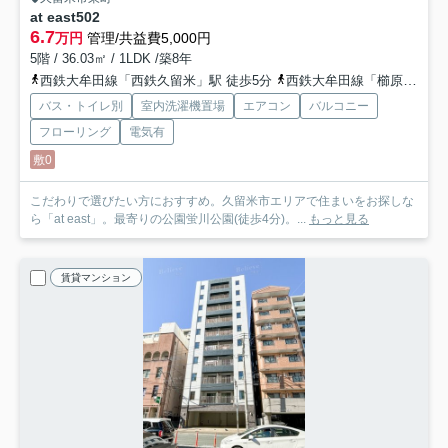
at east
502
6.7
万円
管理/共益費5,000円
5階 / 36.03㎡ / 1LDK /築8年
西鉄大牟田線「西鉄久留米」駅 徒歩5分
西鉄大牟田線「櫛原」駅 徒歩13分
バス・トイレ別
室内洗濯機置場
エアコン
バルコニー
フローリング
電気有
敷0
こだわりで選びたい方におすすめ。久留米市エリアで住まいをお探しな
ら「at east」。最寄りの公園蛍川公園(徒歩4分)。...
もっと見る
賃貸マンション