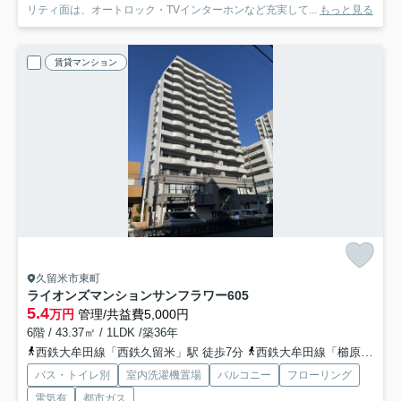
リティ面は、オートロック・TVインターホンなど充実して...
もっと見る
賃貸マンション
久留米市東町
ライオンズマンションサンフラワー
605
5.4
万円
管理/共益費5,000円
6階 / 43.37㎡ / 1LDK /築36年
西鉄大牟田線「西鉄久留米」駅 徒歩7分
西鉄大牟田線「櫛原」駅 徒歩8分
バス・トイレ別
室内洗濯機置場
バルコニー
フローリング
電気有
都市ガス