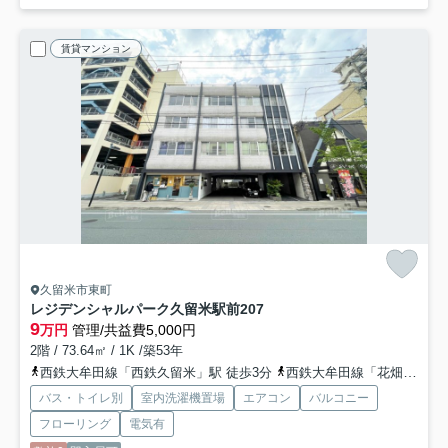
賃貸マンション
久留米市東町
レジデンシャルパーク久留米駅前
207
9
万円
管理/共益費5,000円
2階 / 73.64㎡ / 1K /築53年
西鉄大牟田線「西鉄久留米」駅 徒歩3分
西鉄大牟田線「花畑」駅 徒歩10分
バス・トイレ別
室内洗濯機置場
エアコン
バルコニー
フローリング
電気有