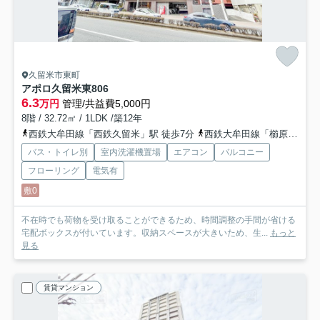
久留米市東町
アポロ久留米東
806
6.3
万円
管理/共益費5,000円
8階 / 32.72㎡ / 1LDK /築12年
西鉄大牟田線「西鉄久留米」駅 徒歩7分
西鉄大牟田線「櫛原」駅 徒歩9分
バス・トイレ別
室内洗濯機置場
エアコン
バルコニー
フローリング
電気有
敷0
不在時でも荷物を受け取ることができるため、時間調整の手間が省ける
宅配ボックスが付いています。収納スペースが大きいため、生...
もっと
見る
賃貸マンション