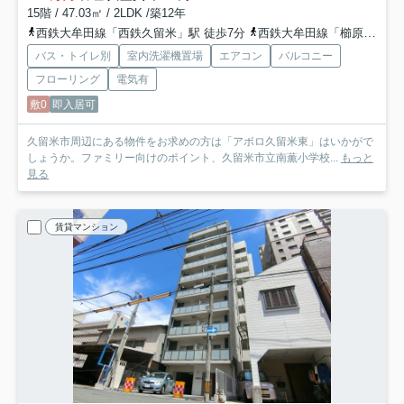
15階 / 47.03㎡ / 2LDK /築12年
西鉄大牟田線「西鉄久留米」駅 徒歩7分
西鉄大牟田線「櫛原」駅 徒歩9分
バス・トイレ別
室内洗濯機置場
エアコン
バルコニー
フローリング
電気有
敷0
即入居可
久留米市周辺にある物件をお求めの方は「アポロ久留米東」はいかがで
しょうか。ファミリー向けのポイント、久留米市立南薫小学校...
もっと
見る
賃貸マンション