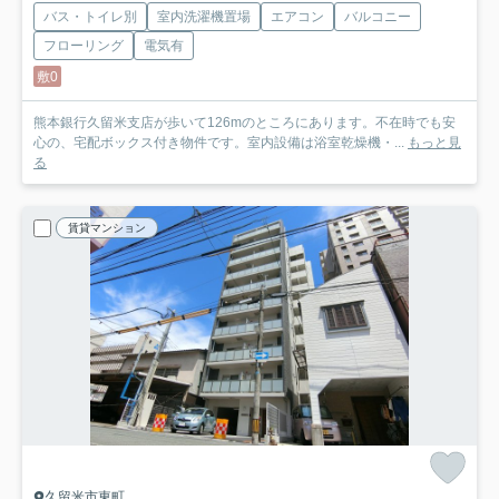
バス・トイレ別
室内洗濯機置場
エアコン
バルコニー
フローリング
電気有
敷0
熊本銀行久留米支店が歩いて126mのところにあります。不在時でも安
心の、宅配ボックス付き物件です。室内設備は浴室乾燥機・...
もっと見
る
賃貸マンション
久留米市東町