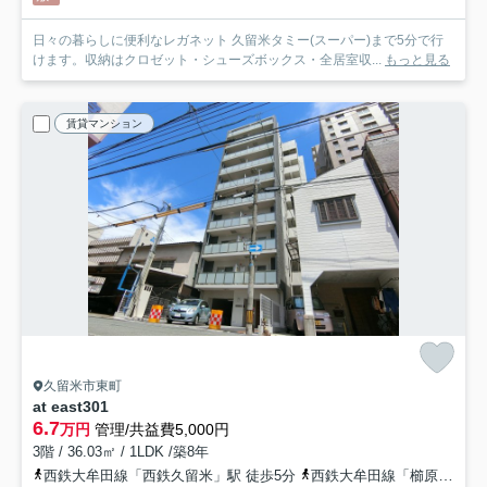
日々の暮らしに便利なレガネット 久留米タミー(スーパー)まで5分で行
けます。収納はクロゼット・シューズボックス・全居室収...
もっと見る
賃貸マンション
久留米市東町
at east
301
6.7
万円
管理/共益費5,000円
3階 / 36.03㎡ / 1LDK /築8年
西鉄大牟田線「西鉄久留米」駅 徒歩5分
西鉄大牟田線「櫛原」駅 徒歩13分