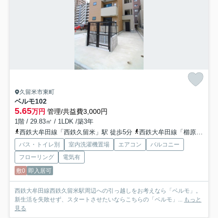
久留米市東町
ベルモ
102
5.65
万円
管理/共益費3,000円
1階 / 29.83㎡ / 1LDK /築3年
西鉄大牟田線「西鉄久留米」駅 徒歩5分
西鉄大牟田線「櫛原」駅 徒歩13分
バス・トイレ別
室内洗濯機置場
エアコン
バルコニー
フローリング
電気有
敷0
即入居可
西鉄大牟田線西鉄久留米駅周辺への引っ越しをお考えなら「ベルモ」。
新生活を失敗せず、スタートさせたいならこちらの「ベルモ」...
もっと
見る