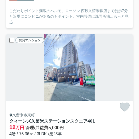
こだわりポイント満載のベルモ。ローソン 西鉄久留米駅店まで徒歩7分
と近場にコンビニがあるのもポイント。室内設備は洗面所独...
もっと見
る
賃貸マンション
久留米市東町
クィーンズ久留米ステーションスクエア
401
12
万円
管理/共益費5,000円
4階 / 75.36㎡ / 3LDK /築23年