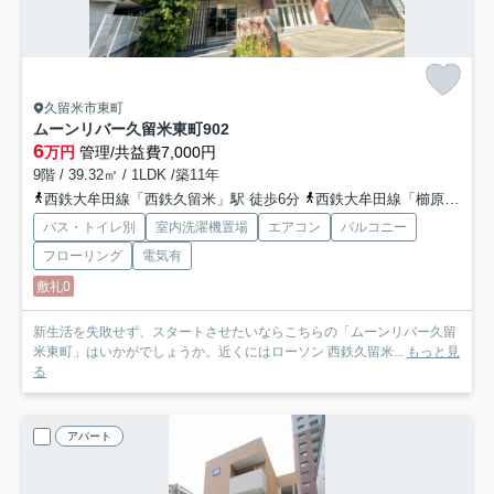
久留米市東町
ムーンリバー久留米東町
902
6
万円
管理/共益費7,000円
9階 / 39.32㎡ / 1LDK /築11年
西鉄大牟田線「西鉄久留米」駅 徒歩6分
西鉄大牟田線「櫛原」駅 徒歩11分
バス・トイレ別
室内洗濯機置場
エアコン
バルコニー
フローリング
電気有
敷礼0
新生活を失敗せず、スタートさせたいならこちらの「ムーンリバー久留
米東町」はいかがでしょうか。近くにはローソン 西鉄久留米...
もっと見
る
アパート