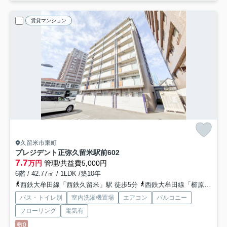
賃貸マンション
久留米市東町
プレジデント正弥久留米駅前
602
7.7
万円
管理/共益費5,000円
6階 / 42.77㎡ / 1LDK /築10年
西鉄大牟田線「西鉄久留米」駅 徒歩5分
西鉄大牟田線「櫛原」駅 徒歩13分
バス・トイレ別
室内洗濯機置場
エアコン
バルコニー
フローリング
電気有
敷0