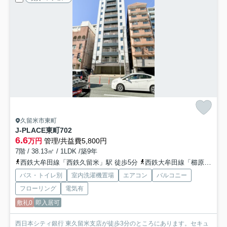
久留米市東町
J-PLACE東町
702
6.6
万円
管理/共益費5,800円
7階 / 38.13㎡ / 1LDK /築9年
西鉄大牟田線「西鉄久留米」駅 徒歩5分
西鉄大牟田線「櫛原」駅 徒歩9分
バス・トイレ別
室内洗濯機置場
エアコン
バルコニー
フローリング
電気有
敷礼0
即入居可
西日本シティ銀行 東久留米支店が徒歩3分のところにあります。セキュ