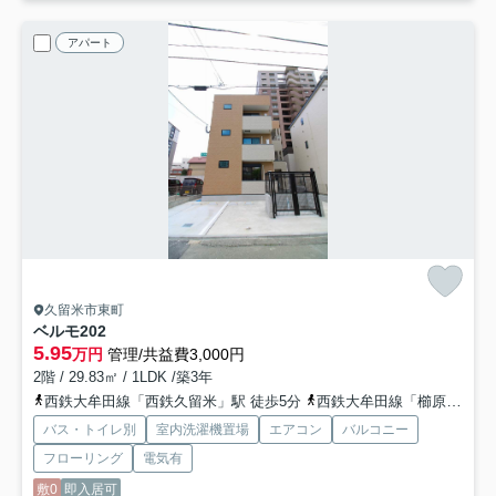
アパート
久留米市東町
ベルモ
202
5.95
万円
管理/共益費3,000円
2階 / 29.83㎡ / 1LDK /築3年
西鉄大牟田線「西鉄久留米」駅 徒歩5分
西鉄大牟田線「櫛原」駅 徒歩13分
バス・トイレ別
室内洗濯機置場
エアコン
バルコニー
フローリング
電気有
敷0
即入居可