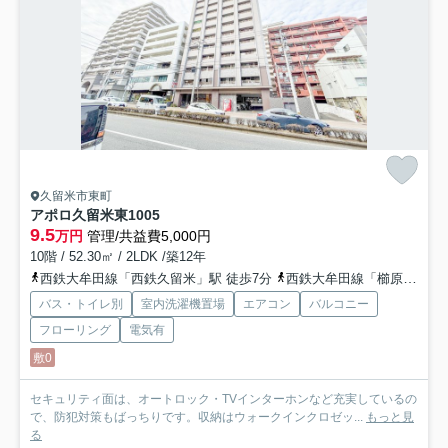
久留米市東町
アポロ久留米東
1005
9.5
万円
管理/共益費5,000円
10階 / 52.30㎡ / 2LDK /築12年
西鉄大牟田線「西鉄久留米」駅 徒歩7分
西鉄大牟田線「櫛原」駅 徒歩9分
バス・トイレ別
室内洗濯機置場
エアコン
バルコニー
フローリング
電気有
敷0
セキュリティ面は、オートロック・TVインターホンなど充実しているの
で、防犯対策もばっちりです。収納はウォークインクロゼッ...
もっと見
る