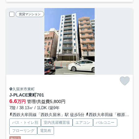
賃貸マンション
久留米市東町
J-PLACE東町
701
6.6
万円
管理/共益費5,800円
7階 / 38.13㎡ / 1LDK /築9年
西鉄大牟田線「西鉄久留米」駅 徒歩5分
西鉄大牟田線「櫛原」駅 徒歩9分
バス・トイレ別
室内洗濯機置場
エアコン
バルコニー
フローリング
電気有