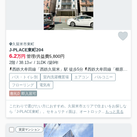
久留米市東町
J-PLACE東町
204
6.2
万円
管理/共益費5,800円
2階 / 38.13㎡ / 1LDK /築9年
西鉄大牟田線「西鉄久留米」駅 徒歩5分
西鉄大牟田線「櫛原」駅 徒歩9分
バス・トイレ別
室内洗濯機置場
エアコン
バルコニー
フローリング
電気有
敷礼0
即入居可
こだわりで選びたい方におすすめ。久留米市エリアで住まいをお探しな
ら「J-PLACE東町」。セキュリティ面は、オートロック...
もっと見る
賃貸マンション