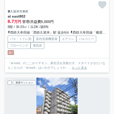
久留米市東町
at east
802
6.7
万円
管理/共益費5,000円
8階 / 36.03㎡ / 1LDK /築8年
西鉄大牟田線「西鉄久留米」駅 徒歩6分
西鉄大牟田線「櫛原」駅 徒歩13分
バス・トイレ別
室内洗濯機置場
エアコン
バルコニー
フローリング
電気有
敷0
「at east」のここがイチオシ。新生活を失敗せず、スタートさせたいな
らこちらの「at east」はいかがでしょうか。...
もっと見る
賃貸マンション