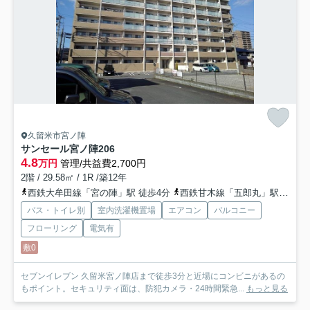
久留米市宮ノ陣
サンセール宮ノ陣
206
4.8
万円
管理/共益費2,700円
2階 / 29.58㎡ / 1R /築12年
西鉄大牟田線「宮の陣」駅 徒歩4分
西鉄甘木線「五郎丸」駅 徒歩11分
バス・トイレ別
室内洗濯機置場
エアコン
バルコニー
フローリング
電気有
敷0
セブンイレブン 久留米宮ノ陣店まで徒歩3分と近場にコンビニがあるの
もポイント。セキュリティ面は、防犯カメラ・24時間緊急...
もっと見る