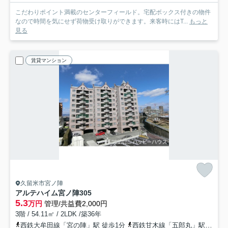
こだわりポイント満載のセンターフィールド。宅配ボックス付きの物件
なので時間を気にせず荷物受け取りができます。来客時にはT...
もっと
見る
賃貸マンション
久留米市宮ノ陣
アルテハイム宮ノ陣
305
5.3
万円
管理/共益費2,000円
3階 / 54.11㎡ / 2LDK /築36年
西鉄大牟田線「宮の陣」駅 徒歩1分
西鉄甘木線「五郎丸」駅 徒歩15分