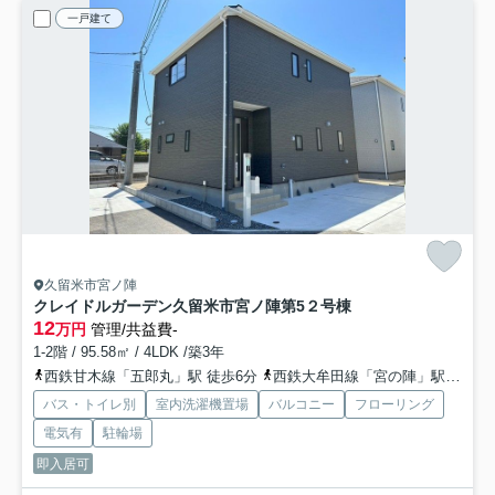
一戸建て
久留米市宮ノ陣
クレイドルガーデン久留米市宮ノ陣第5
２号棟
12
万円
管理/共益費-
1-2階 / 95.58㎡ / 4LDK /築3年
西鉄甘木線「五郎丸」駅 徒歩6分
西鉄大牟田線「宮の陣」駅 徒歩15分
バス・トイレ別
室内洗濯機置場
バルコニー
フローリング
電気有
駐輪場
即入居可