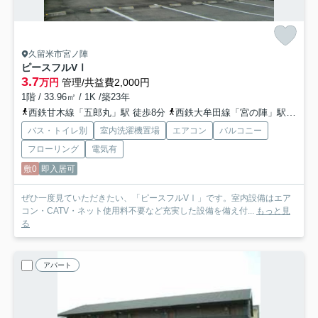
久留米市宮ノ陣
ピースフルVⅠ
3.7
万円
管理/共益費2,000円
1階 / 33.96㎡ / 1K /築23年
西鉄甘木線「五郎丸」駅 徒歩8分
西鉄大牟田線「宮の陣」駅 徒歩11分
バス・トイレ別
室内洗濯機置場
エアコン
バルコニー
フローリング
電気有
敷0
即入居可
ぜひ一度見ていただきたい、「ピースフルVⅠ」です。室内設備はエア
コン・CATV・ネット使用料不要など充実した設備を備え付...
もっと見
る
アパート