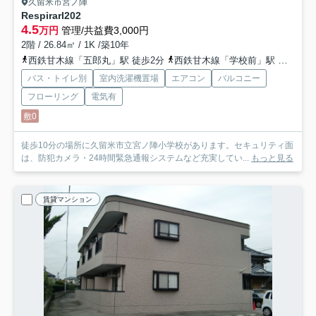
久留米市宮ノ陣
RespirarI
202
4.5
万円
管理/共益費3,000円
2階 / 26.84㎡ / 1K /築10年
西鉄甘木線「五郎丸」駅 徒歩2分
西鉄甘木線「学校前」駅 徒歩11分
バス・トイレ別
室内洗濯機置場
エアコン
バルコニー
フローリング
電気有
敷0
徒歩10分の場所に久留米市立宮ノ陣小学校があります。セキュリティ面
は、防犯カメラ・24時間緊急通報システムなど充実してい...
もっと見る
賃貸マンション