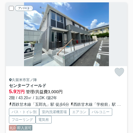
アパート
久留米市宮ノ陣
センターフィールド
5.9
万円
管理/共益費3,000円
2階 / 43.20㎡ / 1LDK /築2年
西鉄甘木線「五郎丸」駅 徒歩6分
西鉄甘木線「学校前」駅 徒歩13分
バス・トイレ別
室内洗濯機置場
エアコン
バルコニー
フローリング
電気有
礼0
即入居可