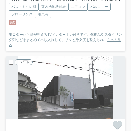
バス・トイレ別
室内洗濯機置場
エアコン
バルコニー
フローリング
電気有
敷0
モニターから顔が見えるTVインターホン付きです。化粧品やスタイリン
グ剤などをまとめて出し入れして、サッと身支度を整えられ...
もっと見
る
アパート