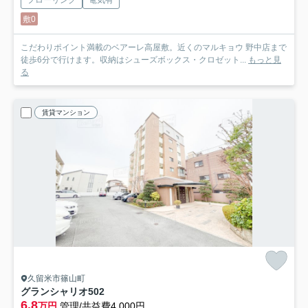
敷0
こだわりポイント満載のベアーレ高屋敷。近くのマルキョウ 野中店まで
徒歩6分で行けます。収納はシューズボックス・クロゼット...
もっと見
る
賃貸マンション
久留米市篠山町
グランシャリオ
502
6.8
万円
管理/共益費4,000円