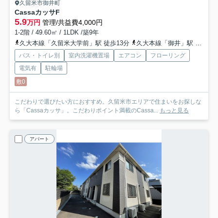
久留米市御井町
Cassaカッサ
F
5.9
万円
管理/共益費4,000円
1-2階 / 49.60㎡ / 1LDK /築9年
久大本線「久留米大学前」駅 徒歩13分
久大本線「御井」駅 徒歩26分
バス・トイレ別
室内洗濯機置場
エアコン
フローリング
電気有
駐輪場
敷0
こだわりで選びたい方におすすめ。久留米市エリアで住まいをお探しな
ら「Cassaカッサ」。こだわりポイント満載のCassa...
もっと見る
アパート