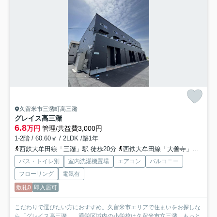
久留米市三潴町高三潴
グレイス高三潴
6.8
万円
管理/共益費3,000円
1-2階 / 60.60㎡ / 2LDK /築1年
西鉄大牟田線「三潴」駅 徒歩20分
西鉄大牟田線「大善寺」駅 徒歩31分
バス・トイレ別
室内洗濯機置場
エアコン
バルコニー
フローリング
電気有
敷礼0
即入居可
こだわりで選びたい方におすすめ。久留米市エリアで住まいをお探しな
ら「グレイス高三潴」。通学区域内の小学校は久留米市立三潴...
もっと