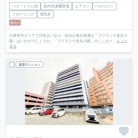
バス・トイレ別
室内洗濯機置場
エアコン
バルコニー
フローリング
電気有
敷礼0
久留米市エリアでの住まいなら、住み心地も快適な「ブリランテ金丸小
路」はいかがでしょうか。「ブリランテ金丸小路」のここがイ...
もっと
見る
賃貸マンション