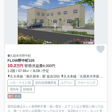
久留米市野中町
FLOW野中町
105
10.2
万円
管理/共益費4,000円
1-2階 / 67.69㎡ / 3LDK /予定
久大本線「南久留米」駅 徒歩10分
久大本線「久留米大学前」駅 徒歩20分
バス・トイレ別
室内洗濯機置場
エアコン
フローリング
電気有
駐輪場
敷0
新築
室内設備はネット使用料不要・追い焚き・エアコンなど豊富に揃ってお
り、過ごしやすいお部屋になっております。3LDKはファミ...
もっと見