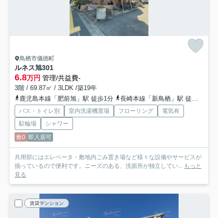
鳥栖市儀徳町
ルネス旭
301
6.8
万円
管理/共益費-
3階 / 69.87㎡ / 3LDK /築19年
鹿児島本線「肥前旭」駅 徒歩1分
長崎本線「新鳥栖」駅 徒歩32分
バス・トイレ別
室内洗濯機置場
フローリング
電気有
駐輪場
シャワー
敷0
即入居可
共用部にはエレベータ・敷地内ごみ置き場など様々な設備やサービスが
揃っているので便利です。ニーズのある、洗面所が独立してい...
もっと
見る
賃貸マンション