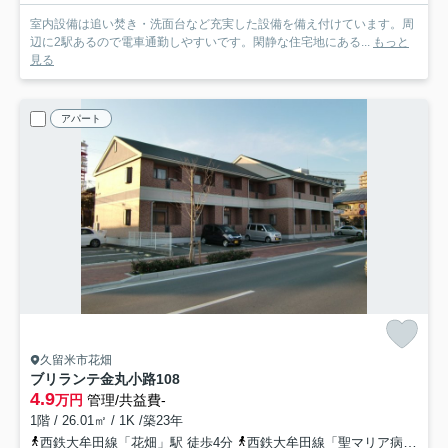
室内設備は追い焚き・洗面台など充実した設備を備え付けています。周
辺に2駅あるので電車通勤しやすいです。閑静な住宅地にある...
もっと
見る
アパート
久留米市花畑
ブリランテ金丸小路
108
4.9
万円
管理/共益費-
1階 / 26.01㎡ / 1K /築23年
西鉄大牟田線「花畑」駅 徒歩4分
西鉄大牟田線「聖マリア病院前」駅 徒歩10分