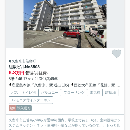
久留米市荘島町
組坂ビルNo8
508
6.8
万円
管理/共益費-
5階 / 46.17㎡ / 2LDK /築49年
鹿児島本線「久留米」駅 徒歩10分
西鉄大牟田線「花畑」駅 徒歩30分
バス・トイレ別
バルコニー
フローリング
電気有
駐輪場
TVモニタ付インターホン
敷0
即入居可
久留米市立荘島小学校が通学範囲内、学校まで徒歩14分。室内設備はシ
ステムキッチン・ネット使用料不要などが揃っているので、...
もっと見