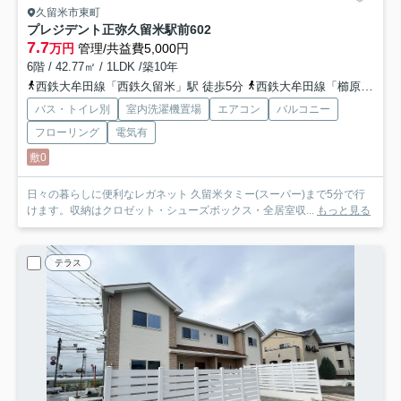
久留米市東町
プレジデント正弥久留米駅前
602
7.7
万円
管理/共益費5,000円
6階 / 42.77㎡ / 1LDK /築10年
西鉄大牟田線「西鉄久留米」駅 徒歩5分
西鉄大牟田線「櫛原」駅 徒歩13分
バス・トイレ別
室内洗濯機置場
エアコン
バルコニー
フローリング
電気有
敷0
日々の暮らしに便利なレガネット 久留米タミー(スーパー)まで5分で行
けます。収納はクロゼット・シューズボックス・全居室収...
もっと見る
テラス