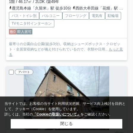
1階 / 46.17㎡ / 2LDK /築49年
鹿児島本線「久留米」駅 徒歩10分
西鉄大牟田線「花畑」駅 徒歩30分
バス・トイレ別
バルコニー
フローリング
電気有
駐輪場
TVモニタ付インターホン
敷0
即入居可
最寄りの公園白山公園(徒歩3分)。収納はシューズボックス・クロゼッ
ト・全居室収納などが備え付けられているので、衣類や日用...
もっと見
る
アパート
当サイトでは、お客様の当サイト利用状況把握、サービス向上検討を目的と
して、クッキー（Cookie）を使用しています。
詳しくは、当社の
「Cookieの取扱いについて」
をご確認ください。
閉じる