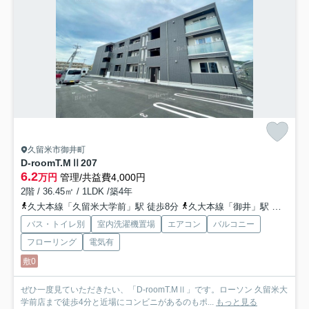
久留米市御井町
D-roomT.MⅡ
207
6.2
万円
管理/共益費4,000円
2階 / 36.45㎡ / 1LDK /築4年
久大本線「久留米大学前」駅 徒歩8分
久大本線「御井」駅 徒歩20分
バス・トイレ別
室内洗濯機置場
エアコン
バルコニー
フローリング
電気有
敷0
ぜひ一度見ていただきたい、「D-roomT.MⅡ」です。ローソン 久留米大
学前店まで徒歩4分と近場にコンビニがあるのもポ...
もっと見る