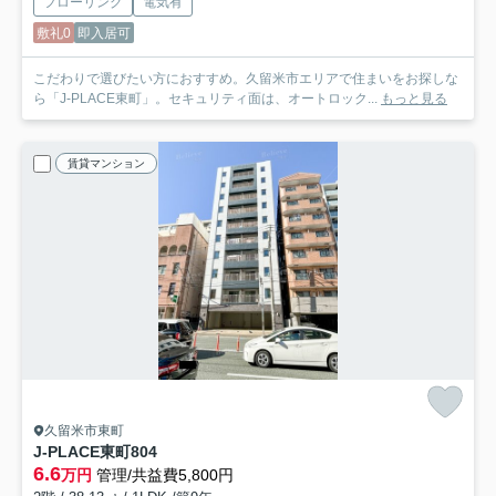
フローリング
電気有
敷礼0
即入居可
こだわりで選びたい方におすすめ。久留米市エリアで住まいをお探しな
ら「J-PLACE東町」。セキュリティ面は、オートロック...
もっと見る
賃貸マンション
久留米市東町
J-PLACE東町
804
6.6
万円
管理/共益費5,800円