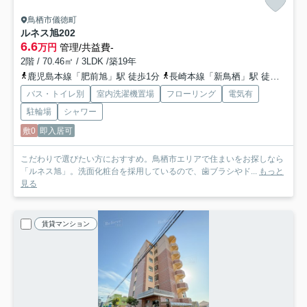
鳥栖市儀徳町
ルネス旭
202
6.6
万円
管理/共益費-
2階 / 70.46㎡ / 3LDK /築19年
鹿児島本線「肥前旭」駅 徒歩1分
長崎本線「新鳥栖」駅 徒歩32分
バス・トイレ別
室内洗濯機置場
フローリング
電気有
駐輪場
シャワー
敷0
即入居可
こだわりで選びたい方におすすめ。鳥栖市エリアで住まいをお探しなら
「ルネス旭」。洗面化粧台を採用しているので、歯ブラシやド...
もっと
見る
賃貸マンション