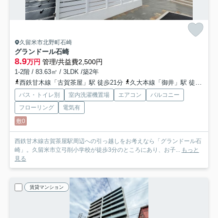
久留米市北野町石崎
グランドール石崎
8.9
万円
管理/共益費2,500円
1-2階 / 83.63㎡ / 3LDK /築2年
西鉄甘木線「古賀茶屋」駅 徒歩21分
久大本線「御井」駅 徒歩33分
バス・トイレ別
室内洗濯機置場
エアコン
バルコニー
フローリング
電気有
敷0
西鉄甘木線古賀茶屋駅周辺への引っ越しをお考えなら「グランドール石
崎」。久留米市立弓削小学校が徒歩3分のところにあり、お子...
もっと
見る
賃貸マンション