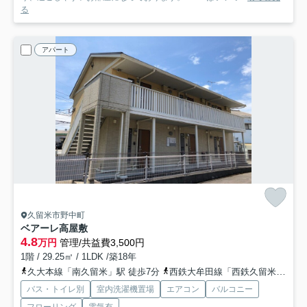
る
アパート
久留米市野中町
ベアーレ高屋敷
4.8
万円
管理/共益費3,500円
1階 / 29.25㎡ / 1LDK /築18年
久大本線「南久留米」駅 徒歩7分
西鉄大牟田線「西鉄久留米」駅 徒歩14分
バス・トイレ別
室内洗濯機置場
エアコン
バルコニー
フローリング
電気有