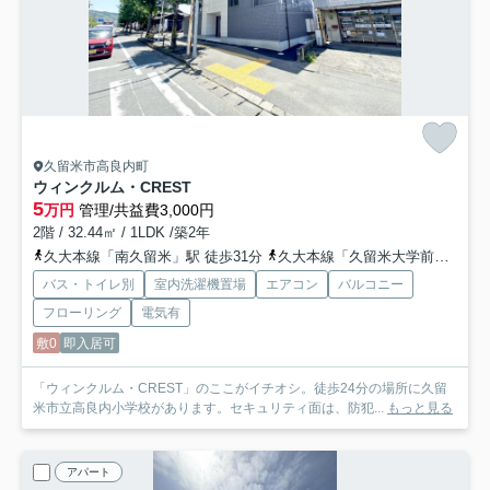
久留米市高良内町
ウィンクルム・CREST
5
万円
管理/共益費3,000円
2階 / 32.44㎡ / 1LDK /築2年
久大本線「南久留米」駅 徒歩31分
久大本線「久留米大学前」駅 徒歩34分
バス・トイレ別
室内洗濯機置場
エアコン
バルコニー
フローリング
電気有
敷0
即入居可
「ウィンクルム・CREST」のここがイチオシ。徒歩24分の場所に久留
米市立高良内小学校があります。セキュリティ面は、防犯...
もっと見る
アパート