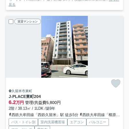
見る
賃貸マンション
久留米市東町
J-PLACE東町
204
6.2
万円
管理/共益費5,800円
2階 / 38.13㎡ / 1LDK /築9年
西鉄大牟田線「西鉄久留米」駅 徒歩5分
西鉄大牟田線「櫛原」駅 徒歩9分
バス・トイレ別
室内洗濯機置場
エアコン
バルコニー