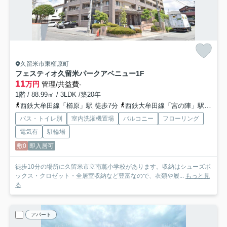
久留米市東櫛原町
フェスティオ久留米パークアベニュー
1F
11
万円
管理/共益費-
1階 / 88.99㎡ / 3LDK /築20年
西鉄大牟田線「櫛原」駅 徒歩7分
西鉄大牟田線「宮の陣」駅 徒歩14分
バス・トイレ別
室内洗濯機置場
バルコニー
フローリング
電気有
駐輪場
敷0
即入居可
徒歩10分の場所に久留米市立南薫小学校があります。収納はシューズボ
ックス・クロゼット・全居室収納など豊富なので、衣類や履...
もっと見
る
アパート