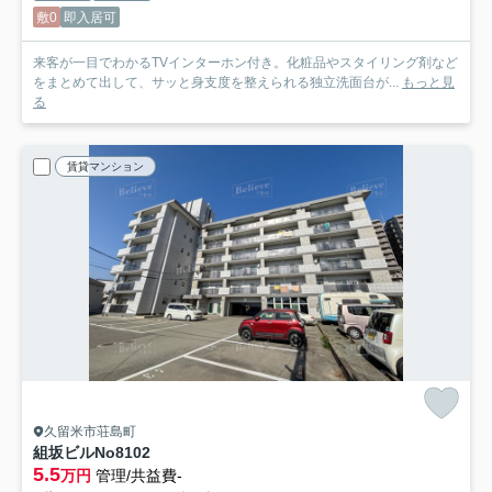
敷0
即入居可
来客が一目でわかるTVインターホン付き。化粧品やスタイリング剤など
をまとめて出して、サッと身支度を整えられる独立洗面台が...
もっと見
る
賃貸マンション
久留米市荘島町
組坂ビルNo8
102
5.5
万円
管理/共益費-