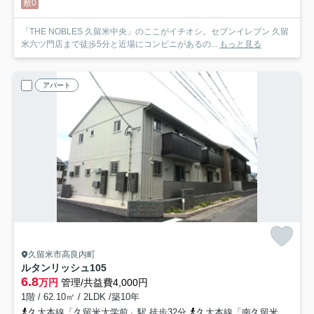
敷0
「THE NOBLES 久留米中央」のここがイチオシ。セブンイレブン 久留
米六ツ門店まで徒歩5分と近場にコンビニがあるの...
もっと見る
アパート
久留米市高良内町
ルタンリッシュ
105
6.8
万円
管理/共益費4,000円
1階 / 62.10㎡ / 2LDK /築10年
久大本線「久留米大学前」駅 徒歩32分
久大本線「南久留米」駅 徒歩37分