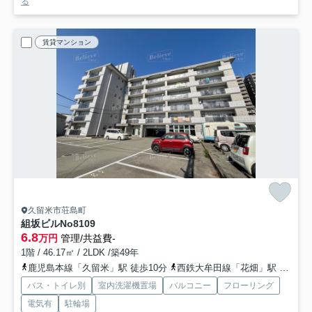
る
賃貸マンション
久留米市荘島町
組坂ビルNo8
109
6.8
万円
管理/共益費-
1階 / 46.17㎡ / 2LDK /築49年
鹿児島本線「久留米」駅 徒歩10分
西鉄大牟田線「花畑」駅 徒歩30分
バス・トイレ別
室内洗濯機置場
バルコニー
フローリング
電気有
駐輪場