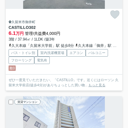
久留米市御井町
CASTILLO
302
6.1
万円
管理/共益費4,000円
3階 / 37.94㎡ / 1LDK /築3年
久大本線「久留米大学前」駅 徒歩8分
久大本線「御井」駅 徒歩20分
バス・トイレ別
室内洗濯機置場
エアコン
バルコニー
フローリング
電気有
敷0
ぜひ一度見ていただきたい、「CASTILLO」です。近くにはローソン 久
留米大学前店(徒歩4分)がありちょっとした買い物...
もっと見る
賃貸マンション