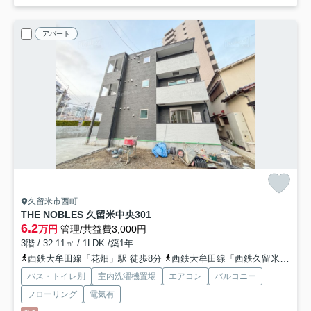
アパート
久留米市西町
THE NOBLES 久留米中央
301
6.2
万円
管理/共益費3,000円
3階 / 32.11㎡ / 1LDK /築1年
西鉄大牟田線「花畑」駅 徒歩8分
西鉄大牟田線「西鉄久留米」駅 徒歩11分
バス・トイレ別
室内洗濯機置場
エアコン
バルコニー
フローリング
電気有