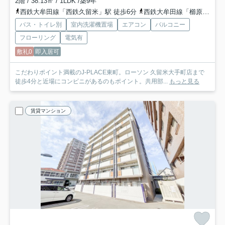
2階 / 38.13㎡ / 1LDK /築9年
西鉄大牟田線「西鉄久留米」駅 徒歩6分
西鉄大牟田線「櫛原」駅 徒歩9分
バス・トイレ別
室内洗濯機置場
エアコン
バルコニー
フローリング
電気有
敷礼0
即入居可
こだわりポイント満載のJ-PLACE東町。ローソン 久留米大手町店まで
徒歩4分と近場にコンビニがあるのもポイント。共用部...
もっと見る
賃貸マンション