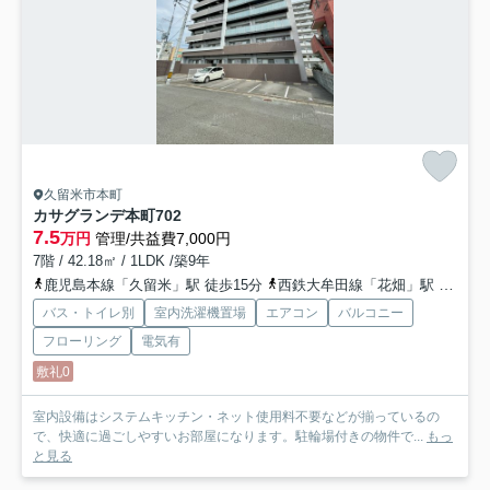
久留米市本町
カサグランデ本町
702
7.5
万円
管理/共益費7,000円
7階 / 42.18㎡ / 1LDK /築9年
鹿児島本線「久留米」駅 徒歩15分
西鉄大牟田線「花畑」駅 徒歩17分
バス・トイレ別
室内洗濯機置場
エアコン
バルコニー
フローリング
電気有
敷礼0
室内設備はシステムキッチン・ネット使用料不要などが揃っているの
で、快適に過ごしやすいお部屋になります。駐輪場付きの物件で...
もっ
と見る