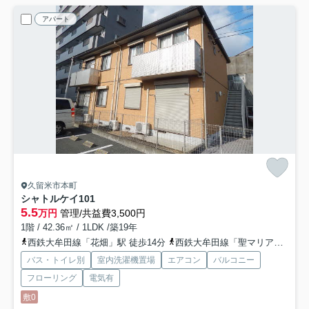
アパート
久留米市本町
シャトルケイ
101
5.5
万円
管理/共益費3,500円
1階 / 42.36㎡ / 1LDK /築19年
西鉄大牟田線「花畑」駅 徒歩14分
西鉄大牟田線「聖マリア病院前」駅 徒歩15分
バス・トイレ別
室内洗濯機置場
エアコン
バルコニー
フローリング
電気有
敷0