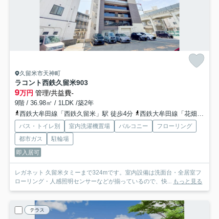
久留米市天神町
ラコント西鉄久留米
903
9
万円
管理/共益費-
9階 / 36.98㎡ / 1LDK /築2年
西鉄大牟田線「西鉄久留米」駅 徒歩4分
西鉄大牟田線「花畑」駅 徒歩9分
バス・トイレ別
室内洗濯機置場
バルコニー
フローリング
都市ガス
駐輪場
即入居可
レガネット 久留米タミーまで324mです。室内設備は洗面台・全居室フ
ローリング・人感照明センサーなどが揃っているので、快...
もっと見る
テラス