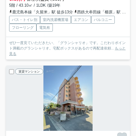
5階 / 43.10㎡ / 1LDK /築19年
鹿児島本線「久留米」駅 徒歩13分
西鉄大牟田線「櫛原」駅 徒歩22分
バス・トイレ別
室内洗濯機置場
エアコン
バルコニー
フローリング
電気有
ぜひ一度見ていただきたい、「グランシャリオ」です。こだわりポイン
ト満載のグランシャリオ。宅配ボックスがあるので再配達依頼...
もっと
見る
賃貸マンション