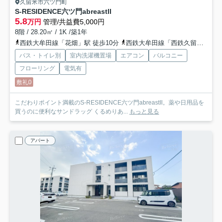
久留米市六ツ門町
S-RESIDENCE六ツ門abreastII
5.8
万円
管理/共益費5,000円
8階 / 28.20㎡ / 1K /築1年
西鉄大牟田線「花畑」駅 徒歩10分
西鉄大牟田線「西鉄久留米」駅 徒歩11分
バス・トイレ別
室内洗濯機置場
エアコン
バルコニー
フローリング
電気有
敷礼0
こだわりポイント満載のS-RESIDENCE六ツ門abreastII。薬や日用品を
買うのに便利なサンドラッグ くるめりあ...
もっと見る
アパート