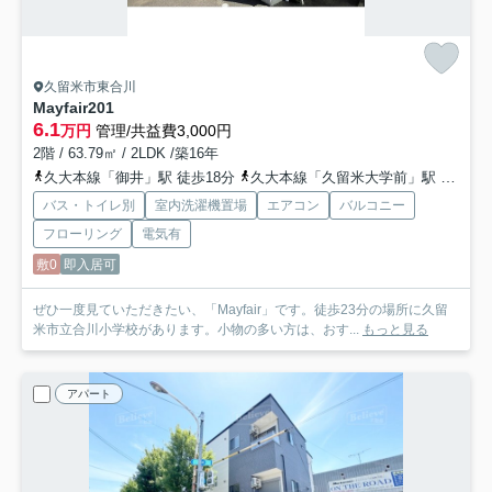
久留米市東合川
Mayfair
201
6.1
万円
管理/共益費3,000円
2階 / 63.79㎡ / 2LDK /築16年
久大本線「御井」駅 徒歩18分
久大本線「久留米大学前」駅 徒歩19分
バス・トイレ別
室内洗濯機置場
エアコン
バルコニー
フローリング
電気有
敷0
即入居可
ぜひ一度見ていただきたい、「Mayfair」です。徒歩23分の場所に久留
米市立合川小学校があります。小物の多い方は、おす...
もっと見る
アパート