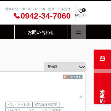
営業時間：10：00～18：00 定休日：不定休
0
0942-34-7060
お気に入り
お問い合わせ
敷0
即入居可
来店予約
バス・トイレ別
室内洗濯機置場
バルコニー
フローリング
電気有