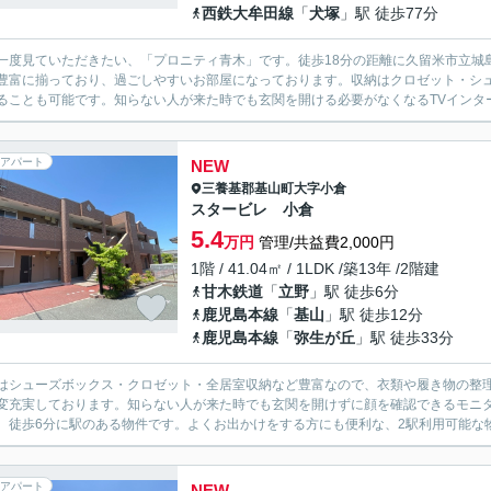
西鉄大牟田線
「
犬塚
」駅 徒歩77分
一度見ていただきたい、「プロニティ青木」です。徒歩18分の距離に久留米市立城
豊富に揃っており、過ごしやすいお部屋になっております。収納はクロゼット・シ
ることも可能です。知らない人が来た時でも玄関を開ける必要がなくなるTVインター
アパート
NEW
三養基郡基山町
大字小倉
スタービレ 小倉
5.4
万円
管理/共益費2,000円
1階 / 41.04㎡ / 1LDK /築13年 /2階建
甘木鉄道
「
立野
」駅 徒歩6分
鹿児島本線
「
基山
」駅 徒歩12分
鹿児島本線
「
弥生が丘
」駅 徒歩33分
はシューズボックス・クロゼット・全居室収納など豊富なので、衣類や履き物の整
変充実しております。知らない人が来た時でも玄関を開けずに顔を確認できるモニ
、徒歩6分に駅のある物件です。よくお出かけをする方にも便利な、2駅利用可能な物
アパート
NEW