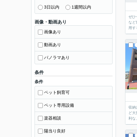
3日以内
1週間以内
ぜひ
画像・動画あり
など
用す
画像あり
動画あり
パノラマあり
条件
条件
ペット飼育可
ペット専用設備
収納
ど大
楽器相談
利な
陽当り良好