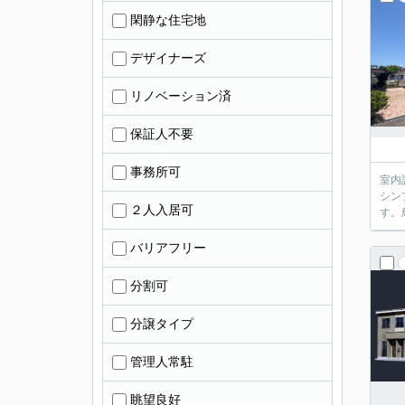
閑静な住宅地
デザイナーズ
リノベーション済
保証人不要
事務所可
室内
シン
２人入居可
す。
バリアフリー
分割可
分譲タイプ
管理人常駐
眺望良好