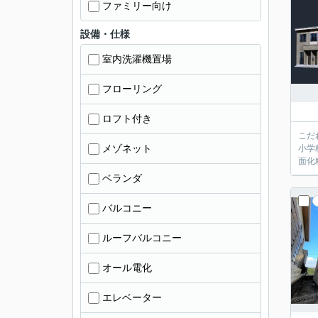
ファミリー向け
設備・仕様
室内洗濯機置場
フローリング
ロフト付き
こだ
メゾネット
小学
面化
ベランダ
バルコニー
ルーフバルコニー
オール電化
エレベーター