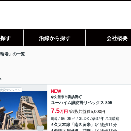
ら探す
沿線から探す
会社概要
駐輪場」の一覧
件
賃貸マンション
NEW
久留米市
諏訪野町
ユーハイム諏訪野リベックス 805
7.5
万円
管理/共益費5,000円
8階 / 66.08㎡ / 3LDK /築37年 /11階建
久大本線
「
南久留米
」駅 徒歩11分
西鉄大牟田線
「
花畑
」駅 徒歩13分