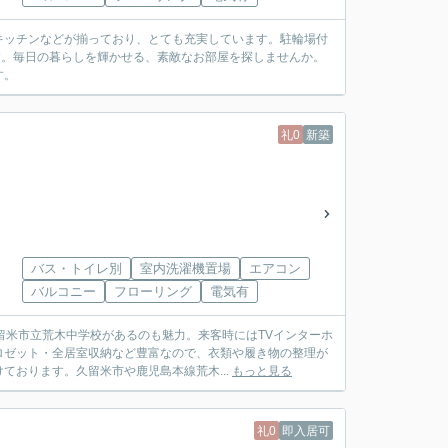
キッチンなどが揃っており、とても充実しています。駐輪場付
です。毎日の暮らしを輝かせる、素敵なお部屋を探しませんか。
す。
礼0
新築
バス・トイレ別
室内洗濯機置場
エアコン
バルコニー
フローリング
電気有
留米市立荒木中学校があるのも魅力。来客時にはTVインターホ
ロゼット・全居室収納など豊富なので、衣類や履き物の整理が
おります。久留米市や鹿児島本線荒木...
もっと見る
礼0
即入居可