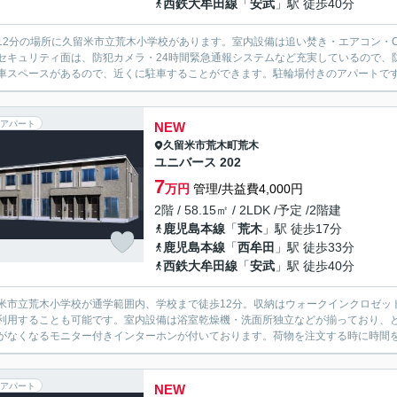
西鉄大牟田線
「
安武
」駅 徒歩40分
12分の場所に久留米市立荒木小学校があります。室内設備は追い焚き・エアコン・
セキュリティ面は、防犯カメラ・24時間緊急通報システムなど充実しているので、
車スペースがあるので、近くに駐車することができます。駐輪場付きのアパートです。
アパート
NEW
久留米市
荒木町荒木
ユニバース 202
7
万円
管理/共益費4,000円
2階 / 58.15㎡ / 2LDK /予定 /2階建
鹿児島本線
「
荒木
」駅 徒歩17分
鹿児島本線
「
西牟田
」駅 徒歩33分
西鉄大牟田線
「
安武
」駅 徒歩40分
米市立荒木小学校が通学範囲内、学校まで徒歩12分。収納はウォークインクロゼッ
利用することも可能です。室内設備は浴室乾燥機・洗面所独立などが揃っており、
がなくなるモニター付きインターホンが付いております。荷物を注文する時に時間を
アパート
NEW