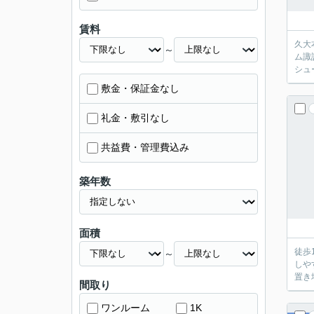
賃料
久大
～
ム諏
シュ
敷金・保証金なし
礼金・敷引なし
共益費・管理費込み
築年数
面積
徒歩
～
しや
置き
間取り
ワンルーム
1K