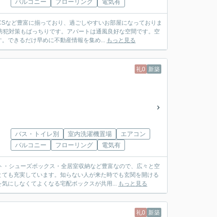
バルコニー
フローリング
電気有
CSなど豊富に揃っており、過ごしやすいお部屋になっておりま
防犯対策もばっちりです。アパートは通風良好な空間です。空
できるだけ早めに不動産情報を集め...
もっと見る
礼0
新築
バス・トイレ別
室内洗濯機置場
エアコン
バルコニー
フローリング
電気有
ト・シューズボックス・全居室収納など豊富なので、広々と空
とても充実しています。知らない人が来た時でも玄関を開ける
気にしなくてよくなる宅配ボックスが共用...
もっと見る
礼0
新築