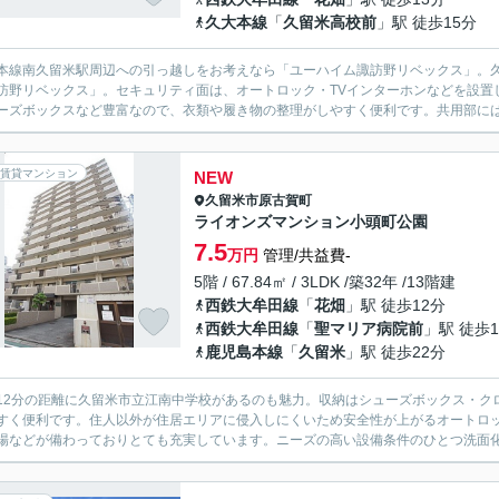
久大本線
「
久留米高校前
」駅 徒歩15分
本線南久留米駅周辺への引っ越しをお考えなら「ユーハイム諏訪野リベックス」。
訪野リベックス」。セキュリティ面は、オートロック・TVインターホンなどを設置
ーズボックスなど豊富なので、衣類や履き物の整理がしやすく便利です。共用部には
賃貸マンション
NEW
久留米市
原古賀町
ライオンズマンション小頭町公園
7.5
万円
管理/共益費-
5階 / 67.84㎡ / 3LDK /築32年 /13階建
西鉄大牟田線
「
花畑
」駅 徒歩12分
西鉄大牟田線
「
聖マリア病院前
」駅 徒歩1
鹿児島本線
「
久留米
」駅 徒歩22分
12分の距離に久留米市立江南中学校があるのも魅力。収納はシューズボックス・ク
すく便利です。住人以外が住居エリアに侵入しにくいため安全性が上がるオートロ
場などが備わっておりとても充実しています。ニーズの高い設備条件のひとつ洗面化