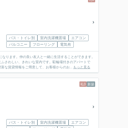
バス・トイレ別
室内洗濯機置場
エアコン
バルコニー
フローリング
電気有
になります。仲の良い友人と一緒に生活することができます。
にふさわしい、きれいな室内です。駐輪場付きのアパートで
富な賃貸情報をご用意して、お客様からのお...
もっと見る
礼0
新築
バス・トイレ別
室内洗濯機置場
エアコン