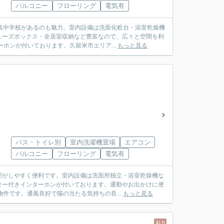
バルコニー
フローリング
電気有
島中学校があるのも魅力。室内設備は洗面化粧台・浴室乾燥機
ューズボックス・全居室収納など豊富なので、広々と空間を利
ホンが付いております。久留米市エリア...
もっと見る
バス・トイレ別
室内洗濯機置場
エアコン
バルコニー
フローリング
電気有
理がしやすく便利です。室内設備は洗面所独立・浴室乾燥機な
ター付きインターホンが付いております。通勤やお出かけに便
件です。通風良好で陽の当たる気持ちの良...
もっと見る
礼0