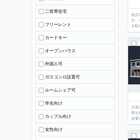
二世帯住宅
徒歩
す。
フリーレント
き駐
カードキー
オープンハウス
外国人可
ガスコンロ設置可
ルームシェア可
学生向け
久留
間を
カップル向け
必要
女性向け