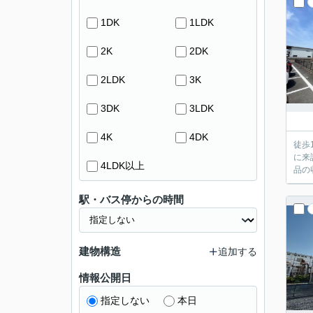
1DK
1LDK
2K
2DK
2LDK
3K
3DK
3LDK
4K
4DK
徒歩
に来
4LDK以上
品の
駅・バス停からの時間
建物構造
追加する
情報公開日
指定しない
本日