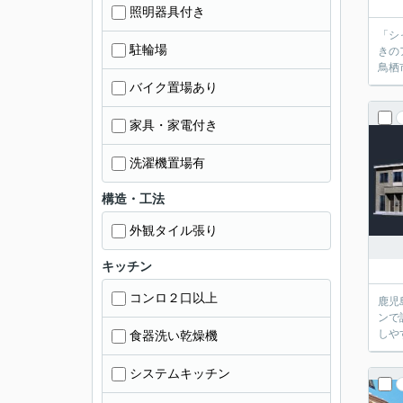
照明器具付き
「シ
駐輪場
きの
鳥栖
バイク置場あり
家具・家電付き
洗濯機置場有
構造・工法
外観タイル張り
キッチン
コンロ２口以上
鹿児
ンで
しや
食器洗い乾燥機
システムキッチン