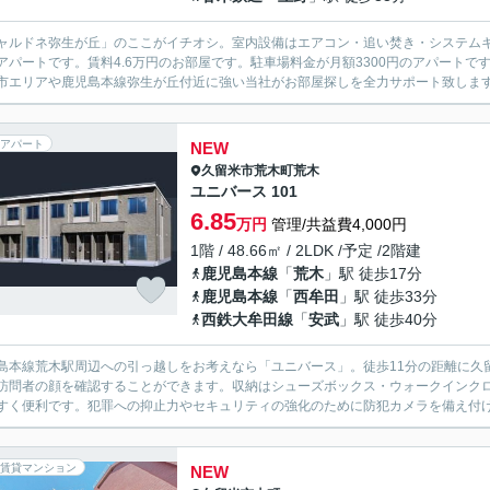
ャルドネ弥生が丘」のここがイチオシ。室内設備はエアコン・追い焚き・システム
アパートです。賃料4.6万円のお部屋です。駐車場料金が月額3300円のアパート
市エリアや鹿児島本線弥生が丘付近に強い当社がお部屋探しを全力サポート致しま
アパート
NEW
久留米市
荒木町荒木
ユニバース 101
6.85
万円
管理/共益費4,000円
1階 / 48.66㎡ / 2LDK /予定 /2階建
鹿児島本線
「
荒木
」駅 徒歩17分
鹿児島本線
「
西牟田
」駅 徒歩33分
西鉄大牟田線
「
安武
」駅 徒歩40分
島本線荒木駅周辺への引っ越しをお考えなら「ユニバース」。徒歩11分の距離に久
訪問者の顔を確認することができます。収納はシューズボックス・ウォークインク
すく便利です。犯罪への抑止力やセキュリティの強化のために防犯カメラを備え付けて
賃貸マンション
NEW