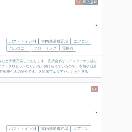
礼0
即入居可
バス・トイレ別
室内洗濯機置場
エアコン
バルコニー
フローリング
電気有
立など大変充実しております。直接会わずにインターホン越し
クス・クロゼットなどが備え付けられているので、衣類や日用
輪場付きの物件です。久留米市エリアや...
もっと見る
礼0
バス・トイレ別
室内洗濯機置場
エアコン