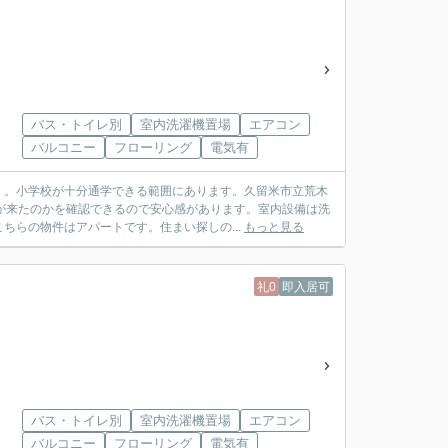
バス・トイレ別
室内洗濯機置場
エアコン
バルコニー
フローリング
電気有
」。小学校が十分通学できる範囲にあります。久留米市立荒木
が来たのかを確認できるので安心感があります。室内設備は洗
ちらの物件はアパートです。住まい探しの...
もっと見る
礼0
即入居可
バス・トイレ別
室内洗濯機置場
エアコン
バルコニー
フローリング
電気有