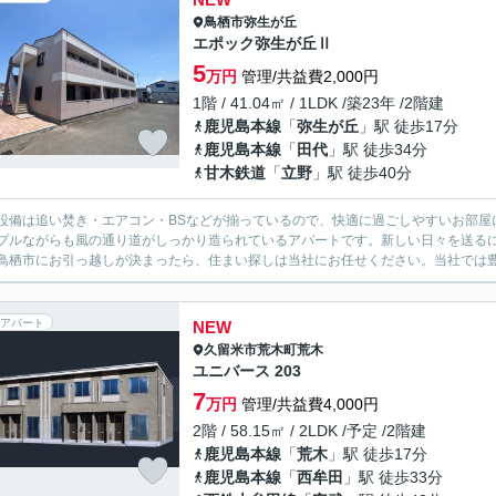
鳥栖市
弥生が丘
エポック弥生が丘Ⅱ
5
万円
管理/共益費2,000円
1階 / 41.04㎡ / 1LDK /築23年 /2階建
鹿児島本線
「
弥生が丘
」駅 徒歩17分
鹿児島本線
「
田代
」駅 徒歩34分
甘木鉄道
「
立野
」駅 徒歩40分
設備は追い焚き・エアコン・BSなどが揃っているので、快適に過ごしやすいお部屋
プルながらも風の通り道がしっかり造られているアパートです。新しい日々を送る
鳥栖市にお引っ越しが決まったら、住まい探しは当社にお任せください。当社では豊
アパート
NEW
久留米市
荒木町荒木
ユニバース 203
7
万円
管理/共益費4,000円
2階 / 58.15㎡ / 2LDK /予定 /2階建
鹿児島本線
「
荒木
」駅 徒歩17分
鹿児島本線
「
西牟田
」駅 徒歩33分