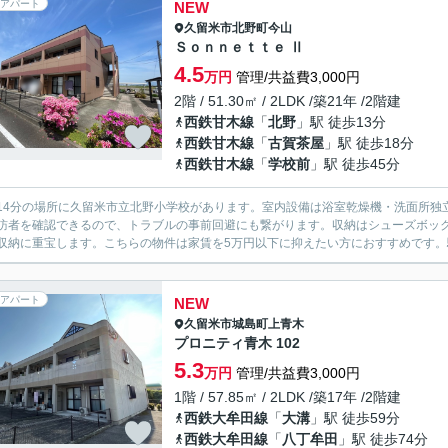
アパート
NEW
久留米市
北野町今山
Ｓｏｎｎｅｔｔｅ Ⅱ
4.5
万円
管理/共益費3,000円
2階 / 51.30㎡ / 2LDK /築21年 /2階建
西鉄甘木線
「
北野
」駅 徒歩13分
西鉄甘木線
「
古賀茶屋
」駅 徒歩18分
西鉄甘木線
「
学校前
」駅 徒歩45分
14分の場所に久留米市立北野小学校があります。室内設備は浴室乾燥機・洗面所独
訪者を確認できるので、トラブルの事前回避にも繋がります。収納はシューズボッ
収納に重宝します。こちらの物件は家賃を5万円以下に抑えたい方におすすめです。駐
アパート
NEW
久留米市
城島町上青木
プロニティ青木 102
5.3
万円
管理/共益費3,000円
1階 / 57.85㎡ / 2LDK /築17年 /2階建
西鉄大牟田線
「
大溝
」駅 徒歩59分
西鉄大牟田線
「
八丁牟田
」駅 徒歩74分