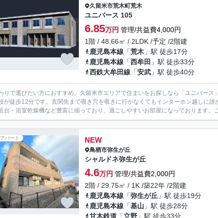
久留米市
荒木町荒木
ユニバース 105
6.85
万円
管理/共益費4,000円
1階 / 48.66㎡ / 2LDK /予定 /2階建
鹿児島本線
「
荒木
」駅 徒歩17分
鹿児島本線
「
西牟田
」駅 徒歩33分
西鉄大牟田線
「
安武
」駅 徒歩40分
わりで選びたい方におすすめ。久留米市エリアで住まいをお探しなら「ユニバース
校が徒歩12分です。玄関先まで覗き穴を覗きに行かなくてもインターホン越しに誰
粧台・浴室乾燥機など豊富に揃っており、過ごしやすいお部屋になっております。こ
アパート
NEW
鳥栖市
弥生が丘
シャルドネ弥生が丘
4.6
万円
管理/共益費2,000円
2階 / 29.75㎡ / 1K /築22年 /2階建
鹿児島本線
「
弥生が丘
」駅 徒歩19分
鹿児島本線
「
基山
」駅 徒歩28分
甘木鉄道
「
立野
」駅 徒歩33分