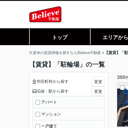
トップ
エリアか
【賃貸】「
久留米の賃貸情報を探すならBelieve不動産
【賃貸】「駐輪場」の一覧
366
市区町村から探す
変更
沿線・駅から探す
変更
アパート
マンション
一戸建て