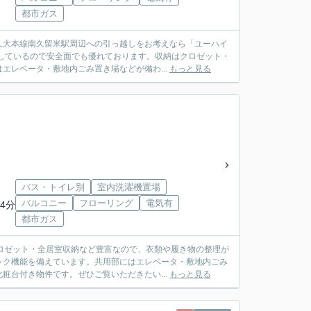
都市ガス
久大本線南久留米駅周辺への引っ越しをお考えなら「ユーハイ
しているので安全面でも優れております。収納はクロゼット・
エレベータ・敷地内ごみ置き場などが備わ...
もっと見る
バス・トイレ別
室内洗濯機置場
バルコニー
フローリング
電気有
4分
都市ガス
ロゼット・全居室収納など豊富なので、衣類や履き物の整理が
ック機能を備えています。共用部にはエレベータ・敷地内ごみ
粧台付き物件です。ぜひご覧いただきたい...
もっと見る