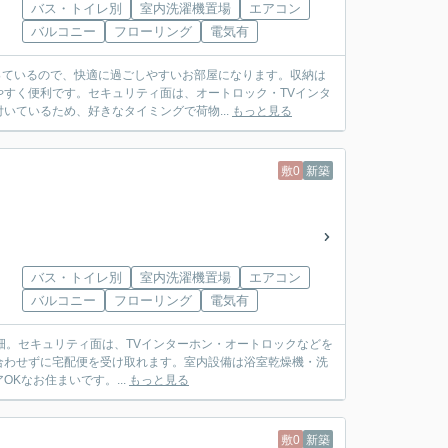
バス・トイレ別
室内洗濯機置場
エアコン
バルコニー
フローリング
電気有
っているので、快適に過ごしやすいお部屋になります。収納は
すく便利です。セキュリティ面は、オートロック・TVインタ
ているため、好きなタイミングで荷物...
もっと見る
敷0
新築
バス・トイレ別
室内洗濯機置場
エアコン
バルコニー
フローリング
電気有
S 花畑。セキュリティ面は、TVインターホン・オートロックなどを
合わせずに宅配便を受け取れます。室内設備は浴室乾燥機・洗
Kなお住まいです。...
もっと見る
敷0
新築