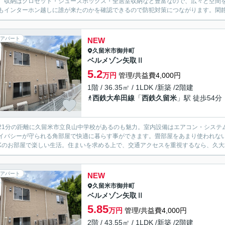
。収納はクロゼット・シューズボックス・全居室収納など豊富なので、広々と空間
もインターホン越しに誰が来たのかを確認できるので防犯対策につながります。閑静
アパート
NEW
久留米市
御井町
ベルメゾン矢取Ⅱ
5.2
万円
管理/共益費4,000円
1階 / 36.35㎡ / 1LDK /新築 /2階建
西鉄大牟田線
「
西鉄久留米
」駅 徒歩54分
21分の距離に久留米市立良山中学校があるのも魅力。室内設備はエアコン・システ
イバシーが守られる角部屋で快適に暮らす事ができます。畳部屋をあまり使われな
DKのお部屋で楽しい生活。住まいを求める上で、交通アクセスを重視するなら、久大
アパート
NEW
久留米市
御井町
ベルメゾン矢取Ⅱ
5.85
万円
管理/共益費4,000円
2階 / 43.55㎡ / 1LDK /新築 /2階建