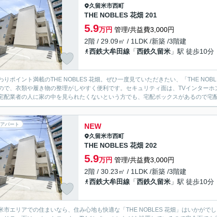
久留米市
西町
THE NOBLES 花畑 201
5.9
万円
管理/共益費3,000円
2階 / 29.09㎡ / 1LDK /新築 /3階建
西鉄大牟田線
「
西鉄久留米
」駅 徒歩10分
わりポイント満載のTHE NOBLES 花畑。ぜひ一度見ていただきたい、「THE N
ので、衣類や履き物の整理がしやすく便利です。セキュリティ面は、TVインターホ
宅配業者の人に家の中を見られたくないという方でも、宅配ボックスがあるので宅配業
アパート
NEW
久留米市
西町
THE NOBLES 花畑 202
5.9
万円
管理/共益費3,000円
2階 / 30.23㎡ / 1LDK /新築 /3階建
西鉄大牟田線
「
西鉄久留米
」駅 徒歩10分
米市エリアでの住まいなら、住み心地も快適な「THE NOBLES 花畑」はいかが