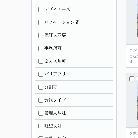
デザイナーズ
リノベーション済
保証人不要
事務所可
こだ
富な
２人入居可
す。
バリアフリー
分割可
分譲タイプ
管理人常駐
眺望良好
久留