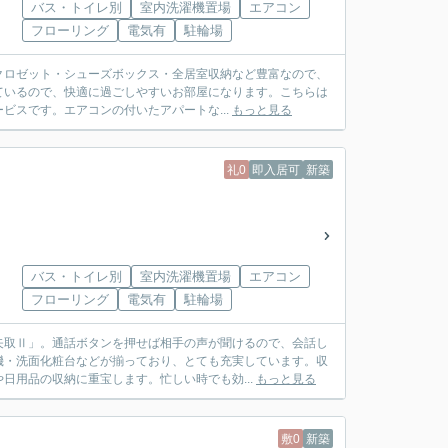
バス・トイレ別
室内洗濯機置場
エアコン
フローリング
電気有
駐輪場
クロゼット・シューズボックス・全居室収納など豊富なので、
ているので、快適に過ごしやすいお部屋になります。こちらは
ビスです。エアコンの付いたアパートな...
もっと見る
礼0
即入居可
新築
バス・トイレ別
室内洗濯機置場
エアコン
フローリング
電気有
駐輪場
矢取Ⅱ」。通話ボタンを押せば相手の声が聞けるので、会話し
機・洗面化粧台などが揃っており、とても充実しています。収
日用品の収納に重宝します。忙しい時でも効...
もっと見る
敷0
新築