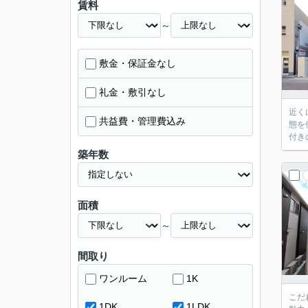
賃料
～
敷金・保証金なし
礼金・敷引なし
近く
共益費・管理費込み
態を
付き
築年数
面積
～
間取り
ワンルーム
1K
こだ
1DK
1LDK