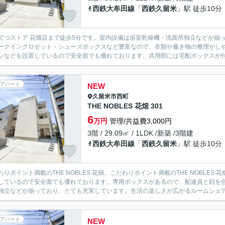
西鉄大牟田線
「
西鉄久留米
」駅 徒歩10分
てつストア 花畑店まで徒歩5分です。室内設備は浴室乾燥機・洗面所独立などが揃
ークインクロゼット・シューズボックスなど豊富なので、衣類や履き物の整理がしや
ンなどを設置しているので安全面でも優れております。共用部には宅配ボックスが付い
アパート
NEW
久留米市
西町
THE NOBLES 花畑 301
6
万円
管理/共益費3,000円
3階 / 29.09㎡ / 1LDK /新築 /3階建
西鉄大牟田線
「
西鉄久留米
」駅 徒歩10分
わりポイント満載のTHE NOBLES 花畑。こだわりポイント満載のTHE NOBLE
しているので安全面でも優れております。専用ボックスがあるので、配達員と顔を
独立などが揃っており、とても充実しています。生活の楽しさが広がるルームシェアO
アパート
NEW