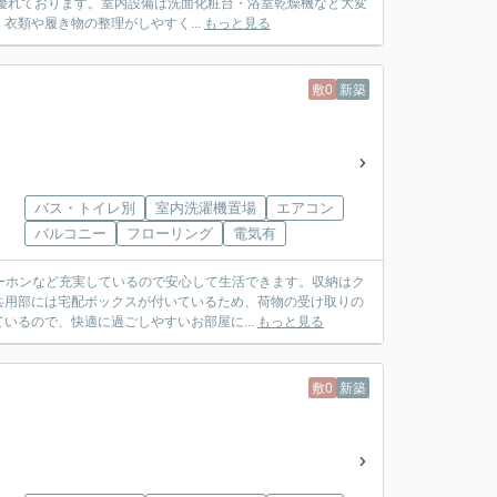
優れております。室内設備は洗面化粧台・浴室乾燥機など大変
類や履き物の整理がしやすく...
もっと見る
敷0
新築
バス・トイレ別
室内洗濯機置場
エアコン
バルコニー
フローリング
電気有
ターホンなど充実しているので安心して生活できます。収納はク
共用部には宅配ボックスが付いているため、荷物の受け取りの
るので、快適に過ごしやすいお部屋に...
もっと見る
敷0
新築