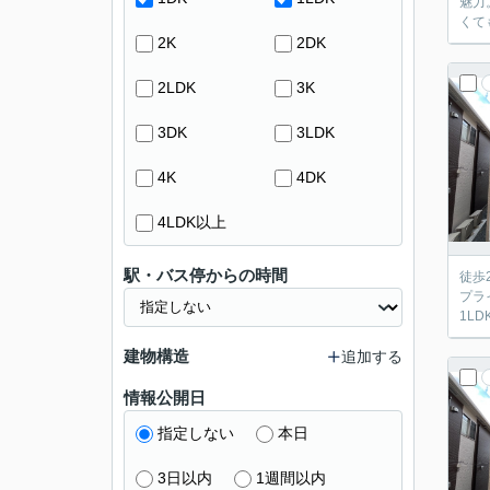
魅力
くて
2K
2DK
2LDK
3K
3DK
3LDK
4K
4DK
4LDK以上
駅・バス停からの時間
徒歩
プラ
1L
建物構造
追加する
情報公開日
指定しない
本日
3日以内
1週間以内