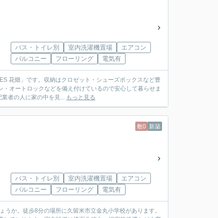
バス・トイレ別
室内洗濯機置場
エアコン
バルコニー
フローリング
電気有
OBLES 花畑」です。収納はクロゼット・シューズボックスなど豊
ン・オートロックなどを備え付けているので安心して暮らせま
者の人に家の中を見...
もっと見る
敷0
新築
バス・トイレ別
室内洗濯機置場
エアコン
バルコニー
フローリング
電気有
でしょうか。徒歩8分の場所に久留米市立金丸小学校があります。