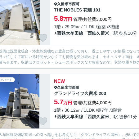
久留米市
西町
THE NOBLES 花畑 101
5.8
万円
管理/共益費3,000円
1階 / 29.09㎡ / 1LDK /新築 /3階建
西鉄大牟田線
「
西鉄久留米
」駅 徒歩10分
設備は洗面化粧台・浴室乾燥機など豊富に揃っており、過ごしやすいお部屋になっ
日々忙しくて家にいる時間が少なくても荷物を受け取れます。セキュリティ面は、オ
暮らせます。収納はクロゼット・シューズボックスなど豊富なので、衣類や履き物の
アパート
NEW
久留米市
西町
グランドライフ久留米 203
5.7
万円
管理/共益費4,000円
1階 / 30.12㎡ / 1LDK /築7年 /3階建
西鉄大牟田線
「
西鉄久留米
」駅 徒歩11分
大牟田線花畑駅周辺への引っ越しをお考えなら「グランドライフ久留米」。歩いて6