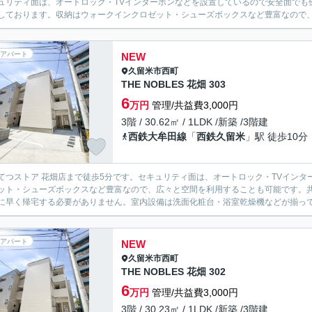
ュリティ面は、オートロック・TVインターホンなどを設置しているので安全面でも
しております。収納はウォークインクロゼット・シューズボックスなど豊富なので、衣
アパート
NEW
久留米市
西町
THE NOBLES 花畑 303
6
万円
管理/共益費3,000円
3階 / 30.62㎡ / 1LDK /新築 /3階建
西鉄大牟田線
「
西鉄久留米
」駅 徒歩10分
てつストア 花畑店まで徒歩5分です。セキュリティ面は、オートロック・TVイン
ット・シューズボックスなど豊富なので、広々と空間を利用することも可能です。
に早く帰宅する必要がありません。室内設備は洗面化粧台・浴室乾燥機などが揃ってい
アパート
NEW
久留米市
西町
THE NOBLES 花畑 302
6
万円
管理/共益費3,000円
3階 / 30.23㎡ / 1LDK /新築 /3階建