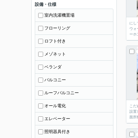
設備・仕様
室内洗濯機置場
にし
フローリング
ウォ
ーホ
ロフト付き
メゾネット
ベランダ
バルコニー
ルーフバルコニー
オール電化
こだ
設置
面所
エレベーター
照明器具付き