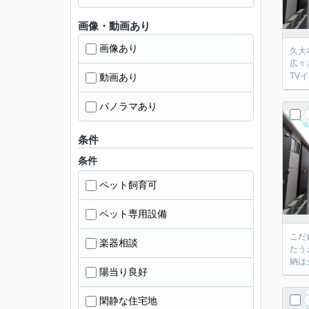
画像・動画あり
画像あり
久大
広々
TV
動画あり
パノラマあり
条件
条件
ペット飼育可
ペット専用設備
こだ
楽器相談
たう
納は
陽当り良好
閑静な住宅地