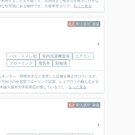
を利用することも可能です。玄関先まで覗き穴を覗きに行かな
な住宅地にある物件です。久留米市エリア...
もっと見る
礼0
即入居可
新築
バス・トイレ別
室内洗濯機置場
エアコン
フローリング
電気有
駐輪場
ムキッチン・照明付きなど充実した設備を備え付けています。
い方向けの全居室フローリング設置。レイアウトの幅も広がる
本線久留米大学前周辺が適しているでし...
もっと見る
礼0
即入居可
新築