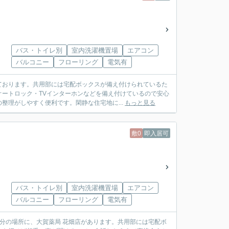
バス・トイレ別
室内洗濯機置場
エアコン
バルコニー
フローリング
電気有
ております。共用部には宅配ボックスが備え付けられているた
ートロック・TVインターホンなどを備え付けているので安心
整理がしやすく便利です。閑静な住宅地に...
もっと見る
敷0
即入居可
バス・トイレ別
室内洗濯機置場
エアコン
バルコニー
フローリング
電気有
分の場所に、大賀薬局 花畑店があります。共用部には宅配ボ