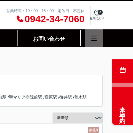
営業時間：10：00～18：00 定休日：不定休
0
0942-34-7060
お気に入り
お問い合わせ
前駅
/
聖マリア病院前駅
/
櫛原駅
/
御井駅
/
荒木駅
来店予約
敷礼0