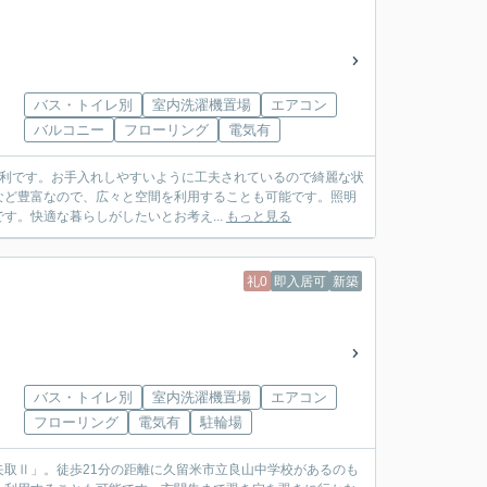
バス・トイレ別
室内洗濯機置場
エアコン
バルコニー
フローリング
電気有
に便利です。お手入れしやすいように工夫されているので綺麗な状
など豊富なので、広々と空間を利用することも可能です。照明
。快適な暮らしがしたいとお考え...
もっと見る
礼0
即入居可
新築
バス・トイレ別
室内洗濯機置場
エアコン
フローリング
電気有
駐輪場
取Ⅱ」。徒歩21分の距離に久留米市立良山中学校があるのも