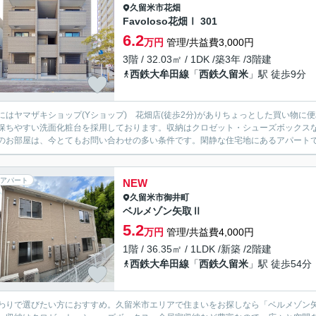
久留米市
花畑
Favoloso花畑Ⅰ 301
6.2
万円
管理/共益費3,000円
3階 / 32.03㎡ / 1DK /築3年 /3階建
西鉄大牟田線
「
西鉄久留米
」駅 徒歩9分
にはヤマザキショップ(Yショップ) 花畑店(徒歩2分)がありちょっとした買い物
保ちやすい洗面化粧台を採用しております。収納はクロゼット・シューズボックス
のお部屋は、今とてもお問い合わせの多い条件です。閑静な住宅地にあるアパートです
アパート
NEW
久留米市
御井町
ベルメゾン矢取Ⅱ
5.2
万円
管理/共益費4,000円
1階 / 36.35㎡ / 1LDK /新築 /2階建
西鉄大牟田線
「
西鉄久留米
」駅 徒歩54分
わりで選びたい方におすすめ。久留米市エリアで住まいをお探しなら「ベルメゾン矢