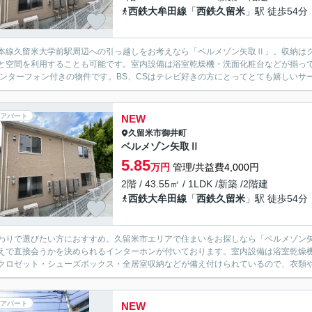
西鉄大牟田線
「
西鉄久留米
」駅 徒歩54分
本線久留米大学前駅周辺への引っ越しをお考えなら「ベルメゾン矢取Ⅱ」。収納は
と空間を利用することも可能です。室内設備は浴室乾燥機・洗面化粧台などが揃っ
インターフォン付きの物件です。BS、CSはテレビ好きの方にとってとても嬉しいサー
アパート
NEW
久留米市
御井町
ベルメゾン矢取Ⅱ
5.85
万円
管理/共益費4,000円
2階 / 43.55㎡ / 1LDK /新築 /2階建
西鉄大牟田線
「
西鉄久留米
」駅 徒歩54分
わりで選びたい方におすすめ。久留米市エリアで住まいをお探しなら「ベルメゾン
えで直接会うかを決められるインターホンが付いております。室内設備は浴室乾燥
クロゼット・シューズボックス・全居室収納などが備え付けられているので、衣類や
アパート
NEW