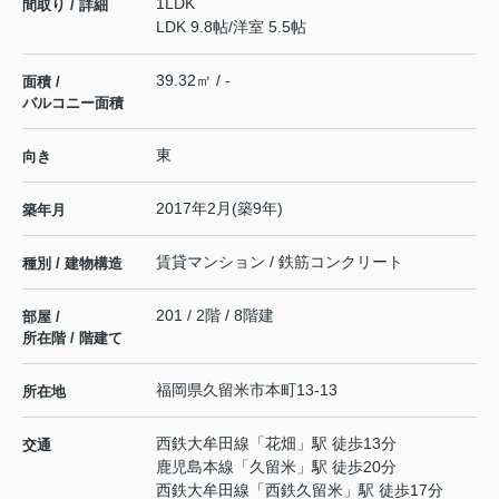
1LDK
間取り / 詳細
LDK 9.8帖
/
洋室 5.5帖
39.32㎡ / -
面積 /
バルコニー面積
東
向き
2017年2月(築9年)
築年月
賃貸マンション / 鉄筋コンクリート
種別 / 建物構造
201 / 2階 / 8階建
部屋 /
所在階 / 階建て
福岡県
久留米市
本町
13-13
所在地
西鉄大牟田線
「
花畑
」駅 徒歩13分
交通
鹿児島本線
「
久留米
」駅 徒歩20分
西鉄大牟田線
「
西鉄久留米
」駅 徒歩17分