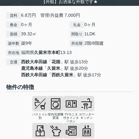
【外観】お洒落な外観です★
6.8万円 管理/共益費 7,000円
賃料
0ヶ月
0ヶ月
敷金
礼金
39.32㎡
1LDK
面積
間取り
築9年
2階/8階建
築年数
所在階
福岡県
久留米市
本町
13-13
所在地
西鉄大牟田線
「
花畑
」駅 徒歩13分
交通
鹿児島本線
「
久留米
」駅 徒歩20分
西鉄大牟田線
「
西鉄久留米
」駅 徒歩17分
物件の特徴
バストイレ
室内洗濯機
TVモニタ
カウンター
別
置場
付きインタ
キッチン
ーホン