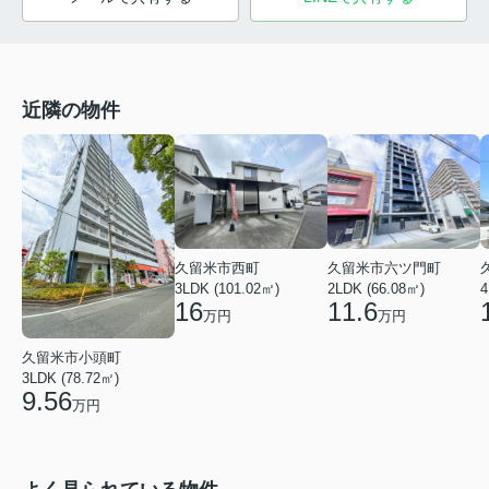
近隣の物件
久留米市西町
久留米市六ツ門町
3LDK (101.02㎡)
2LDK (66.08㎡)
4
16
11.6
万円
万円
久留米市小頭町
3LDK (78.72㎡)
9.56
万円