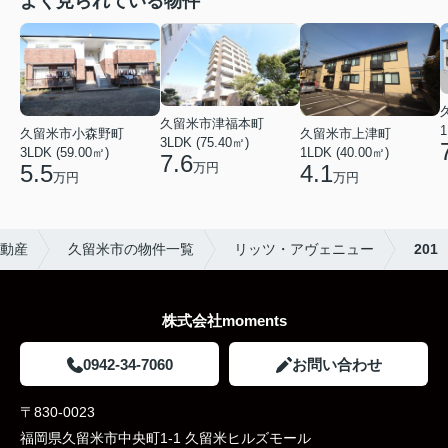
よく見られている物件
久留米市津福本町
1
久留米市小森野町
久留米市上津町
3LDK (75.40㎡)
3LDK (59.00㎡)
1LDK (40.00㎡)
7.6
万円
5.5
4.1
万円
万円
不動産
久留米市の物件一覧
リッツ・アヴェニュー
201
株式会社moments
0942-34-7060
お問い合わせ
〒830-0023
福岡県久留米市中央町1-1 久留米ヒルズモール