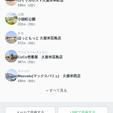
ロイヤルホスト久留米本町店
190ｍ（3分）
公園
小頭町公園
222ｍ（3分）
弁当
ほっともっと 久留米荘島店
372ｍ（5分）
ファミリーレストラン
CoCo壱番屋 久留米荘島店
397ｍ（5分）
スーパー
Maxvalu(マックスバリュ) 久留米西店
430ｍ（6分）
すべて見る
メールで共有する
LINEで共有する