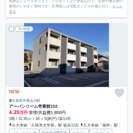
収納はシューズボックス・クロゼットなど豊富なので、衣類や履き物の
整理がしやすく便利です。共用部には宅配ボックスが備え付け...
もっと
見る
アパート
NEW
久留米市東合川町
アーバンリーム壱番館
102
4.35
万円
管理/共益費1,800円
1階 / 31.65㎡ / 1K＋S(納戸) /築11年
久大本線「久留米大学前」駅 徒歩12分
久大本線「御井」駅 徒歩28分
バス・トイレ別
室内洗濯機置場
エアコン
バルコニー