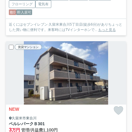
フローリング
電気有
敷0
即入居可
近くにはセブンイレブン 久留米東合川5丁目店(徒歩6分)がありちょっと
した買い物に便利です。来客時にはTVインターホンで...
もっと見る
賃貸マンション
NEW
久留米市東合川
ペルレパークＢ
301
3
万円
管理/共益費1,100円