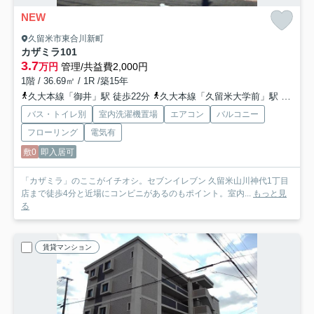
NEW
久留米市東合川新町
カザミラ
101
3.7
万円
管理/共益費2,000円
1階 / 36.69㎡ / 1R /築15年
久大本線「御井」駅 徒歩22分
久大本線「久留米大学前」駅 徒歩29分
バス・トイレ別
室内洗濯機置場
エアコン
バルコニー
フローリング
電気有
敷0
即入居可
「カザミラ」のここがイチオシ。セブンイレブン 久留米山川神代1丁目
店まで徒歩4分と近場にコンビニがあるのもポイント。室内...
もっと見
る
賃貸マンション