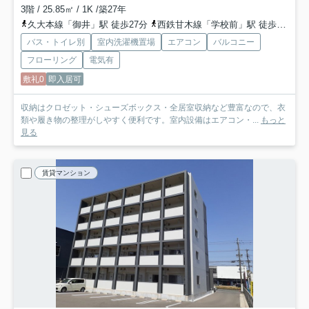
3階 / 25.85㎡ / 1K /築27年
久大本線「御井」駅 徒歩27分
西鉄甘木線「学校前」駅 徒歩28分
バス・トイレ別
室内洗濯機置場
エアコン
バルコニー
フローリング
電気有
敷礼0
即入居可
収納はクロゼット・シューズボックス・全居室収納など豊富なので、衣
類や履き物の整理がしやすく便利です。室内設備はエアコン・...
もっと
見る
賃貸マンション