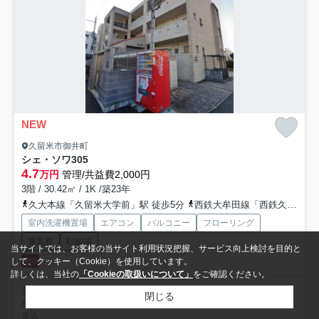
NEW
久留米市御井町
シェ・ソワ
305
4.7
万円
管理/共益費2,000円
3階 / 30.42㎡ / 1K /築23年
久大本線「久留米大学前」駅 徒歩5分
西鉄大牟田線「西鉄久留米」駅 徒歩19分
室内洗濯機置場
エアコン
バルコニー
フローリング
電気有
駐輪場
当サイトでは、お客様の当サイト利用状況把握、サービス向上検討を目的と
敷0
して、クッキー（Cookie）を使用しています。
詳しくは、当社の
「Cookieの取扱いについて」
をご確認ください。
久留米市エリアでの住まいなら、住み心地も快適な「シェ・ソワ」はい
閉じる
かがでしょうか。徒歩4分歩けば御井町郵便局があります。セ...
もっと
見る