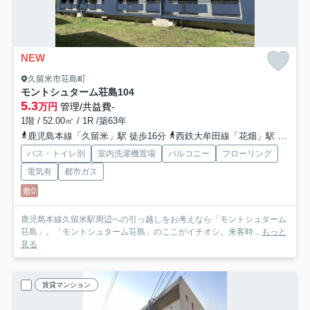
NEW
久留米市荘島町
モントシュターム荘島
104
5.3
万円
管理/共益費-
1階 / 52.00㎡ / 1R /築63年
鹿児島本線「久留米」駅 徒歩16分
西鉄大牟田線「花畑」駅 徒歩17分
バス・トイレ別
室内洗濯機置場
バルコニー
フローリング
電気有
都市ガス
敷0
鹿児島本線久留米駅周辺への引っ越しをお考えなら「モントシュターム
荘島」。「モントシュターム荘島」のここがイチオシ。来客時...
もっと
見る
賃貸マンション