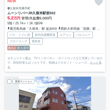
NEW
久留米市縄手町
ムーンリバーJR久留米駅前
502
5.2
万円
管理/共益費6,000円
5階 / 25.74㎡ / 1K /築5年
鹿児島本線「久留米」駅 徒歩6分
西鉄大牟田線「花畑」駅 徒歩28分
バス・トイレ別
室内洗濯機置場
エアコン
バルコニー
フローリング
電気有
敷礼0
即入居可
セキュリティ面は、TVインターホン・オートロックなど充実しているの
で、防犯対策もばっちりです。収納はクロゼット・シューズ...
もっと見
る
賃貸マンション