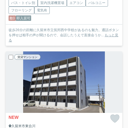
バス・トイレ別
室内洗濯機置場
エアコン
バルコニー
フローリング
電気有
敷0
即入居可
徒歩26分の距離に久留米市立筑邦西中学校があるのも魅力。通話ボタン
を押せば相手の声が聞けるので、会話したうえで直接会うか...
もっと見
る
賃貸マンション
NEW
久留米市東合川