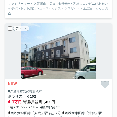
ファミリーマート 久留米山川店まで徒歩6分と近場にコンビニがあるの
もポイント。収納はシューズボックス・クロゼット・全居室...
もっと見
る
アパート
NEW
久留米市安武町安武本
ポラリス Ｋ
102
4.1
万円
管理/共益費1,400円
1階 / 31.65㎡ / 1K＋S(納戸) /築7年
西鉄大牟田線「安武」駅 徒歩7分
西鉄大牟田線「津福」駅 徒歩15分