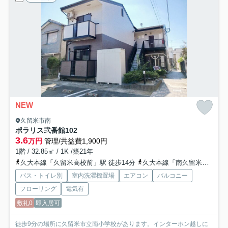
NEW
久留米市南
ポラリス弐番館
102
3.6
万円
管理/共益費1,900円
1階 / 32.85㎡ / 1K /築21年
久大本線「久留米高校前」駅 徒歩14分
久大本線「南久留米」駅 徒歩25分
バス・トイレ別
室内洗濯機置場
エアコン
バルコニー
フローリング
電気有
敷礼0
即入居可
徒歩9分の場所に久留米市立南小学校があります。インターホン越しに