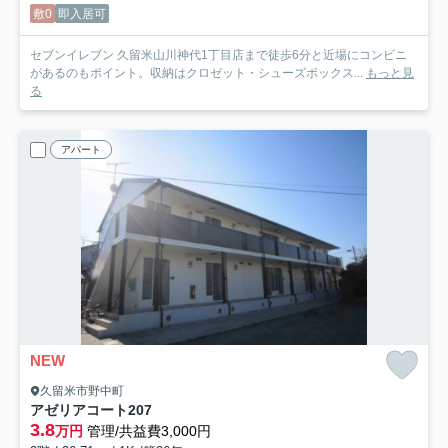
敷0
即入居可
セブンイレブン 久留米山川神代1丁目店まで徒歩6分と近場にコンビニ
があるのもポイント。収納はクロゼット・シューズボックス...
もっと見
る
アパート
NEW
久留米市野中町
アゼリアコート
207
3.8
万円
管理/共益費3,000円