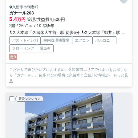
久留米市朝妻町
ガナール
203
5.4
万円
管理/共益費4,500円
2階 / 26.71㎡ / 1K /築5年
久大本線「久留米大学前」駅 徒歩6分
久大本線「御井」駅 徒歩22分
バス・トイレ別
室内洗濯機置場
エアコン
バルコニー
フローリング
電気有
敷0
こだわりで選びたい方におすすめ。久留米市エリアで住まいをお探しな
ら「ガナール」。徒歩15分の場所に久留米市立合川小学校が...
もっと見
る
賃貸マンション