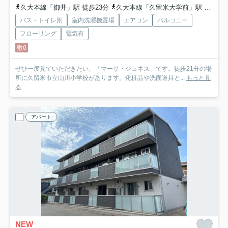
久大本線「御井」駅 徒歩23分
久大本線「久留米大学前」駅 徒歩30分
バス・トイレ別
室内洗濯機置場
エアコン
バルコニー
フローリング
電気有
敷0
ぜひ一度見ていただきたい、「マーサ・ジュネス」です。徒歩21分の場
所に久留米市立山川小学校があります。化粧品や洗面道具と...
もっと見
る
アパート
NEW