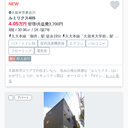
NEW
久留米市東合川
ルミリクス
405
4.05
万円
管理/共益費3,700円
4階 / 30.96㎡ / 1K /築7年
久大本線「御井」駅 徒歩19分
久大本線「久留米大学前」駅 徒歩26分
バス・トイレ別
室内洗濯機置場
エアコン
バルコニー
フローリング
電気有
敷0
即入居可
久留米市エリアでの住まいなら、住み心地も快適な「ルミリクス」はい
かがでしょうか。セキュリティ面は、オートロック・TVイン...
もっと見
る
アパート