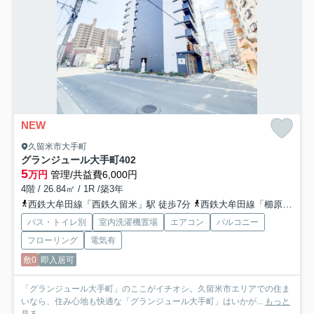
NEW
久留米市大手町
グランジュール大手町
402
5
万円
管理/共益費6,000円
4階 / 26.84㎡ / 1R /築3年
西鉄大牟田線「西鉄久留米」駅 徒歩7分
西鉄大牟田線「櫛原」駅 徒歩12分
バス・トイレ別
室内洗濯機置場
エアコン
バルコニー
フローリング
電気有
敷0
即入居可
「グランジュール大手町」のここがイチオシ。久留米市エリアでの住ま
いなら、住み心地も快適な「グランジュール大手町」はいかが...
もっと
見る