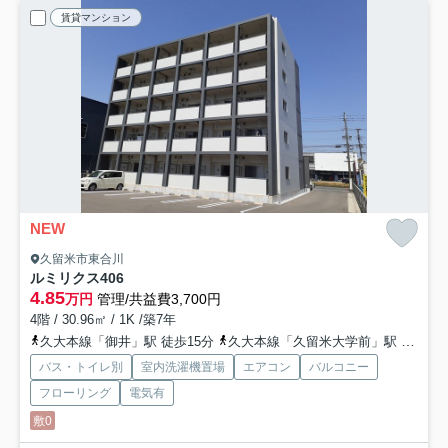
賃貸マンション
NEW
久留米市東合川
ルミリクス
406
4.85
万円
管理/共益費3,700円
4階 / 30.96㎡ / 1K /築7年
久大本線「御井」駅 徒歩15分
久大本線「久留米大学前」駅 徒歩26分
バス・トイレ別
室内洗濯機置場
エアコン
バルコニー
フローリング
電気有
敷0