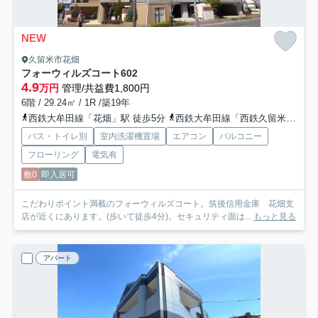
NEW
久留米市花畑
フォーウィルズコート
602
4.9
万円
管理/共益費1,800円
6階 / 29.24㎡ / 1R /築19年
西鉄大牟田線「花畑」駅 徒歩5分
西鉄大牟田線「西鉄久留米」駅 徒歩12分
バス・トイレ別
室内洗濯機置場
エアコン
バルコニー
フローリング
電気有
敷0
即入居可
こだわりポイント満載のフォーウィルズコート。筑後信用金庫 花畑支
店が近くにあります。(歩いて徒歩4分)。セキュリティ面は...
もっと見る
アパート