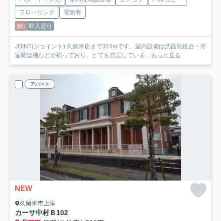
フローリング
電気有
敷0
即入居可
JOINT(ジョイント) 久留米店まで324mです。室内設備は洗面化粧台・浴
室乾燥機などが揃っており、とても充実していま...
もっと見る
アパート
NEW
久留米市上津
カーサ中村Ｂ
102