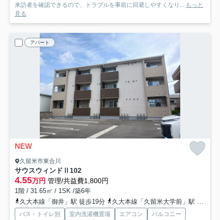
来訪者を確認できるので、トラブルを事前に回避しやすくなり...
もっと
見る
アパート
NEW
久留米市東合川
サウスウィンドⅡ
102
4.55
万円
管理/共益費1,800円
1階 / 31.65㎡ / 1SK /築6年
久大本線「御井」駅 徒歩19分
久大本線「久留米大学前」駅 徒歩24分
バス・トイレ別
室内洗濯機置場
エアコン
バルコニー