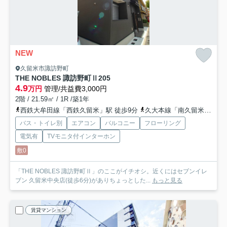
NEW
久留米市諏訪野町
THE NOBLES 諏訪野町Ⅱ
205
4.9
万円
管理/共益費3,000円
2階 / 21.59㎡ / 1R /築1年
西鉄大牟田線「西鉄久留米」駅 徒歩9分
久大本線「南久留米」駅 徒歩13分
バス・トイレ別
エアコン
バルコニー
フローリング
電気有
TVモニタ付インターホン
敷0
「THE NOBLES 諏訪野町Ⅱ」のここがイチオシ。近くにはセブンイレ
ブン 久留米中央店(徒歩6分)がありちょっとした...
もっと見る
賃貸マンション