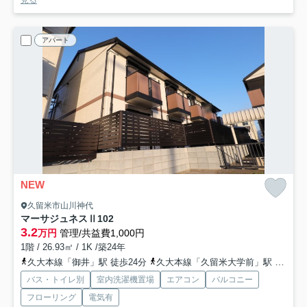
アパート
NEW
久留米市山川神代
マーサジュネスⅡ
102
3.2
万円
管理/共益費1,000円
1階 / 26.93㎡ / 1K /築24年
久大本線「御井」駅 徒歩24分
久大本線「久留米大学前」駅 徒歩32分
バス・トイレ別
室内洗濯機置場
エアコン
バルコニー
フローリング
電気有