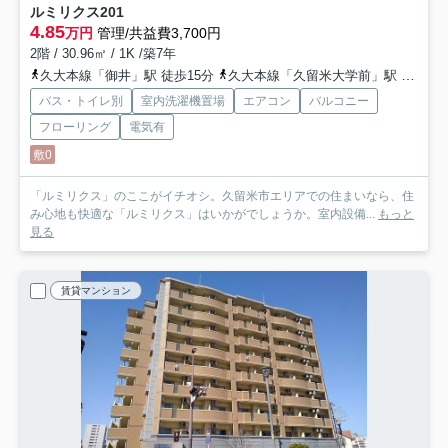
ルミリクス
201
4.85
万円
管理/共益費3,700円
2階 / 30.96㎡ / 1K /築7年
久大本線「御井」駅 徒歩15分
久大本線「久留米大学前」駅 徒歩26分
バス・トイレ別
室内洗濯機置場
エアコン
バルコニー
フローリング
電気有
敷0
「ルミリクス」のここがイチオシ。久留米市エリアでの住まいなら、住
み心地も快適な「ルミリクス」はいかがでしょうか。室内設備...
もっと
見る
賃貸マンション