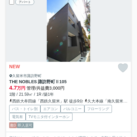
アパート
NEW
久留米市諏訪野町
THE NOBLES 諏訪野町Ⅱ
105
4.7
万円
管理/共益費3,000円
1階 / 21.59㎡ / 1R /築1年
西鉄大牟田線「西鉄久留米」駅 徒歩9分
久大本線「南久留米」駅 徒歩13分
バス・トイレ別
エアコン
バルコニー
フローリング
電気有
TVモニタ付インターホン
敷0
即入居可