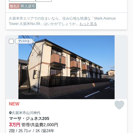
敷礼0
即入居可
久留米市エリアでの住まいなら、住み心地も快適な「Mark Avenue
Tower 久留米No.99」はいかがでしょうか...
もっと見る
アパート
NEW
久留米市山川神代
マーサ・ジュネス
205
3
万円
管理/共益費2,000円
2階 / 26.71㎡ / 1K /築24年