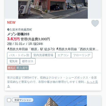
NEW
久留米市南薫西町
メゾン岩橋
203
3.6
万円
管理/共益費3,000円
2階 / 31.01㎡ / 1R /築24年
西鉄大牟田線「櫛原」駅 徒歩7分
西鉄大牟田線「西鉄久留米」駅 徒歩8分
バス・トイレ別
室内洗濯機置場
エアコン
フローリング
電気有
都市ガス
敷礼0
即入居可
蛍川公園まで365mです。収納はクロゼット・シューズボックス・全居
室収納など豊富なので、衣類や履き物の整理がしやすく便利...
もっと見
る
賃貸マンション