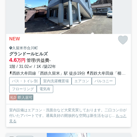
NEW
久留米市合川町
グランドールヒルズ
4.6
万円
管理/共益費-
1階 / 31.02㎡ / 1K /築22年
西鉄大牟田線「西鉄久留米」駅 徒歩19分
西鉄大牟田線「櫛原」駅 徒歩21分
バス・トイレ別
室内洗濯機置場
エアコン
バルコニー
フローリング
電気有
礼0
即入居可
室内設備はエアコン・洗面台など大変充実しております。二口コンロが
付いたアパートです。通風良好の開放的な空間は新生活をはじ...
もっと
見る