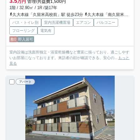
3.5
万円
管理/共益費1,500円
1階 / 32.90㎡ / 1R /築17年
久大本線「久留米高校前」駅 徒歩23分
久大本線「南久留米」駅 徒歩31分
バス・トイレ別
室内洗濯機置場
エアコン
バルコニー
フローリング
電気有
敷0
即入居可
室内設備は洗面所独立・浴室乾燥機など豊富に揃っており、過ごしやす
いお部屋になっております。来訪者の顔が確認できる、安心の...
もっと
見る
アパート