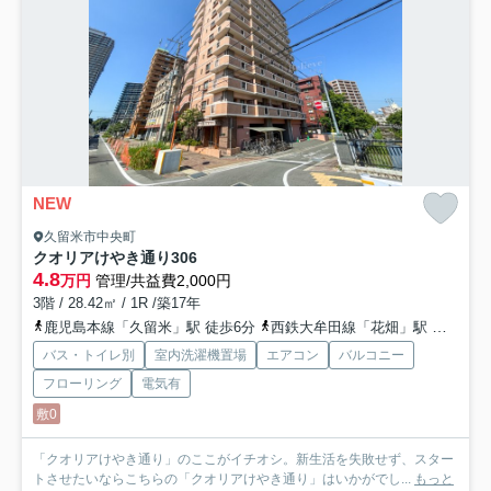
NEW
久留米市中央町
クオリアけやき通り
306
4.8
万円
管理/共益費2,000円
3階 / 28.42㎡ / 1R /築17年
鹿児島本線「久留米」駅 徒歩6分
西鉄大牟田線「花畑」駅 徒歩25分
バス・トイレ別
室内洗濯機置場
エアコン
バルコニー
フローリング
電気有
敷0
「クオリアけやき通り」のここがイチオシ。新生活を失敗せず、スター
トさせたいならこちらの「クオリアけやき通り」はいかがでし...
もっと