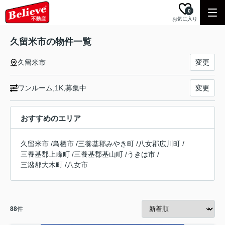
0
お気に入り
久留米市の物件一覧
久留米市
変更
ワンルーム,1K,募集中
変更
おすすめのエリア
久留米市
/
鳥栖市
/
三養基郡みやき町
/
八女郡広川町
/
三養基郡上峰町
/
三養基郡基山町
/
うきは市
/
三潴郡大木町
/
八女市
88
件