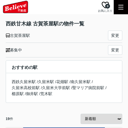
0
お気に入り
西鉄甘木線 古賀茶屋駅の物件一覧
古賀茶屋駅
変更
募集中
変更
おすすめの駅
西鉄久留米駅
/
久留米駅
/
花畑駅
/
南久留米駅
/
久留米高校前駅
/
久留米大学前駅
/
聖マリア病院前駅
/
櫛原駅
/
御井駅
/
荒木駅
19
件