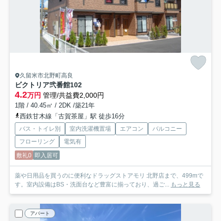
久留米市北野町高良
ビクトリア弐番館
102
4.2
万円
管理/共益費2,000円
1階 / 40.45㎡ / 2DK /築21年
西鉄甘木線「古賀茶屋」駅 徒歩16分
バス・トイレ別
室内洗濯機置場
エアコン
バルコニー
フローリング
電気有
敷礼0
即入居可
薬や日用品を買うのに便利なドラッグストアモリ 北野店まで、499mで
す。室内設備はBS・洗面台など豊富に揃っており、過ご...
もっと見る
アパート