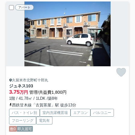
アパート
久留米市北野町十郎丸
ジュネス
103
3.75
万円
管理/共益費1,800円
1階 / 41.78㎡ / 1LDK /築8年
西鉄甘木線「古賀茶屋」駅 徒歩13分
バス・トイレ別
室内洗濯機置場
エアコン
バルコニー
フローリング
電気有
敷0
即入居可