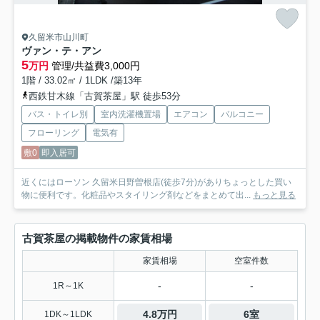
久留米市山川町
ヴァン・テ・アン
5
万円
管理/共益費3,000円
1階 / 33.02㎡ / 1LDK /築13年
西鉄甘木線「古賀茶屋」駅 徒歩53分
バス・トイレ別
室内洗濯機置場
エアコン
バルコニー
フローリング
電気有
敷0
即入居可
近くにはローソン 久留米日野曽根店(徒歩7分)がありちょっとした買い
物に便利です。化粧品やスタイリング剤などをまとめて出...
もっと見る
古賀茶屋の掲載物件の家賃相場
家賃相場
空室件数
-
-
1R～1K
4.8万円
6室
1DK～1LDK