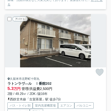
る
アパート
久留米市北野町十郎丸
ラトンラヴ―ル Ⅰ番館
202
5.3
万円
管理/共益費2,500円
2階 / 49.29㎡ / 2DK /築16年
西鉄甘木線「古賀茶屋」駅 徒歩7分
バス・トイレ別
室内洗濯機置場
エアコン
バルコニー