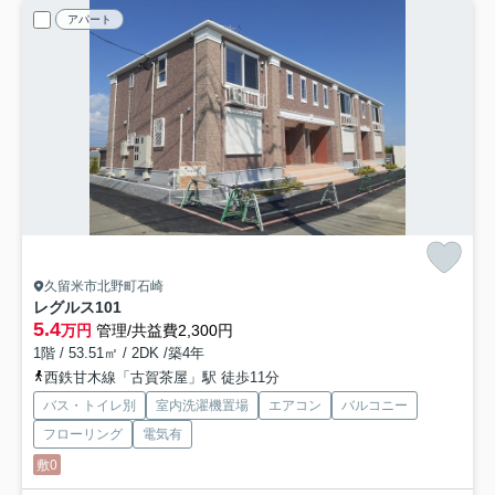
アパート
久留米市北野町石崎
レグルス
101
5.4
万円
管理/共益費2,300円
1階 / 53.51㎡ / 2DK /築4年
西鉄甘木線「古賀茶屋」駅 徒歩11分
バス・トイレ別
室内洗濯機置場
エアコン
バルコニー
フローリング
電気有
敷0