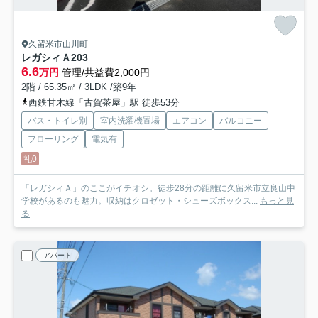
久留米市山川町
レガシィＡ
203
6.6
万円
管理/共益費2,000円
2階 / 65.35㎡ / 3LDK /築9年
西鉄甘木線「古賀茶屋」駅 徒歩53分
バス・トイレ別
室内洗濯機置場
エアコン
バルコニー
フローリング
電気有
礼0
「レガシィＡ」のここがイチオシ。徒歩28分の距離に久留米市立良山中
学校があるのも魅力。収納はクロゼット・シューズボックス...
もっと見
る
アパート