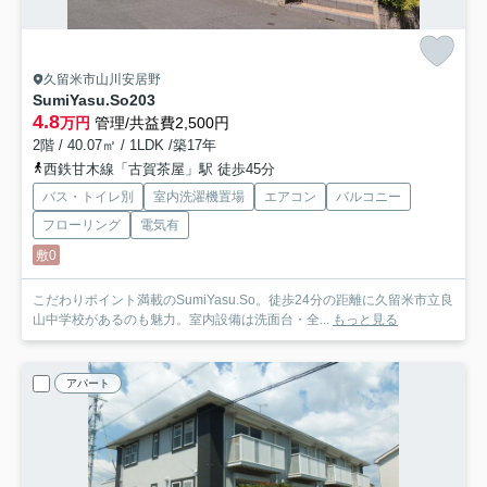
久留米市山川安居野
SumiYasu.So
203
4.8
万円
管理/共益費2,500円
2階 / 40.07㎡ / 1LDK /築17年
西鉄甘木線「古賀茶屋」駅 徒歩45分
バス・トイレ別
室内洗濯機置場
エアコン
バルコニー
フローリング
電気有
敷0
こだわりポイント満載のSumiYasu.So。徒歩24分の距離に久留米市立良
山中学校があるのも魅力。室内設備は洗面台・全...
もっと見る
アパート