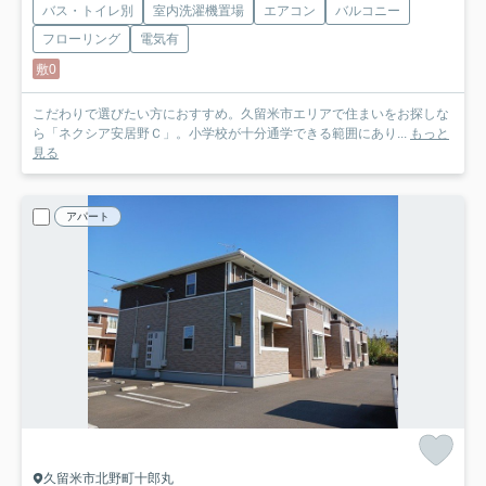
バス・トイレ別
室内洗濯機置場
エアコン
バルコニー
フローリング
電気有
敷0
こだわりで選びたい方におすすめ。久留米市エリアで住まいをお探しな
ら「ネクシア安居野Ｃ」。小学校が十分通学できる範囲にあり...
もっと
見る
アパート
久留米市北野町十郎丸