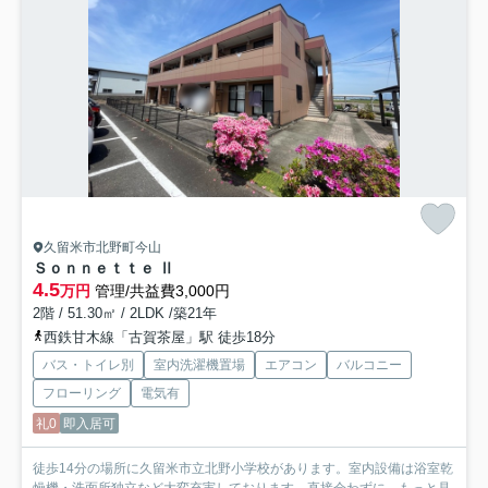
久留米市北野町今山
Ｓｏｎｎｅｔｔｅ Ⅱ
4.5
万円
管理/共益費3,000円
2階 / 51.30㎡ / 2LDK /築21年
西鉄甘木線「古賀茶屋」駅 徒歩18分
バス・トイレ別
室内洗濯機置場
エアコン
バルコニー
フローリング
電気有
礼0
即入居可
徒歩14分の場所に久留米市立北野小学校があります。室内設備は浴室乾
燥機・洗面所独立など大変充実しております。直接会わずに...
もっと見