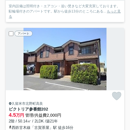
室内設備は照明付き・エアコン・追い焚きなど大変充実しております。
駐輪場付きのアパートです。駅から徒歩13分のところにある...
もっと見
る
アパート
久留米市北野町高良
ビクトリア参番館
202
4.5
万円
管理/共益費2,000円
2階 / 50.14㎡ / 2LDK /築21年
西鉄甘木線「古賀茶屋」駅 徒歩16分