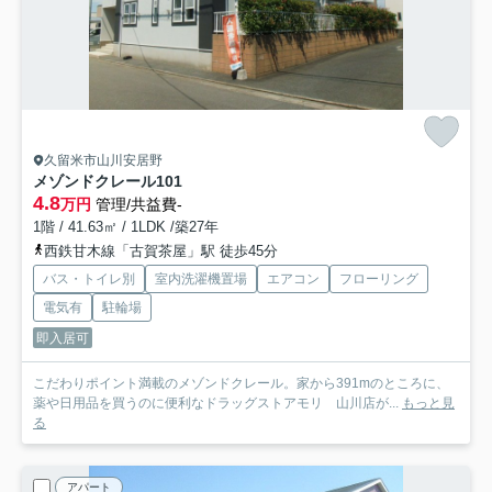
久留米市山川安居野
メゾンドクレール
101
4.8
万円
管理/共益費-
1階 / 41.63㎡ / 1LDK /築27年
西鉄甘木線「古賀茶屋」駅 徒歩45分
バス・トイレ別
室内洗濯機置場
エアコン
フローリング
電気有
駐輪場
即入居可
こだわりポイント満載のメゾンドクレール。家から391mのところに、
薬や日用品を買うのに便利なドラッグストアモリ 山川店が...
もっと見
る
アパート