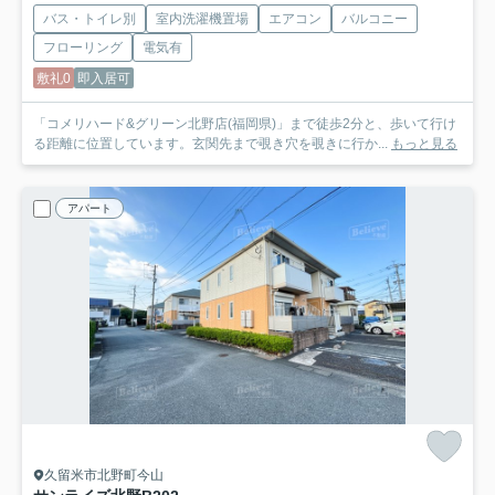
バス・トイレ別
室内洗濯機置場
エアコン
バルコニー
フローリング
電気有
敷礼0
即入居可
「コメリハード&グリーン北野店(福岡県)」まで徒歩2分と、歩いて行け
る距離に位置しています。玄関先まで覗き穴を覗きに行か...
もっと見る
アパート
久留米市北野町今山