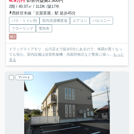
万円
管理/共益費2,500円
2階 / 40.07㎡ / 1LDK /築17年
西鉄甘木線「古賀茶屋」駅 徒歩45分
バス・トイレ別
室内洗濯機置場
エアコン
バルコニー
フローリング
電気有
敷0
ドラッグストアモリ 山川店まで徒歩5分にあるので、体調が悪くなっ
ても安心。室内設備は浴室乾燥機・洗面所独立など豊富に揃っ...
もっと
見る
アパート