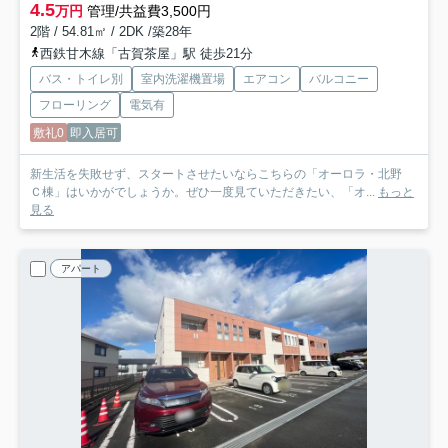
4.5
万円
管理/共益費3,500円
2階 / 54.81㎡ / 2DK /築28年
西鉄甘木線「古賀茶屋」駅 徒歩21分
バス・トイレ別
室内洗濯機置場
エアコン
バルコニー
フローリング
電気有
敷礼0
即入居可
新生活を失敗せず、スタートさせたいならこちらの「オーロラ・北野
Ｃ棟」はいかがでしょうか。ぜひ一度見ていただきたい、「オ...
もっと
見る
アパート