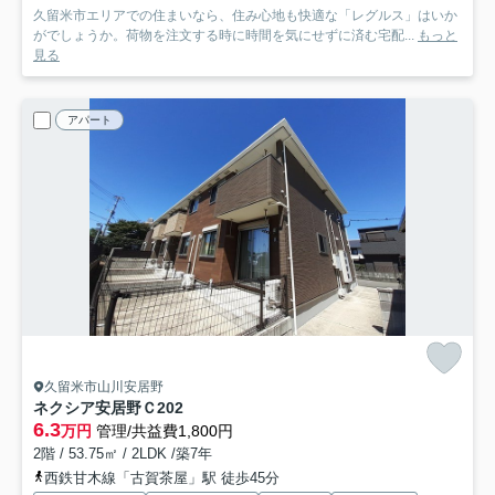
久留米市エリアでの住まいなら、住み心地も快適な「レグルス」はいか
がでしょうか。荷物を注文する時に時間を気にせずに済む宅配...
もっと
見る
アパート
久留米市山川安居野
ネクシア安居野Ｃ
202
6.3
万円
管理/共益費1,800円
2階 / 53.75㎡ / 2LDK /築7年
西鉄甘木線「古賀茶屋」駅 徒歩45分