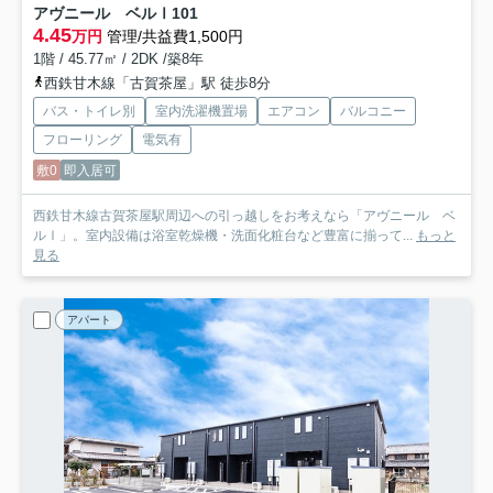
アヴニール ベルⅠ
101
4.45
万円
管理/共益費1,500円
1階 / 45.77㎡ / 2DK /築8年
西鉄甘木線「古賀茶屋」駅 徒歩8分
バス・トイレ別
室内洗濯機置場
エアコン
バルコニー
フローリング
電気有
敷0
即入居可
西鉄甘木線古賀茶屋駅周辺への引っ越しをお考えなら「アヴニール ベ
ルⅠ」。室内設備は浴室乾燥機・洗面化粧台など豊富に揃って...
もっと
見る
アパート