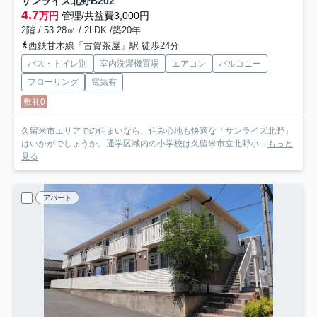
サンライズ北野
B202
4.7
万円
管理/共益費3,000円
2階 / 53.28㎡ / 2LDK /築20年
西鉄甘木線「古賀茶屋」駅 徒歩24分
バス・トイレ別
室内洗濯機置場
エアコン
バルコニー
フローリング
電気有
敷礼0
久留米市エリアでの住まいなら、住み心地も快適な「サンライズ北野」
はいかがでしょうか。通学区域内の小学校は久留米市立北野小...
もっと
見る
アパート