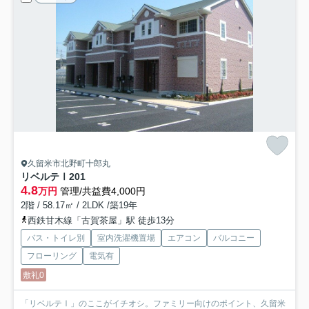
久留米市北野町十郎丸
リベルテⅠ
201
4.8
万円
管理/共益費4,000円
2階 / 58.17㎡ / 2LDK /築19年
西鉄甘木線「古賀茶屋」駅 徒歩13分
バス・トイレ別
室内洗濯機置場
エアコン
バルコニー
フローリング
電気有
敷礼0
「リベルテⅠ」のここがイチオシ。ファミリー向けのポイント、久留米