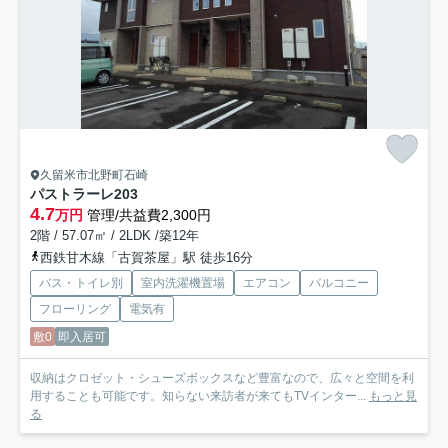
久留米市北野町石崎
パストラーレ
203
4.7
万円
管理/共益費2,300円
2階 / 57.07㎡ / 2LDK /築12年
西鉄甘木線「古賀茶屋」駅 徒歩16分
バス・トイレ別
室内洗濯機置場
エアコン
バルコニー
フローリング
電気有
敷0
即入居可
収納はクロゼット・シューズボックスなど豊富なので、広々と空間を利
用することも可能です。知らない来訪者が来てもTVインター...
もっと見
る