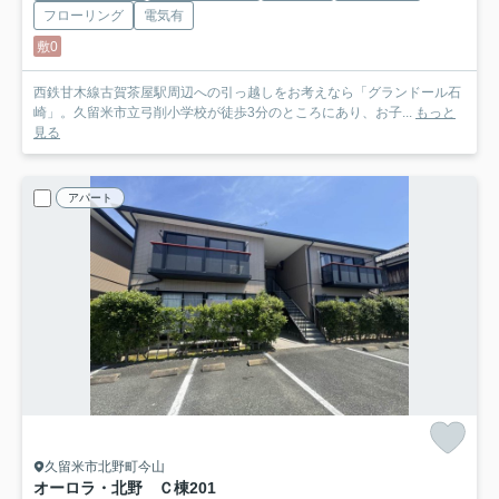
フローリング
電気有
敷0
西鉄甘木線古賀茶屋駅周辺への引っ越しをお考えなら「グランドール石
崎」。久留米市立弓削小学校が徒歩3分のところにあり、お子...
もっと
見る
アパート
久留米市北野町今山
オーロラ・北野 Ｃ棟
201