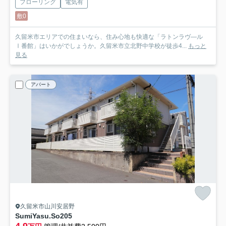
フローリング
電気有
敷0
久留米市エリアでの住まいなら、住み心地も快適な「ラトンラヴ―ル
Ⅰ番館」はいかがでしょうか。久留米市立北野中学校が徒歩4...
もっと
見る
アパート
久留米市山川安居野
SumiYasu.So
205
4.9