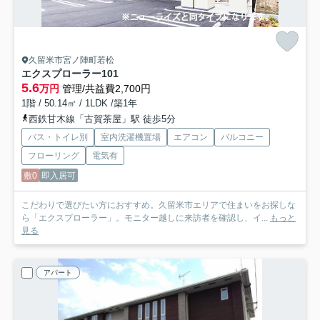
久留米市宮ノ陣町若松
エクスプローラー
101
5.6
万円
管理/共益費2,700円
1階 / 50.14㎡ / 1LDK /築1年
西鉄甘木線「古賀茶屋」駅 徒歩5分
バス・トイレ別
室内洗濯機置場
エアコン
バルコニー
フローリング
電気有
敷0
即入居可
こだわりで選びたい方におすすめ。久留米市エリアで住まいをお探しな
ら「エクスプローラー」。モニター越しに来訪者を確認し、イ...
もっと
見る
アパート