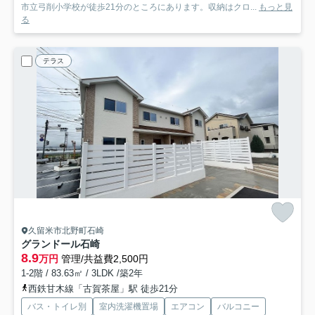
市立弓削小学校が徒歩21分のところにあります。収納はクロ...
もっと見
る
テラス
久留米市北野町石崎
グランドール石崎
8.9
万円
管理/共益費2,500円
1-2階 / 83.63㎡ / 3LDK /築2年
西鉄甘木線「古賀茶屋」駅 徒歩21分
バス・トイレ別
室内洗濯機置場
エアコン
バルコニー