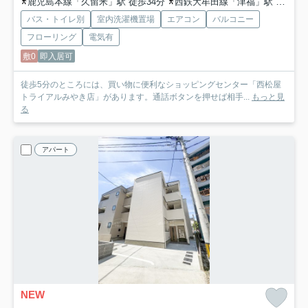
鹿児島本線「久留米」駅 徒歩34分
西鉄大牟田線「津福」駅 徒歩48分
バス・トイレ別
室内洗濯機置場
エアコン
バルコニー
フローリング
電気有
敷0
即入居可
徒歩5分のところには、買い物に便利なショッピングセンター「西松屋
トライアルみやき店」があります。通話ボタンを押せば相手...
もっと見
る
アパート
NEW