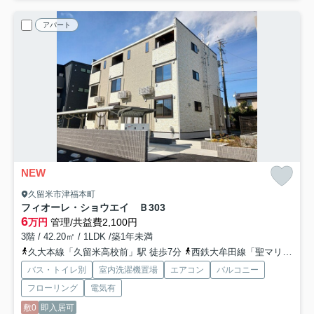
アパート
NEW
久留米市津福本町
フィオーレ・ショウエイ Ｂ
303
6
万円
管理/共益費2,100円
3階 / 42.20㎡ / 1LDK /築1年未満
久大本線「久留米高校前」駅 徒歩7分
西鉄大牟田線「聖マリア病院前」駅 徒歩8分
バス・トイレ別
室内洗濯機置場
エアコン
バルコニー
フローリング
電気有
敷0
即入居可