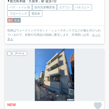
鹿児島本線「久留米」駅 徒歩7分
バス・トイレ別
室内洗濯機置場
エアコン
バルコニー
フローリング
電気有
敷0
新築
収納はウォークインクロゼット・シューズボックスなどが備え付けられ
ているので、衣類や日用品の収納に重宝します。共用部には宅...
もっと
見る
アパート
NEW