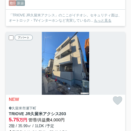
敷0
新築
「TRIOVE JR久留米アクシス」のここがイチオシ。セキュリティ面は、
オートロック・TVインターホンなど充実しているの...
もっと見る
アパート
NEW
久留米市瀬下町
TRIOVE JR久留米アクシス
203
5.75
万円
管理/共益費4,000円
2階 / 35.99㎡ / 1LDK /予定