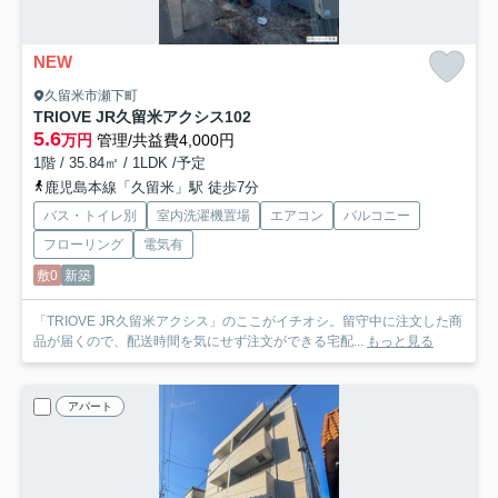
NEW
久留米市瀬下町
TRIOVE JR久留米アクシス
102
5.6
万円
管理/共益費4,000円
1階 / 35.84㎡ / 1LDK /予定
鹿児島本線「久留米」駅 徒歩7分
バス・トイレ別
室内洗濯機置場
エアコン
バルコニー
フローリング
電気有
敷0
新築
「TRIOVE JR久留米アクシス」のここがイチオシ。留守中に注文した商
品が届くので、配送時間を気にせず注文ができる宅配...
もっと見る
アパート