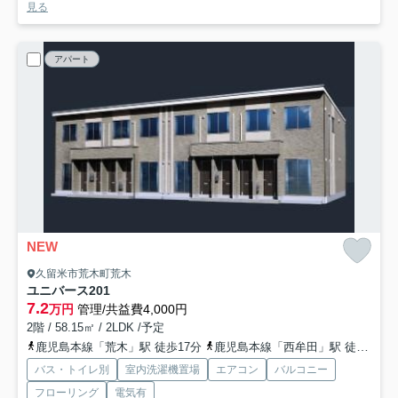
見る
アパート
NEW
久留米市荒木町荒木
ユニバース
201
7.2
万円
管理/共益費4,000円
2階 / 58.15㎡ / 2LDK /予定
鹿児島本線「荒木」駅 徒歩17分
鹿児島本線「西牟田」駅 徒歩33分
バス・トイレ別
室内洗濯機置場
エアコン
バルコニー
フローリング
電気有