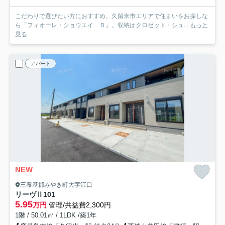
こだわりで選びたい方におすすめ。久留米市エリアで住まいをお探しな
ら「フィオーレ・ショウエイ Ｂ」。収納はクロゼット・シュ...
もっと
見る
アパート
NEW
三養基郡みやき町大字江口
リーヴⅡ
101
5.95
万円
管理/共益費2,300円
1階 / 50.01㎡ / 1LDK /築1年