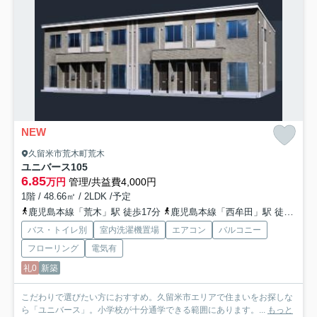
NEW
久留米市荒木町荒木
ユニバース
105
6.85
万円
管理/共益費4,000円
1階 / 48.66㎡ / 2LDK /予定
鹿児島本線「荒木」駅 徒歩17分
鹿児島本線「西牟田」駅 徒歩33分
バス・トイレ別
室内洗濯機置場
エアコン
バルコニー
フローリング
電気有
礼0
新築
こだわりで選びたい方におすすめ。久留米市エリアで住まいをお探しな
ら「ユニバース」。小学校が十分通学できる範囲にあります。...
もっと