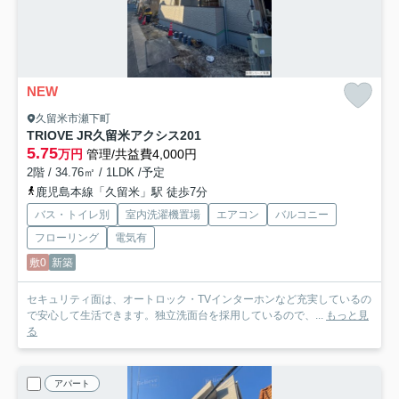
NEW
久留米市瀬下町
TRIOVE JR久留米アクシス
201
5.75
万円
管理/共益費4,000円
2階 / 34.76㎡ / 1LDK /予定
鹿児島本線「久留米」駅 徒歩7分
バス・トイレ別
室内洗濯機置場
エアコン
バルコニー
フローリング
電気有
敷0
新築
セキュリティ面は、オートロック・TVインターホンなど充実しているの
で安心して生活できます。独立洗面台を採用しているので、...
もっと見
る
アパート