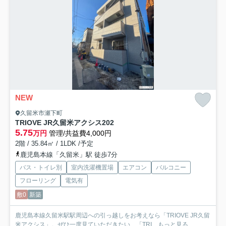
NEW
久留米市瀬下町
TRIOVE JR久留米アクシス
202
5.75
万円
管理/共益費4,000円
2階 / 35.84㎡ / 1LDK /予定
鹿児島本線「久留米」駅 徒歩7分
バス・トイレ別
室内洗濯機置場
エアコン
バルコニー
フローリング
電気有
敷0
新築
鹿児島本線久留米駅駅周辺への引っ越しをお考えなら「TRIOVE JR久留
米アクシス」。ぜひ一度見ていただきたい、「TRI...
もっと見る