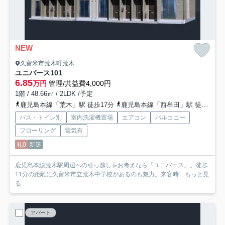
NEW
久留米市荒木町荒木
ユニバース
101
6.85
万円
管理/共益費4,000円
1階 / 48.66㎡ / 2LDK /予定
鹿児島本線「荒木」駅 徒歩17分
鹿児島本線「西牟田」駅 徒歩33分
バス・トイレ別
室内洗濯機置場
エアコン
バルコニー
フローリング
電気有
礼0
新築
鹿児島本線荒木駅周辺への引っ越しをお考えなら「ユニバース」。徒歩
11分の距離に久留米市立荒木中学校があるのも魅力。来客時...
もっと見
る
アパート