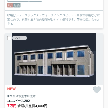
礼0
新築
収納はシューズボックス・ウォークインクロゼット・全居室収納など豊
富なので、衣類や履き物の整理がしやすく便利です。荷物の受...
もっと
見る
アパート
NEW
久留米市荒木町荒木
ユニバース
202
7
万円
管理/共益費4,000円