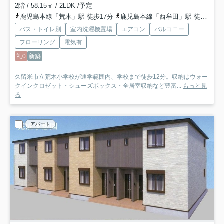
2階 / 58.15㎡ / 2LDK /予定
鹿児島本線「荒木」駅 徒歩17分
鹿児島本線「西牟田」駅 徒歩33分
バス・トイレ別
室内洗濯機置場
エアコン
バルコニー
フローリング
電気有
礼0
新築
久留米市立荒木小学校が通学範囲内、学校まで徒歩12分。収納はウォー
クインクロゼット・シューズボックス・全居室収納など豊富...
もっと見
る
アパート