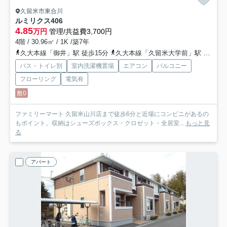
久留米市東合川
ルミリクス
406
4.85
万円
管理/共益費3,700円
4階 / 30.96㎡ / 1K /築7年
久大本線「御井」駅 徒歩15分
久大本線「久留米大学前」駅 徒歩26分
バス・トイレ別
室内洗濯機置場
エアコン
バルコニー
フローリング
電気有
敷0
ファミリーマート 久留米山川店まで徒歩6分と近場にコンビニがあるの
もポイント。収納はシューズボックス・クロゼット・全居室...
もっと見
る
アパート