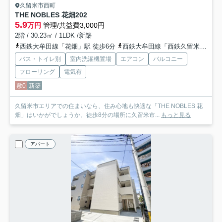
久留米市西町
THE NOBLES 花畑
202
5.9
万円
管理/共益費3,000円
2階 / 30.23㎡ / 1LDK /新築
西鉄大牟田線「花畑」駅 徒歩6分
西鉄大牟田線「西鉄久留米」駅 徒歩10分
バス・トイレ別
室内洗濯機置場
エアコン
バルコニー
フローリング
電気有
敷0
新築
久留米市エリアでの住まいなら、住み心地も快適な「THE NOBLES 花
畑」はいかがでしょうか。徒歩8分の場所に久留米市...
もっと見る
アパート