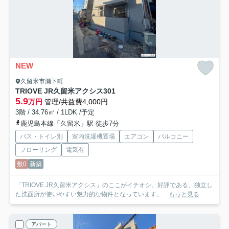
NEW
久留米市瀬下町
TRIOVE JR久留米アクシス
301
5.9
万円
管理/共益費4,000円
3階 / 34.76㎡ / 1LDK /予定
鹿児島本線「久留米」駅 徒歩7分
バス・トイレ別
室内洗濯機置場
エアコン
バルコニー
フローリング
電気有
敷0
新築
「TRIOVE JR久留米アクシス」のここがイチオシ。好評である、独立し
た洗面所が使いやすい魅力的な物件となっています。...
もっと見る
アパート