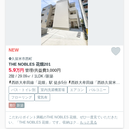
NEW
久留米市西町
THE NOBLES 花畑
201
5.9
万円
管理/共益費3,000円
2階 / 29.09㎡ / 1LDK /新築
西鉄大牟田線「花畑」駅 徒歩5分
西鉄大牟田線「西鉄久留米」駅 徒歩10分
バス・トイレ別
室内洗濯機置場
エアコン
バルコニー
フローリング
電気有
敷0
新築
こだわりポイント満載のTHE NOBLES 花畑。ぜひ一度見ていただきた
い、「THE NOBLES 花畑」です。収納はク...
もっと見る