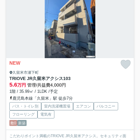
NEW
久留米市瀬下町
TRIOVE JR久留米アクシス
103
5.6
万円
管理/共益費4,000円
1階 / 35.99㎡ / 1LDK /予定
鹿児島本線「久留米」駅 徒歩7分
バス・トイレ別
室内洗濯機置場
エアコン
バルコニー
フローリング
電気有
敷0
新築
こだわりポイント満載のTRIOVE JR久留米アクシス。セキュリティ面