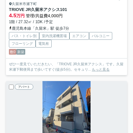
久留米市瀬下町
TRIOVE JR久留米アクシス
101
4.5
万円
管理/共益費4,000円
1階 / 27.32㎡ / 1DK /予定
鹿児島本線「久留米」駅 徒歩7分
バス・トイレ別
室内洗濯機置場
エアコン
バルコニー
フローリング
電気有
敷0
新築
ぜひ一度見ていただきたい、「TRIOVE JR久留米アクシス」です。久留
米瀬下郵便局まで歩いてすぐ(徒歩5分)。セキュリ...
もっと見る
アパート