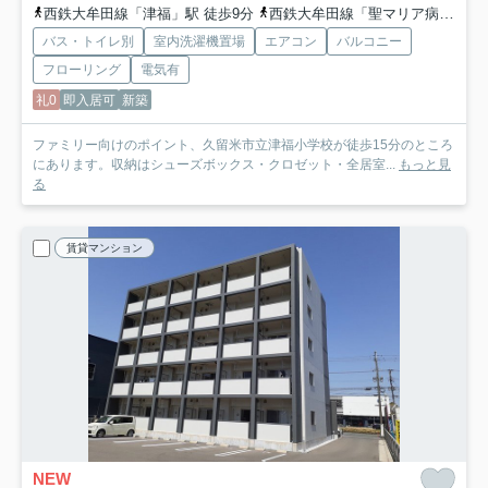
西鉄大牟田線「津福」駅 徒歩9分
西鉄大牟田線「聖マリア病院前」駅 徒歩16分
バス・トイレ別
室内洗濯機置場
エアコン
バルコニー
フローリング
電気有
礼0
即入居可
新築
ファミリー向けのポイント、久留米市立津福小学校が徒歩15分のところ
にあります。収納はシューズボックス・クロゼット・全居室...
もっと見
る
賃貸マンション
NEW