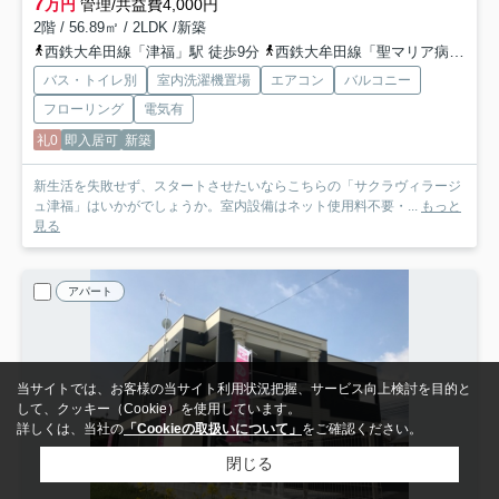
7
万円
管理/共益費4,000円
2階 / 56.89㎡ / 2LDK /新築
西鉄大牟田線「津福」駅 徒歩9分
西鉄大牟田線「聖マリア病院前」駅 徒歩16分
バス・トイレ別
室内洗濯機置場
エアコン
バルコニー
フローリング
電気有
礼0
即入居可
新築
新生活を失敗せず、スタートさせたいならこちらの「サクラヴィラージ
ュ津福」はいかがでしょうか。室内設備はネット使用料不要・...
もっと
見る
アパート
当サイトでは、お客様の当サイト利用状況把握、サービス向上検討を目的と
して、クッキー（Cookie）を使用しています。
詳しくは、当社の
「Cookieの取扱いについて」
をご確認ください。
閉じる