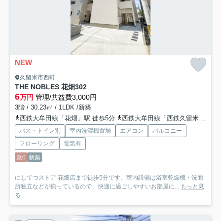
NEW
久留米市西町
THE NOBLES 花畑
302
6
万円
管理/共益費3,000円
3階 / 30.23㎡ / 1LDK /新築
西鉄大牟田線「花畑」駅 徒歩5分
西鉄大牟田線「西鉄久留米」駅 徒歩10分
バス・トイレ別
室内洗濯機置場
エアコン
バルコニー
フローリング
電気有
敷0
新築
にしてつストア 花畑店まで徒歩5分です。室内設備は浴室乾燥機・洗面
所独立などが揃っているので、快適に過ごしやすいお部屋に...
もっと見
る