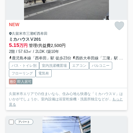
NEW
久留米市三潴町西牟田
ミカハウスⅤ
201
5.15
万円
管理/共益費2,500円
2階 / 57.63㎡ / 2LDK /築10年
鹿児島本線「西牟田」駅 徒歩23分
西鉄大牟田線「三潴」駅 徒歩32分
バス・トイレ別
室内洗濯機置場
エアコン
バルコニー
フローリング
電気有
敷0
即入居可
久留米市エリアでの住まいなら、住み心地も快適な「ミカハウスⅤ」は
いかがでしょうか。室内設備は浴室乾燥機・洗面所独立などが...
もっと
見る
アパート