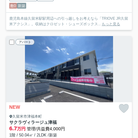
敷0
新築
鹿児島本線久留米駅駅周辺への引っ越しをお考えなら「TRIOVE JR久留
米アクシス」。収納はクロゼット・シューズボックス...
もっと見る
アパート
NEW
久留米市津福本町
サクラヴィラージュ津福
6.7
万円
管理/共益費4,000円
1階 / 50.04㎡ / 2LDK /新築