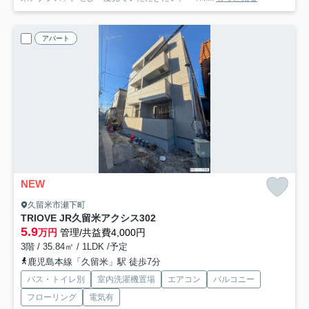
アパート
NEW
久留米市瀬下町
TRIOVE JR久留米アクシス
302
5.9
万円
管理/共益費4,000円
3階 / 35.84㎡ / 1LDK /予定
鹿児島本線「久留米」駅 徒歩7分
バス・トイレ別
室内洗濯機置場
エアコン
バルコニー
フローリング
電気有