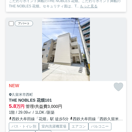
こだわりポイント満載のTHE NOBLES 花畑。こだわりポイント満載の
THE NOBLES 花畑。セキュリティ面は、T...
もっと見る
アパート
NEW
久留米市西町
THE NOBLES 花畑
101
5.8
万円
管理/共益費3,000円
1階 / 29.09㎡ / 1LDK /新築
西鉄大牟田線「花畑」駅 徒歩5分
西鉄大牟田線「西鉄久留米」駅 徒歩10分
バス・トイレ別
室内洗濯機置場
エアコン
バルコニー