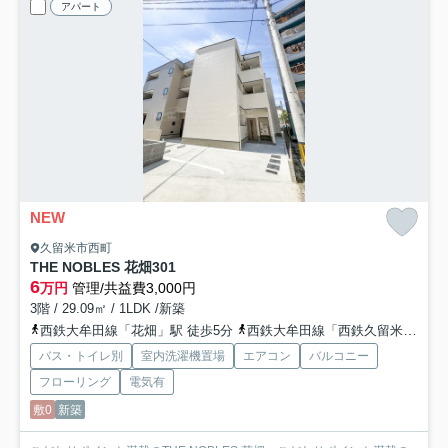
アパート
NEW
久留米市西町
THE NOBLES 花畑
301
6
万円
管理/共益費3,000円
3階 / 29.09㎡ / 1LDK /新築
西鉄大牟田線「花畑」駅 徒歩5分
西鉄大牟田線「西鉄久留米」駅 徒歩10分
バス・トイレ別
室内洗濯機置場
エアコン
バルコニー
フローリング
電気有
敷0
新築