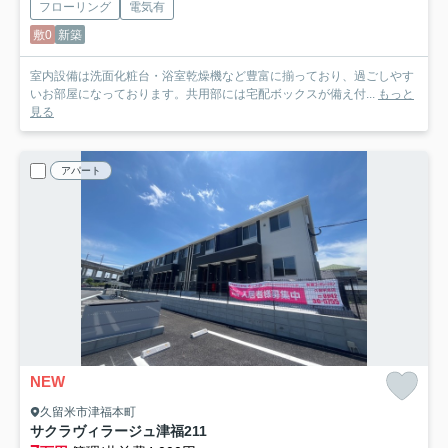
フローリング
電気有
敷0
新築
室内設備は洗面化粧台・浴室乾燥機など豊富に揃っており、過ごしやす
いお部屋になっております。共用部には宅配ボックスが備え付...
もっと
見る
アパート
NEW
久留米市津福本町
サクラヴィラージュ津福
211