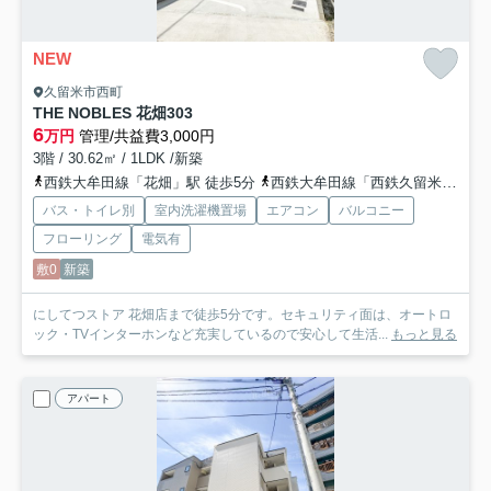
NEW
久留米市西町
THE NOBLES 花畑
303
6
万円
管理/共益費3,000円
3階 / 30.62㎡ / 1LDK /新築
西鉄大牟田線「花畑」駅 徒歩5分
西鉄大牟田線「西鉄久留米」駅 徒歩10分
バス・トイレ別
室内洗濯機置場
エアコン
バルコニー
フローリング
電気有
敷0
新築
にしてつストア 花畑店まで徒歩5分です。セキュリティ面は、オートロ
ック・TVインターホンなど充実しているので安心して生活...
もっと見る
アパート