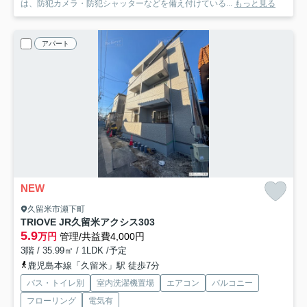
は、防犯カメラ・防犯シャッターなどを備え付けている...
もっと見る
アパート
NEW
久留米市瀬下町
TRIOVE JR久留米アクシス
303
5.9
万円
管理/共益費4,000円
3階 / 35.99㎡ / 1LDK /予定
鹿児島本線「久留米」駅 徒歩7分
バス・トイレ別
室内洗濯機置場
エアコン
バルコニー
フローリング
電気有