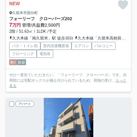
NEW
久留米市国分町
フォーリーフ クローバーズ
202
7
万円
管理/共益費2,500円
2階 / 51.63㎡ / 1LDK /予定
久大本線「南久留米」駅 徒歩16分
久大本線「久留米高校前」駅 徒歩17分
バス・トイレ別
室内洗濯機置場
エアコン
バルコニー
フローリング
電気有
敷0
新築
ぜひ一度見ていただきたい、「フォーリーフ クローバーズ」です。共
用部には宅配ボックスが備え付けられているため、荷物の受け...
もっと
見る
アパート