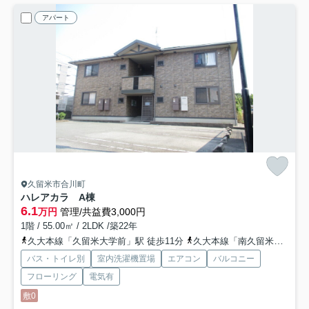
アパート
久留米市合川町
ハレアカラ A棟
6.1
万円
管理/共益費3,000円
1階 / 55.00㎡ / 2LDK /築22年
久大本線「久留米大学前」駅 徒歩11分
久大本線「南久留米」駅 徒歩24分
バス・トイレ別
室内洗濯機置場
エアコン
バルコニー
フローリング
電気有
敷0