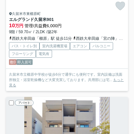
久留米市東櫛原町
エルグランド久留米
901
10
万円
管理/共益費6,000円
9階 / 59.70㎡ / 2LDK /築2年
西鉄大牟田線「櫛原」駅 徒歩11分
西鉄大牟田線「宮の陣」駅 徒歩21分
バス・トイレ別
室内洗濯機置場
エアコン
バルコニー
フローリング
電気有
敷0
即入居可
久留米市立櫛原中学校が徒歩6分で通学にも便利です。室内設備は洗面
所独立・浴室乾燥機など大変充実しております。共用部には宅...
もっと
見る
アパート