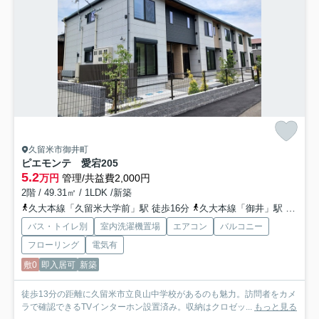
久留米市御井町
ピエモンテ 愛宕
205
5.2
万円
管理/共益費2,000円
2階 / 49.31㎡ / 1LDK /新築
久大本線「久留米大学前」駅 徒歩16分
久大本線「御井」駅 徒歩23分
バス・トイレ別
室内洗濯機置場
エアコン
バルコニー
フローリング
電気有
敷0
即入居可
新築
徒歩13分の距離に久留米市立良山中学校があるのも魅力。訪問者をカメ
ラで確認できるTVインターホン設置済み。収納はクロゼッ...
もっと見る