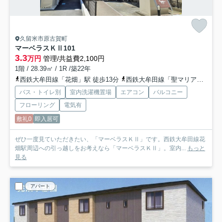
久留米市原古賀町
マーベラスＫⅡ
101
3.3
万円
管理/共益費2,100円
1階 / 28.39㎡ / 1R /築22年
西鉄大牟田線「花畑」駅 徒歩13分
西鉄大牟田線「聖マリア病院前」駅 徒歩15分
バス・トイレ別
室内洗濯機置場
エアコン
バルコニー
フローリング
電気有
敷礼0
即入居可
ぜひ一度見ていただきたい、「マーベラスＫⅡ」です。西鉄大牟田線花
畑駅周辺への引っ越しをお考えなら「マーベラスＫⅡ」。室内...
もっと
見る
アパート