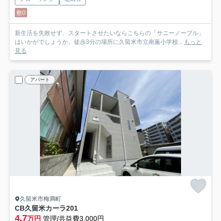
敷0
新生活を失敗せず、スタートさせたいならこちらの「サニーノーブル」
はいかがでしょうか。徒歩3分の場所に久留米市立南薫小学校...
もっと
見る
アパート
久留米市梅満町
CB久留米カーラ
201
4.7
万円
管理/共益費3,000円