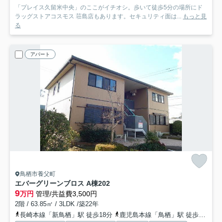
「プレイス久留米中央」のここがイチオシ。歩いて徒歩5分の場所にド
ラッグストアコスモス 荘島店もあります。セキュリティ面は...
もっと見
る
アパート
鳥栖市養父町
エバーグリーンブロス A棟
202
9
万円
管理/共益費3,500円
2階 / 63.85㎡ / 3LDK /築22年
長崎本線「新鳥栖」駅 徒歩18分
鹿児島本線「鳥栖」駅 徒歩32分