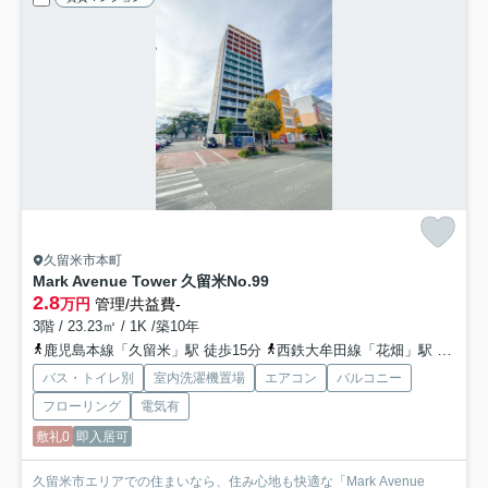
久留米市本町
Mark Avenue Tower 久留米No.99
2.8
万円
管理/共益費-
3階 / 23.23㎡ / 1K /築10年
鹿児島本線「久留米」駅 徒歩15分
西鉄大牟田線「花畑」駅 徒歩18分
バス・トイレ別
室内洗濯機置場
エアコン
バルコニー
フローリング
電気有
敷礼0
即入居可
久留米市エリアでの住まいなら、住み心地も快適な「Mark Avenue