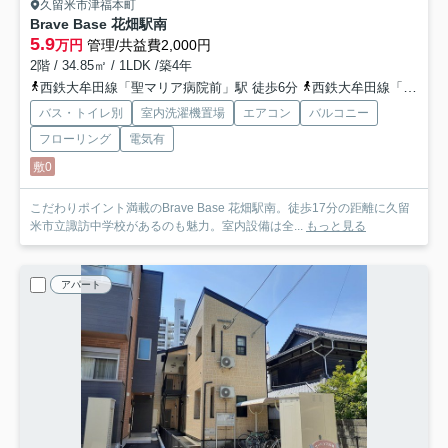
久留米市津福本町
Brave Base 花畑駅南
5.9
万円
管理/共益費2,000円
2階 / 34.85㎡ / 1LDK /築4年
西鉄大牟田線「聖マリア病院前」駅 徒歩6分
西鉄大牟田線「花畑」駅 徒歩10分
バス・トイレ別
室内洗濯機置場
エアコン
バルコニー
フローリング
電気有
敷0
こだわりポイント満載のBrave Base 花畑駅南。徒歩17分の距離に久留
米市立諏訪中学校があるのも魅力。室内設備は全...
もっと見る
アパート