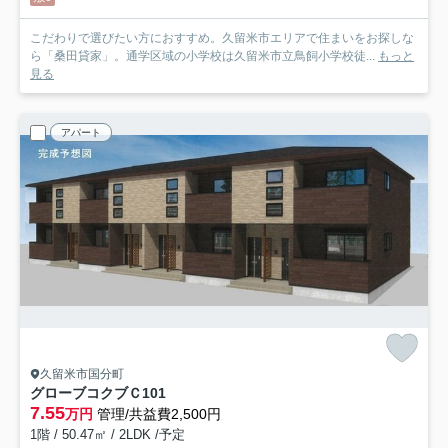
こだわりで選びたい方におすすめ。久留米市エリアで住まいをお探しな
ら「桑田貸家」。通学区域の小学校は久留米市立鳥飼小学校徒...
もっと
見る
アパート
久留米市国分町
グローブコクブＣ
101
7.55
万円
管理/共益費2,500円
1階 / 50.47㎡ / 2LDK /予定