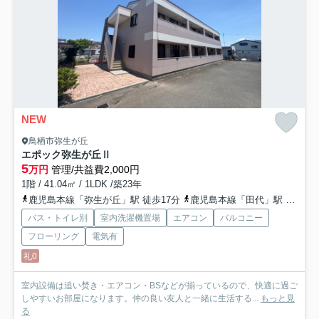
NEW
鳥栖市弥生が丘
エポック弥生が丘Ⅱ
5
万円
管理/共益費2,000円
1階 / 41.04㎡ / 1LDK /築23年
鹿児島本線「弥生が丘」駅 徒歩17分
鹿児島本線「田代」駅 徒歩34分
バス・トイレ別
室内洗濯機置場
エアコン
バルコニー
フローリング
電気有
礼0
室内設備は追い焚き・エアコン・BSなどが揃っているので、快適に過ご
しやすいお部屋になります。仲の良い友人と一緒に生活する...
もっと見
る