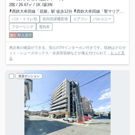
2階 / 26.67㎡ / 1K /築3年
西鉄大牟田線「花畑」駅 徒歩12分
西鉄大牟田線「聖マリア病院前」駅 徒歩13分
バス・トイレ別
室内洗濯機置場
エアコン
バルコニー
フローリング
電気有
敷0
即入居可
来訪者の確認ができる、安心のTVインターホン付きです。収納はクロゼ
ット・シューズボックス・全居室収納などが備え付けられて...
もっと見
る
賃貸マンション