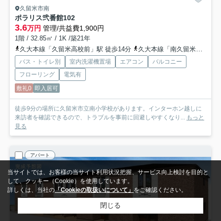
久留米市南
ポラリス弐番館
102
3.6
万円
管理/共益費1,900円
1階 / 32.85㎡ / 1K /築21年
久大本線「久留米高校前」駅 徒歩14分
久大本線「南久留米」駅 徒歩25分
バス・トイレ別
室内洗濯機置場
エアコン
バルコニー
フローリング
電気有
敷礼0
即入居可
徒歩9分の場所に久留米市立南小学校があります。インターホン越しに
来訪者を確認できるので、トラブルを事前に回避しやすくなり...
もっと
見る
アパート
当サイトでは、お客様の当サイト利用状況把握、サービス向上検討を目的と
して、クッキー（Cookie）を使用しています。
詳しくは、当社の
「Cookieの取扱いについて」
をご確認ください。
閉じる