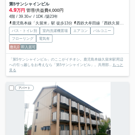
第5サンシャインビル
4.9
万円
管理/共益費4,000円
4階 / 39.30㎡ / 1DK /築23年
鹿児島本線「久留米」駅 徒歩13分
西鉄大牟田線「西鉄久留米」駅 徒歩19分
バス・トイレ別
室内洗濯機置場
エアコン
バルコニー
フローリング
電気有
敷礼0
即入居可
「第5サンシャインビル」のここがイチオシ。鹿児島本線久留米駅周辺
への引っ越しをお考えなら「第5サンシャインビル」。共用部...
もっと
見る
アパート