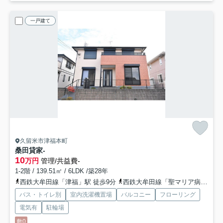
一戸建て
久留米市津福本町
桑田貸家
-
10
万円
管理/共益費-
1-2階 / 139.51㎡ / 6LDK /築28年
西鉄大牟田線「津福」駅 徒歩9分
西鉄大牟田線「聖マリア病院前」駅 徒歩16分
バス・トイレ別
室内洗濯機置場
バルコニー
フローリング
電気有
駐輪場
敷0