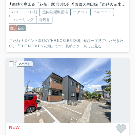
西鉄大牟田線「花畑」駅 徒歩5分
西鉄大牟田線「西鉄久留米」駅 徒歩10分
バス・トイレ別
室内洗濯機置場
エアコン
バルコニー
フローリング
電気有
敷0
新築
こだわりポイント満載のTHE NOBLES 花畑。ぜひ一度見ていただきた
い、「THE NOBLES 花畑」です。収納はク...
もっと見る
アパート
NEW