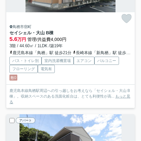
鳥栖市宿町
セイシェル・大山 B棟
5.6
万円
管理/共益費4,000円
3階 / 44.60㎡ / 1LDK /築19年
鹿児島本線「鳥栖」駅 徒歩21分
長崎本線「新鳥栖」駅 徒歩26分
バス・トイレ別
室内洗濯機置場
エアコン
バルコニー
フローリング
電気有
敷0
鹿児島本線鳥栖駅周辺への引っ越しをお考えなら「セイシェル・大山 B
棟」。収納スペースのある洗面化粧台は、とても利便性が高...
もっと見
る
アパート