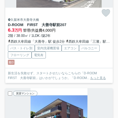
久留米市大善寺大橋
D-ROOM FIRST 大善寺駅前
207
6.3
万円
管理/共益費4,000円
2階 / 38.00㎡ / 1LDK /築2年
西鉄大牟田線「大善寺」駅 徒歩2分
西鉄大牟田線「三潴」駅 徒歩26分
バス・トイレ別
室内洗濯機置場
エアコン
バルコニー
フローリング
電気有
敷0
新生活を失敗せず、スタートさせたいならこちらの「D-ROOM
FIRST 大善寺駅前」はいかがでしょうか。「D-ROOM...
もっと見る
賃貸マンション