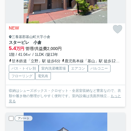
NEW
三養基郡基山町大字小倉
スタービレ 小倉
5.4
万円
管理/共益費2,000円
1階 / 41.04㎡ / 1LDK /築13年
甘木鉄道「立野」駅 徒歩6分
鹿児島本線「基山」駅 徒歩12分
鹿児
バス・トイレ別
室内洗濯機置場
エアコン
バルコニー
フローリング
電気有
収納はシューズボックス・クロゼット・全居室収納など豊富なので、衣
類や履き物の整理がしやすく便利です。室内設備は洗面所独立...
もっと
見る
アパート