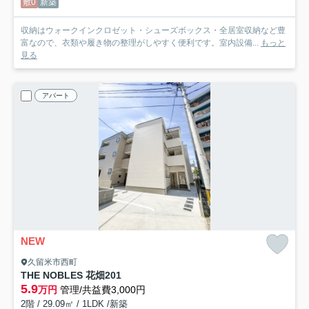
敷0
新築
収納はウォークインクロゼット・シューズボックス・全居室収納など豊
富なので、衣類や履き物の整理がしやすく便利です。室内設備...
もっと
見る
アパート
NEW
久留米市西町
THE NOBLES 花畑
201
5.9
万円
管理/共益費3,000円
2階 / 29.09㎡ / 1LDK /新築