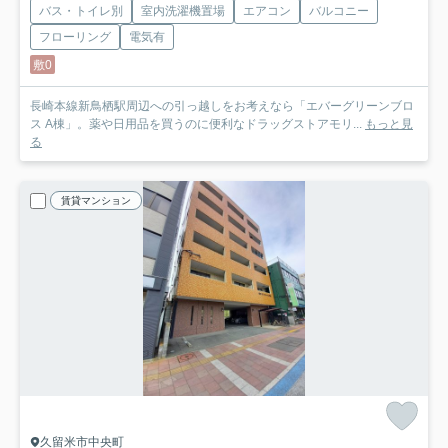
バス・トイレ別
室内洗濯機置場
エアコン
バルコニー
フローリング
電気有
敷0
長崎本線新鳥栖駅周辺への引っ越しをお考えなら「エバーグリーンブロ
ス A棟」。薬や日用品を買うのに便利なドラッグストアモリ...
もっと見
る
賃貸マンション
久留米市中央町