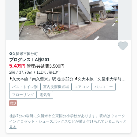
久留米市国分町
プログレスⅠA棟
201
5.4
万円
管理/共益費3,500円
2階 / 37.78㎡ / 1LDK /築10年
久大本線「南久留米」駅 徒歩22分
久大本線「久留米大学前」駅 徒歩24分
バス・トイレ別
室内洗濯機置場
エアコン
バルコニー
フローリング
電気有
敷0
徒歩7分の場所に久留米市立東国分小学校があります。収納はウォーク
インクロゼット・シューズボックスなどが備え付けられている...
もっと
見る