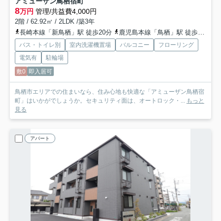
アミューザン鳥栖宿町
8
万円
管理/共益費4,000円
2階 / 62.92㎡ / 2LDK /築3年
長崎本線「新鳥栖」駅 徒歩20分
鹿児島本線「鳥栖」駅 徒歩21分
バス・トイレ別
室内洗濯機置場
バルコニー
フローリング
電気有
駐輪場
敷0
即入居可
鳥栖市エリアでの住まいなら、住み心地も快適な「アミューザン鳥栖宿
町」はいかがでしょうか。セキュリティ面は、オートロック・...
もっと
見る
アパート