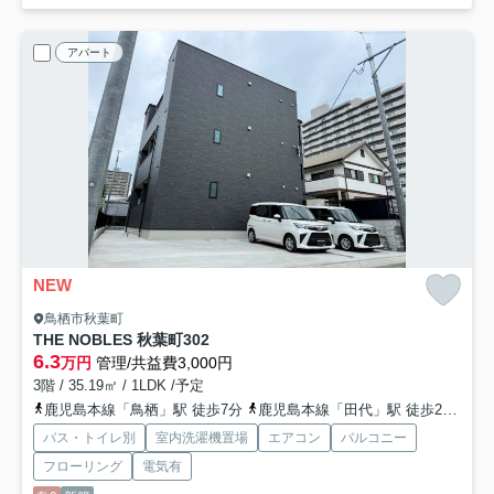
アパート
NEW
鳥栖市秋葉町
THE NOBLES 秋葉町
302
6.3
万円
管理/共益費3,000円
3階 / 35.19㎡ / 1LDK /予定
鹿児島本線「鳥栖」駅 徒歩7分
鹿児島本線「田代」駅 徒歩23分
長
バス・トイレ別
室内洗濯機置場
エアコン
バルコニー
フローリング
電気有