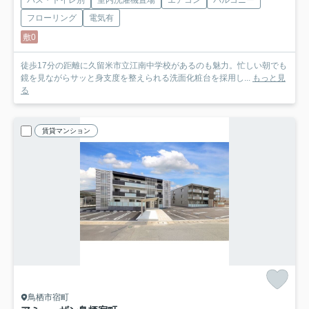
バス・トイレ別
室内洗濯機置場
エアコン
バルコニー
フローリング
電気有
敷0
徒歩17分の距離に久留米市立江南中学校があるのも魅力。忙しい朝でも
鏡を見ながらサッと身支度を整えられる洗面化粧台を採用し...
もっと見
る
賃貸マンション
鳥栖市宿町