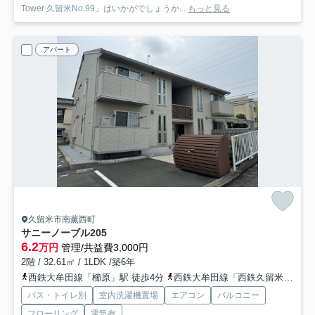
Tower 久留米No.99」はいかがでしょうか...
もっと見る
アパート
久留米市南薫西町
サニーノーブル
205
6.2
万円
管理/共益費3,000円
2階 / 32.61㎡ / 1LDK /築6年
西鉄大牟田線「櫛原」駅 徒歩4分
西鉄大牟田線「西鉄久留米」駅 徒歩11分
バス・トイレ別
室内洗濯機置場
エアコン
バルコニー
フローリング
電気有