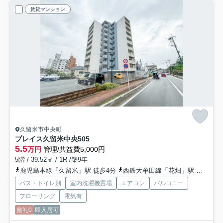
賃貸マンション
久留米市中央町
プレイス久留米中央
505
5.5
万円
管理/共益費5,000円
5階 / 39.52㎡ / 1R /築9年
鹿児島本線「久留米」駅 徒歩4分
西鉄大牟田線「花畑」駅 徒歩27分
バス・トイレ別
室内洗濯機置場
エアコン
バルコニー
フローリング
電気有
敷礼0
即入居可