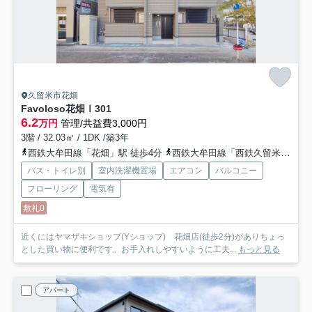
久留米市花畑
Favoloso花畑Ⅰ
301
6.2
万円
管理/共益費3,000円
3階 / 32.03㎡ / 1DK /築3年
西鉄大牟田線「花畑」駅 徒歩4分
西鉄大牟田線「西鉄久留米」駅 徒歩9分
バス・トイレ別
室内洗濯機置場
エアコン
バルコニー
フローリング
電気有
敷礼0
近くにはヤマザキショップ(Yショップ) 花畑店(徒歩2分)がありちょっ
とした買い物に便利です。お手入れしやすいように工夫...
もっと見る
アパート