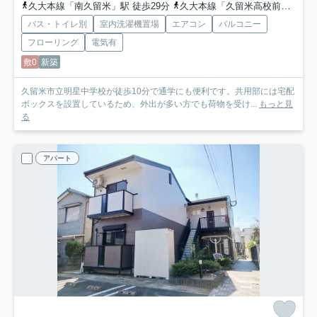
久大本線「南久留米」駅 徒歩29分
久大本線「久留米高校前」駅 徒歩31分
バス・トイレ別
室内洗濯機置場
エアコン
バルコニー
フローリング
電気有
敷0
新築
久留米市立明星中学校が徒歩10分で通学にも便利です。共用部には宅配
ボックスを設置しているため、外出が多い方でも荷物を受け...
もっと見
る
アパート