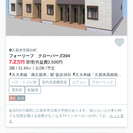
久留米市国分町
フォーリーフ クローバーズ
204
7.2
万円
管理/共益費2,500円
2階 / 51.64㎡ / 1LDK /予定
久大本線「南久留米」駅 徒歩16分
久大本線「久留米高校前」駅 徒歩17分
バス・トイレ別
室内洗濯機置場
エアコン
フローリング
電気有
駐輪場
敷0
新築
徒歩5分の場所に久留米市立南小学校があります。知らない人が来た時
でも玄関を開ける必要がなくなるTVインターホンが付いてお...
もっと見
る