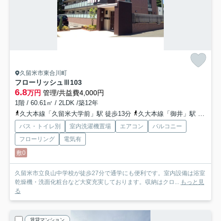
久留米市東合川町
フローリッシュⅢ
103
6.8
万円
管理/共益費4,000円
1階 / 60.61㎡ / 2LDK /築12年
久大本線「久留米大学前」駅 徒歩13分
久大本線「御井」駅 徒歩27分
バス・トイレ別
室内洗濯機置場
エアコン
バルコニー
フローリング
電気有
敷0
久留米市立良山中学校が徒歩27分で通学にも便利です。室内設備は浴室
乾燥機・洗面化粧台など大変充実しております。収納はクロ...
もっと見
る
賃貸マンション