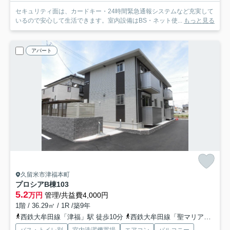
セキュリティ面は、カードキー・24時間緊急通報システムなど充実して
いるので安心して生活できます。室内設備はBS・ネット使...
もっと見る
アパート
久留米市津福本町
プロシアB棟
103
5.2
万円
管理/共益費4,000円
1階 / 36.29㎡ / 1R /築9年
西鉄大牟田線「津福」駅 徒歩10分
西鉄大牟田線「聖マリア病院前」駅 徒歩20分