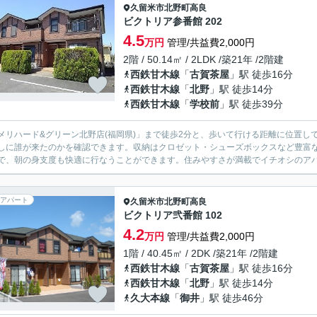
久留米市
北野町高良
ビクトリア参番館 202
4.5
万円
管理/共益費2,000円
2階 / 50.14㎡ / 2LDK /築21年 /2階建
西鉄甘木線
「
古賀茶屋
」駅 徒歩16分
西鉄甘木線
「
北野
」駅 徒歩14分
西鉄甘木線
「
学校前
」駅 徒歩39分
メリハード&グリーン北野店(福岡県)」まで徒歩2分と、歩いて行ける距離に位置
しに誰が来たのかを確認できます。収納はクロゼット・シューズボックスなど豊富
で、朝の身支度も快適に行なうことができます。住みやすさが満載でイチオシのアパー
アパート
久留米市
北野町高良
ビクトリア弐番館 102
4.2
万円
管理/共益費2,000円
1階 / 40.45㎡ / 2DK /築21年 /2階建
西鉄甘木線
「
古賀茶屋
」駅 徒歩16分
西鉄甘木線
「
北野
」駅 徒歩14分
久大本線
「
御井
」駅 徒歩46分