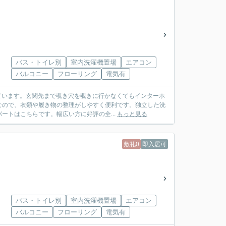
バス・トイレ別
室内洗濯機置場
エアコン
バルコニー
フローリング
電気有
しています。玄関先まで覗き穴を覗きに行かなくてもインターホ
なので、衣類や履き物の整理がしやすく便利です。独立した洗
トはこちらです。幅広い方に好評の全...
もっと見る
敷礼0
即入居可
バス・トイレ別
室内洗濯機置場
エアコン
バルコニー
フローリング
電気有