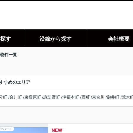
ら探す
沿線から探す
会社概要
の物件一覧
すすめのエリア
分町
/
合川町
/
東櫛原町
/
諏訪野町
/
津福本町
/
西町
/
東合川
/
御井町
/
荒木
アパート
NEW