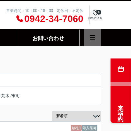
営業時間：10：00～18：00 定休日：不定休
0
0942-34-7060
お気に入り
お問い合わせ
町荒木
/
東町
来店予約
敷礼0
即入居可