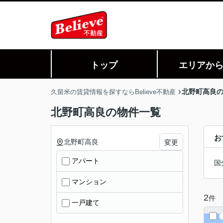
トップ
エリアか
北野町高良
久留米の賃貸情報を探すならBelieve不動産
北野町高良の物件一覧
お
北野町高良
変更
アパート
国
マンション
2
件
一戸建て