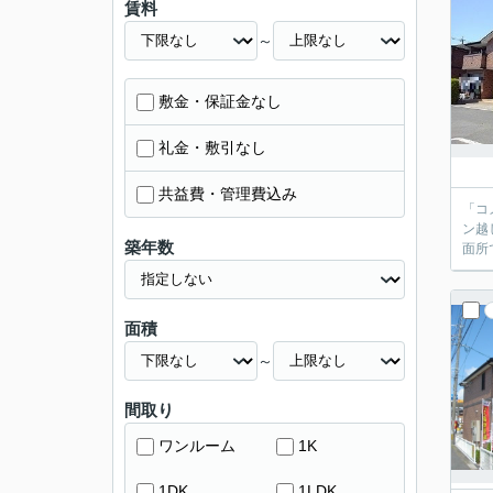
賃料
～
敷金・保証金なし
礼金・敷引なし
共益費・管理費込み
「コ
ン越
築年数
面所
面積
～
間取り
ワンルーム
1K
1DK
1LDK