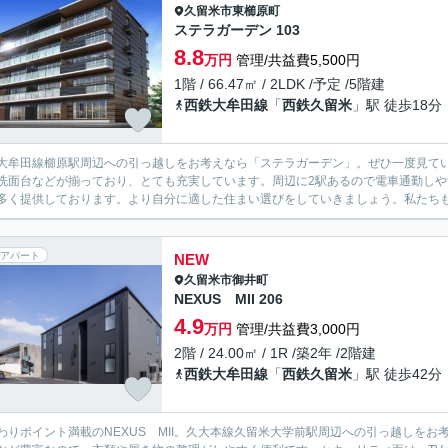
久留米市
東櫛原町
ステラガーデン 103
8.8
万円
管理/共益費5,500円
1階 / 66.47㎡ / 2LDK /予定 /5階建
西鉄大牟田線
「
西鉄久留米
」駅 徒歩18分
大牟田線櫛原駅周辺への引っ越しをお考えなら「ステラガーデン」。ぜひ一度見て
洗面台などが揃っており、とても充実しています。周辺に2駅あるので電車通勤し
多く提供しております。より自分に適した住まい選びをしていきましょう。私たち
アパート
NEW
久留米市
御井町
NEXUS MII 206
4.9
万円
管理/共益費3,000円
2階 / 24.00㎡ / 1R /築2年 /2階建
西鉄大牟田線
「
西鉄久留米
」駅 徒歩42分
わりポイント満載のNEXUS MII。久大本線久留米大学前駅周辺への引っ越しをお考