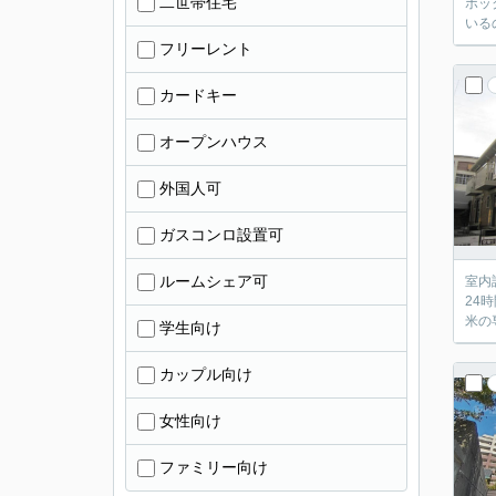
二世帯住宅
ボッ
いる
フリーレント
カードキー
オープンハウス
外国人可
ガスコンロ設置可
ルームシェア可
室内
24
米の
学生向け
カップル向け
女性向け
ファミリー向け