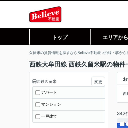
トップ
エリアか
久留米の賃貸情報を探すならBelieve不動産
沿線・駅から
西鉄大牟田線 西鉄久留米駅の物件一
お
西鉄久留米
変更
アパート
西
マンション
342
一戸建て