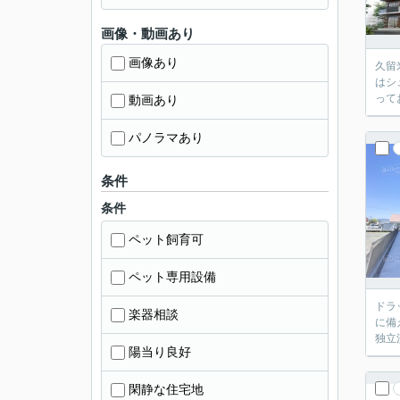
画像・動画あり
画像あり
久留
はシ
って
動画あり
パノラマあり
条件
条件
ペット飼育可
ペット専用設備
ドラ
楽器相談
に備
独立
陽当り良好
閑静な住宅地