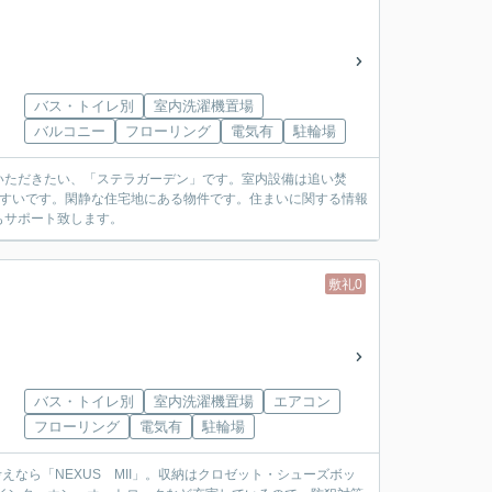
バス・トイレ別
室内洗濯機置場
バルコニー
フローリング
電気有
駐輪場
いただきたい、「ステラガーデン」です。室内設備は追い焚
やすいです。閑静な住宅地にある物件です。住まいに関する情報
もサポート致します。
敷礼0
バス・トイレ別
室内洗濯機置場
エアコン
フローリング
電気有
駐輪場
えなら「NEXUS MII」。収納はクロゼット・シューズボッ