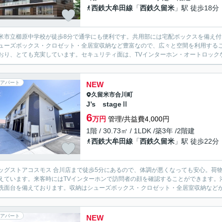
西鉄大牟田線
「
西鉄久留米
」駅 徒歩18分
米市立櫛原中学校が徒歩8分で通学にも便利です。共用部には宅配ボックスを備え
ューズボックス・クロゼット・全居室収納など豊富なので、広々と空間を利用する
おり、とても充実しています。セキュリティ面は、TVインターホン・オートロックな
アパート
NEW
久留米市
合川町
J’s stageⅡ
6
万円
管理/共益費4,000円
1階 / 30.73㎡ / 1LDK /築3年 /2階建
西鉄大牟田線
「
西鉄久留米
」駅 徒歩22分
ッグストアコスモス 合川店まで徒歩5分にあるので、体調が悪くなっても安心。荷
えています。来客時にはTVインターホンで訪問者の顔を確認することができます。
洗面台を備えております。収納はシューズボックス・クロゼット・全居室収納などが備
アパート
NEW