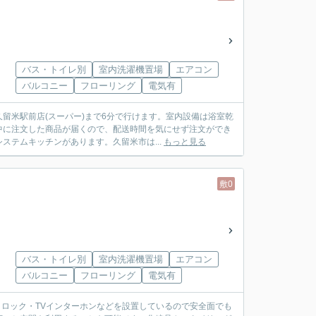
バス・トイレ別
室内洗濯機置場
エアコン
バルコニー
フローリング
電気有
留米駅前店(スーパー)まで6分で行けます。室内設備は浴室乾
中に注文した商品が届くので、配送時間を気にせず注文ができ
テムキッチンがあります。久留米市は...
もっと見る
敷0
バス・トイレ別
室内洗濯機置場
エアコン
バルコニー
フローリング
電気有
トロック・TVインターホンなどを設置しているので安全面でも