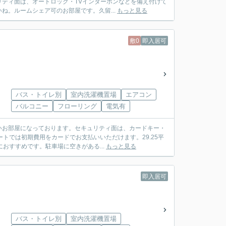
ティ面は、オートロック・TVインターホンなどを備え付けて
。ルームシェア可のお部屋です。久留...
もっと見る
敷0
即入居可
バス・トイレ別
室内洗濯機置場
エアコン
バルコニー
フローリング
電気有
いお部屋になっております。セキュリティ面は、カードキー・
トでは初期費用をカードでお支払いいただけます。29.25平
おすすめです。駐車場に空きがある...
もっと見る
即入居可
バス・トイレ別
室内洗濯機置場