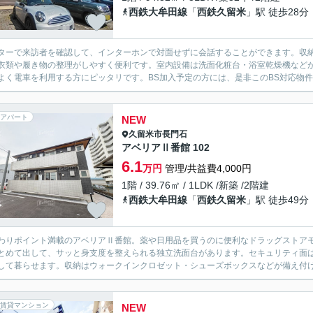
西鉄大牟田線
「
西鉄久留米
」駅 徒歩28分
ターで来訪者を確認して、インターホンで対面せずに会話することができます。収
衣類や履き物の整理がしやすく便利です。室内設備は洗面化粧台・浴室乾燥機など
よく電車を利用する方にピッタリです。BS加入予定の方には、是非このBS対応物件
アパート
NEW
久留米市
長門石
アベリアⅡ番館 102
6.1
万円
管理/共益費4,000円
1階 / 39.76㎡ / 1LDK /新築 /2階建
西鉄大牟田線
「
西鉄久留米
」駅 徒歩49分
わりポイント満載のアベリアⅡ番館。薬や日用品を買うのに便利なドラッグストアモ
とめて出して、サッと身支度を整えられる独立洗面台があります。セキュリティ面は
して暮らせます。収納はウォークインクロゼット・シューズボックスなどが備え付けら
賃貸マンション
NEW