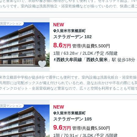
など豊富なので、衣類や履き物の整理がしやすく便利です。セキュリティ面は、TV
っちりです。室内設備は洗面所独立・浴室乾燥機などが揃っているので、快適に過ごし
賃貸マンション
NEW
久留米市
東櫛原町
ステラガーデン 102
8.6
万円
管理/共益費5,500円
1階 / 63.28㎡ / 2LDK /予定 /5階建
西鉄大牟田線
「
西鉄久留米
」駅 徒歩18分
米市立櫛原中学校が徒歩8分で通学にも便利です。室内設備は洗面化粧台・浴室乾
共用部には宅配ボックスが備え付けられているため、急なお出かけや不在の際にも
クインクロゼット・全居室収納など豊富なので、広々と空間を利用することも可能で
賃貸マンション
NEW
久留米市
東櫛原町
ステラガーデン 105
9.6
万円
管理/共益費5,500円
1階 / 70.91㎡ / 3LDK /予定 /5階建