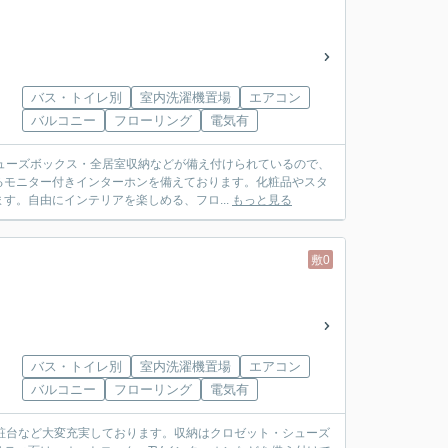
バス・トイレ別
室内洗濯機置場
エアコン
バルコニー
フローリング
電気有
シューズボックス・全居室収納などが備え付けられているので、
るモニター付きインターホンを備えております。化粧品やスタ
。自由にインテリアを楽しめる、フロ...
もっと見る
敷0
バス・トイレ別
室内洗濯機置場
エアコン
バルコニー
フローリング
電気有
粧台など大変充実しております。収納はクロゼット・シューズ