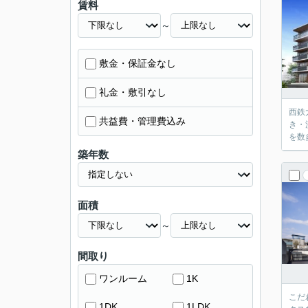
賃料
～
敷金・保証金なし
礼金・敷引なし
西鉄
共益費・管理費込み
き・
を数
築年数
面積
～
間取り
ワンルーム
1K
こだ
1DK
1LDK