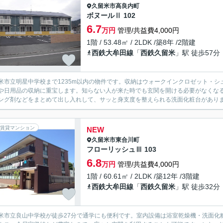
久留米市
高良内町
ボヌールⅡ 102
6.7
万円
管理/共益費4,000円
1階 / 53.48㎡ / 2LDK /築8年 /2階建
西鉄大牟田線
「
西鉄久留米
」駅 徒歩57分
米市立明星中学校まで1235m以内の物件です。収納はウォークインクロゼット・
や日用品の収納に重宝します。知らない人が来た時でも玄関を開ける必要がなくな
ング剤などをまとめて出し入れして、サッと身支度を整えられる洗面化粧台があります
賃貸マンション
NEW
久留米市
東合川町
フローリッシュⅢ 103
6.8
万円
管理/共益費4,000円
1階 / 60.61㎡ / 2LDK /築12年 /3階建
西鉄大牟田線
「
西鉄久留米
」駅 徒歩32分
米市立良山中学校が徒歩27分で通学にも便利です。室内設備は浴室乾燥機・洗面化