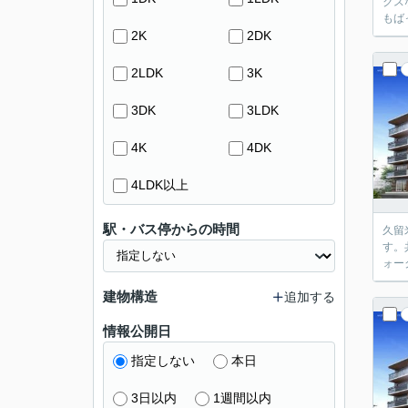
クス
もば
2K
2DK
2LDK
3K
3DK
3LDK
4K
4DK
4LDK以上
駅・バス停からの時間
久留
す。
ォー
建物構造
追加する
情報公開日
指定しない
本日
3日以内
1週間以内