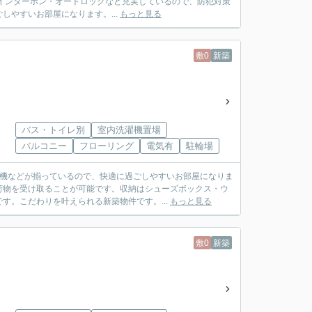
インターホン・オートロックなど充実しているので、防犯対策
やすいお部屋になります。...
もっと見る
敷0
新築
バス・トイレ別
室内洗濯機置場
バルコニー
フローリング
電気有
駐輪場
燥機などが揃っているので、快適に過ごしやすいお部屋になりま
荷物を受け取ることが可能です。収納はシューズボックス・ウ
す。こだわりを叶えられる新築物件です。...
もっと見る
敷0
新築