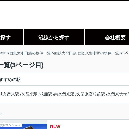
ら探す
沿線から探す
会社概要
3
探す
西鉄大牟田線の物件一覧
西鉄大牟田線 西鉄久留米駅の物件一覧
覧(3ページ目)
すすめの駅
鉄久留米駅
/
久留米駅
/
花畑駅
/
南久留米駅
/
久留米高校前駅
/
久留米大学
件
賃貸マンション
NEW