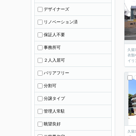
デザイナーズ
リノベーション済
保証人不要
事務所可
久留
衣類
２人入居可
イリ
バリアフリー
分割可
分譲タイプ
管理人常駐
眺望良好
久留