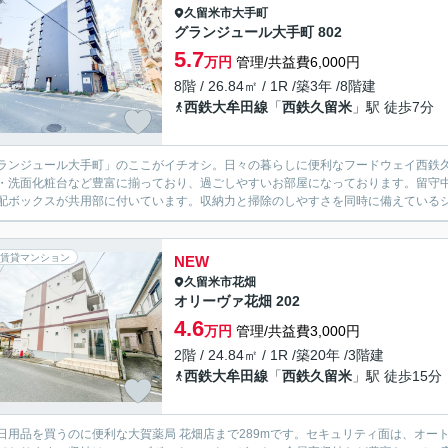
久留米市
大手町
グランジュール大手町 802
5.7
万円
管理/共益費6,000円
8階 / 26.84㎡ / 1R /築3年 /8階建
西鉄大牟田線
「
西鉄久留米
」駅 徒歩7分
ランジュール大手町」のここがイチオシ。日々の暮らしに便利なフードウェイ西鉄久
・洗面化粧台など豊富に揃っており、過ごしやすいお部屋になっております。留守
配ボックスが共用部に付いています。収納力と掃除のしやすさを同時に備えているシス
賃貸マンション
NEW
久留米市
花畑
オリーヴァ花畑 202
4.6
万円
管理/共益費3,000円
2階 / 24.84㎡ / 1R /築20年 /3階建
西鉄大牟田線
「
西鉄久留米
」駅 徒歩15分
日用品を買うのに便利な大賀薬局 花畑店まで289mです。セキュリティ面は、オー