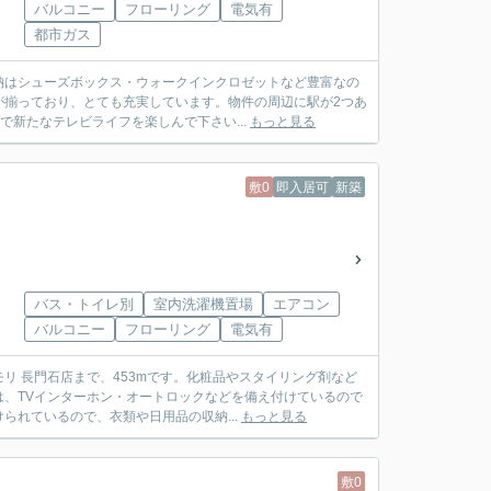
バルコニー
フローリング
電気有
都市ガス
納はシューズボックス・ウォークインクロゼットなど豊富なの
が揃っており、とても充実しています。物件の周辺に駅が2つあ
で新たなテレビライフを楽しんで下さい...
もっと見る
敷0
即入居可
新築
バス・トイレ別
室内洗濯機置場
エアコン
バルコニー
フローリング
電気有
リ 長門石店まで、453mです。化粧品やスタイリング剤など
、TVインターホン・オートロックなどを備え付けているので
れているので、衣類や日用品の収納...
もっと見る
敷0