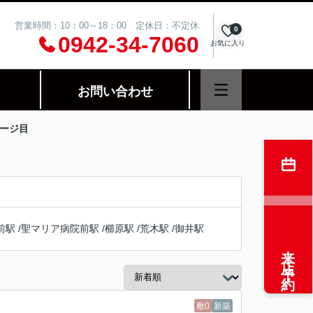
営業時間：10：00～18：00 定休日：不定休
0
0942-34-7060
お気に入り
お問い合わせ
ページ目
前駅
/
聖マリア病院前駅
/
櫛原駅
/
荒木駅
/
御井駅
来店予約
敷0
新築