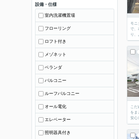
設備・仕様
室内洗濯機置場
モニ
フローリング
で、
り、
ロフト付き
メゾネット
ベランダ
バルコニー
ルーフバルコニー
オール電化
こだ
をま
安心
エレベーター
照明器具付き