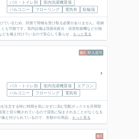
バス・トイレ別
室内洗濯機置場
バルコニー
フローリング
電気有
駐輪場
付けているため、対面で荷物を受け取る必要がありません。収納
ことも可能です。室内設備は洗面化粧台・浴室乾燥機などが揃
どを備え付けているので安心して暮らせ...
もっと見る
敷0
即入居可
バス・トイレ別
室内洗濯機置場
エアコン
バルコニー
フローリング
電気有
物を注文する時に時間を気にせずに済む宅配ボックスを共用部
浴室と切り離されているので湿気に悩まされることがなくなる
え付けられているので、衣類や日用品...
もっと見る
敷0