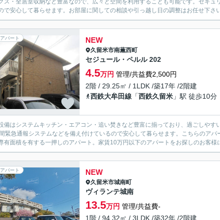
クス・全居室収納など豊富なので、広々と空間を利用することも可能です。セキュリ
ので安心して暮らせます。お部屋に関しての相談や引っ越し日の調整はお任せ下さいね
アパート
NEW
久留米市
南薫西町
セジュール・ペルル 202
4.5
万円
管理/共益費2,500円
2階 / 29.25㎡ / 1LDK /築17年 /2階建
西鉄大牟田線
「
西鉄久留米
」駅 徒歩10分
設備はシステムキッチン・エアコン・追い焚きなど豊富に揃っており、過ごしやす
時間緊急通報システムなどを備え付けているので安心して暮らせます。こちらのアパー
専有面積を有する一押しのアパート。家賃10万円以下のアパートをお探しのお客様に
アパート
NEW
久留米市
城南町
ヴィランテ城南
13.5
万円
管理/共益費-
1階 / 94.32㎡ / 3LDK /築32年 /2階建