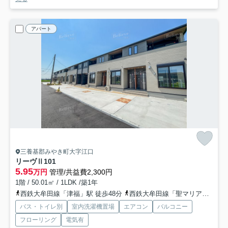
アパート
三養基郡みやき町大字江口
リーヴⅡ
101
5.95
万円
管理/共益費2,300円
1階 / 50.01㎡ / 1LDK /築1年
西鉄大牟田線「津福」駅 徒歩48分
西鉄大牟田線「聖マリア病院前」駅 徒歩54分
バス・トイレ別
室内洗濯機置場
エアコン
バルコニー
フローリング
電気有