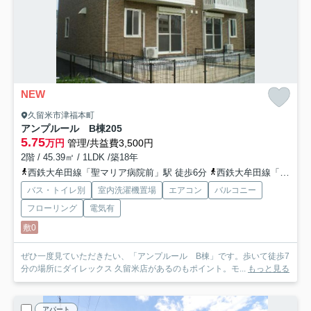
NEW
久留米市津福本町
アンプルール B棟
205
5.75
万円
管理/共益費3,500円
2階 / 45.39㎡ / 1LDK /築18年
西鉄大牟田線「聖マリア病院前」駅 徒歩6分
西鉄大牟田線「津福」駅 徒歩17分
バス・トイレ別
室内洗濯機置場
エアコン
バルコニー
フローリング
電気有
敷0
ぜひ一度見ていただきたい、「アンプルール B棟」です。歩いて徒歩7
分の場所にダイレックス 久留米店があるのもポイント。モ...
もっと見る
アパート