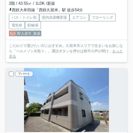
2階 / 43.55㎡ / 1LDK /新築
西鉄大牟田線「西鉄久留米」駅 徒歩54分
バス・トイレ別
室内洗濯機置場
エアコン
フローリング
電気有
駐輪場
礼0
即入居可
新築
こだわりで選びたい方におすすめ。久留米市エリアで住まいをお探しな
ら「ベルメゾン矢取Ⅱ」。通話ボタンを押せば相手の声が聞け...
もっと
見る
アパート