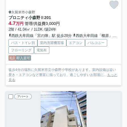
久留米市小森野
プロニティ小森野Ⅱ
201
4.7
万円
管理/共益費3,000円
2階 / 41.04㎡ / 1LDK /築24年
西鉄大牟田線「宮の陣」駅 徒歩28分
西鉄大牟田線「櫛原」駅 徒歩38分
バス・トイレ別
室内洗濯機置場
エアコン
バルコニー
フローリング
電気有
礼0
即入居可
徒歩4分の場所に久留米市立小森野小学校があります。室内設備は追い
焚き・エアコンなど豊富に揃っており、過ごしやすいお部屋に...
もっと
見る
アパート