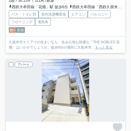
2階 / 30.23㎡ / 1LDK /新築
西鉄大牟田線「花畑」駅 徒歩6分
西鉄大牟田線「西鉄久留米」駅 徒歩10分
バス・トイレ別
室内洗濯機置場
エアコン
バルコニー
フローリング
電気有
敷0
新築
久留米市エリアでの住まいなら、住み心地も快適な「THE NOBLES 花
畑」はいかがでしょうか。徒歩8分の場所に久留米市...
もっと見る
アパート