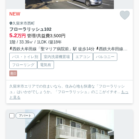
NEW
久留米市西町
フローラリッシュ
102
5.2
万円
管理/共益費3,500円
1階 / 33.39㎡ / 1LDK /築18年
西鉄大牟田線「聖マリア病院前」駅 徒歩14分
西鉄大牟田線「花畑」駅 徒歩16分
バス・トイレ別
室内洗濯機置場
エアコン
バルコニー
フローリング
電気有
敷0
久留米市エリアでの住まいなら、住み心地も快適な「フローラリッシ
ュ」はいかがでしょうか。「フローラリッシュ」のここがイチオ...
もっ
と見る
アパート