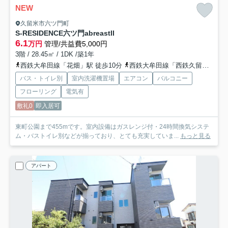
NEW
久留米市六ツ門町
S-RESIDENCE六ツ門abreastII
6.1
万円
管理/共益費5,000円
3階 / 28.45㎡ / 1DK /築1年
西鉄大牟田線「花畑」駅 徒歩10分
西鉄大牟田線「西鉄久留米」駅 徒歩11分
バス・トイレ別
室内洗濯機置場
エアコン
バルコニー
フローリング
電気有
敷礼0
即入居可
東町公園まで455mです。室内設備はガスレンジ付・24時間換気システ
ム・バストイレ別などが揃っており、とても充実していま...
もっと見る
アパート