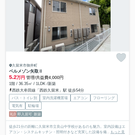
久留米市御井町
ベルメゾン矢取Ⅱ
5.2
万円
管理/共益費4,000円
1階 / 36.35㎡ / 1LDK /新築
西鉄大牟田線「西鉄久留米」駅 徒歩54分
バス・トイレ別
室内洗濯機置場
エアコン
フローリング
電気有
駐輪場
礼0
即入居可
新築
徒歩21分の距離に久留米市立良山中学校があるのも魅力。室内設備はエ
アコン・システムキッチン・照明付きなど充実した設備を備...
もっと見