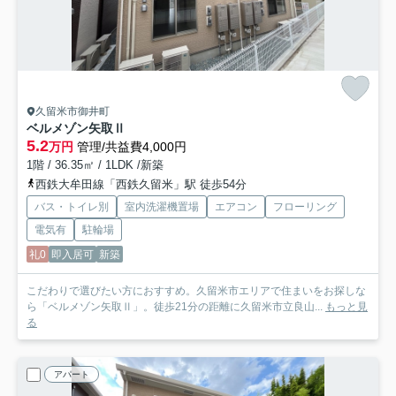
久留米市御井町
ベルメゾン矢取Ⅱ
5.2
万円
管理/共益費4,000円
1階 / 36.35㎡ / 1LDK /新築
西鉄大牟田線「西鉄久留米」駅 徒歩54分
バス・トイレ別
室内洗濯機置場
エアコン
フローリング
電気有
駐輪場
礼0
即入居可
新築
こだわりで選びたい方におすすめ。久留米市エリアで住まいをお探しな
ら「ベルメゾン矢取Ⅱ」。徒歩21分の距離に久留米市立良山...
もっと見
る
アパート