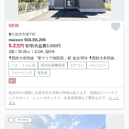
NEW
久留米市瀬下町
maison SOLEIL
206
5.2
万円
管理/共益費3,000円
2階 / 30.06㎡ / 1LDK /築5年
西鉄大牟田線「聖マリア病院前」駅 徒歩38分
西鉄大牟田線「花畑」駅 徒歩34分
バス・トイレ別
室内洗濯機置場
エアコン
バルコニー
フローリング
電気有
敷0
徒歩6分の場所に久留米市立京町小学校があります。収納はウォークイ
ンクロゼット・シューズボックス・全居室収納など豊富なので...
もっと
見る
アパート