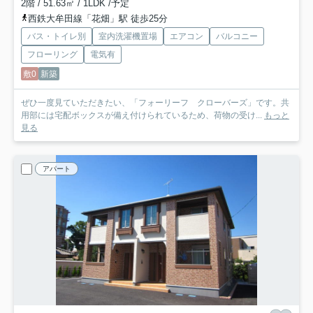
2階 / 51.63㎡ / 1LDK /予定
西鉄大牟田線「花畑」駅 徒歩25分
バス・トイレ別
室内洗濯機置場
エアコン
バルコニー
フローリング
電気有
敷0
新築
ぜひ一度見ていただきたい、「フォーリーフ クローバーズ」です。共
用部には宅配ボックスが備え付けられているため、荷物の受け...
もっと
見る
アパート