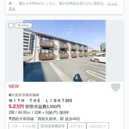
棟」。家から478mのところに、薬や日用品を買うのに便利な...
もっと
見る
アパート
NEW
久留米市御井旗崎
ＷＩＴＨ ＴＨＥ ＬＩＧＨＴ
203
5.2
万円
管理/共益費3,000円
2階 / 44.00㎡ / 1DK＋S(納戸) /築9年
西鉄大牟田線「西鉄久留米」駅 徒歩44分
バス・トイレ別
室内洗濯機置場
エアコン
バルコニー