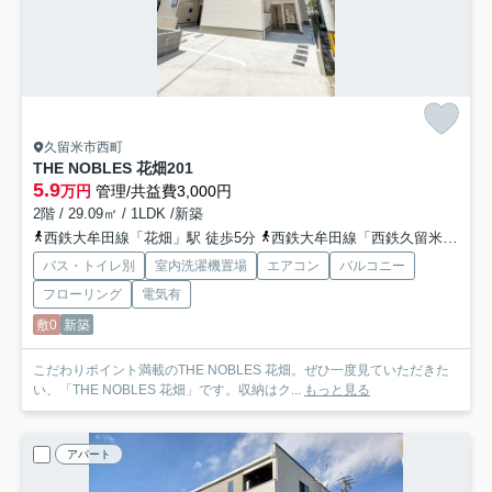
久留米市西町
THE NOBLES 花畑
201
5.9
万円
管理/共益費3,000円
2階 / 29.09㎡ / 1LDK /新築
西鉄大牟田線「花畑」駅 徒歩5分
西鉄大牟田線「西鉄久留米」駅 徒歩10分
バス・トイレ別
室内洗濯機置場
エアコン
バルコニー
フローリング
電気有
敷0
新築
こだわりポイント満載のTHE NOBLES 花畑。ぜひ一度見ていただきた
い、「THE NOBLES 花畑」です。収納はク...
もっと見る
アパート