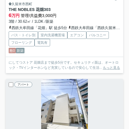
久留米市西町
THE NOBLES 花畑
303
6
万円
管理/共益費3,000円
3階 / 30.62㎡ / 1LDK /新築
西鉄大牟田線「花畑」駅 徒歩5分
西鉄大牟田線「西鉄久留米」駅 徒歩10分
バス・トイレ別
室内洗濯機置場
エアコン
バルコニー
フローリング
電気有
敷0
新築
にしてつストア 花畑店まで徒歩5分です。セキュリティ面は、オートロ
ック・TVインターホンなど充実しているので安心して生活...
もっと見る
アパート