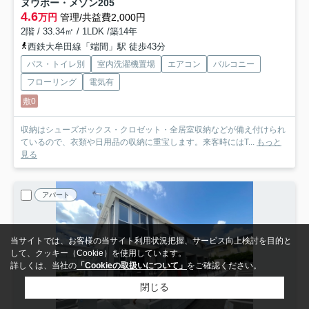
ヌウボー・メゾン
205
4.6
万円
管理/共益費2,000円
2階 / 33.34㎡ / 1LDK /築14年
西鉄大牟田線「端間」駅 徒歩43分
バス・トイレ別
室内洗濯機置場
エアコン
バルコニー
フローリング
電気有
敷0
収納はシューズボックス・クロゼット・全居室収納などが備え付けられ
ているので、衣類や日用品の収納に重宝します。来客時にはT...
もっと
見る
アパート
当サイトでは、お客様の当サイト利用状況把握、サービス向上検討を目的と
して、クッキー（Cookie）を使用しています。
詳しくは、当社の
「Cookieの取扱いについて」
をご確認ください。
閉じる