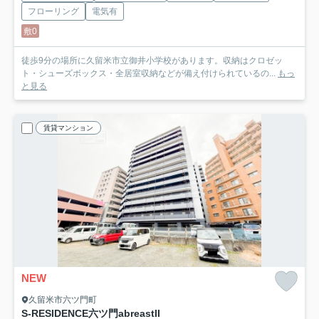
フローリング
電気有
敷0
徒歩9分の場所に久留米市立御井小学校があります。収納はクロゼッ
ト・シューズボックス・全居室収納などが備え付けられているの...
もっ
と見る
賃貸マンション
NEW
久留米市六ツ門町
S-RESIDENCE六ツ門abreastII