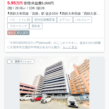
5.95
万円
管理/共益費5,000円
2階 / 28.06㎡ / 1DK /築1年
西鉄大牟田線「花畑」駅 徒歩10分
西鉄大牟田線「西鉄久留米」駅 徒歩11分
バス・トイレ別
室内洗濯機置場
エアコン
バルコニー
フローリング
電気有
敷礼0
即入居可
「S-RESIDENCE六ツ門abreastII」のここがイチオシ。徒歩11分の距離
に久留米市立諏訪中学校があるのも魅力...
もっと見る
賃貸マンション