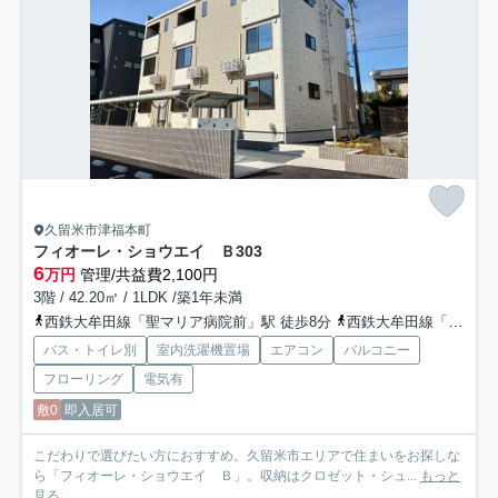
久留米市津福本町
フィオーレ・ショウエイ Ｂ
303
6
万円
管理/共益費2,100円
3階 / 42.20㎡ / 1LDK /築1年未満
西鉄大牟田線「聖マリア病院前」駅 徒歩8分
西鉄大牟田線「花畑」駅 徒歩14分
バス・トイレ別
室内洗濯機置場
エアコン
バルコニー
フローリング
電気有
敷0
即入居可
こだわりで選びたい方におすすめ。久留米市エリアで住まいをお探しな
ら「フィオーレ・ショウエイ Ｂ」。収納はクロゼット・シュ...
もっと
見る