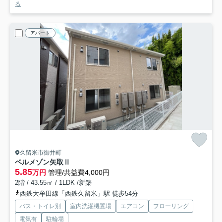
る
アパート
久留米市御井町
ベルメゾン矢取Ⅱ
5.85
万円
管理/共益費4,000円
2階 / 43.55㎡ / 1LDK /新築
西鉄大牟田線「西鉄久留米」駅 徒歩54分
バス・トイレ別
室内洗濯機置場
エアコン
フローリング
電気有
駐輪場