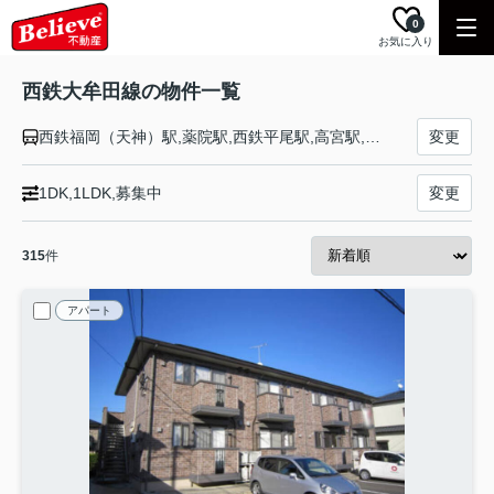
0
お気に入り
西鉄大牟田線の物件一覧
西鉄福岡（天神）駅,薬院駅,西鉄平尾駅,高宮駅,大橋駅,井尻駅,雑餉隈駅,桜並木駅,春日原駅,白木原駅,下大利駅,都府楼前駅,西鉄二日市駅,紫駅,朝倉街道駅,桜台駅,筑紫駅,津古駅,三国が丘駅,三沢駅,大保駅,西鉄小郡駅,端間駅,味坂駅,宮の陣駅,櫛原駅,西鉄久留米駅,花畑駅,聖マリア病院前駅,津福駅,安武駅,大善寺駅,三潴駅,犬塚駅,大溝駅,八丁牟田駅,蒲池駅,矢加部駅,西鉄柳川駅,徳益駅,塩塚駅,西鉄中島駅,江の浦駅,開駅,西鉄渡瀬駅,倉永駅,東甘木駅,西鉄銀水駅,新栄町駅,大牟田駅
変更
1DK,1LDK,募集中
変更
315
件
アパート