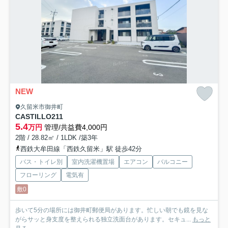
NEW
久留米市御井町
CASTILLO
211
5.4
万円
管理/共益費4,000円
2階 / 28.82㎡ / 1LDK /築3年
西鉄大牟田線「西鉄久留米」駅 徒歩42分
バス・トイレ別
室内洗濯機置場
エアコン
バルコニー
フローリング
電気有
敷0
歩いて5分の場所には御井町郵便局があります。忙しい朝でも鏡を見な
がらサッと身支度を整えられる独立洗面台があります。セキュ...
もっと