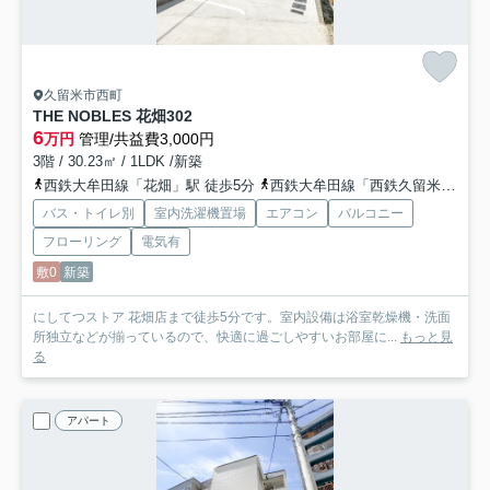
久留米市西町
THE NOBLES 花畑
302
6
万円
管理/共益費3,000円
3階 / 30.23㎡ / 1LDK /新築
西鉄大牟田線「花畑」駅 徒歩5分
西鉄大牟田線「西鉄久留米」駅 徒歩10分
バス・トイレ別
室内洗濯機置場
エアコン
バルコニー
フローリング
電気有
敷0
新築
にしてつストア 花畑店まで徒歩5分です。室内設備は浴室乾燥機・洗面
所独立などが揃っているので、快適に過ごしやすいお部屋に...
もっと見
る
アパート