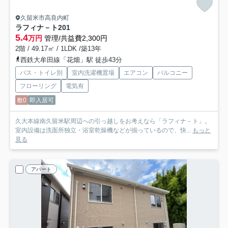
久留米市高良内町
ラフィナ－ト
201
5.4
万円
管理/共益費2,300円
2階 / 49.17㎡ / 1LDK /築13年
西鉄大牟田線「花畑」駅 徒歩43分
バス・トイレ別
室内洗濯機置場
エアコン
バルコニー
フローリング
電気有
敷0
即入居可
久大本線南久留米駅周辺への引っ越しをお考えなら「ラフィナ－ト」。
室内設備は洗面所独立・浴室乾燥機などが揃っているので、快...
もっと
見る
アパート