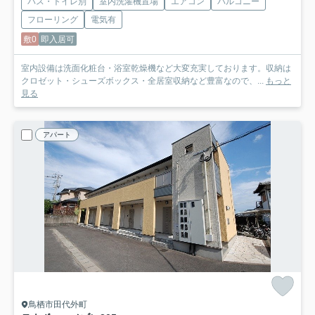
バス・トイレ別
室内洗濯機置場
エアコン
バルコニー
フローリング
電気有
敷0
即入居可
室内設備は洗面化粧台・浴室乾燥機など大変充実しております。収納は
クロゼット・シューズボックス・全居室収納など豊富なので、...
もっと
見る
アパート
鳥栖市田代外町