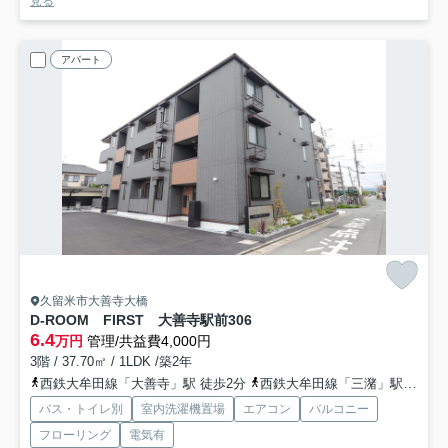
見る
アパート
久留米市大善寺大橋
D-ROOM FIRST 大善寺駅前
306
6.4
万円
管理/共益費4,000円
3階 / 37.70㎡ / 1LDK /築2年
西鉄大牟田線「大善寺」駅 徒歩2分
西鉄大牟田線「三潴」駅 徒歩26分
バス・トイレ別
室内洗濯機置場
エアコン
バルコニー
フローリング
電気有