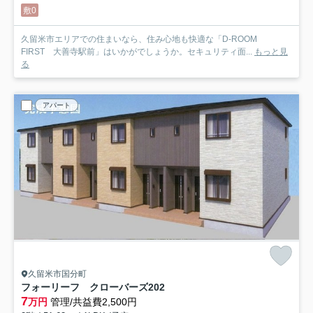
敷0
久留米市エリアでの住まいなら、住み心地も快適な「D-ROOM
FIRST 大善寺駅前」はいかがでしょうか。セキュリティ面...
もっと見
る
アパート
久留米市国分町
フォーリーフ クローバーズ
202
7
万円
管理/共益費2,500円