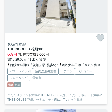
久留米市西町
THE NOBLES 花畑
301
6
万円
管理/共益費3,000円
3階 / 29.09㎡ / 1LDK /新築
西鉄大牟田線「花畑」駅 徒歩5分
西鉄大牟田線「西鉄久留米」駅 徒歩10分
バス・トイレ別
室内洗濯機置場
エアコン
バルコニー
フローリング
電気有
敷0
新築
こだわりポイント満載のTHE NOBLES 花畑。こだわりポイント満載の
THE NOBLES 花畑。セキュリティ面は、T...
もっと見る