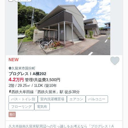
NEW
久留米市国分町
プログレスⅠA棟
202
4.2
万円
管理/共益費3,500円
2階 / 29.25㎡ / 1LDK /築10年
西鉄大牟田線「西鉄久留米」駅 徒歩38分
バス・トイレ別
室内洗濯機置場
エアコン
バルコニー
フローリング
電気有
敷0
久大本線南久留米駅周辺への引っ越しをお考えなら「プログレスⅠA