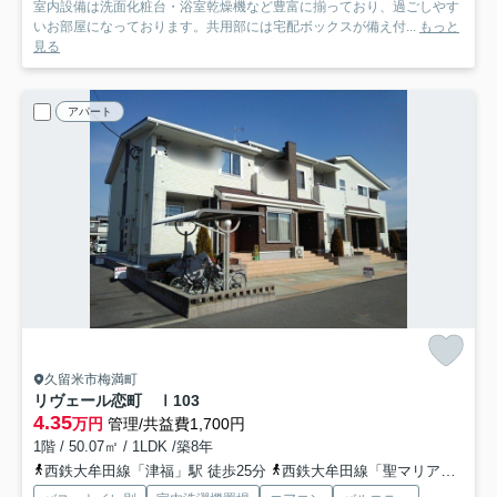
室内設備は洗面化粧台・浴室乾燥機など豊富に揃っており、過ごしやす
いお部屋になっております。共用部には宅配ボックスが備え付...
もっと
見る
アパート
久留米市梅満町
リヴェール恋町 Ⅰ
103
4.35
万円
管理/共益費1,700円
1階 / 50.07㎡ / 1LDK /築8年
西鉄大牟田線「津福」駅 徒歩25分
西鉄大牟田線「聖マリア病院前」駅 徒歩34分