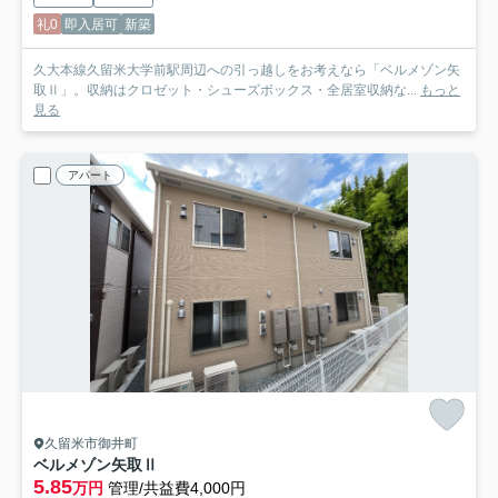
礼0
即入居可
新築
久大本線久留米大学前駅周辺への引っ越しをお考えなら「ベルメゾン矢
取Ⅱ」。収納はクロゼット・シューズボックス・全居室収納な...
もっと
見る
アパート
久留米市御井町
ベルメゾン矢取Ⅱ
5.85
万円
管理/共益費4,000円