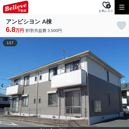
0
お気に入り
アンビシヨン A棟
6.8
万円
管理/共益費 3,500円
1
/
17