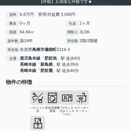
【外観】お洒落な外観です★
6.8万円 管理/共益費 3,500円
賃料
0ヶ月
1ヶ月
敷金
礼金
64.84㎡
3LDK
面積
間取り
築19年
2階/2階建
築年数
所在階
佐賀県
鳥栖市
儀徳町
2216-3
所在地
鹿児島本線
「
肥前旭
」駅 徒歩8分
交通
長崎本線
「
新鳥栖
」駅 徒歩39分
長崎本線
「
肥前麓
」駅 徒歩40分
物件の特徴
バストイレ
室内洗濯機
TVモニタ
カウンター
別
置場
付きインタ
キッチン
ーホン