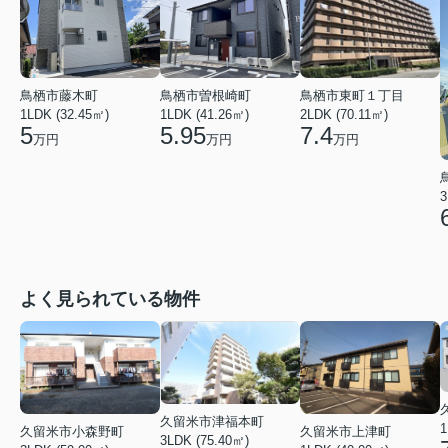
鳥栖市東町１丁目
鳥栖市藤木町
鳥栖市曽根崎町
2LDK (70.11㎡)
1LDK (32.45㎡)
1LDK (41.26㎡)
7.4
5
5.95
万円
万円
万円
3
よく見られている物件
久留米市津福本町
1
久留米市小森野町
久留米市上津町
3LDK (75.40㎡)