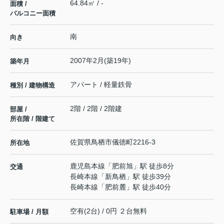
64.84㎡ / -
面積 /
バルコニー面積
南
向き
2007年2月(築19年)
築年月
アパート / 軽量鉄骨
種別 / 建物構造
2階 / 2階 / 2階建
部屋 /
所在階 / 階建て
佐賀県
鳥栖市
儀徳町
2216-3
所在地
鹿児島本線
「
肥前旭
」駅 徒歩8分
交通
長崎本線
「
新鳥栖
」駅 徒歩39分
長崎本線
「
肥前麓
」駅 徒歩40分
空有(2台) / 0円 ２台無料
駐車場 / 月額