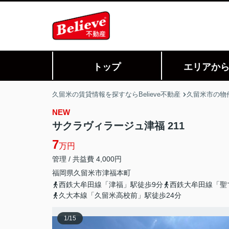
トップ
エリアか
久留米の賃貸情報を探すならBelieve不動産
久留米市の物
NEW
サクラヴィラージュ津福 211
7
万円
管理 / 共益費 4,000円
福岡県
久留米市
津福本町
西鉄大牟田線「津福」駅徒歩9分
西鉄大牟田線「聖
久大本線「久留米高校前」駅徒歩24分
1
/
15