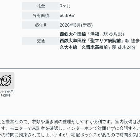
0ヶ月
礼金
56.89㎡
専有面積
2026年3月(新築)
築年月
西鉄大牟田線
「
津福
」駅 徒歩9分
西鉄大牟田線
「
聖マリア病院前
」駅 徒歩
交通
久大本線
「
久留米高校前
」駅 徒歩24分
ネット使用
料無料
など豊富なので、衣類や履き物の整理がしやすく便利です。室内設備は
ます。モニターで来訪者を確認し、インターホンで対面せずに会話する
その時間に拘束されてしまいますが、宅配ボックスがあるので時間を気