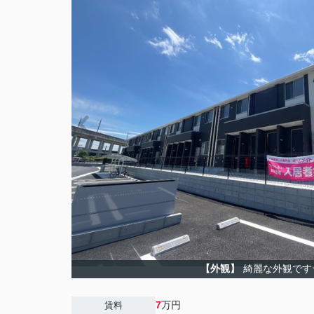
【外観】
綺麗な外観です
7
万円
賃料