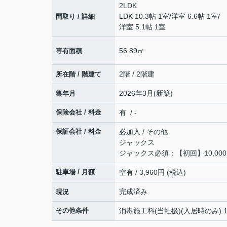
2LDK
LDK 10.3帖 1室
/
洋室 6.6帖 1室
/
間取り / 詳細
洋室 5.1帖 1室
56.89㎡
専有面積
2階 / 2階建
所在階 / 階建て
2026年3月(新築)
築年月
保険会社 / 料金
有 / -
保証会社 / 料金
必加入 / その他
ジャックス
ジャックス必須：【初回】10,00
駐車場 / 月額
空有 / 3,960円 (税込)
完成済み
現況
その他条件
消毒施工料(当社扱)(入居時のみ):1