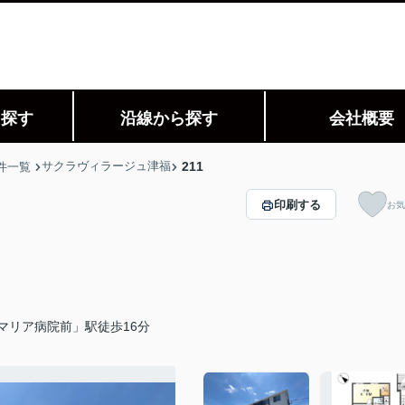
ら探す
沿線から探す
会社概要
サクラヴィラージュ津福
211
件一覧
印刷する
お気
マリア病院前」駅徒歩16分