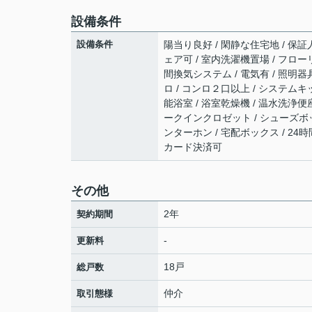
設備条件
設備条件
陽当り良好 / 閑静な住宅地 / 保証人
ェア可 / 室内洗濯機置場 / フローリ
間換気システム / 電気有 / 照明器具
ロ / コンロ２口以上 / システムキ
能浴室 / 浴室乾燥機 / 温水洗浄便座 
ークインクロゼット / シューズボッ
ンターホン / 宅配ボックス / 24時
カード決済可
その他
2年
契約期間
-
更新料
18戸
総戸数
仲介
取引態様