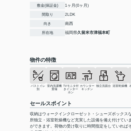
1ヶ月(0ヶ月)
敷金(保証金)
2LDK
間取り
南西
向き
福岡県
久留米市
津福本町
所在地
物件の特徴
バストイレ
室内洗濯機
TVモニタ付
カウンター
独立洗面台
浴室乾燥機
別
置場
きインター
キッチン
ホン
セールスポイント
収納はウォークインクローゼット・シューズボックス
所独立・浴室乾燥機など充実した設備を備え付けてい
ができます。荷物の受け取りに時間指定をしていれば