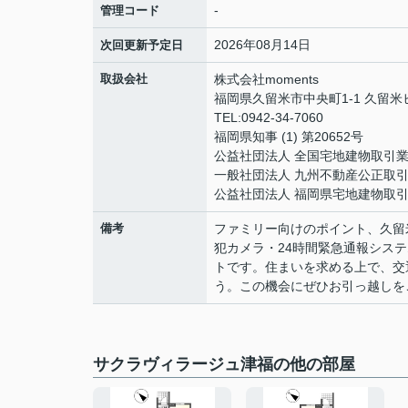
-
管理コード
2026年08月14日
次回更新予定日
取扱会社
株式会社moments
福岡県久留米市中央町1-1 久留
TEL:0942-34-7060
福岡県知事 (1) 第20652号
公益社団法人 全国宅地建物取引
一般社団法人 九州不動産公正取
公益社団法人 福岡県宅地建物取
備考
ファミリー向けのポイント、久留
犯カメラ・24時間緊急通報シス
トです。住まいを求める上で、交
う。この機会にぜひお引っ越しを
サクラヴィラージュ津福の他の部屋