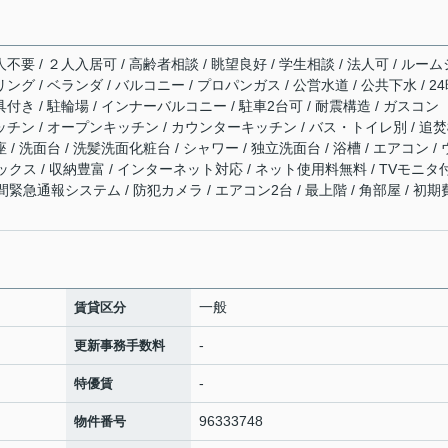
不要 / ２人入居可 / 高齢者相談 / 眺望良好 / 学生相談 / 法人可 / ルーム
ング / ベランダ / バルコニー / プロパンガス / 公営水道 / 公共下水 / 2
付き / 駐輪場 / インナーバルコニー / 駐車2台可 / 耐震構造 / ガスコン
ッチン / オープンキッチン / カウンターキッチン / バス・トイレ別 / 追
/ 洗面台 / 洗髪洗面化粧台 / シャワー / 独立洗面台 / 浴槽 / エアコン /
クス / 収納豊富 / インターネット対応 / ネット使用料無料 / TVモニタ
間緊急通報システム / 防犯カメラ / エアコン2台 / 最上階 / 角部屋 / 初
一般
賃貸区分
-
更新事務手数料
-
特優賃
96333748
物件番号