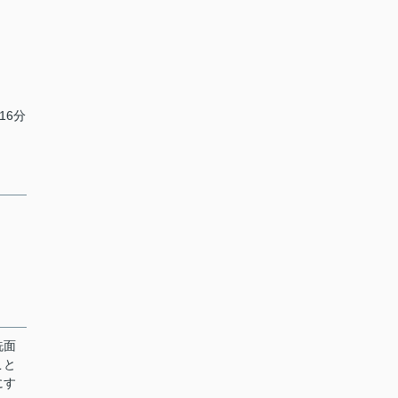
16分
洗面
こと
にす