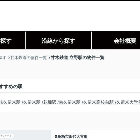
ら探す
沿線から探す
会社概要
甘木鉄道 立野駅の物件一覧
探す
甘木鉄道の物件一覧
すすめの駅
鉄久留米駅
/
久留米駅
/
花畑駅
/
南久留米駅
/
久留米高校前駅
/
久留米大学
アパート
鳥栖市
田代大官町