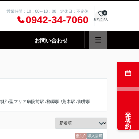
営業時間：10：00～18：00 定休日：不定休
0
0942-34-7060
お気に入り
お問い合わせ
前駅
/
聖マリア病院前駅
/
櫛原駅
/
荒木駅
/
御井駅
来店予約
敷礼0
即入居可