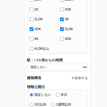
2K
2DK
2LDK
3K
3DK
3LDK
4K
4DK
4LDK以上
駅・バス停からの時間
建物構造
追加する
情報公開日
指定しない
本日
3日以内
1週間以内