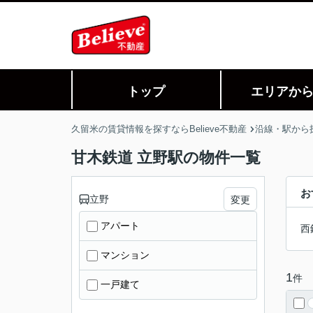
トップ
エリアか
久留米の賃貸情報を探すならBelieve不動産
沿線・駅から
甘木鉄道 立野駅の物件一覧
お
立野
変更
アパート
西
マンション
1
件
一戸建て