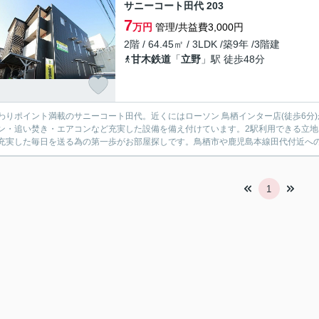
サニーコート田代 203
7
万円
管理/共益費3,000円
2階 / 64.45㎡ / 3LDK /築9年 /3階建
甘木鉄道
「
立野
」駅 徒歩48分
わりポイント満載のサニーコート田代。近くにはローソン 鳥栖インター店(徒歩6分
ン・追い焚き・エアコンなど充実した設備を備え付けています。2駅利用できる立
充実した毎日を送る為の第一歩がお部屋探しです。鳥栖市や鹿児島本線田代付近へのお
1