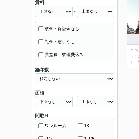
賃料
～
敷金・保証金なし
礼金・敷引なし
こだ
共益費・管理費込み
ッチ
す。
築年数
面積
～
間取り
ワンルーム
1K
1DK
1LDK