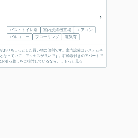
バス・トイレ別
室内洗濯機置場
エアコン
バルコニー
フローリング
電気有
)がありちょっとした買い物に便利です。室内設備はシステムキ
地となっていて、アクセスが良いです。駐輪場付きのアパートで
引っ越しをご検討しているなら、...
もっと見る