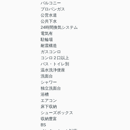
バルコニー
プロパンガス
公営水道
公共下水
24時間換気システム
電気有
駐輪場
耐震構造
ガスコンロ
コンロ２口以上
バス・トイレ別
温水洗浄便座
洗面台
シャワー
独立洗面台
浴槽
エアコン
床下収納
シューズボックス
収納豊富
BS