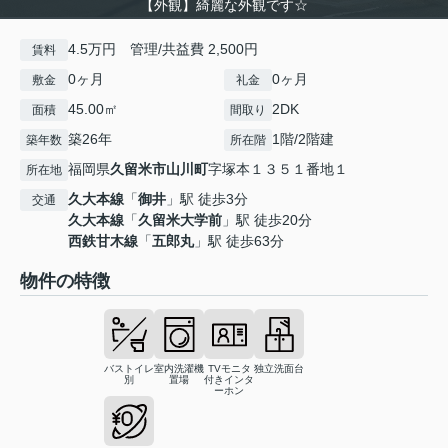
【外観】綺麗な外観です☆
4.5万円 管理/共益費 2,500円
賃料
0ヶ月
0ヶ月
敷金
礼金
45.00㎡
2DK
面積
間取り
築26年
1階/2階建
築年数
所在階
福岡県
久留米市
山川町
字塚本１３５１番地１
所在地
久大本線
「
御井
」駅 徒歩3分
交通
久大本線
「
久留米大学前
」駅 徒歩20分
西鉄甘木線
「
五郎丸
」駅 徒歩63分
物件の特徴
バストイレ
室内洗濯機
TVモニタ
独立洗面台
別
置場
付きインタ
ーホン