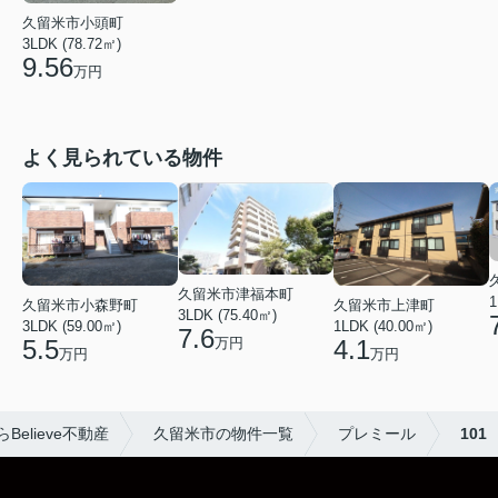
久留米市小頭町
3LDK (78.72㎡)
9.56
万円
よく見られている物件
久留米市津福本町
1
久留米市小森野町
久留米市上津町
3LDK (75.40㎡)
3LDK (59.00㎡)
1LDK (40.00㎡)
7.6
万円
5.5
4.1
万円
万円
elieve不動産
久留米市の物件一覧
プレミール
101