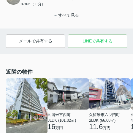
878ｍ（11分）
すべて見る
メールで共有する
LINEで共有する
近隣の物件
久留米市西町
久留米市六ツ門町
3LDK (101.02㎡)
2LDK (66.08㎡)
4
16
11.6
万円
万円