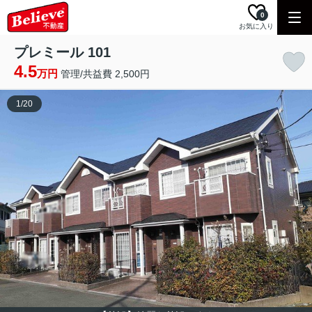
0
お気に入り
プレミール 101
4.5
万円
管理/共益費 2,500円
1
/
20