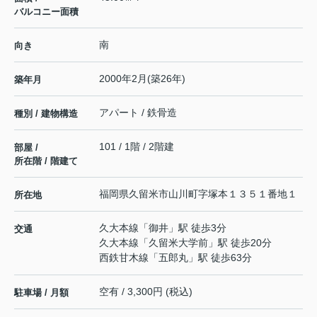
バルコニー面積
南
向き
2000年2月(築26年)
築年月
アパート / 鉄骨造
種別 / 建物構造
101 / 1階 / 2階建
部屋 /
所在階 / 階建て
福岡県
久留米市
山川町
字塚本１３５１番地１
所在地
久大本線
「
御井
」駅 徒歩3分
交通
久大本線
「
久留米大学前
」駅 徒歩20分
西鉄甘木線
「
五郎丸
」駅 徒歩63分
空有 / 3,300円 (税込)
駐車場 / 月額