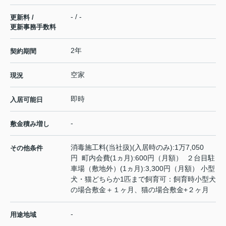
- / -
更新料 /
更新事務手数料
2年
契約期間
空家
現況
即時
入居可能日
-
敷金積み増し
消毒施工料(当社扱)(入居時のみ):1万7,050
その他条件
円 町内会費(1ヵ月):600円（月額） ２台目駐
車場（敷地外）(1ヵ月):3,300円（月額） 小型
犬・猫どちらか1匹まで飼育可：飼育時小型犬
の場合敷金＋１ヶ月、猫の場合敷金+２ヶ月
-
用途地域