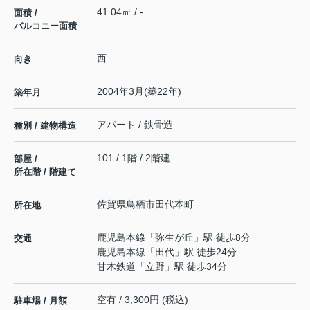
41.04㎡ / -
面積 /
バルコニー面積
西
向き
2004年3月(築22年)
築年月
アパート / 鉄骨造
種別 / 建物構造
101 / 1階 / 2階建
部屋 /
所在階 / 階建て
佐賀県
鳥栖市
田代本町
所在地
鹿児島本線
「
弥生が丘
」駅 徒歩8分
交通
鹿児島本線
「
田代
」駅 徒歩24分
甘木鉄道
「
立野
」駅 徒歩34分
空有 / 3,300円 (税込)
駐車場 / 月額