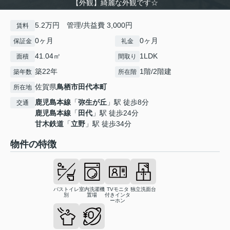
【外観】綺麗な外観です☆
5.2万円 管理/共益費 3,000円
賃料
0ヶ月
0ヶ月
保証金
礼金
41.04㎡
1LDK
面積
間取り
築22年
1階/2階建
築年数
所在階
佐賀県
鳥栖市
田代本町
所在地
鹿児島本線
「
弥生が丘
」駅 徒歩8分
交通
鹿児島本線
「
田代
」駅 徒歩24分
甘木鉄道
「
立野
」駅 徒歩34分
物件の特徴
バストイレ
室内洗濯機
TVモニタ
独立洗面台
別
置場
付きインタ
ーホン