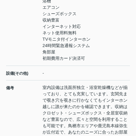
浴槽
エアコン
シューズボックス
収納豊富
インターネット対応
ネット使用料無料
TVモニタ付インターホン
24時間緊急通報システム
角部屋
初期費用カード決済可
-
設備(その他)
室内設備は洗面所独立・浴室乾燥機などが揃
備考
っており、とても充実しています。玄関先ま
で覗き穴を覗きに行かなくてもインターホン
越しに誰が来たのかを確認できます。収納は
クロゼット・シューズボックス・全居室収納
など豊富なので、広々と空間を利用すること
も可能です。鳥栖市エリアや鹿児島本線弥生
が丘付近で、あなたのニーズに合ったお部屋