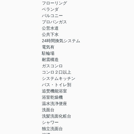
フローリング
ベランダ
バルコニー
プロパンガス
公営水道
公共下水
24時間換気システム
電気有
駐輪場
耐震構造
ガスコンロ
コンロ２口以上
システムキッチン
バス・トイレ別
追焚機能浴室
浴室乾燥機
温水洗浄便座
洗面台
洗髪洗面化粧台
シャワー
独立洗面台