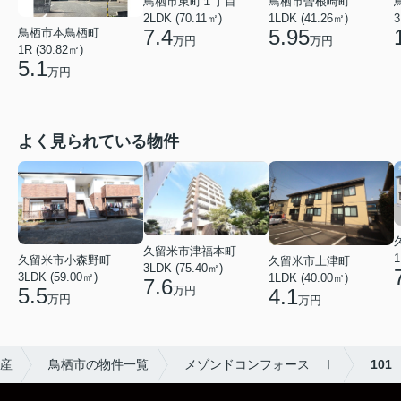
鳥栖市東町１丁目
鳥栖市曽根崎町
2LDK (70.11㎡)
1LDK (41.26㎡)
3
7.4
5.95
鳥栖市本鳥栖町
万円
万円
1R (30.82㎡)
5.1
万円
よく見られている物件
久留米市津福本町
1
久留米市小森野町
久留米市上津町
3LDK (75.40㎡)
3LDK (59.00㎡)
1LDK (40.00㎡)
7.6
万円
5.5
4.1
万円
万円
動産
鳥栖市の物件一覧
メゾンドコンフォース Ⅰ
101