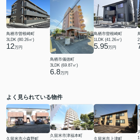
鳥栖市曽根崎町
鳥栖市曽根崎町
2
3LDK (80.26㎡)
1LDK (41.26㎡)
12
5.95
万円
万円
鳥栖市儀徳町
3LDK (69.87㎡)
6.8
万円
よく見られている物件
久留米市津福本町
1
久留米市小森野町
久留米市上津町