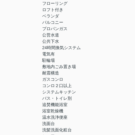
フローリング
ロフト付き
ベランダ
バルコニー
プロパンガス
公営水道
公共下水
24時間換気システム
電気有
駐輪場
敷地内ごみ置き場
耐震構造
ガスコンロ
コンロ２口以上
システムキッチン
バス・トイレ別
追焚機能浴室
浴室乾燥機
温水洗浄便座
洗面台
洗髪洗面化粧台