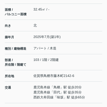
32.45㎡ / -
面積 /
バルコニー面積
北
向き
2025年7月(築1年)
築年月
アパート / 木造
種別 / 建物構造
103 / 1階 / 2階建
部屋 /
所在階 / 階建て
佐賀県
鳥栖市
藤木町
2142-6
所在地
鹿児島本線
「
鳥栖
」駅 徒歩20分
交通
鹿児島本線
「
田代
」駅 徒歩35分
西鉄大牟田線
「
味坂
」駅 徒歩65分