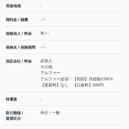
-
用途地域
- / -
権利金 / 雑費
有 / -
保険加入 / 料金
- / -
保険名 / 保険期間
必加入
保証会社 / 料金
その他
アルファー
アルファー必須：【初回】月総額の50％
【更新料】なし 【口振料】500円
-
特優賃
仲介 / 一般
取引態様 /
賃貸区分