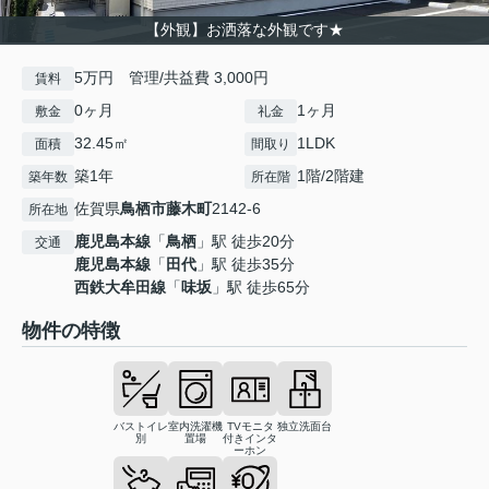
【外観】お洒落な外観です★
5万円 管理/共益費 3,000円
賃料
0ヶ月
1ヶ月
敷金
礼金
32.45㎡
1LDK
面積
間取り
築1年
1階/2階建
築年数
所在階
佐賀県
鳥栖市
藤木町
2142-6
所在地
鹿児島本線
「
鳥栖
」駅 徒歩20分
交通
鹿児島本線
「
田代
」駅 徒歩35分
西鉄大牟田線
「
味坂
」駅 徒歩65分
物件の特徴
バストイレ
室内洗濯機
TVモニタ
独立洗面台
別
置場
付きインタ
ーホン