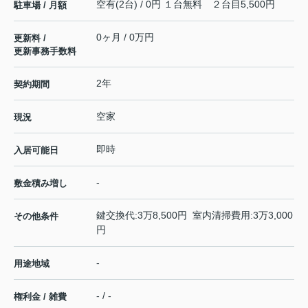
空有(2台) / 0円 １台無料 ２台目5,500円
駐車場 / 月額
0ヶ月 / 0万円
更新料 /
更新事務手数料
2年
契約期間
空家
現況
即時
入居可能日
-
敷金積み増し
鍵交換代:3万8,500円 室内清掃費用:3万3,000
その他条件
円
-
用途地域
- / -
権利金 / 雑費