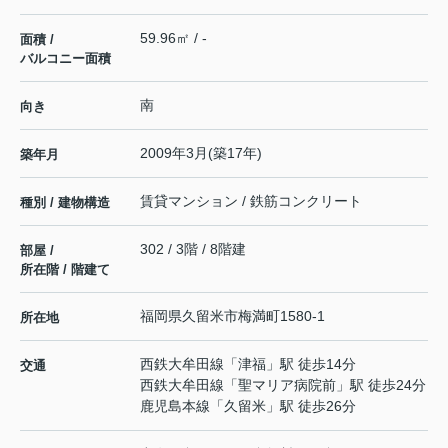
59.96㎡ / -
面積 /
バルコニー面積
南
向き
2009年3月(築17年)
築年月
賃貸マンション / 鉄筋コンクリート
種別 / 建物構造
302 / 3階 / 8階建
部屋 /
所在階 / 階建て
福岡県
久留米市
梅満町
1580-1
所在地
西鉄大牟田線
「
津福
」駅 徒歩14分
交通
西鉄大牟田線
「
聖マリア病院前
」駅 徒歩24分
鹿児島本線
「
久留米
」駅 徒歩26分