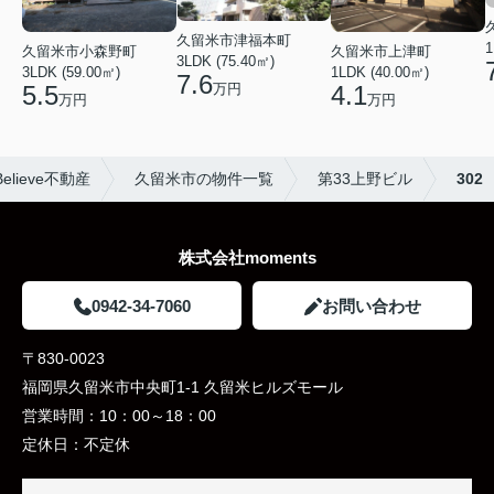
久留米市津福本町
1
久留米市小森野町
久留米市上津町
3LDK (75.40㎡)
3LDK (59.00㎡)
1LDK (40.00㎡)
7.6
万円
5.5
4.1
万円
万円
ieve不動産
久留米市の物件一覧
第33上野ビル
302
株式会社moments
0942-34-7060
お問い合わせ
〒830-0023
福岡県久留米市中央町1-1 久留米ヒルズモール
営業時間：
10：00～18：00
定休日：
不定休