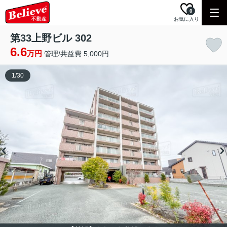
0
お気に入り
第33上野ビル 302
6.6
万円
管理/共益費 5,000円
1
/
30