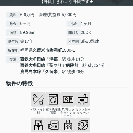
【外観】きれいな外観です★
6.6万円 管理/共益費 5,000円
賃料
0ヶ月
1ヶ月
敷金
礼金
59.96㎡
2LDK
面積
間取り
築17年
3階/8階建
築年数
所在階
福岡県
久留米市
梅満町
1580-1
所在地
西鉄大牟田線
「
津福
」駅 徒歩14分
交通
西鉄大牟田線
「
聖マリア病院前
」駅 徒歩24分
鹿児島本線
「
久留米
」駅 徒歩26分
物件の特徴
バストイレ
室内洗濯機
TVモニタ
カウンター
別
置場
付きインタ
キッチン
ーホン