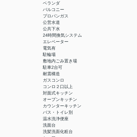
ベランダ
バルコニー
プロパンガス
公営水道
公共下水
24時間換気システム
エレベーター
電気有
駐輪場
敷地内ごみ置き場
駐車2台可
耐震構造
ガスコンロ
コンロ２口以上
対面式キッチン
オープンキッチン
カウンターキッチン
バス・トイレ別
温水洗浄便座
洗面台
洗髪洗面化粧台