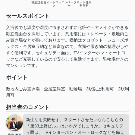
独立洗面台
オートロッ
エレベータ
ネット使用
ク
ー
料無料
セールスポイント
入浴後でも温度や湿度に悩まされずに化粧やヘアメイクができる
独立洗面台を採用しています。共用部にはエレベータ・敷地内ご
み置き場などが揃っております。収納はクロゼット・シューズボ
ックス・全居室収納など豊富なので、衣類や履き物の整理がしや
すく便利です。セキュリティ面は、TVインターホン・オートロ
ックなど充実しているので安心して生活できます。駐輪場付きの
マンションです。
ポイント
敷地内ごみ置き場
全居室洋室
駐輪場
3駅以上利用可
2駅利
用可
担当者のコメント
新生活を失敗せず、スタートさせたいならこちらの
「第33上野ビル」はいかがでしょうか。セキュリテ
ィ面は、TVインターホン・オートロックなどを備え