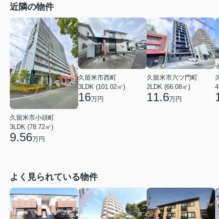
近隣の物件
久留米市西町
久留米市六ツ門町
3LDK (101.02㎡)
2LDK (66.08㎡)
4
16
11.6
万円
万円
久留米市小頭町
3LDK (78.72㎡)
9.56
万円
よく見られている物件