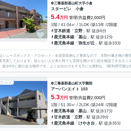
三養基郡基山町
大字小倉
スタービレ 小倉
5.4
万円
管理/共益費2,000円
1階 / 41.04㎡ / 1LDK /築13年 /2階建
甘木鉄道
「
立野
」駅 徒歩6分
鹿児島本線
「
基山
」駅 徒歩12分
鹿児島本線
「
弥生が丘
」駅 徒歩33分
はシューズボックス・クロゼット・全居室収納など豊富なので、衣類や履き物の整
変充実しております。知らない人が来た時でも玄関を開けずに顔を確認できるモニ
、徒歩6分に駅のある物件です。よくお出かけをする方にも便利な、2駅利用可能な物
アパート
三養基郡基山町
大字園部
アーバンエイト 103
5.3
万円
管理/共益費2,000円
1階 / 51.30㎡ / 2LDK /築24年 /2階建
鹿児島本線
「
基山
」駅 徒歩17分
甘木鉄道
「
立野
」駅 徒歩29分
鹿児島本線
「
けやき台
」駅 徒歩35分