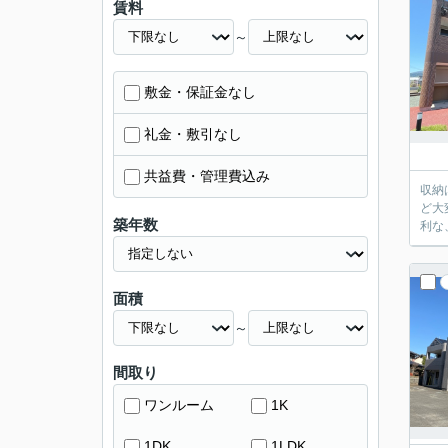
賃料
～
敷金・保証金なし
礼金・敷引なし
共益費・管理費込み
収納
ど大
築年数
利な
面積
～
間取り
ワンルーム
1K
1DK
1LDK