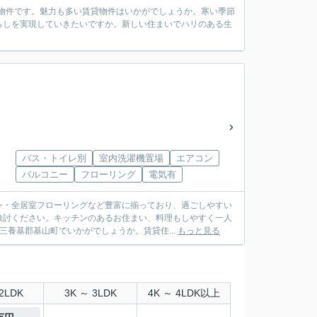
物件です。魅力も多い賃貸物件はいかがでしょうか。寒い季節
らしを実現していきたいですか。新しい住まいでハリのある生
バス・トイレ別
室内洗濯機置場
エアコン
バルコニー
フローリング
電気有
ン・全居室フローリングなど豊富に揃っており、過ごしやすい
検討ください。キッチンのあるお住まい、料理もしやすく一人
養基郡基山町でいかがでしょうか。賃貸住...
もっと見る
2LDK
3K ～ 3LDK
4K ～ 4LDK以上