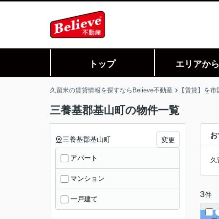
トップ
エリアか
久留米の賃貸情報を探すならBelieve不動産
【賃貸】を市
三養基郡基山町の物件一覧
お
三養基郡基山町
変更
アパート
久
マンション
3
件
一戸建て