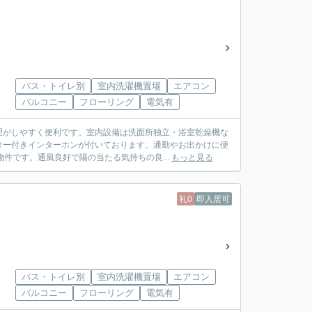
バス・トイレ別
室内洗濯機置場
エアコン
バルコニー
フローリング
電気有
理がしやすく便利です。室内設備は洗面所独立・浴室乾燥機な
ター付きインターホンが付いております。通勤やお出かけに便
件です。通風良好で陽の当たる気持ちの良...
もっと見る
礼0
即入居可
バス・トイレ別
室内洗濯機置場
エアコン
バルコニー
フローリング
電気有