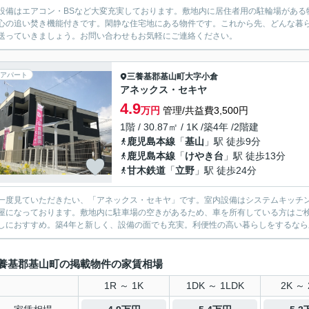
設備はエアコン・BSなど大変充実しております。敷地内に居住者用の駐輪場がある
心の追い焚き機能付きです。閑静な住宅地にある物件です。これから先、どんな暮
送っていきましょう。お問い合わせもお気軽にご連絡ください。
アパート
三養基郡基山町
大字小倉
アネックス・セキヤ
4.9
万円
管理/共益費3,500円
1階 / 30.87㎡ / 1K /築4年 /2階建
鹿児島本線
「
基山
」駅 徒歩9分
鹿児島本線
「
けやき台
」駅 徒歩13分
甘木鉄道
「
立野
」駅 徒歩24分
一度見ていただきたい、「アネックス・セキヤ」です。室内設備はシステムキッチ
屋になっております。敷地内に駐車場の空きがあるため、車を所有している方はご
しにおすすめ。築4年と新しく、設備の面でも充実。利便性の高い暮らしをするなら三
養基郡基山町の掲載物件の家賃相場
1R ～ 1K
1DK ～ 1LDK
2K ～ 