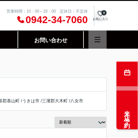
営業時間：10：00～18：00 定休日：不定休
0
0942-34-7060
お気に入り
お問い合わせ
基郡基山町
/
うきは市
/
三潴郡大木町
/
八女市
来店予約