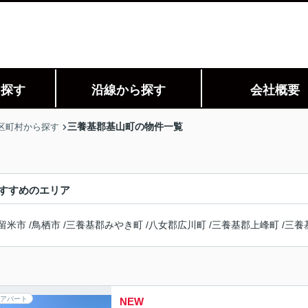
ら探す
沿線から探す
会社概要
三養基郡基山町の物件一覧
区町村から探す
すすめのエリア
留米市
/
鳥栖市
/
三養基郡みやき町
/
八女郡広川町
/
三養基郡上峰町
/
三養
アパート
NEW