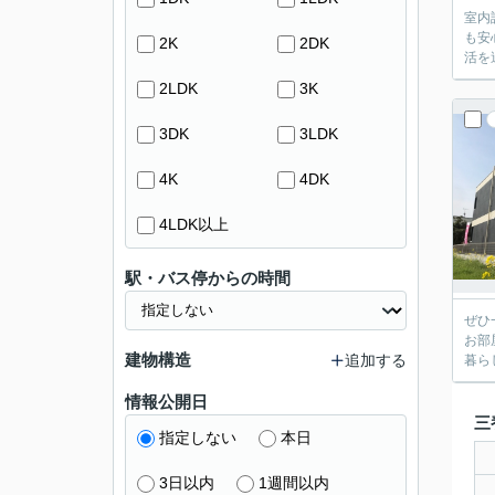
室内
も安
2K
2DK
活を
2LDK
3K
3DK
3LDK
4K
4DK
4LDK以上
駅・バス停からの時間
ぜひ
お部
建物構造
追加する
暮ら
情報公開日
三
指定しない
本日
3日以内
1週間以内