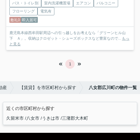
バス・トイレ別
室内洗濯機置場
エアコン
バルコニー
フローリング
電気有
敷礼0
即入居可
鹿児島本線西牟田駅周辺への引っ越しをお考えなら「グリーンヒル山
下 Ａ」。収納はクロゼット・シューズボックスなど豊富なので...
もっ
と見る
1
動産
【賃貸】を市区町村から探す
八女郡広川町の物件一覧
近くの市区町村から探す
久留米市
八女市
うきは市
三潴郡大木町