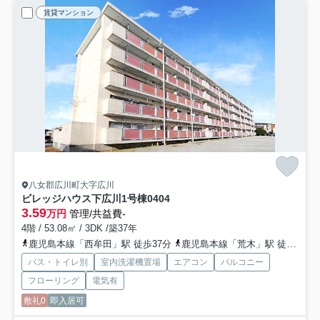
賃貸マンション
八女郡広川町大字広川
ビレッジハウス下広川1号棟
0404
3.59
万円
管理/共益費-
4階 / 53.08㎡ / 3DK /築37年
鹿児島本線「西牟田」駅 徒歩37分
鹿児島本線「荒木」駅 徒歩51分
バス・トイレ別
室内洗濯機置場
エアコン
バルコニー
フローリング
電気有
敷礼0
即入居可