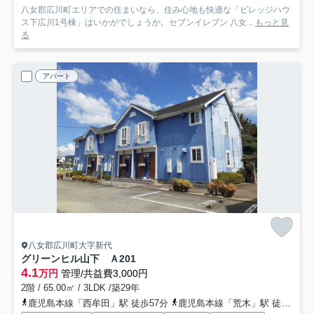
八女郡広川町エリアでの住まいなら、住み心地も快適な「ビレッジハウ
ス下広川1号棟」はいかがでしょうか。セブンイレブン 八女...
もっと見
る
アパート
八女郡広川町大字新代
グリーンヒル山下 Ａ
201
4.1
万円
管理/共益費3,000円
2階 / 65.00㎡ / 3LDK /築29年
鹿児島本線「西牟田」駅 徒歩57分
鹿児島本線「荒木」駅 徒歩85分