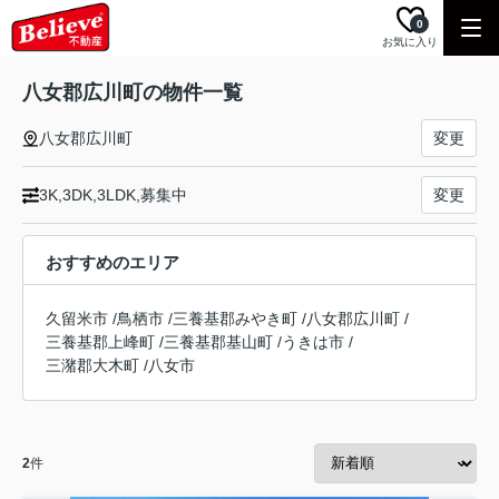
0
お気に入り
八女郡広川町の物件一覧
八女郡広川町
変更
3K,3DK,3LDK,募集中
変更
おすすめのエリア
久留米市
/
鳥栖市
/
三養基郡みやき町
/
八女郡広川町
/
三養基郡上峰町
/
三養基郡基山町
/
うきは市
/
三潴郡大木町
/
八女市
2
件