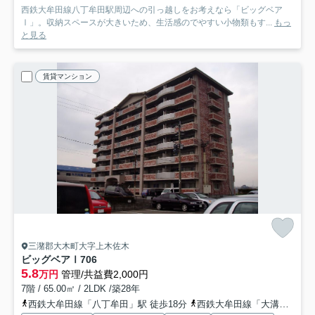
西鉄大牟田線八丁牟田駅周辺への引っ越しをお考えなら「ビッグベア
Ⅰ」。収納スペースが大きいため、生活感のでやすい小物類もす...
もっ
と見る
賃貸マンション
三潴郡大木町大字上木佐木
ビッグベアⅠ
706
5.8
万円
管理/共益費2,000円
7階 / 65.00㎡ / 2LDK /築28年
西鉄大牟田線「八丁牟田」駅 徒歩18分
西鉄大牟田線「大溝」駅 徒歩40分