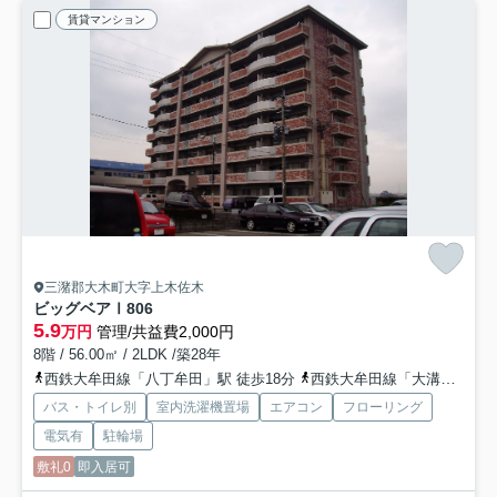
賃貸マンション
三潴郡大木町大字上木佐木
ビッグベアⅠ
806
5.9
万円
管理/共益費2,000円
8階 / 56.00㎡ / 2LDK /築28年
西鉄大牟田線「八丁牟田」駅 徒歩18分
西鉄大牟田線「大溝」駅 徒歩40分
バス・トイレ別
室内洗濯機置場
エアコン
フローリング
電気有
駐輪場
敷礼0
即入居可