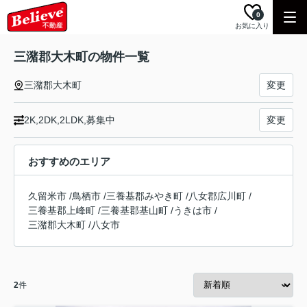
0
お気に入り
三潴郡大木町の物件一覧
三潴郡大木町
変更
2K,2DK,2LDK,募集中
変更
おすすめのエリア
久留米市
/
鳥栖市
/
三養基郡みやき町
/
八女郡広川町
/
三養基郡上峰町
/
三養基郡基山町
/
うきは市
/
三潴郡大木町
/
八女市
2
件