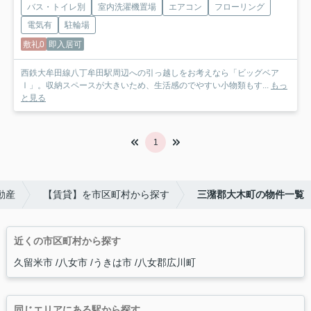
バス・トイレ別
室内洗濯機置場
エアコン
フローリング
電気有
駐輪場
敷礼0
即入居可
西鉄大牟田線八丁牟田駅周辺への引っ越しをお考えなら「ビッグベア
Ⅰ」。収納スペースが大きいため、生活感のでやすい小物類もす...
もっ
と見る
1
動産
【賃貸】を市区町村から探す
三潴郡大木町の物件一覧
近くの市区町村から探す
久留米市
八女市
うきは市
八女郡広川町
同じエリアにある駅から探す