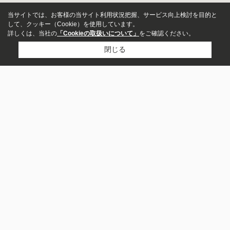
当サイトでは、お客様の当サイト利用状況把握、サービス向上検討を目的と
して、クッキー（Cookie）を使用しています。
詳しくは、当社の
「Cookieの取扱いについて」
をご確認ください。
閉じる
アパート
マンション
株式会社moments
一戸建て
0942-34-7060
お問い合わせ
賃料
〒830-0023
～
福岡県久留米市中央町1-1 久留米ヒルズモール
営業時間：
10：00～18：00
敷金・保証金なし
定休日：
不定休
礼金・敷引なし