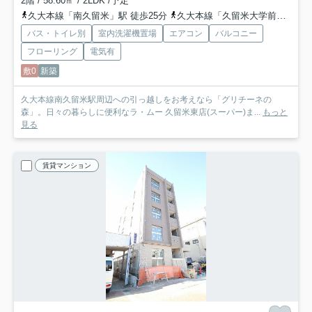
2階 / 58.60㎡ / 2LDK /予定
久大本線「南久留米」駅 徒歩25分
久大本線「久留米大学前」駅 徒歩23分
バス・トイレ別
室内洗濯機置場
エアコン
バルコニー
フローリング
電気有
敷0
新築
久大本線南久留米駅周辺への引っ越しをお考えなら「グリチーネの
森」。日々の暮らしに便利なラ・ムー 久留米東店(スーパー)ま...
もっと
見る
賃貸マンション