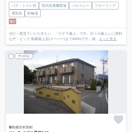
バス・トイレ別
室内洗濯機置場
バルコニー
フローリング
電気有
駐輪場
敷0
ぜひ一度見ていただきたい、「ステラ蔵上」です。日々の暮らしに便利
なザ・ビッグ 鳥栖蔵上店(スーパー)まで400mです。独...
もっと見る
アパート
鳥栖市村田町