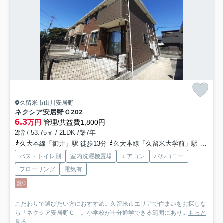
久留米市山川安居野
ネクシア安居野Ｃ
202
6.3
万円
管理/共益費1,800円
2階 / 53.75㎡ / 2LDK /築7年
久大本線「御井」駅 徒歩13分
久大本線「久留米大学前」駅 徒歩32分
バス・トイレ別
室内洗濯機置場
エアコン
バルコニー
フローリング
電気有
敷0
こだわりで選びたい方におすすめ。久留米市エリアで住まいをお探しな
ら「ネクシア安居野Ｃ」。小学校が十分通学できる範囲にあり...
もっと
見る