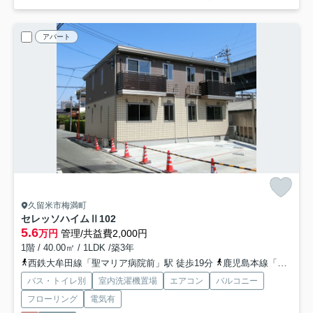
アパート
久留米市梅満町
セレッソハイムⅡ
102
5.6
万円
管理/共益費2,000円
1階 / 40.00㎡ / 1LDK /築3年
西鉄大牟田線「聖マリア病院前」駅 徒歩19分
鹿児島本線「久留米」駅 徒歩18分
バス・トイレ別
室内洗濯機置場
エアコン
バルコニー
フローリング
電気有