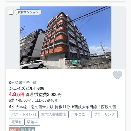
賃貸マンション
久留米市野中町
ジェイズビルⅡ
606
4.8
万円
管理/共益費3,000円
6階 / 45.50㎡ / 1LDK /築46年
久大本線「南久留米」駅 徒歩11分
西鉄大牟田線「西鉄久留米」駅 徒歩12分
バス・トイレ別
室内洗濯機置場
バルコニー
フローリング
電気有
駐輪場
敷礼0
即入居可