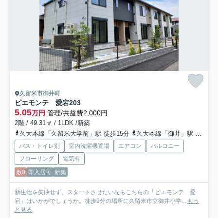
久留米市御井町
ピエモンテ 愛宕
203
5.05
万円
管理/共益費2,000円
2階 / 49.31㎡ / 1LDK /新築
久大本線「久留米大学前」駅 徒歩15分
久大本線「御井」駅 徒歩23分
バス・トイレ別
室内洗濯機置場
エアコン
バルコニー
フローリング
電気有
敷0
即入居可
新築
新生活を失敗せず、スタートさせたいならこちらの「ピエモンテ 愛
宕」はいかがでしょうか。徒歩9分の場所に久留米市立御井小学...
もっ
と見る