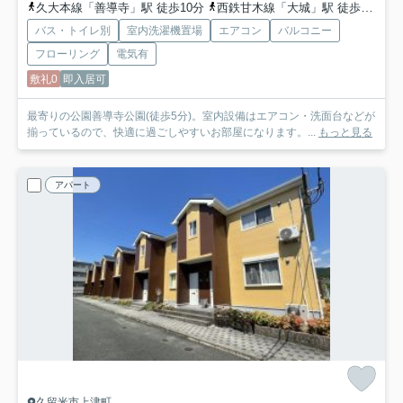
久大本線「善導寺」駅 徒歩10分
西鉄甘木線「大城」駅 徒歩51分
バス・トイレ別
室内洗濯機置場
エアコン
バルコニー
フローリング
電気有
敷礼0
即入居可
最寄りの公園善導寺公園(徒歩5分)。室内設備はエアコン・洗面台などが
揃っているので、快適に過ごしやすいお部屋になります。...
もっと見る
アパート
久留米市上津町