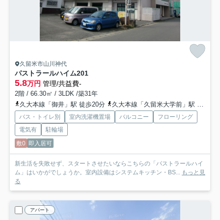
久留米市山川神代
パストラールハイム
201
5.8
万円
管理/共益費-
2階 / 66.30㎡ / 3LDK /築31年
久大本線「御井」駅 徒歩20分
久大本線「久留米大学前」駅 徒歩27分
バス・トイレ別
室内洗濯機置場
バルコニー
フローリング
電気有
駐輪場
敷0
即入居可
新生活を失敗せず、スタートさせたいならこちらの「パストラールハイ
ム」はいかがでしょうか。室内設備はシステムキッチン・BS...
もっと見
る
アパート