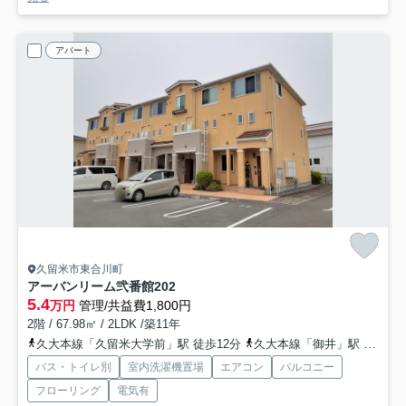
アパート
久留米市東合川町
アーバンリーム弐番館
202
5.4
万円
管理/共益費1,800円
2階 / 67.98㎡ / 2LDK /築11年
久大本線「久留米大学前」駅 徒歩12分
久大本線「御井」駅 徒歩28分
バス・トイレ別
室内洗濯機置場
エアコン
バルコニー
フローリング
電気有