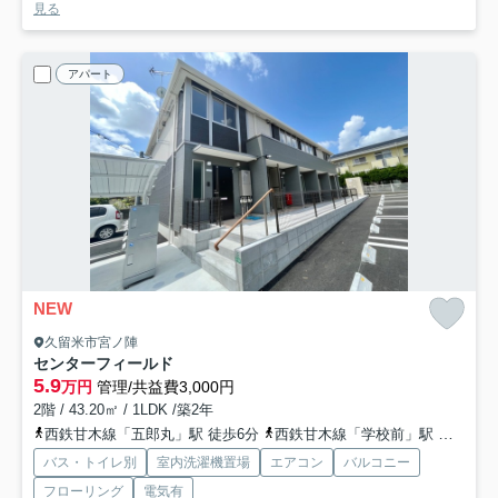
見る
アパート
NEW
久留米市宮ノ陣
センターフィールド
5.9
万円
管理/共益費3,000円
2階 / 43.20㎡ / 1LDK /築2年
西鉄甘木線「五郎丸」駅 徒歩6分
西鉄甘木線「学校前」駅 徒歩13分
バス・トイレ別
室内洗濯機置場
エアコン
バルコニー
フローリング
電気有