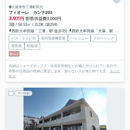
久留米市三潴町田川
フィオーレ カンナ
203
3.9
万円
管理/共益費3,000円
2階 / 58.53㎡ / 2LDK /築25年
西鉄大牟田線「三潴」駅 徒歩3分
西鉄大牟田線「犬塚」駅 徒歩22分
バス・トイレ別
室内洗濯機置場
バルコニー
フローリング
電気有
駐輪場
敷礼0
収納はシューズボックス・全居室収納などが備え付けられているので、
衣類や日用品の収納に重宝します。知らない人が来た時でも玄...
もっと
見る
アパート