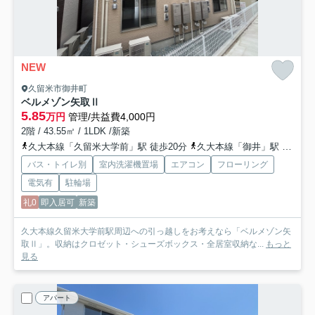
NEW
久留米市御井町
ベルメゾン矢取Ⅱ
5.85
万円
管理/共益費4,000円
2階 / 43.55㎡ / 1LDK /新築
久大本線「久留米大学前」駅 徒歩20分
久大本線「御井」駅 徒歩29分
バス・トイレ別
室内洗濯機置場
エアコン
フローリング
電気有
駐輪場
礼0
即入居可
新築
久大本線久留米大学前駅周辺への引っ越しをお考えなら「ベルメゾン矢
取Ⅱ」。収納はクロゼット・シューズボックス・全居室収納な...
もっと
見る
アパート