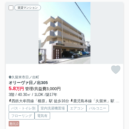
賃貸マンション
久留米市日ノ出町
オリーヴァ日ノ出
305
5.8
万円
管理/共益費3,000円
3階 / 40.30㎡ / 1LDK /築17年
西鉄大牟田線「櫛原」駅 徒歩16分
鹿児島本線「久留米」駅 徒歩19分
バス・トイレ別
室内洗濯機置場
エアコン
バルコニー
フローリング
電気有
敷礼0