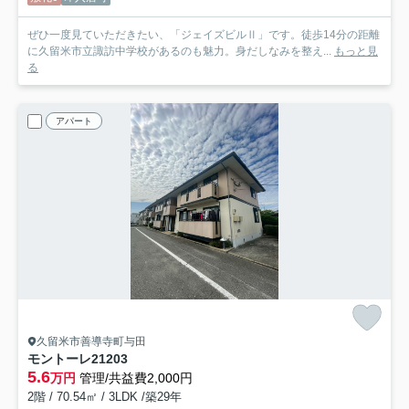
ぜひ一度見ていただきたい、「ジェイズビルⅡ」です。徒歩14分の距離
に久留米市立諏訪中学校があるのも魅力。身だしなみを整え...
もっと見
る
アパート
久留米市善導寺町与田
モントーレ21
203
5.6
万円
管理/共益費2,000円
2階 / 70.54㎡ / 3LDK /築29年