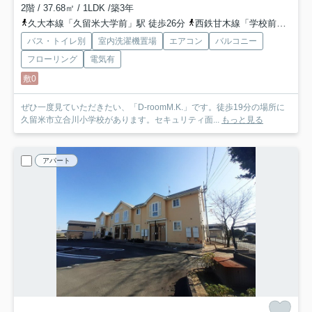
2階 / 37.68㎡ / 1LDK /築3年
久大本線「久留米大学前」駅 徒歩26分
西鉄甘木線「学校前」駅 徒歩29分
バス・トイレ別
室内洗濯機置場
エアコン
バルコニー
フローリング
電気有
敷0
ぜひ一度見ていただきたい、「D-roomM.K.」です。徒歩19分の場所に
久留米市立合川小学校があります。セキュリティ面...
もっと見る
アパート