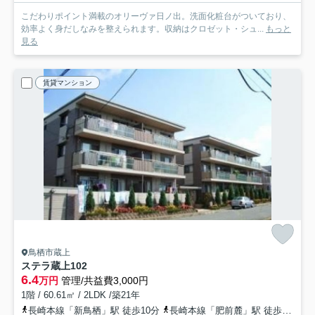
こだわりポイント満載のオリーヴァ日ノ出。洗面化粧台がついており、
効率よく身だしなみを整えられます。収納はクロゼット・シュ...
もっと
見る
賃貸マンション
鳥栖市蔵上
ステラ蔵上
102
6.4
万円
管理/共益費3,000円
1階 / 60.61㎡ / 2LDK /築21年
長崎本線「新鳥栖」駅 徒歩10分
長崎本線「肥前麓」駅 徒歩27分