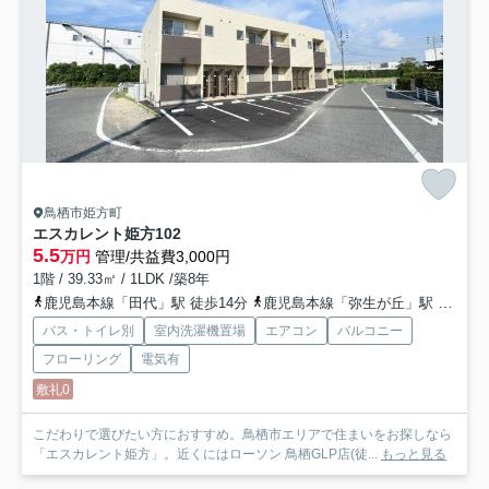
鳥栖市姫方町
エスカレント姫方
102
5.5
万円
管理/共益費3,000円
1階 / 39.33㎡ / 1LDK /築8年
鹿児島本線「田代」駅 徒歩14分
鹿児島本線「弥生が丘」駅 徒歩31分
バス・トイレ別
室内洗濯機置場
エアコン
バルコニー
フローリング
電気有
敷礼0
こだわりで選びたい方におすすめ。鳥栖市エリアで住まいをお探しなら
「エスカレント姫方」。近くにはローソン 鳥栖GLP店(徒...
もっと見る