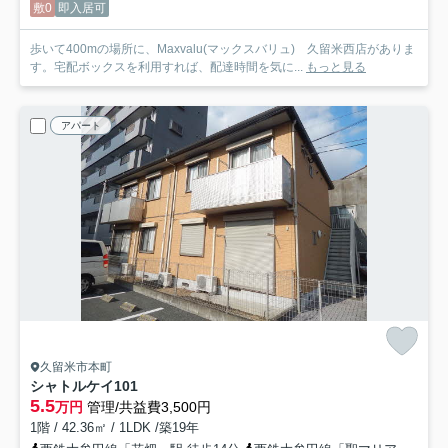
敷0
即入居可
歩いて400mの場所に、Maxvalu(マックスバリュ) 久留米西店がありま
す。宅配ボックスを利用すれば、配達時間を気に...
もっと見る
アパート
久留米市本町
シャトルケイ
101
5.5
万円
管理/共益費3,500円
1階 / 42.36㎡ / 1LDK /築19年