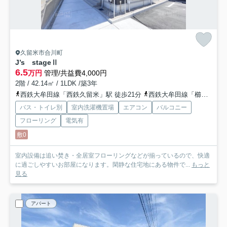
久留米市合川町
J’s stageⅡ
6.5
万円
管理/共益費4,000円
2階 / 42.14㎡ / 1LDK /築3年
西鉄大牟田線「西鉄久留米」駅 徒歩21分
西鉄大牟田線「櫛原」駅 徒歩22分
バス・トイレ別
室内洗濯機置場
エアコン
バルコニー
フローリング
電気有
敷0
室内設備は追い焚き・全居室フローリングなどが揃っているので、快適
に過ごしやすいお部屋になります。閑静な住宅地にある物件で...
もっと
見る
アパート