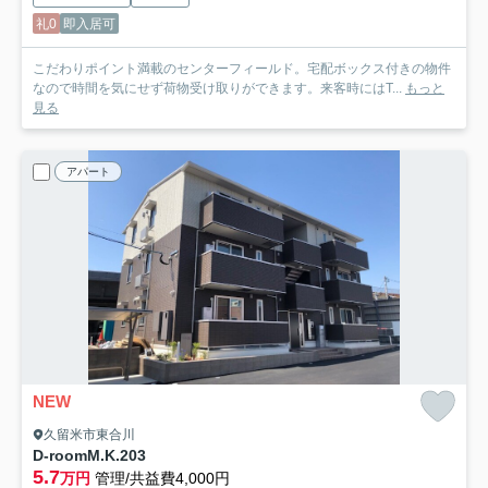
礼0
即入居可
こだわりポイント満載のセンターフィールド。宅配ボックス付きの物件
なので時間を気にせず荷物受け取りができます。来客時にはT...
もっと
見る
アパート
NEW
久留米市東合川
D-roomM.K.
203
5.7
万円
管理/共益費4,000円