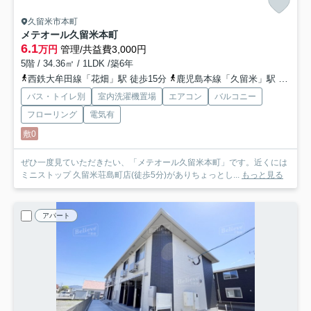
久留米市本町
メテオール久留米本町
6.1
万円
管理/共益費3,000円
5階 / 34.36㎡ / 1LDK /築6年
西鉄大牟田線「花畑」駅 徒歩15分
鹿児島本線「久留米」駅 徒歩18分
バス・トイレ別
室内洗濯機置場
エアコン
バルコニー
フローリング
電気有
敷0
ぜひ一度見ていただきたい、「メテオール久留米本町」です。近くには
ミニストップ 久留米荘島町店(徒歩5分)がありちょっとし...
もっと見る
アパート