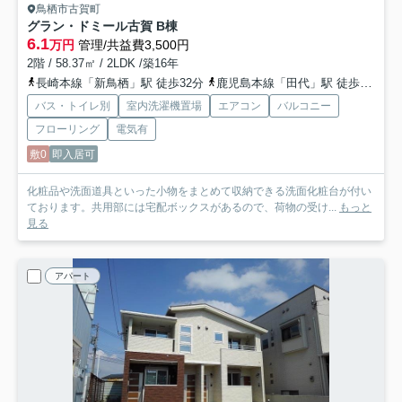
鳥栖市古賀町
グラン・ドミール古賀 B棟
6.1
万円
管理/共益費3,500円
2階 / 58.37㎡ / 2LDK /築16年
長崎本線「新鳥栖」駅 徒歩32分
鹿児島本線「田代」駅 徒歩36分
バス・トイレ別
室内洗濯機置場
エアコン
バルコニー
フローリング
電気有
敷0
即入居可
化粧品や洗面道具といった小物をまとめて収納できる洗面化粧台が付い
ております。共用部には宅配ボックスがあるので、荷物の受け...
もっと
見る
アパート