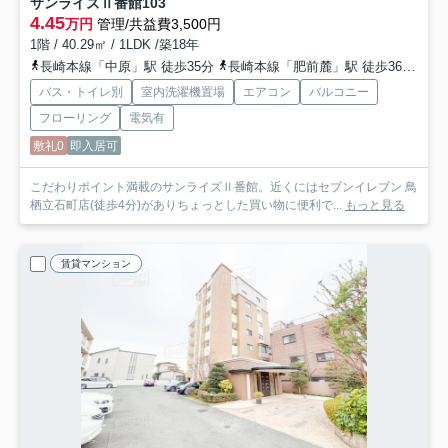
サンライズⅡ番館
103
4.45
万円
管理/共益費3,500円
1階 / 40.29㎡ / 1LDK /築18年
長崎本線「中原」駅 徒歩35分
長崎本線「肥前麓」駅 徒歩36分
鹿
バス・トイレ別
室内洗濯機置場
エアコン
バルコニー
フローリング
電気有
敷礼0
即入居可
こだわりポイント満載のサンライズⅡ番館。近くにはセブンイレブン 鳥
栖立石町店(徒歩4分)がありちょっとした買い物に便利で...
もっと見る
賃貸マンション