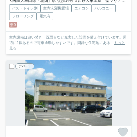
西鉄大牟田線「花畑」駅 徒歩14分
西鉄大牟田線「聖マリア病院前」駅 徒歩15分
バス・トイレ別
室内洗濯機置場
エアコン
バルコニー
フローリング
電気有
敷0
室内設備は追い焚き・洗面台など充実した設備を備え付けています。周
辺に2駅あるので電車通勤しやすいです。閑静な住宅地にある...
もっと
見る
アパート