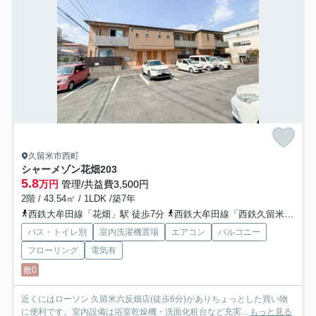
久留米市西町
シャーメゾン花畑
203
5.8
万円
管理/共益費3,500円
2階 / 43.54㎡ / 1LDK /築7年
西鉄大牟田線「花畑」駅 徒歩7分
西鉄大牟田線「西鉄久留米」駅 徒歩13分
バス・トイレ別
室内洗濯機置場
エアコン
バルコニー
フローリング
電気有
敷0
近くにはローソン 久留米六反畑店(徒歩6分)がありちょっとした買い物
に便利です。室内設備は浴室乾燥機・洗面化粧台など充実...
もっと見る