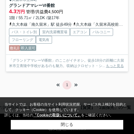
グランドアマレーVI番館
4.3
万円
管理/共益費4,500円
1階 / 55.71㎡ / 2LDK /築17年
久大本線「南久留米」駅 徒歩49分
久大本線「久留米高校前」駅 徒歩55分
バス・トイレ別
室内洗濯機置場
エアコン
バルコニー
フローリング
電気有
敷礼0
即入居可
「グランドアマレーVI番館」のここがイチオシ。徒歩18分の距離に久留
米市立青陵中学校があるのも魅力。収納はクロゼット・シ...
もっと見る
1
当サイトでは、お客様の当サイト利用状況把握、サービス向上検討を目的と
賃貸情報を探すならBelieve不動産
【賃貸】「2面採光」の一覧
して、クッキー（Cookie）を使用しています。
詳しくは、当社の
「Cookieの取扱いについて」
をご確認ください。
閉じる
株式会社moments