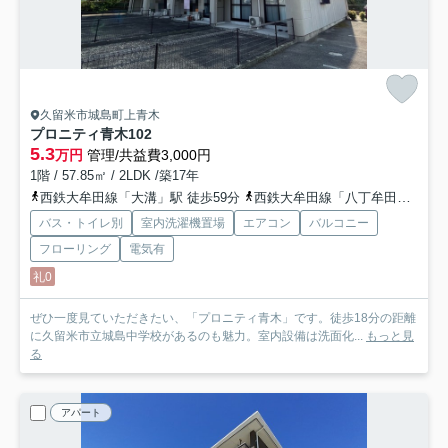
久留米市城島町上青木
プロニティ青木
102
5.3
万円
管理/共益費3,000円
1階 / 57.85㎡ / 2LDK /築17年
西鉄大牟田線「大溝」駅 徒歩59分
西鉄大牟田線「八丁牟田」駅 徒歩74分
バス・トイレ別
室内洗濯機置場
エアコン
バルコニー
フローリング
電気有
礼0
ぜひ一度見ていただきたい、「プロニティ青木」です。徒歩18分の距離
に久留米市立城島中学校があるのも魅力。室内設備は洗面化...
もっと見
る
アパート