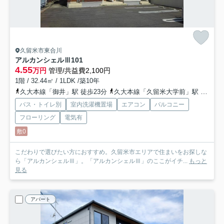
久留米市東合川
アルカンシェルⅢ
101
4.55
万円
管理/共益費2,100円
1階 / 32.44㎡ / 1LDK /築10年
久大本線「御井」駅 徒歩23分
久大本線「久留米大学前」駅 徒歩24分
バス・トイレ別
室内洗濯機置場
エアコン
バルコニー
フローリング
電気有
敷0
こだわりで選びたい方におすすめ。久留米市エリアで住まいをお探しな
ら「アルカンシェルⅢ」。「アルカンシェルⅢ」のここがイチ...
もっと
見る
アパート