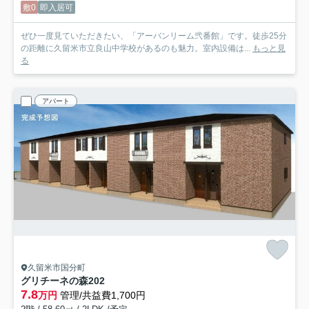
敷0
即入居可
ぜひ一度見ていただきたい、「アーバンリーム弐番館」です。徒歩25分
の距離に久留米市立良山中学校があるのも魅力。室内設備は...
もっと見
る
アパート
久留米市国分町
グリチーネの森
202
7.8
万円
管理/共益費1,700円