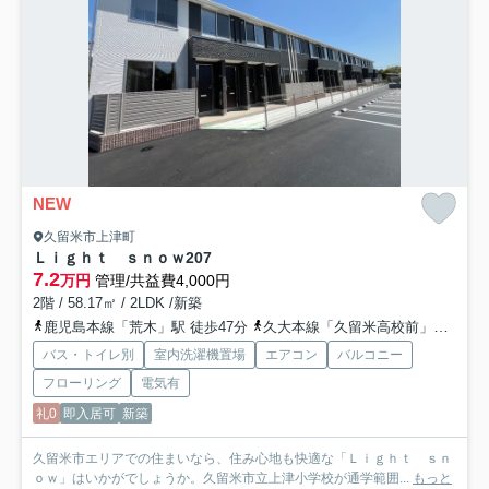
NEW
久留米市上津町
Ｌｉｇｈｔ ｓｎｏｗ
207
7.2
万円
管理/共益費4,000円
2階 / 58.17㎡ / 2LDK /新築
鹿児島本線「荒木」駅 徒歩47分
久大本線「久留米高校前」駅 徒歩48分
バス・トイレ別
室内洗濯機置場
エアコン
バルコニー
フローリング
電気有
礼0
即入居可
新築
久留米市エリアでの住まいなら、住み心地も快適な「Ｌｉｇｈｔ ｓｎ
ｏｗ」はいかがでしょうか。久留米市立上津小学校が通学範囲...
もっと