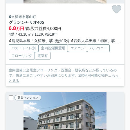
久留米市篠山町
グランシャリオ
405
6.8
万円
管理/共益費4,000円
4階 / 43.10㎡ / 1LDK /築19年
鹿児島本線「久留米」駅 徒歩13分
西鉄大牟田線「櫛原」駅 徒歩22分
バス・トイレ別
室内洗濯機置場
エアコン
バルコニー
フローリング
電気有
室内設備は全居室フローリング・洗面台・脱衣所などが揃っているの
で、快適に過ごしやすいお部屋になります。2駅利用可能な物件...
もっ
と見る
賃貸マンション