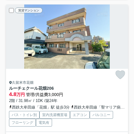
賃貸マンション
久留米市花畑
ルーチェクール花畑
206
4.8
万円
管理/共益費3,000円
2階 / 31.98㎡ / 1DK /築24年
西鉄大牟田線「花畑」駅 徒歩3分
西鉄大牟田線「聖マリア病院前」駅 徒歩8分
バス・トイレ別
室内洗濯機置場
エアコン
バルコニー
フローリング
電気有