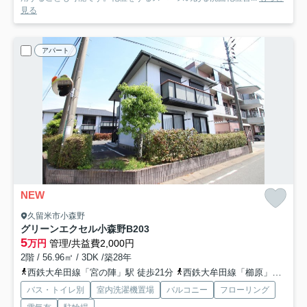
見る
アパート
NEW
久留米市小森野
グリーンエクセル小森野B
203
5
万円
管理/共益費2,000円
2階 / 56.96㎡ / 3DK /築28年
西鉄大牟田線「宮の陣」駅 徒歩21分
西鉄大牟田線「櫛原」駅 徒歩32分
バス・トイレ別
室内洗濯機置場
バルコニー
フローリング