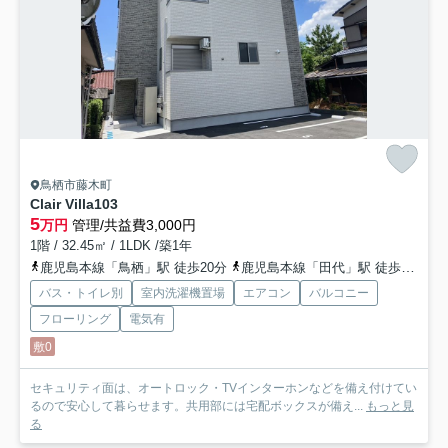
鳥栖市藤木町
Clair Villa
103
5
万円
管理/共益費3,000円
1階 / 32.45㎡ / 1LDK /築1年
鹿児島本線「鳥栖」駅 徒歩20分
鹿児島本線「田代」駅 徒歩35分
バス・トイレ別
室内洗濯機置場
エアコン
バルコニー
フローリング
電気有
敷0
セキュリティ面は、オートロック・TVインターホンなどを備え付けてい
るので安心して暮らせます。共用部には宅配ボックスが備え...
もっと見
る