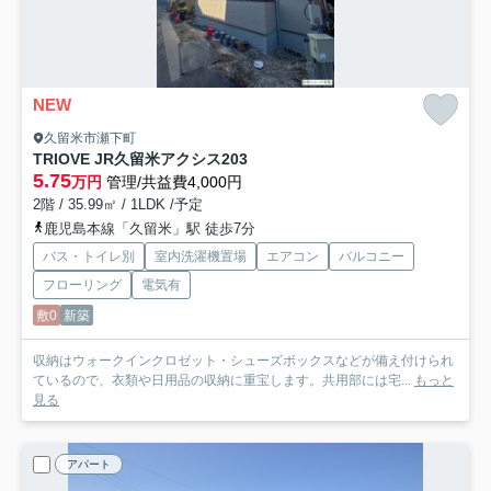
NEW
久留米市瀬下町
TRIOVE JR久留米アクシス
203
5.75
万円
管理/共益費4,000円
2階 / 35.99㎡ / 1LDK /予定
鹿児島本線「久留米」駅 徒歩7分
バス・トイレ別
室内洗濯機置場
エアコン
バルコニー
フローリング
電気有
敷0
新築
収納はウォークインクロゼット・シューズボックスなどが備え付けられ
ているので、衣類や日用品の収納に重宝します。共用部には宅...
もっと
見る
アパート