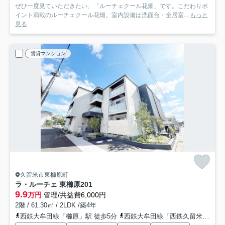
ぜひ一度見ていただきたい、「ルーチェクール花畑」です。こだわりポ
イント満載のルーチェクール花畑。室内設備は洗面台・全居室...
もっと
見る
賃貸マンション
久留米市東櫛原町
ラ・ルーチェ 東櫛原
201
9.9
万円
管理/共益費6,000円
2階 / 61.30㎡ / 2LDK /築4年
西鉄大牟田線「櫛原」駅 徒歩5分
西鉄大牟田線「西鉄久留米」駅 徒歩18分