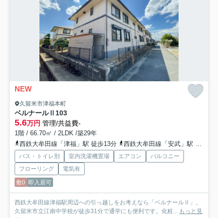
NEW
久留米市津福本町
ベルナールⅡ
103
5.6
万円
管理/共益費-
1階 / 66.70㎡ / 2LDK /築29年
西鉄大牟田線「津福」駅 徒歩13分
西鉄大牟田線「安武」駅 徒歩15分
バス・トイレ別
室内洗濯機置場
エアコン
バルコニー
フローリング
電気有
敷0
即入居可
西鉄大牟田線津福駅周辺への引っ越しをお考えなら「ベルナールⅡ」。
久留米市立江南中学校が徒歩31分で通学にも便利です。化粧...
もっと見