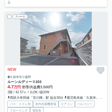
る
アパート
NEW
久留米市小森野
ルーンルディーⅡ
203
4.7
万円
管理/共益費3,500円
2階 / 42.57㎡ / 1LDK /築20年
西鉄大牟田線「宮の陣」駅 徒歩30分
鹿児島本線「久留米」駅 徒歩36分
バス・トイレ別
室内洗濯機置場
エアコン
バルコニー
フローリング
電気有