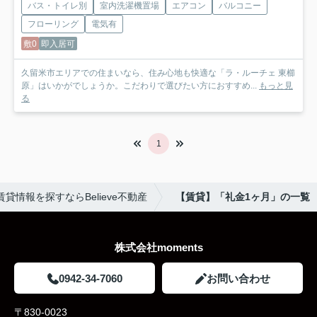
バス・トイレ別
室内洗濯機置場
エアコン
バルコニー
フローリング
電気有
敷0
即入居可
久留米市エリアでの住まいなら、住み心地も快適な「ラ・ルーチェ 東櫛
原」はいかがでしょうか。こだわりで選びたい方におすすめ...
もっと見
る
1
貸情報を探すならBelieve不動産
【賃貸】「礼金1ヶ月」の一覧
株式会社moments
0942-34-7060
お問い合わせ
〒830-0023