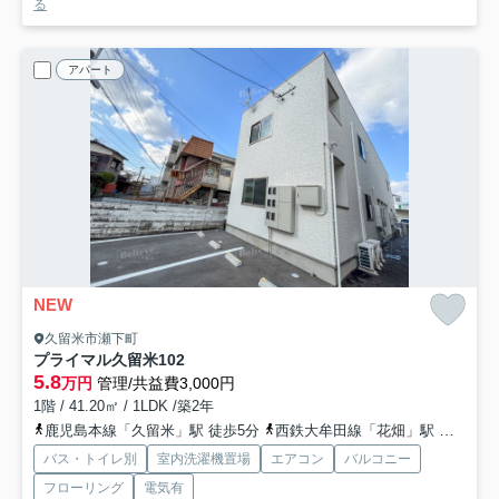
る
アパート
NEW
久留米市瀬下町
プライマル久留米
102
5.8
万円
管理/共益費3,000円
1階 / 41.20㎡ / 1LDK /築2年
鹿児島本線「久留米」駅 徒歩5分
西鉄大牟田線「花畑」駅 徒歩29分
バス・トイレ別
室内洗濯機置場
エアコン
バルコニー
フローリング
電気有