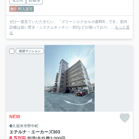
電気有
駐輪場
敷0
即入居可
ぜひ一度見ていただきたい、「グリーンエクセル小森野B」です。室内
設備は追い焚き・システムキッチン・BSなどが揃っており、...
もっと見
る
賃貸マンション
NEW
久留米市野中町
エテルナ・エーカーズ
303
6.5
万円
管理/共益費3,000円