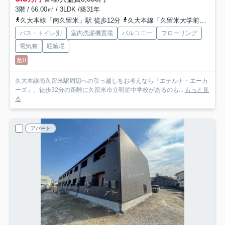
3階 / 66.00㎡ / 3LDK /築31年
久大本線「南久留米」駅 徒歩12分
久大本線「久留米大学前」駅 徒歩20分
バス・トイレ別
室内洗濯機置場
バルコニー
フローリング
電気有
駐輪場
敷0
久大本線南久留米駅周辺への引っ越しをお考えなら「エテルナ・エーカ
ーズ」。徒歩32分の距離に久留米市立明星中学校があるのも...
もっと見
る
アパート