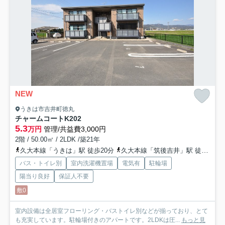
NEW
うきは市吉井町徳丸
チャームコートK
202
5.3
万円
管理/共益費3,000円
2階 / 50.00㎡ / 2LDK /築21年
久大本線「うきは」駅 徒歩20分
久大本線「筑後吉井」駅 徒歩39分
バス・トイレ別
室内洗濯機置場
電気有
駐輪場
陽当り良好
保証人不要
敷0
室内設備は全居室フローリング・バストイレ別などが揃っており、とて
も充実しています。駐輪場付きのアパートです。2LDKは圧...
もっと見