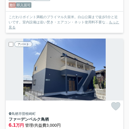
敷0
即入居可
こだわりポイント満載のプライマル久留米。白山公園まで徒歩5分と近
いです。室内設備は追い焚き・エアコン・ネット使用料不要な...
もっと
見る
アパート
鳥栖市曽根崎町
ファーデンベルク鳥栖
6.1
万円
管理/共益費3,000円