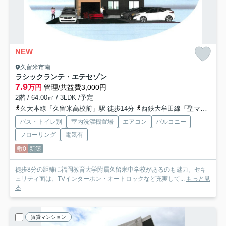
NEW
久留米市南
ラシックランテ・エテセゾン
7.9
万円
管理/共益費3,000円
2階 / 64.00㎡ / 3LDK /予定
久大本線「久留米高校前」駅 徒歩14分
西鉄大牟田線「聖マリア病院前」駅 徒歩22分
バス・トイレ別
室内洗濯機置場
エアコン
バルコニー
フローリング
電気有
敷0
新築
徒歩8分の距離に福岡教育大学附属久留米中学校があるのも魅力。セキ
ュリティ面は、TVインターホン・オートロックなど充実して...
もっと見
る
賃貸マンション