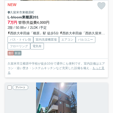
NEW
久留米市東櫛原町
L-bloom東櫛原
201
7
万円
管理/共益費4,000円
2階 / 50.88㎡ / 2LDK /予定
西鉄大牟田線「櫛原」駅 徒歩5分
西鉄大牟田線「西鉄久留米」駅 徒歩18分
バス・トイレ別
室内洗濯機置場
エアコン
バルコニー
フローリング
電気有
敷0
新築
久留米市立櫛原中学校が徒歩10分で通学にも便利です。室内設備はエア
コン・追い焚き・システムキッチンなど充実した設備を備え...
もっと見
る
アパート