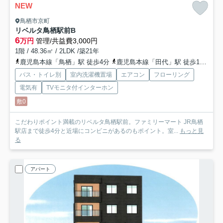
NEW
鳥栖市京町
リベルタ鳥栖駅前
B
6
万円
管理/共益費3,000円
1階 / 48.36㎡ / 2LDK /築21年
鹿児島本線「鳥栖」駅 徒歩4分
鹿児島本線「田代」駅 徒歩19分
長
バス・トイレ別
室内洗濯機置場
エアコン
フローリング
電気有
TVモニタ付インターホン
敷0
こだわりポイント満載のリベルタ鳥栖駅前。ファミリーマート JR鳥栖
駅店まで徒歩4分と近場にコンビニがあるのもポイント。室...
もっと見
る
アパート