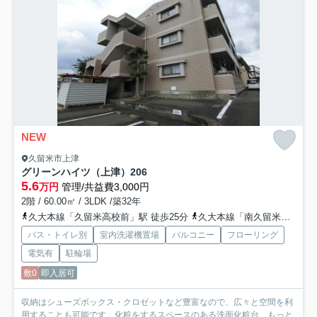
NEW
久留米市上津
グリーンハイツ（上津）
206
5.6
万円
管理/共益費3,000円
2階 / 60.00㎡ / 3LDK /築32年
久大本線「久留米高校前」駅 徒歩25分
久大本線「南久留米」駅 徒歩26分
バス・トイレ別
室内洗濯機置場
バルコニー
フローリング
電気有
駐輪場
敷0
即入居可
収納はシューズボックス・クロゼットなど豊富なので、広々と空間を利
用することも可能です。化粧をするスペースのある洗面化粧台...
もっと