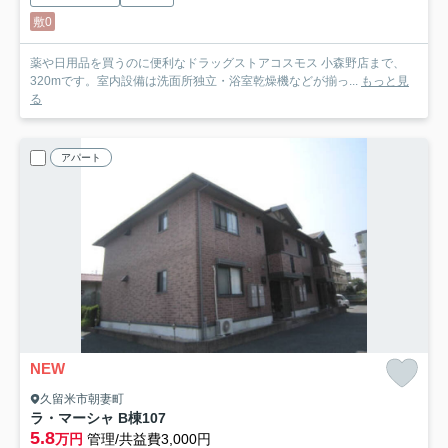
敷0
薬や日用品を買うのに便利なドラッグストアコスモス 小森野店まで、
320mです。室内設備は洗面所独立・浴室乾燥機などが揃っ...
もっと見
る
アパート
NEW
久留米市朝妻町
ラ・マーシャ B棟
107
5.8
万円
管理/共益費3,000円