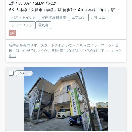
1階 / 59.00㎡ / 2LDK /築22年
久大本線「久留米大学前」駅 徒歩7分
久大本線「御井」駅 徒歩22分
バス・トイレ別
室内洗濯機置場
エアコン
バルコニー
フローリング
電気有
敷0
新生活を失敗せず、スタートさせたいならこちらの「ラ・マーシャ B
棟」はいかがでしょうか。共用部には宅配ボックスが付いてい...
もっと
見る
アパート