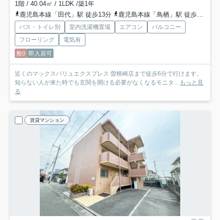
1階 / 40.04㎡ / 1LDK /築1年
鹿児島本線「田代」駅 徒歩13分
鹿児島本線「鳥栖」駅 徒歩17分
バス・トイレ別
室内洗濯機置場
エアコン
バルコニー
フローリング
電気有
敷0
即入居可
近くのマックスバリュエクスプレス 曽根崎店まで徒歩6分で行けます。
知らない人が来た時でも玄関を開ける必要がなくなるモニタ...
もっと見
る
賃貸マンション