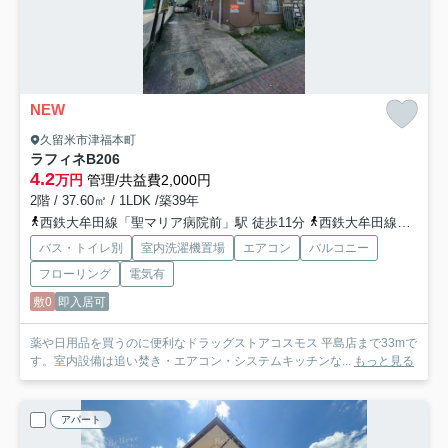
NEW
久留米市津福本町
ラフィネ
B206
4.2
万円
管理/共益費2,000円
2階 / 37.60㎡ / 1LDK /築39年
西鉄大牟田線「聖マリア病院前」駅 徒歩11分
西鉄大牟田線「花畑」駅 徒歩17分
バス・トイレ別
室内洗濯機置場
エアコン
バルコニー
フローリング
電気有
敷0
即入居可
薬や日用品を買うのに便利なドラッグストアコスモス 平島店まで33mで
す。室内設備は追い焚き・エアコン・システムキッチンな...
もっと見る
アパート