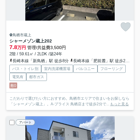
鳥栖市蔵上
シャーメゾン蔵上
202
7.8
万円
管理/共益費3,500円
2階 / 59.61㎡ / 2LDK /築24年
長崎本線「新鳥栖」駅 徒歩8分
長崎本線「肥前麓」駅 徒歩26分
鹿
バス・トイレ別
室内洗濯機置場
バルコニー
フローリング
電気有
都市ガス
敷0
こだわりで選びたい方におすすめ。鳥栖市エリアで住まいをお探しなら
「シャーメゾン蔵上」。A-プライス 鳥栖店まで徒歩2分で...
もっと見る
アパート