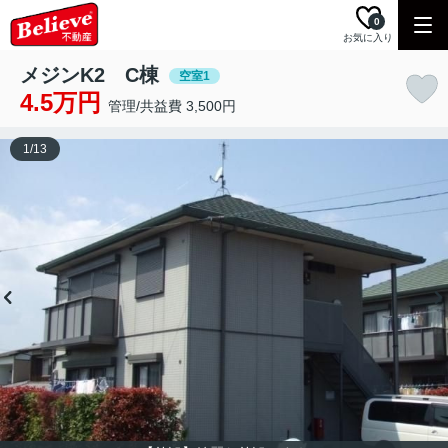
0
お気に入り
メジンK2 C棟
空室1
4.5万円
管理/共益費 3,500円
1
/
13