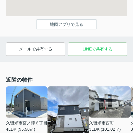
地図アプリで見る
メールで共有する
LINEで共有する
近隣の物件
久留米市宮ノ陣６丁目
久留米市西町
4LDK (95.58㎡)
3LDK (101.02㎡)
3