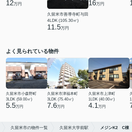
12
16
万円
万円
久留米市善導寺町与田
4LDK (105.30㎡)
11.5
万円
よく見られている物件
久留米市小森野町
久留米市津福本町
久留米市上津町
3LDK (59.00㎡)
3LDK (75.40㎡)
1LDK (40.00㎡)
1
5.5
7.6
4.1
万円
万円
万円
久留米市の物件一覧
久留米大学前駅
メジンK2 C棟