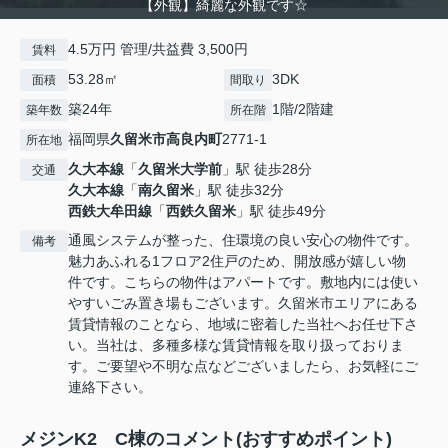
【外観】綺麗な外観です☆
4.5万円 管理/共益費 3,500円
賃料
53.28㎡
3DK
面積
間取り
築24年
1階/2階建
築年数
所在階
福岡県
久留米市
高良内町
2771-1
所在地
久大本線
「
久留米大学前
」駅 徒歩28分
交通
久大本線
「
南久留米
」駅 徒歩32分
西鉄大牟田線
「
西鉄久留米
」駅 徒歩49分
通風システムが整った、住環境の良い安心の物件です。
備考
魅力あふれる1フロア2住戸のため、開放感が嬉しい物
件です。こちらの物件はアパートです。敷地内には使い
やすいごみ置き場もございます。久留米市エリアにある
賃貸情報のことなら、地域に密着した当社へお任せ下さ
い。当社は、多種多様な賃貸情報を取り扱っておりま
す。ご要望や不明な点などございましたら、お気軽にご
連絡下さい。
メジンK2 C棟のコメント(おすすめポイント)