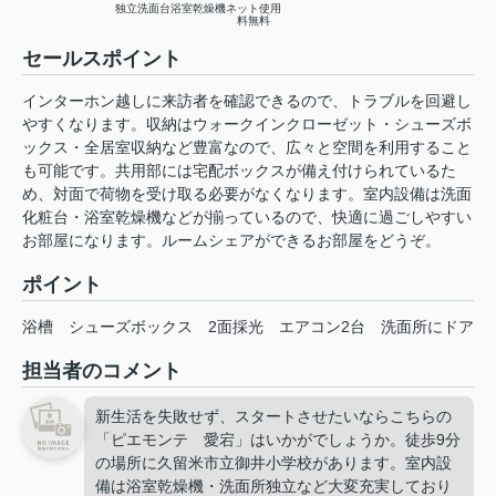
独立洗面台
浴室乾燥機
ネット使用
料無料
セールスポイント
インターホン越しに来訪者を確認できるので、トラブルを回避し
やすくなります。収納はウォークインクローゼット・シューズボ
ックス・全居室収納など豊富なので、広々と空間を利用すること
も可能です。共用部には宅配ボックスが備え付けられているた
め、対面で荷物を受け取る必要がなくなります。室内設備は洗面
化粧台・浴室乾燥機などが揃っているので、快適に過ごしやすい
お部屋になります。ルームシェアができるお部屋をどうぞ。
ポイント
浴槽
シューズボックス
2面採光
エアコン2台
洗面所にドア
担当者のコメント
新生活を失敗せず、スタートさせたいならこちらの
「ピエモンテ 愛宕」はいかがでしょうか。徒歩9分
の場所に久留米市立御井小学校があります。室内設
備は浴室乾燥機・洗面所独立など大変充実しており