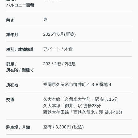
バルコニー面積
東
向き
2026年6月(新築)
築年月
アパート / 木造
種別 / 建物構造
203 / 2階 / 2階建
部屋 /
所在階 / 階建て
福岡県
久留米市
御井町
４３８番地４
所在地
久大本線
「
久留米大学前
」駅 徒歩15分
交通
久大本線
「
御井
」駅 徒歩23分
西鉄大牟田線
「
西鉄久留米
」駅 徒歩49分
空有 / 3,300円 (税込)
駐車場 / 月額