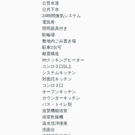
公営水道
公共下水
24時間換気システム
電気有
照明器具付き
駐輪場
敷地内ごみ置き場
駐車2台可
耐震構造
IHクッキングヒーター
コンロ２口以上
システムキッチン
対面式キッチン
コンロ３口
オープンキッチン
カウンターキッチン
バス・トイレ別
追焚機能浴室
浴室乾燥機
温水洗浄便座
洗面台