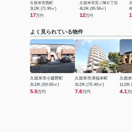
久留米市西町
久留米市宮ノ陣６丁目
3LDK (71.95㎡)
4LDK (95.58㎡)
4
17
12
1
万円
万円
よく見られている物件
久留米市小森野町
久留米市津福本町
久留米
3LDK (59.00㎡)
3LDK (75.40㎡)
1LDK 
5.5
7.6
4.1
万円
万円
万