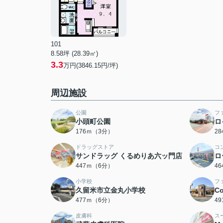
101
8.58坪 (28.39㎡)
3.3
万円(3846.15円/坪)
周辺施設
公園
フ
小頭町公園
ロ
176ｍ（3分）
2
ドラッグストア
コ
サンドラッグ くるめりあ六ッ門店
ロ
447ｍ（6分）
4
小学校
フ
久留米市立金丸小学校
C
477ｍ（6分）
4
皮膚科
ス