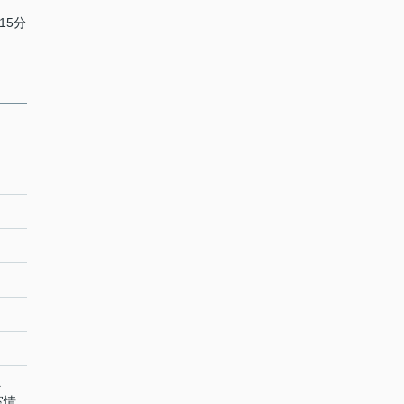
15分
Ｋ
室情