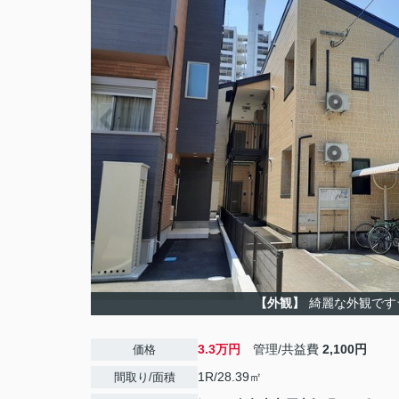
【外観】
綺麗な外観です
3.3万円
管理/共益費
2,100円
価格
1R/28.39㎡
間取り/面積