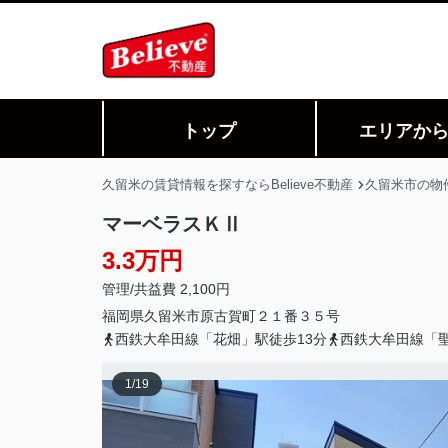
トップ
エリアか
久留米の賃貸情報を探すならBelieve不動産
久留米市の物
マーベラスＫⅡ
3.3万円
管理/共益費 2,100円
福岡県
久留米市
原古賀町
２１番３５号
西鉄大牟田線「花畑」駅徒歩13分
西鉄大牟田線「聖
1
/
19