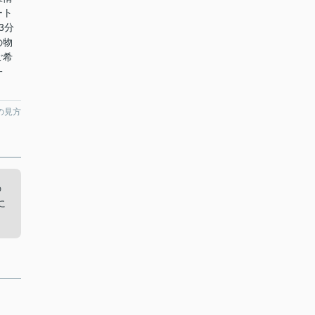
ート
3分
の物
ご希
一
の見方
の
に