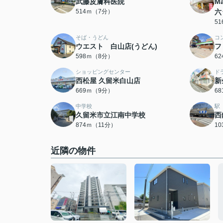
武藤皮膚科医院
M
514ｍ（7分）
六
5
そば・うどん
コ
ウエスト 白山店(うどん)
フ
598ｍ（8分）
6
ショッピングセンター
ド
西松屋 久留米白山店
新
669ｍ（9分）
6
中学校
駅
久留米市立江南中学校
西
874ｍ（11分）
1
近隣の物件