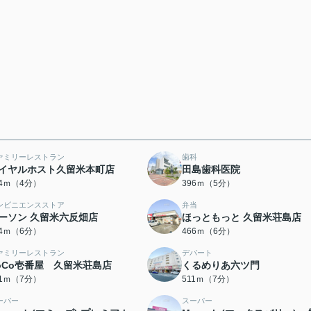
ァミリーレストラン
歯科
イヤルホスト久留米本町店
田島歯科医院
84ｍ（4分）
396ｍ（5分）
ンビニエンスストア
弁当
ーソン 久留米六反畑店
ほっともっと 久留米荘島店
64ｍ（6分）
466ｍ（6分）
ァミリーレストラン
デパート
oCo壱番屋 久留米荘島店
くるめりあ六ツ門
91ｍ（7分）
511ｍ（7分）
ーパー
スーパー