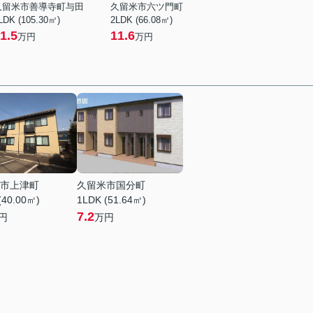
久留米市善導寺町与田
久留米市六ツ門町
LDK (105.30㎡)
2LDK (66.08㎡)
1.5
11.6
万円
万円
市上津町
久留米市国分町
(40.00㎡)
1LDK (51.64㎡)
7.2
円
万円