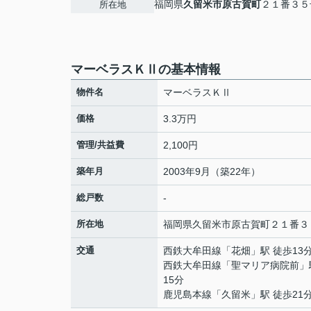
福岡県
久留米市
原古賀町
２１番３５
所在地
マーベラスＫⅡの基本情報
物件名
マーベラスＫⅡ
価格
3.3万円
管理/共益費
2,100円
築年月
2003年9月（築22年）
総戸数
-
所在地
福岡県
久留米市
原古賀町
２１番３
交通
西鉄大牟田線
「
花畑
」駅 徒歩13
西鉄大牟田線
「
聖マリア病院前
」
15分
鹿児島本線
「
久留米
」駅 徒歩21