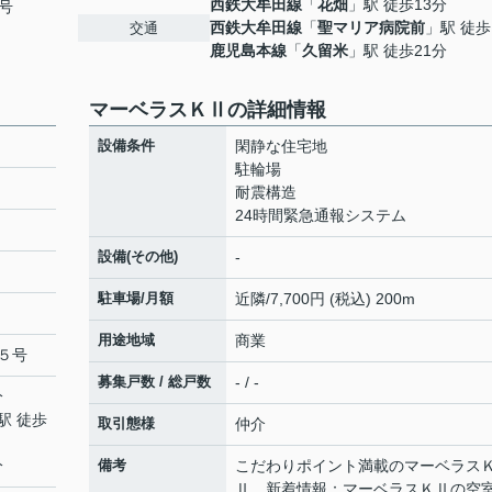
西鉄大牟田線
「
花畑
」駅 徒歩13分
号
西鉄大牟田線
「
聖マリア病院前
」駅 徒歩
交通
鹿児島本線
「
久留米
」駅 徒歩21分
マーベラスＫⅡの詳細情報
設備条件
閑静な住宅地
駐輪場
耐震構造
24時間緊急通報システム
設備(その他)
-
駐車場/月額
近隣/7,700円 (税込) 200m
用途地域
商業
５号
募集戸数 / 総戸数
- / -
分
駅 徒歩
取引態様
仲介
分
備考
こだわりポイント満載のマーベラス
Ⅱ。新着情報：マーベラスＫⅡの空