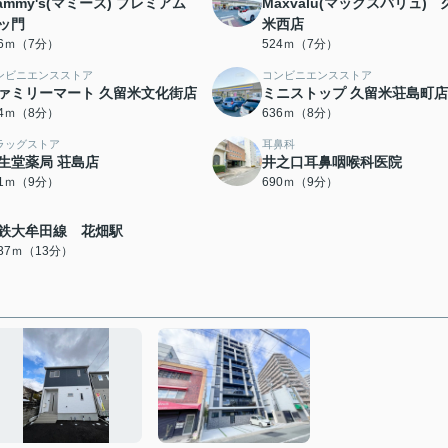
ammy's(マミーズ) プレミアム
Maxvalu(マックスバリュ) 
ッ門
米西店
16ｍ（7分）
524ｍ（7分）
ンビニエンスストア
コンビニエンスストア
ァミリーマート 久留米文化街店
ミニストップ 久留米荘島町店
24ｍ（8分）
636ｍ（8分）
ラッグストア
耳鼻科
生堂薬局 荘島店
井之口耳鼻咽喉科医院
81ｍ（9分）
690ｍ（9分）
鉄大牟田線 花畑駅
037ｍ（13分）