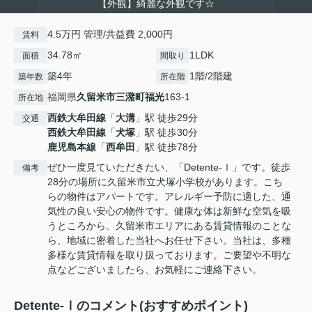
【外観】綺麗な外観です☆
4.5万円 管理/共益費 2,000円
賃料
34.78㎡
1LDK
面積
間取り
築4年
1階/2階建
築年数
所在階
福岡県
久留米市
三潴町福光
163-1
所在地
西鉄大牟田線
「
大溝
」駅 徒歩29分
交通
西鉄大牟田線
「
犬塚
」駅 徒歩30分
鹿児島本線
「
西牟田
」駅 徒歩78分
ぜひ一度見ていただきたい、「Detente-Ⅰ」です。徒歩
備考
28分の場所に久留米市立犬塚小学校があります。こち
らの物件はアパートです。アレルギー予防に適した、通
気性の良い安心の物件です。健康な体は新鮮な空気を吸
うところから。久留米市エリアにある賃貸情報のことな
ら、地域に密着した当社へお任せ下さい。当社は、多種
多様な賃貸情報を取り扱っております。ご要望や不明な
点などございましたら、お気軽にご連絡下さい。
Detente-Ⅰのコメント(おすすめポイント)