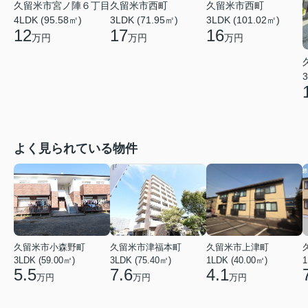
久留米市宮ノ陣６丁目
久留米市西町
久留米市西町
4LDK (95.58㎡)
3LDK (71.95㎡)
3LDK (101.02㎡)
12
17
16
万円
万円
万円
3
よく見られている物件
久留米市小森野町
久留米市津福本町
久留米市上津町
3LDK (59.00㎡)
3LDK (75.40㎡)
1LDK (40.00㎡)
1
5.5
7.6
4.1
万円
万円
万円