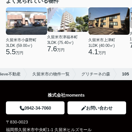
よく見られている物件
久留米市津福本町
1
久留米市小森野町
久留米市上津町
3LDK (75.40㎡)
3LDK (59.00㎡)
1LDK (40.00㎡)
7.6
万円
5.5
4.1
万円
万円
eve不動産
久留米市の物件一覧
グリチーネの森
105
株式会社moments
0942-34-7060
お問い合わせ
〒830-0023
福岡県久留米市中央町1-1 久留米ヒルズモール