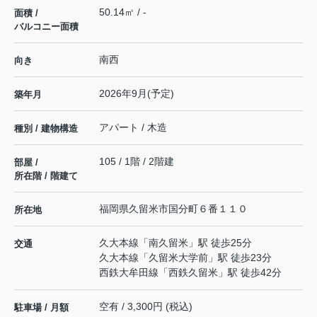
50.14㎡ / -
面積 /
バルコニー面積
南西
向き
2026年9月(予定)
築年月
アパート / 木造
種別 / 建物構造
105 / 1階 / 2階建
部屋 /
所在階 / 階建て
福岡県
久留米市
国分町
６番１１０
所在地
久大本線
「
南久留米
」駅 徒歩25分
交通
久大本線
「
久留米大学前
」駅 徒歩23分
西鉄大牟田線
「
西鉄久留米
」駅 徒歩42分
空有 / 3,300円 (税込)
駐車場 / 月額