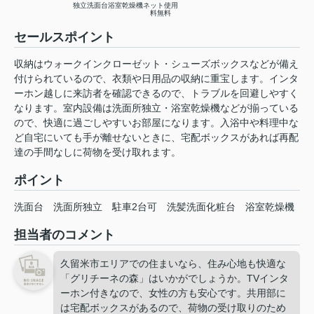
独立洗面台
浴室乾燥機
ネット使用
料無料
セールスポイント
収納はウォークインクローゼット・シューズボックスなどが備え
付けられているので、衣類や日用品の収納に重宝します。インタ
ーホン越しに来訪者を確認できるので、トラブルを回避しやすく
なります。室内設備は洗面所独立・浴室乾燥機などが揃っている
ので、快適に過ごしやすいお部屋になります。入浴中や料理中な
ど自宅にいても手が離せないときに、宅配ボックスがあれば再配
達の手間なしに荷物を受け取れます。
ポイント
洗面台
洗面所独立
駐車2台可
洗髪洗面化粧台
浴室乾燥機
担当者のコメント
久留米市エリアでの住まいなら、住み心地も快適な
「グリチーネの森」はいかがでしょうか。TVインタ
ーホン付きなので、女性の方も安心です。共用部に
は宅配ボックスがあるので、荷物の受け取りのため