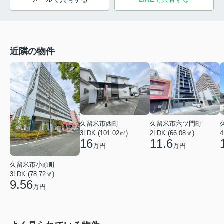
近隣の物件
久留米市西町
久留米市六ツ門町
3LDK (101.02㎡)
2LDK (66.08㎡)
4
16
11.6
万円
万円
久留米市小頭町
3LDK (78.72㎡)
9.56
万円