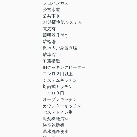
プロパンガス
公営水道
公共下水
24時間換気システム
電気有
照明器具付き
駐輪場
敷地内ごみ置き場
駐車2台可
耐震構造
IHクッキングヒーター
コンロ２口以上
システムキッチン
対面式キッチン
コンロ３口
オープンキッチン
カウンターキッチン
バス・トイレ別
追焚機能浴室
浴室乾燥機
温水洗浄便座