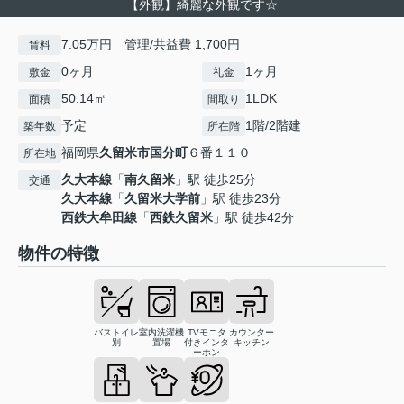
【外観】綺麗な外観です☆
7.05万円 管理/共益費 1,700円
賃料
0ヶ月
1ヶ月
敷金
礼金
50.14㎡
1LDK
面積
間取り
予定
1階/2階建
築年数
所在階
福岡県
久留米市
国分町
６番１１０
所在地
久大本線
「
南久留米
」駅 徒歩25分
交通
久大本線
「
久留米大学前
」駅 徒歩23分
西鉄大牟田線
「
西鉄久留米
」駅 徒歩42分
物件の特徴
バストイレ
室内洗濯機
TVモニタ
カウンター
別
置場
付きインタ
キッチン
ーホン