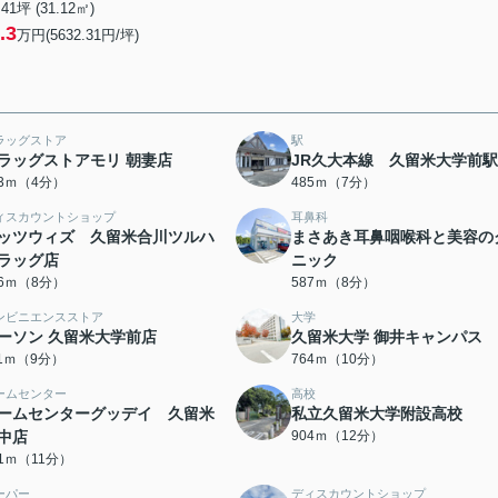
.41坪 (31.12㎡)
.3
万円(5632.31円/坪)
ラッグストア
駅
ラッグストアモリ 朝妻店
JR久大本線 久留米大学前駅
43ｍ（4分）
485ｍ（7分）
ィスカウントショップ
耳鼻科
ッツウィズ 久留米合川ツルハ
まさあき耳鼻咽喉科と美容の
ラッグ店
ニック
86ｍ（8分）
587ｍ（8分）
ンビニエンスストア
大学
ーソン 久留米大学前店
久留米大学 御井キャンパス
11ｍ（9分）
764ｍ（10分）
ームセンター
高校
ームセンターグッデイ 久留米
私立久留米大学附設高校
中店
904ｍ（12分）
61ｍ（11分）
ーパー
ディスカウントショップ