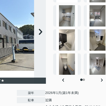
す★
2026年1月(築1年未満)
築年
近隣
駐車