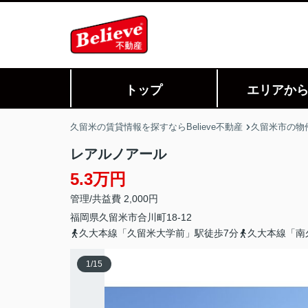
トップ
エリアか
久留米の賃貸情報を探すならBelieve不動産
久留米市の物
レアルノアール
5.3万円
管理/共益費 2,000円
福岡県
久留米市
合川町
18-12
久大本線「久留米大学前」駅徒歩7分
久大本線「南
1
/
15