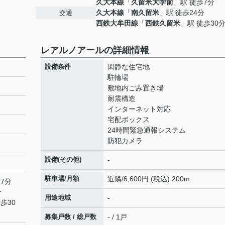
久大本線
「
久留米大学前
」駅 徒歩7分
久大本線
「
南久留米
」駅 徒歩24分
交通
西鉄大牟田線
「
西鉄久留米
」駅 徒歩30
レアルノアールの詳細情報
設備条件
閑静な住宅地
駐輪場
敷地内ごみ置き場
耐震構造
インターネット対応
宅配ボックス
24時間緊急通報システム
防犯カメラ
設備(その他)
-
駐車場/月額
近隣/6,600円 (税込) 200m
7分
分
用途地域
-
歩30
募集戸数 / 総戸数
- / 1戸