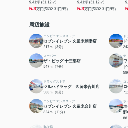
9.41坪 (31.12㎡)
9.41坪 (31.12㎡)
9
5.3
5.3
5
万円(5632.31円/坪)
万円(5632.31円/坪)
周辺施設
コンビニエンスストア
ド
セブンイレブン 久留米朝妻店
ド
217ｍ（3分）
2
スーパー
デ
ザ・ビッグ 十三部店
ワ
547ｍ（7分）
ド
5
ドラッグストア
コ
ツルハドラッグ 久留米合川店
ロ
588ｍ（8分）
7
コンビニエンスストア
ホ
セブンイレブン 久留米合川店
ホ
824ｍ（11分）
野
8
郵便局
ス