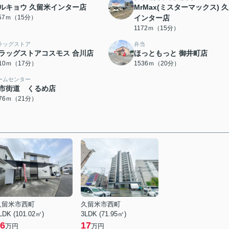
ルキョウ 久留米インター店
MrMax(ミスターマックス) 
157ｍ（15分）
インター店
1172ｍ（15分）
ラッグストア
弁当
ラッグストアコスモス 合川店
ほっともっと 御井町店
310ｍ（17分）
1536ｍ（20分）
ームセンター
市街道 くるめ店
676ｍ（21分）
久留米市西町
久留米市西町
LDK (101.02㎡)
3LDK (71.95㎡)
6
17
万円
万円