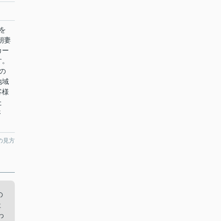
を
朝妻
カー
す。
の
地域
客様
た
さ
の見方
の
社
わ