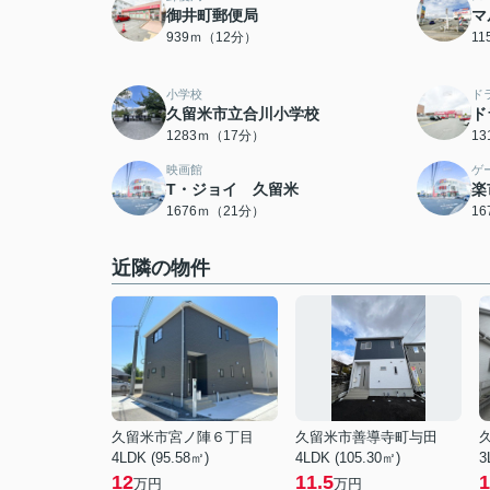
御井町郵便局
マ
939ｍ（12分）
1
小学校
ド
久留米市立合川小学校
ド
1283ｍ（17分）
1
映画館
ゲ
T・ジョイ 久留米
楽
1676ｍ（21分）
1
近隣の物件
久留米市宮ノ陣６丁目
久留米市善導寺町与田
4LDK (95.58㎡)
4LDK (105.30㎡)
3
12
11.5
1
万円
万円