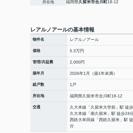
福岡県
久留米市
合川町
18-12
所在地
レアルノアールの基本情報
物件名
レアルノアール
価格
5.3万円
管理/共益費
2,000円
築年月
2026年1月（築1年未満）
総戸数
1戸
所在地
福岡県
久留米市
合川町
18-12
交通
久大本線
「
久留米大学前
」駅 徒歩
久大本線
「
南久留米
」駅 徒歩24
西鉄大牟田線
「
西鉄久留米
」駅 徒
分