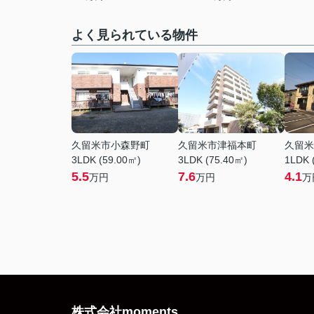
よく見られている物件
久留米市小森野町
久留米市津福本町
久留米
3LDK (59.00㎡)
3LDK (75.40㎡)
1LDK 
5.5
7.6
4.1
万円
万円
万
株式会社moments