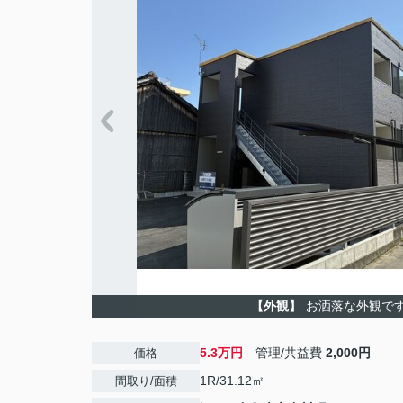
【外観】
お洒落な外観で
5.3万円
管理/共益費
2,000円
価格
1R/31.12㎡
間取り/面積