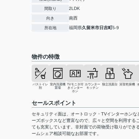
2LDK
間取り
南西
向き
福岡県
久留米市
日吉町
5-9
所在地
物件の特徴
バストイレ
室内洗濯機
TVモニタ付
カウンター
独立洗面台
浴室乾燥機
別
置場
きインター
キッチン
ホン
セールスポイント
セキュリティ面は、オートロック・TVインターホンな
ーズボックスなど豊富なので、広々と空間を利用する
ても充実しています。非対面での荷物受け取りができ
ームシェア相談可能なお部屋です。