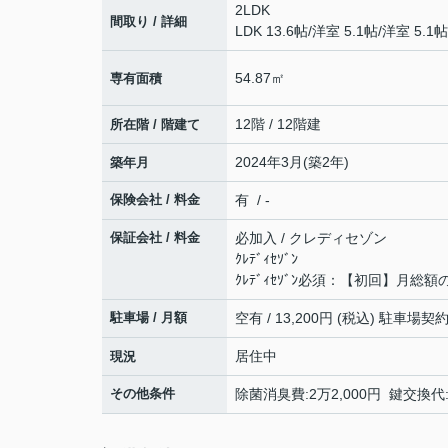
2LDK
間取り / 詳細
LDK 13.6帖
/
洋室 5.1帖
/
洋室 5.1帖
54.87㎡
専有面積
12階 / 12階建
所在階 / 階建て
2024年3月(築2年)
築年月
保険会社 / 料金
有 / -
保証会社 / 料金
必加入 / クレディセゾン
ｸﾚﾃﾞｨｾｿﾞﾝ
ｸﾚﾃﾞｨｾｿﾞﾝ必須：【初回】月総
駐車場 / 月額
空有 / 13,200円 (税込) 駐車場
居住中
現況
その他条件
除菌消臭費:2万2,000円 鍵交換代: