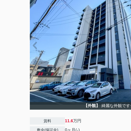
【外観】
綺麗な外観です
11.6
万円
賃料
0ヶ月(-)
敷金(保証金)