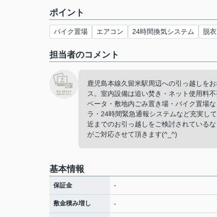
ポイント
バイク置場
エアコン
24時間換気システム
脱衣
担当者のコメント
鹿児島本線久留米駅周辺への引っ越しをお
ス。室内設備は追い焚き・ネット使用料不
ベータ・敷地内ごみ置き場・バイク置場な
ラ・24時間緊急通報システムなど充実し
近までのお引っ越しをご検討されているな
がご対応させて頂きます(^_^)
基本情報
-
保証金
敷金積み増し
-