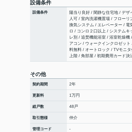
設備条件
設備条件
陽当り良好 / 閑静な住宅地 / デザイ
人可 / 室内洗濯機置場 / フローリン
換気システム / エレベーター / 電気
ロ / コンロ２口以上 / システムキ
レ別 / 追焚機能浴室 / 浴室乾燥機 /
アコン / ウォークインクロゼット / 
料無料 / オートロック / TVモニ
上階 / 角部屋 / 初期費用カード決
その他
2年
契約期間
1万円
更新料
48戸
総戸数
仲介
取引態様
-
管理コード