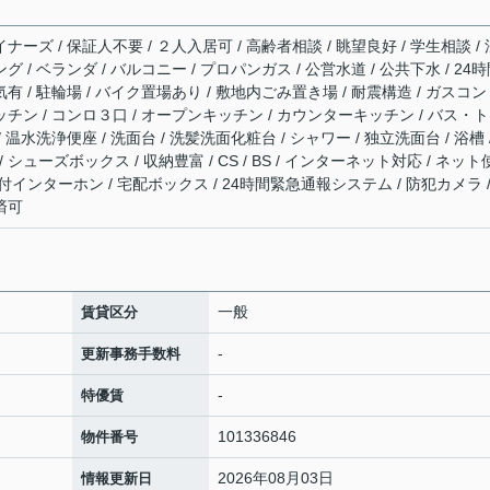
ナーズ / 保証人不要 / ２人入居可 / 高齢者相談 / 眺望良好 / 学生相談 / 
グ / ベランダ / バルコニー / プロパンガス / 公営水道 / 公共下水 / 24
有 / 駐輪場 / バイク置場あり / 敷地内ごみ置き場 / 耐震構造 / ガスコン
ッチン / コンロ３口 / オープンキッチン / カウンターキッチン / バス・
 温水洗浄便座 / 洗面台 / 洗髪洗面化粧台 / シャワー / 独立洗面台 / 浴槽 
シューズボックス / 収納豊富 / CS / BS / インターネット対応 / ネット
タ付インターホン / 宅配ボックス / 24時間緊急通報システム / 防犯カメラ /
済可
一般
賃貸区分
-
更新事務手数料
-
特優賃
101336846
物件番号
2026年08月03日
情報更新日