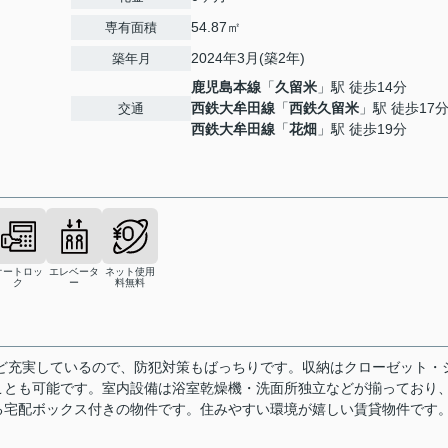
54.87㎡
専有面積
2024年3月(築2年)
築年月
鹿児島本線
「
久留米
」駅 徒歩14分
西鉄大牟田線
「
西鉄久留米
」駅 徒歩17
交通
西鉄大牟田線
「
花畑
」駅 徒歩19分
オートロッ
エレベータ
ネット使用
ク
ー
料無料
ど充実しているので、防犯対策もばっちりです。収納はクローゼット・
ことも可能です。室内設備は浴室乾燥機・洗面所独立などが揃っており
る宅配ボックス付きの物件です。住みやすい環境が嬉しい賃貸物件です