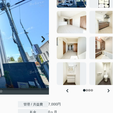
☆
7,000円
管理 / 共益費
0ヶ月
礼金