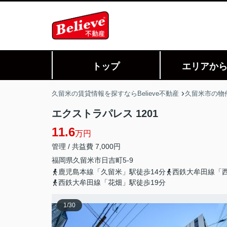
トップ
エリアか
久留米の賃貸情報を探すならBelieve不動産
久留米市の物
エクストラパレス 1201
11.6
万円
管理 / 共益費 7,000円
福岡県
久留米市
日吉町
5-9
鹿児島本線「久留米」駅徒歩14分
西鉄大牟田線「西
西鉄大牟田線「花畑」駅徒歩19分
1
/
30