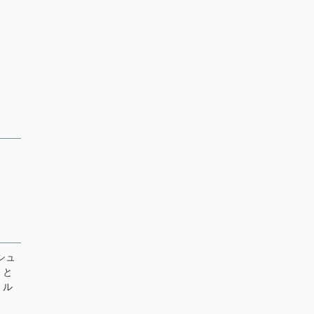
分
シュ
、と
。ル