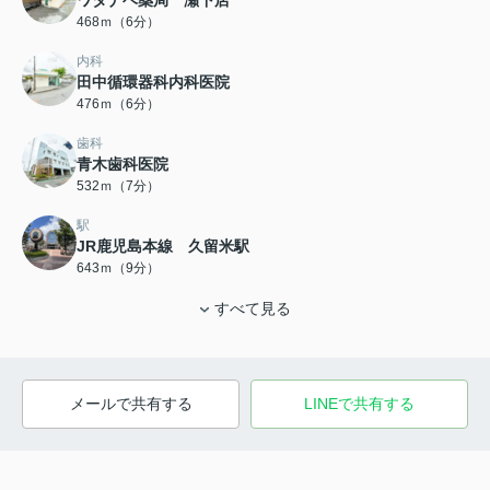
ワタナベ薬局 瀬下店
468ｍ（6分）
内科
田中循環器科内科医院
476ｍ（6分）
歯科
青木歯科医院
532ｍ（7分）
駅
JR鹿児島本線 久留米駅
643ｍ（9分）
すべて見る
メールで共有する
LINEで共有する