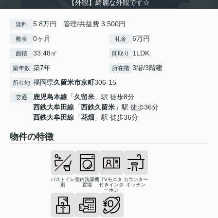
【外観】綺麗な外観です☆
5.8万円 管理/共益費 3,500円
賃料
0ヶ月
6万円
敷金
礼金
33.48㎡
1LDK
面積
間取り
築7年
3階/3階建
築年数
所在階
福岡県
久留米市
京町
306-15
所在地
鹿児島本線
「
久留米
」駅 徒歩8分
交通
西鉄大牟田線
「
西鉄久留米
」駅 徒歩36分
西鉄大牟田線
「
花畑
」駅 徒歩36分
物件の特徴
バストイレ
室内洗濯機
TVモニタ
カウンター
別
置場
付きインタ
キッチン
ーホン