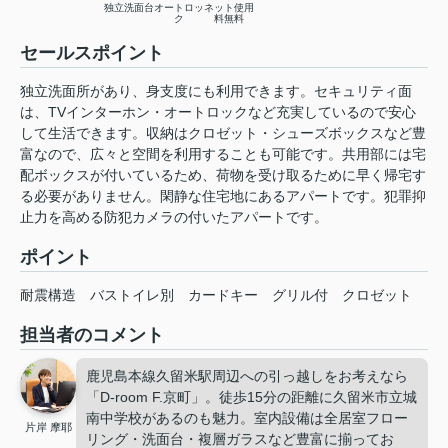
独立洗面台
オートロッ
ネット使用
ク
料無料
セールスポイント
独立洗面所があり、身支度にも利用できます。セキュリティ面
は、TVインターホン・オートロックなど充実しているので安心
して生活できます。収納はクロゼット・シューズボックスなど豊
富なので、広々と空間を利用することも可能です。共用部には宅
配ボックスが付いているため、荷物を受け取るために早く帰宅す
る必要がありません。閑静な住宅地にあるアパートです。犯罪抑
止力を高める防犯カメラの付いたアパートです。
ポイント
耐震構造
バストイレ別
カードキー
グリル付
クロゼット
担当者のコメント
鹿児島本線久留米駅周辺への引っ越しをお考えなら
「D-room F.京町」。徒歩15分の距離に久留米市立城
南中学校があるのも魅力。室内設備は全居室フロー
片岸 摩耶
リング・洗面台・複層ガラスなど豊富に揃ってお