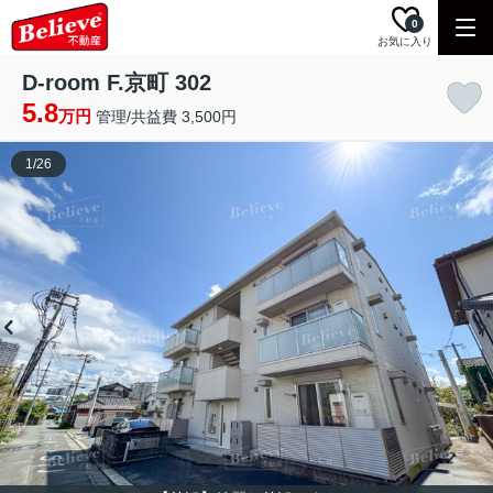
0
お気に入り
D-room F.京町 302
5.8
万円
管理/共益費 3,500円
1
/
26