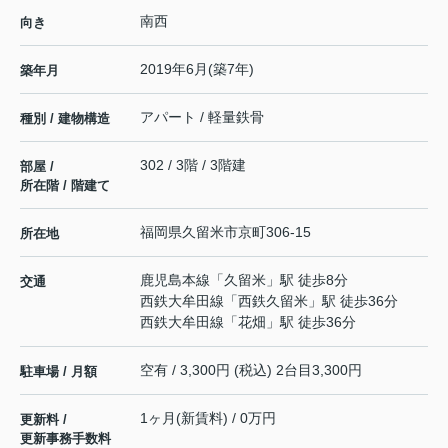
南西
向き
2019年6月(築7年)
築年月
アパート / 軽量鉄骨
種別 / 建物構造
302 / 3階 / 3階建
部屋 /
所在階 / 階建て
福岡県
久留米市
京町
306-15
所在地
鹿児島本線
「
久留米
」駅 徒歩8分
交通
西鉄大牟田線
「
西鉄久留米
」駅 徒歩36分
西鉄大牟田線
「
花畑
」駅 徒歩36分
空有 / 3,300円 (税込) 2台目3,300円
駐車場 / 月額
1ヶ月(新賃料) / 0万円
更新料 /
更新事務手数料