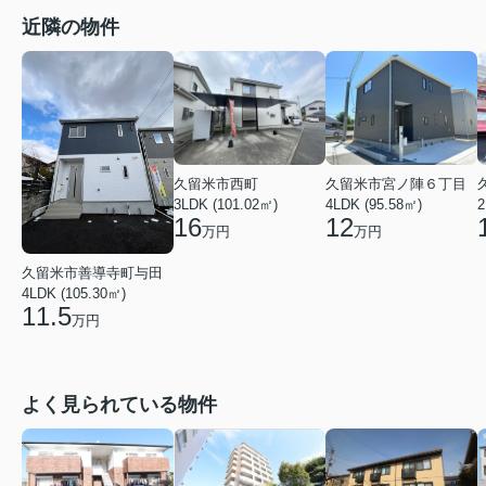
近隣の物件
久留米市西町
久留米市宮ノ陣６丁目
3LDK (101.02㎡)
4LDK (95.58㎡)
2
16
12
万円
万円
久留米市善導寺町与田
4LDK (105.30㎡)
11.5
万円
よく見られている物件