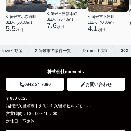
久留米市津福本町
1
久留米市小森野町
久留米市上津町
3LDK (75.40㎡)
3LDK (59.00㎡)
1LDK (40.00㎡)
7.6
万円
5.5
4.1
万円
万円
ieve不動産
久留米市の物件一覧
D-room F.京町
302
株式会社moments
0942-34-7060
お問い合わせ
〒830-0023
福岡県久留米市中央町1-1 久留米ヒルズモール
営業時間：
10：00～18：00
定休日：
不定休