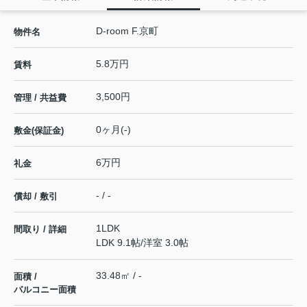
D-room F.京町
物件名
5.8万円
賃料
3,500円
管理 / 共益費
0ヶ月(-)
敷金(保証金)
6万円
礼金
- / -
償却 / 敷引
1LDK
間取り / 詳細
LDK 9.1帖
/
洋室 3.0帖
33.48㎡ / -
面積 /
バルコニー面積