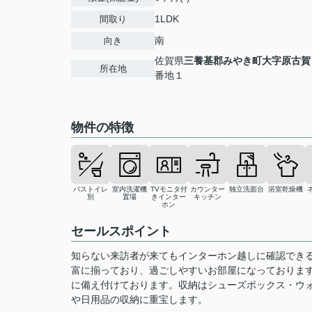
1LDK
間取り
南
向き
佐賀県
三養基郡みやき町
大字原古賀
所在地
番地１
物件の特徴
バストイレ
室内洗濯機
TVモニタ付
カウンター
独立洗面台
浴室乾燥機
別
置場
きインター
キッチン
ホン
セールスポイント
知らない来訪者が来てもインターホン越しに確認でき
富に揃っており、過ごしやすいお部屋になっておりま
に備え付けております。収納はシューズボックス・ウ
や日用品の収納に重宝します。