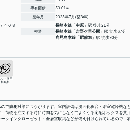
50.01㎡
専有面積
2023年7月(築3年)
築年月
７４０８
長崎本線
「
中原
」駅 徒歩21分
長崎本線
「
吉野ケ里公園
」駅 徒歩67分
交通
鹿児島本線
「
肥前旭
」駅 徒歩90分
ネット使用
料無料
るので防犯対策につながります。室内設備は洗面化粧台・浴室乾燥機な
す。荷物を注文する時に時間を気にしなくてよくなる宅配ボックスを共
ォークインクローゼット・全居室収納などが備え付けられているので、