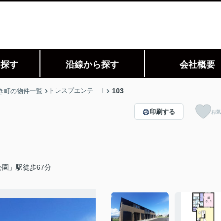
ら探す
沿線から探す
会社概要
トレスプエンテ Ⅰ
103
き町の物件一覧
印刷する
お気
園」駅徒歩67分