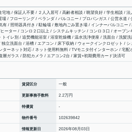
宅地 / 保証人不要 / ２人入居可 / 高齢者相談 / 眺望良好 / 学生相談 / 法
場 / フローリング / ベランダ / バルコニー / プロパンガス / 公営水道 / 
気有 / 照明器具付き / 駐輪場 / 敷地内ごみ置き場 / インナーバルコニー /
ングヒーター / コンロ２口以上 / システムキッチン / コンロ３口 / オープン
・トイレ別 / 追焚機能浴室 / 浴室乾燥機 / 温水洗浄便座 / 洗面台 / 洗髪
/ 独立洗面台 / 浴槽 / エアコン / 床下収納 / ウォークインクロゼット / シ
/ インターネット対応 / ネット使用料無料 / TVモニタ付インターホン / 宅配
 複層ガラス / 防犯カメラ / エアコン2台 / 家賃+初期費用カード決済可
一般
賃貸区分
2.2万円
更新事務手数料
-
特優賃
102639842
物件番号
2026年08月03日
情報更新日