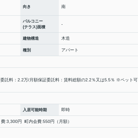
南
向き
バルコニー
-
(テラス)面積
木造
建物構造
アパート
種別
託料：2.2万/月額保証委託料：賃料総額の2.2％又は5.5％ ※ペット
即時
入居可能時期
:3,300円 町内会費:550円（月額）