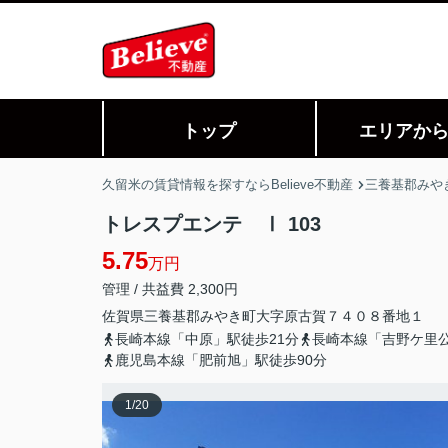
トップ
エリアか
久留米の賃貸情報を探すならBelieve不動産
三養基郡みや
トレスプエンテ Ⅰ 103
5.75
万円
管理 / 共益費 2,300円
佐賀県
三養基郡みやき町
大字原古賀
７４０８番地１
長崎本線「中原」駅徒歩21分
長崎本線「吉野ケ里公
鹿児島本線「肥前旭」駅徒歩90分
1
/
20