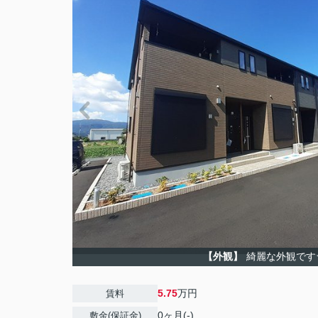
【外観】
綺麗な外観です
5.75
万円
賃料
0ヶ月(-)
敷金(保証金)