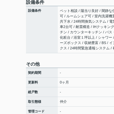
設備条件
設備条件
ペット相談 / 陽当り良好 / 閑静な住
可 / ルームシェア可 / 室内洗濯機置
共下水 / 24時間換気システム / 電
車2台可 / 耐震構造 / IHクッキ
チン / カウンターキッチン / バス
化粧台 / 浴室１坪以上 / シャワー 
ーズボックス / 収納豊富 / BS 
クス / 24時間緊急通報システム /
その他
-
契約期間
0ヶ月
更新料
-
総戸数
仲介
取引態様
-
管理コード