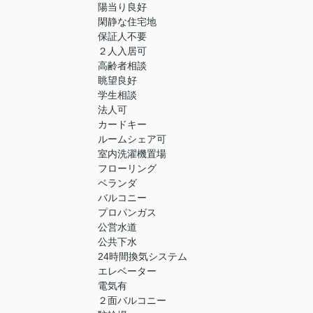
陽当り良好
閑静な住宅地
保証人不要
２人入居可
高齢者相談
眺望良好
学生相談
法人可
カードキー
ルームシェア可
室内洗濯機置場
フローリング
ベランダ
バルコニー
プロパンガス
公営水道
公共下水
24時間換気システム
エレベーター
電気有
２面バルコニー