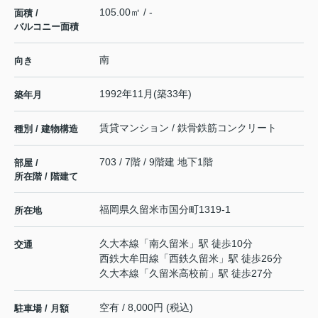
105.00㎡ / -
面積 /
バルコニー面積
南
向き
1992年11月(築33年)
築年月
賃貸マンション / 鉄骨鉄筋コンクリート
種別 / 建物構造
703 / 7階 / 9階建 地下1階
部屋 /
所在階 / 階建て
福岡県
久留米市
国分町
1319-1
所在地
久大本線
「
南久留米
」駅 徒歩10分
交通
西鉄大牟田線
「
西鉄久留米
」駅 徒歩26分
久大本線
「
久留米高校前
」駅 徒歩27分
空有 / 8,000円 (税込)
駐車場 / 月額