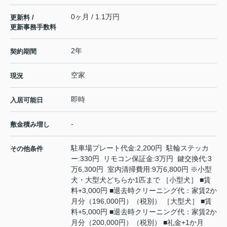
0ヶ月 / 1.1万円
更新料 /
更新事務手数料
2年
契約期間
空家
現況
即時
入居可能日
-
敷金積み増し
駐車場プレート代金:2,200円 駐輪ステッカ
その他条件
ー:330円 リモコン保証金:3万円 鍵交換代:3
万6,300円 室内清掃費用:9万6,800円 ※小型
犬・大型犬どちらか1匹まで ［小型犬］ ■賃
料+3,000円 ■退去時クリーニング代：家賃2か
月分（196,000円）（税別） ［大型犬］ ■賃
料+5,000円 ■退去時クリーニング代：家賃2か
月分（200,000円）（税別） ■礼金+1か月