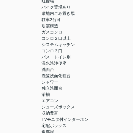
駐輪場
バイク置場あり
敷地内ごみ置き場
駐車2台可
耐震構造
ガスコンロ
コンロ２口以上
システムキッチン
コンロ３口
バス・トイレ別
温水洗浄便座
洗面台
洗髪洗面化粧台
シャワー
独立洗面台
浴槽
エアコン
シューズボックス
収納豊富
TVモニタ付インターホン
宅配ボックス
角部屋