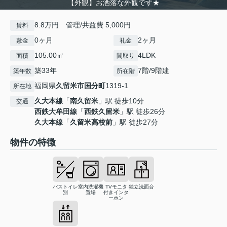
【外観】お洒落な外観です★
8.8万円 管理/共益費 5,000円
賃料
0ヶ月
2ヶ月
敷金
礼金
105.00㎡
4LDK
面積
間取り
築33年
7階/9階建
築年数
所在階
福岡県
久留米市
国分町
1319-1
所在地
久大本線
「
南久留米
」駅 徒歩10分
交通
西鉄大牟田線
「
西鉄久留米
」駅 徒歩26分
久大本線
「
久留米高校前
」駅 徒歩27分
物件の特徴
バストイレ
室内洗濯機
TVモニタ
独立洗面台
別
置場
付きインタ
ーホン