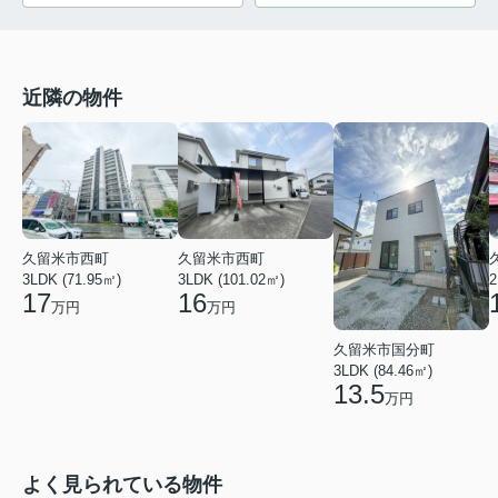
近隣の物件
久留米市西町
久留米市西町
3LDK (71.95㎡)
3LDK (101.02㎡)
2
17
16
万円
万円
久留米市国分町
3LDK (84.46㎡)
13.5
万円
よく見られている物件