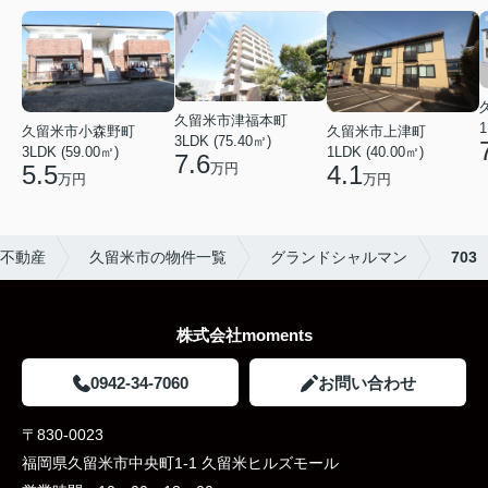
久留米市津福本町
1
久留米市小森野町
久留米市上津町
3LDK (75.40㎡)
3LDK (59.00㎡)
1LDK (40.00㎡)
7.6
万円
5.5
4.1
万円
万円
e不動産
久留米市の物件一覧
グランドシャルマン
703
株式会社moments
0942-34-7060
お問い合わせ
〒830-0023
福岡県久留米市中央町1-1 久留米ヒルズモール