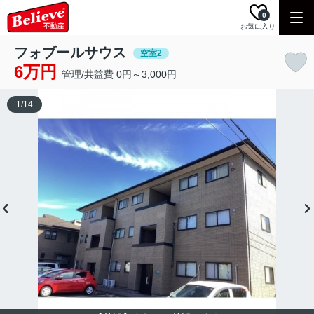
0
お気に入り
フォブールサウス
空室2
6万円
管理/共益費 0円～3,000円
1
/
14