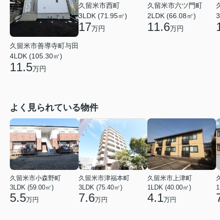
久留米市西町
久留米市六ツ門町
3LDK (71.95㎡)
2LDK (66.08㎡)
3
17
11.6
万円
万円
久留米市善導寺町与田
4LDK (105.30㎡)
11.5
万円
よく見られている物件
久留米市小森野町
久留米市津福本町
久留米市上津町
3LDK (59.00㎡)
3LDK (75.40㎡)
1LDK (40.00㎡)
1
5.5
7.6
4.1
万円
万円
万円