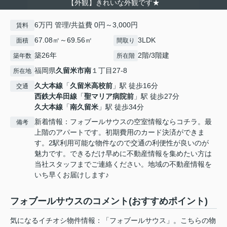
【外観】きれいな外観です★
6万円 管理/共益費 0円～3,000円
賃料
67.08㎡～69.56㎡
3LDK
面積
間取り
築26年
2階/3階建
築年数
所在階
福岡県
久留米市
南
１丁目27-8
所在地
久大本線
「
久留米高校前
」駅 徒歩16分
交通
西鉄大牟田線
「
聖マリア病院前
」駅 徒歩27分
久大本線
「
南久留米
」駅 徒歩34分
新着情報：フォブールサウスの空室情報ならコチラ。最
備考
上階のアパートです。初期費用のカード決済ができま
す。2駅利用可能な物件なので交通の利便性が良いのが
魅力です。できるだけ早めに不動産情報を集めたい方は
当社スタッフまでご連絡ください。地域の不動産情報を
いち早くお届けします♪
フォブールサウスのコメント(おすすめポイント)
気になるイチオシ物件情報：「フォブールサウス」。こちらの物