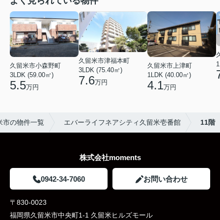
よく見られている物件
久留米市津福本町
1
久留米市小森野町
久留米市上津町
3LDK (75.40㎡)
3LDK (59.00㎡)
1LDK (40.00㎡)
7.6
万円
5.5
4.1
万円
万円
米市の物件一覧
エバーライフネアシティ久留米壱番館
11階
株式会社moments
0942-34-7060
お問い合わせ
〒830-0023
福岡県久留米市中央町1-1 久留米ヒルズモール