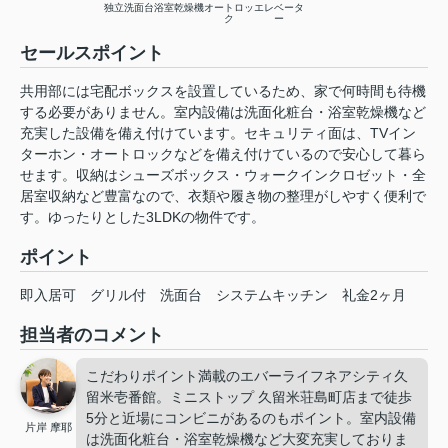
独立洗面台
浴室乾燥機
オートロッ
エレベータ
ク
ー
セールスポイント
共用部には宅配ボックスを設置しているため、家で何時間も待機
する必要がありません。室内設備は洗面化粧台・浴室乾燥機など
充実した設備を備え付けています。セキュリティ面は、TVイン
ターホン・オートロックなどを備え付けているので安心して暮ら
せます。収納はシューズボックス・ウォークインクロゼット・全
居室収納など豊富なので、衣類や履き物の整理がしやすく便利で
す。ゆったりとした3LDKの物件です。
ポイント
即入居可
グリル付
洗面台
システムキッチン
礼金2ヶ月
担当者のコメント
こだわりポイント満載のエバーライフネアシティ久
留米壱番館。ミニストップ 久留米荘島町店まで徒歩
5分と近場にコンビニがあるのもポイント。室内設備
片岸 摩耶
は洗面化粧台・浴室乾燥機など大変充実しておりま