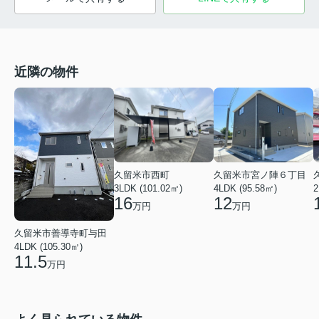
近隣の物件
久留米市西町
久留米市宮ノ陣６丁目
3LDK (101.02㎡)
4LDK (95.58㎡)
2
16
12
万円
万円
久留米市善導寺町与田
4LDK (105.30㎡)
11.5
万円