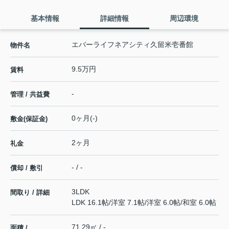
基本情報
詳細情報
周辺環境
エバーライフネアシティ久留米壱番館
物件名
9.5万円
賃料
-
管理 / 共益費
0ヶ月(-)
敷金(保証金)
2ヶ月
礼金
- / -
償却 / 敷引
3LDK
間取り / 詳細
LDK 16.1帖
/
洋室 7.1帖
/
洋室 6.0帖
/
和室 6.0帖
71.29㎡ / -
面積 /