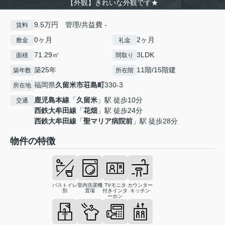
【外観】きれいな外観です★
9.5万円 管理/共益費 -
賃料
0ヶ月
2ヶ月
敷金
礼金
71.29㎡
3LDK
面積
間取り
築25年
11階/15階建
築年数
所在階
福岡県
久留米市
荘島町
330-3
所在地
鹿児島本線
「
久留米
」駅 徒歩10分
交通
西鉄大牟田線
「
花畑
」駅 徒歩24分
西鉄大牟田線
「
聖マリア病院前
」駅 徒歩28分
物件の特徴
バストイレ
室内洗濯機
TVモニタ
カウンター
別
置場
付きインタ
キッチン
ーホン