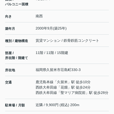
バルコニー面積
南西
向き
2000年9月(築25年)
築年月
賃貸マンション / 鉄骨鉄筋コンクリート
種別 / 建物構造
11階 / 11階 / 15階建
部屋 /
所在階 / 階建て
福岡県
久留米市
荘島町
330-3
所在地
鹿児島本線
「
久留米
」駅 徒歩10分
交通
西鉄大牟田線
「
花畑
」駅 徒歩24分
西鉄大牟田線
「
聖マリア病院前
」駅 徒歩28分
近隣 / 9,900円 (税込) 200m
駐車場 / 月額