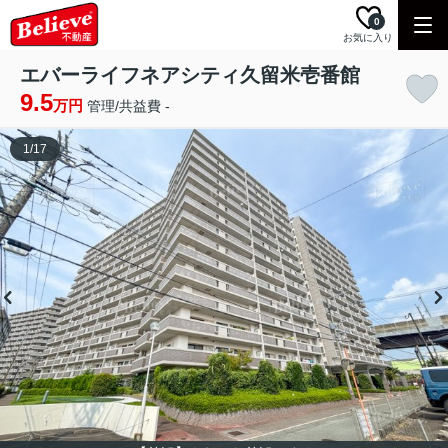
0
お気に入り
エバーライフネアシティ久留米壱番館
9.5
万円
管理/共益費 -
1
/
17