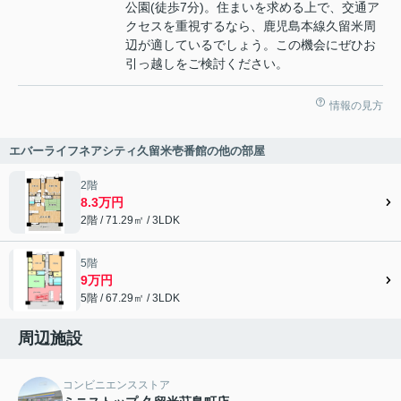
公園(徒歩7分)。住まいを求める上で、交通ア
クセスを重視するなら、鹿児島本線久留米周
辺が適しているでしょう。この機会にぜひお
引っ越しをご検討ください。
情報の見方
エバーライフネアシティ久留米壱番館の他の部屋
2階
8.3万円
2階 / 71.29㎡ / 3LDK
5階
9万円
5階 / 67.29㎡ / 3LDK
周辺施設
コンビニエンスストア