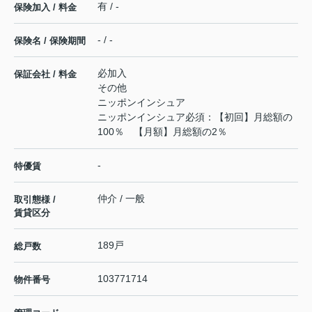
有 / -
保険加入 / 料金
- / -
保険名 / 保険期間
必加入
保証会社 / 料金
その他
ニッポンインシュア
ニッポンインシュア必須：【初回】月総額の
100％ 【月額】月総額の2％
-
特優賃
仲介 / 一般
取引態様 /
賃貸区分
189戸
総戸数
103771714
物件番号