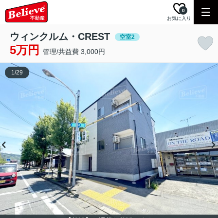
0
お気に入り
ウィンクルム・CREST
空室2
5万円
管理/共益費 3,000円
1
/
29