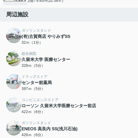
2階 / 9.85坪(32.58㎡)
周辺施設
ガソリンスタンド
(有)古賀商店 やりみずSS
32ｍ（1分）
総合病院
久留米大学 医療センター
328ｍ（5分）
ドラッグストア
センター前薬局
397ｍ（5分）
コンビニエンスストア
ローソン 久留米大学医療センター前店
422ｍ（6分）
ガソリンスタンド
ENEOS 高良内 SS(浅川石油)
426ｍ（6分）