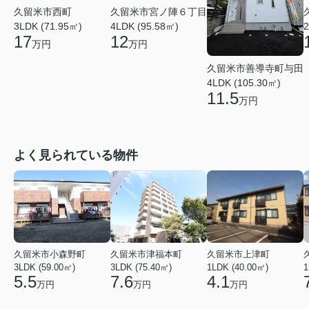
久留米市西町
久留米市宮ノ陣６丁目
3LDK (71.95㎡)
4LDK (95.58㎡)
2
17
12
万円
万円
久留米市善導寺町与田
4LDK (105.30㎡)
11.5
万円
よく見られている物件
久留米市小森野町
久留米市津福本町
久留米市上津町
3LDK (59.00㎡)
3LDK (75.40㎡)
1LDK (40.00㎡)
1
5.5
7.6
4.1
万円
万円
万円