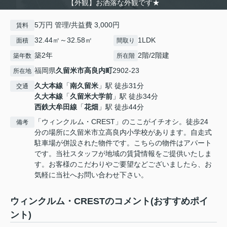
【外観】お洒落な外観です★
5万円 管理/共益費 3,000円
賃料
32.44㎡～32.58㎡
1LDK
面積
間取り
築2年
2階/2階建
築年数
所在階
福岡県
久留米市
高良内町
2902-23
所在地
久大本線
「
南久留米
」駅 徒歩31分
交通
久大本線
「
久留米大学前
」駅 徒歩34分
西鉄大牟田線
「
花畑
」駅 徒歩44分
「ウィンクルム・CREST」のここがイチオシ。徒歩24
備考
分の場所に久留米市立高良内小学校があります。自走式
駐車場が併設された物件です。こちらの物件はアパート
です。当社スタッフが地域の賃貸情報をご提供いたしま
す。お客様のこだわりやご要望などございましたら、お
気軽に当社へお問い合わせ下さい。
ウィンクルム・CRESTのコメント(おすすめポイ
ント)