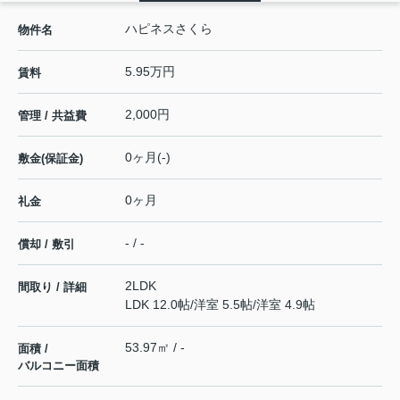
ハピネスさくら
物件名
5.95万円
賃料
2,000円
管理 / 共益費
0ヶ月(-)
敷金(保証金)
0ヶ月
礼金
- / -
償却 / 敷引
2LDK
間取り / 詳細
LDK 12.0帖
/
洋室 5.5帖
/
洋室 4.9帖
53.97㎡ / -
面積 /
バルコニー面積