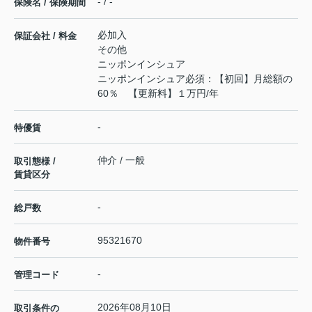
- / -
保険名 / 保険期間
必加入
保証会社 / 料金
その他
ニッポンインシュア
ニッポンインシュア必須：【初回】月総額の
60％ 【更新料】１万円/年
-
特優賃
仲介 / 一般
取引態様 /
賃貸区分
-
総戸数
95321670
物件番号
-
管理コード
2026年08月10日
取引条件の