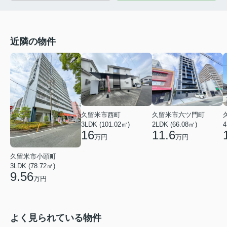
近隣の物件
久留米市西町
久留米市六ツ門町
3LDK (101.02㎡)
2LDK (66.08㎡)
4
16
11.6
万円
万円
久留米市小頭町
3LDK (78.72㎡)
9.56
万円
よく見られている物件