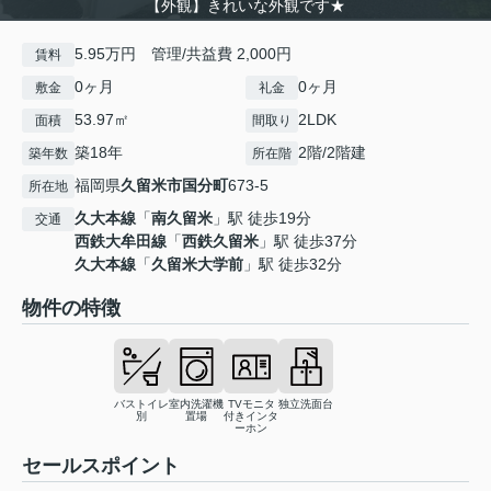
【外観】きれいな外観です★
5.95万円 管理/共益費 2,000円
賃料
0ヶ月
0ヶ月
敷金
礼金
53.97㎡
2LDK
面積
間取り
築18年
2階/2階建
築年数
所在階
福岡県
久留米市
国分町
673-5
所在地
久大本線
「
南久留米
」駅 徒歩19分
交通
西鉄大牟田線
「
西鉄久留米
」駅 徒歩37分
久大本線
「
久留米大学前
」駅 徒歩32分
物件の特徴
バストイレ
室内洗濯機
TVモニタ
独立洗面台
別
置場
付きインタ
ーホン
セールスポイント