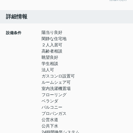
詳細情報
陽当り良好
設備条件
閑静な住宅地
２人入居可
高齢者相談
眺望良好
学生相談
法人可
ガスコンロ設置可
ルームシェア可
室内洗濯機置場
フローリング
ベランダ
バルコニー
プロパンガス
公営水道
公共下水
24時間換気システム