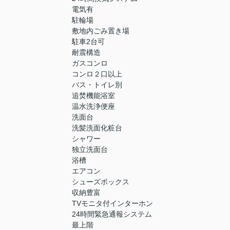
電気有
駐輪場
敷地内ごみ置き場
駐車2台可
耐震構造
ガスコンロ
コンロ２口以上
バス・トイレ別
追焚機能浴室
温水洗浄便座
洗面台
洗髪洗面化粧台
シャワー
独立洗面台
浴槽
エアコン
シューズボックス
収納豊富
TVモニタ付インターホン
24時間緊急通報システム
最上階