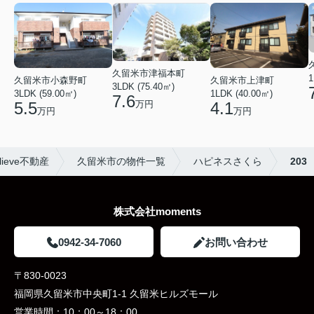
久留米市津福本町
1
久留米市小森野町
久留米市上津町
3LDK (75.40㎡)
3LDK (59.00㎡)
1LDK (40.00㎡)
7.6
万円
5.5
4.1
万円
万円
eve不動産
久留米市の物件一覧
ハピネスさくら
203
株式会社moments
0942-34-7060
お問い合わせ
〒830-0023
福岡県久留米市中央町1-1 久留米ヒルズモール
営業時間：
10：00～18：00