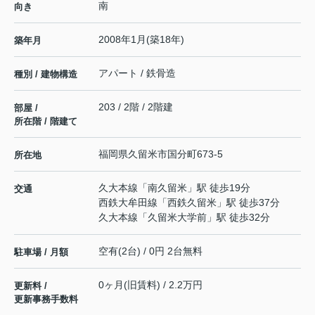
南
向き
2008年1月(築18年)
築年月
アパート / 鉄骨造
種別 / 建物構造
203 / 2階 / 2階建
部屋 /
所在階 / 階建て
福岡県
久留米市
国分町
673-5
所在地
久大本線
「
南久留米
」駅 徒歩19分
交通
西鉄大牟田線
「
西鉄久留米
」駅 徒歩37分
久大本線
「
久留米大学前
」駅 徒歩32分
空有(2台) / 0円 2台無料
駐車場 / 月額
0ヶ月(旧賃料) / 2.2万円
更新料 /
更新事務手数料