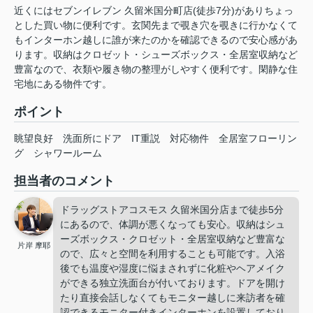
近くにはセブンイレブン 久留米国分町店(徒歩7分)がありちょっ
とした買い物に便利です。玄関先まで覗き穴を覗きに行かなくて
もインターホン越しに誰が来たのかを確認できるので安心感があ
ります。収納はクロゼット・シューズボックス・全居室収納など
豊富なので、衣類や履き物の整理がしやすく便利です。閑静な住
宅地にある物件です。
ポイント
眺望良好
洗面所にドア
IT重説
対応物件
全居室フローリン
グ
シャワールーム
担当者のコメント
ドラッグストアコスモス 久留米国分店まで徒歩5分
にあるので、体調が悪くなっても安心。収納はシュ
ーズボックス・クロゼット・全居室収納など豊富な
片岸 摩耶
ので、広々と空間を利用することも可能です。入浴
後でも温度や湿度に悩まされずに化粧やヘアメイク
ができる独立洗面台が付いております。ドアを開け
たり直接会話しなくてもモニター越しに来訪者を確
認できるモニター付きインターホンを設置しており