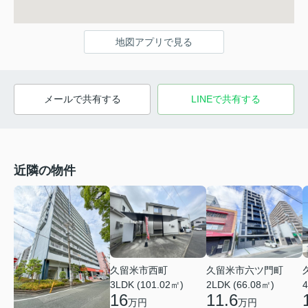
地図アプリで見る
メールで共有する
LINEで共有する
近隣の物件
久留米市西町
久留米市六ツ門町
3LDK (101.02㎡)
2LDK (66.08㎡)
4
16
11.6
万円
万円