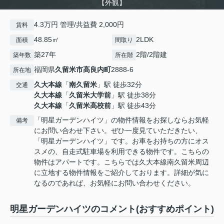
【外観】
4.3万円 管理/共益費 2,000円
賃料
48.85㎡
2LDK
面積
間取り
築27年
2階/2階建
築年数
所在階
福岡県
久留米市
高良内町
2888-6
所在地
久大本線
「
南久留米
」駅 徒歩32分
交通
久大本線
「
久留米大学前
」駅 徒歩38分
久大本線
「
久留米高校前
」駅 徒歩43分
「明星ガーデンハイツ」の物件情報をお探しならお気軽
備考
にお問い合わせ下さい。ぜひ一度見ていただきたい、
「明星ガーデンハイツ」です。お車をお持ちの方にオス
スメの、自走式駐車場を利用できる物件です。こちらの
物件はアパートです。こちらでは久大本線南久留米周辺
に立地する物件情報をご紹介しております。詳細が気に
なるのであれば、お気軽にお問い合わせください。
明星ガーデンハイツのコメント(おすすめポイント)