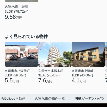
久留米市小頭町
3LDK (78.72㎡)
9.56
万円
よく見られている物件
久留米市小森野町
久留米市津福本町
久留米市上津町
3LDK (59.00㎡)
3LDK (75.40㎡)
1LDK (40.00㎡)
1
5.5
7.6
4.1
万円
万円
万円
Believe不動産
久留米市の物件一覧
明星ガーデンハイツ