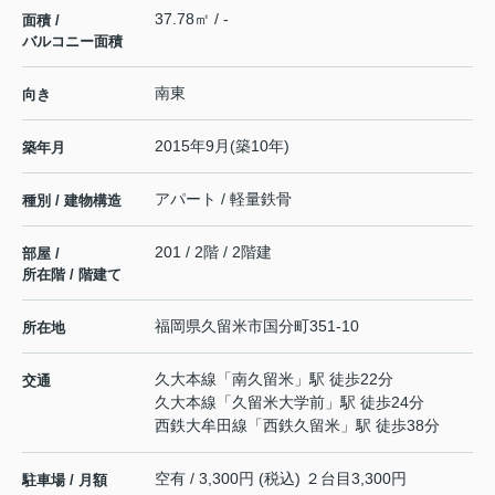
37.78㎡ / -
面積 /
バルコニー面積
南東
向き
2015年9月(築10年)
築年月
アパート / 軽量鉄骨
種別 / 建物構造
201 / 2階 / 2階建
部屋 /
所在階 / 階建て
福岡県
久留米市
国分町
351-10
所在地
久大本線
「
南久留米
」駅 徒歩22分
交通
久大本線
「
久留米大学前
」駅 徒歩24分
西鉄大牟田線
「
西鉄久留米
」駅 徒歩38分
空有 / 3,300円 (税込) ２台目3,300円
駐車場 / 月額