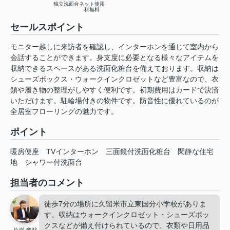
独立洗面台
ネット使用
料無料
セールスポイント
モニター越しに来訪者を確認し、インターホンを通じて室内から
会話することができます。身支度に必要となる様々なアイテムを
収納できるスペースがある洗面化粧台を備えております。収納は
シューズボックス・ウォークインクロゼットなど豊富なので、衣
類や履き物の整理がしやすく便利です。初期費用はカードで決済
いただけます。駐輪場付きの物件です。防音性に優れているのが
全居室フローリングの魅力です。
ポイント
暖房便座
TVインターホン
三面鏡付洗面化粧台
閑静な住宅
地
シャワー付洗面台
担当者のコメント
徒歩7分の場所に久留米市立東国分小学校がありま
す。収納はウォークインクロゼット・シューズボッ
クスなどが備え付けられているので、衣類や日用品