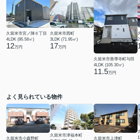
久留米市宮ノ陣６丁目
久留米市西町
4LDK (95.58㎡)
3LDK (71.95㎡)
2
12
17
万円
万円
久留米市善導寺町与田
4LDK (105.30㎡)
11.5
万円
よく見られている物件
久留米市津福本町
1
久留米市小森野町
久留米市上津町