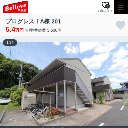
0
お気に入り
プログレスⅠA棟 201
5.4
万円
管理/共益費 3,500円
1
/
24