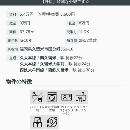
【外観】綺麗な外観です☆
5.4万円 管理/共益費 3,500円
賃料
0万円
8万円
敷金
礼金
37.78㎡
1LDK
面積
間取り
築10年
2階/2階建
築年数
所在階
福岡県
久留米市
国分町
351-10
所在地
久大本線
「
南久留米
」駅 徒歩22分
交通
久大本線
「
久留米大学前
」駅 徒歩24分
西鉄大牟田線
「
西鉄久留米
」駅 徒歩38分
物件の特徴
バストイレ
室内洗濯機
TVモニタ
カウンター
別
置場
付きインタ
キッチン
ーホン