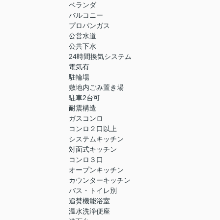
ベランダ
バルコニー
プロパンガス
公営水道
公共下水
24時間換気システム
電気有
駐輪場
敷地内ごみ置き場
駐車2台可
耐震構造
ガスコンロ
コンロ２口以上
システムキッチン
対面式キッチン
コンロ３口
オープンキッチン
カウンターキッチン
バス・トイレ別
追焚機能浴室
温水洗浄便座