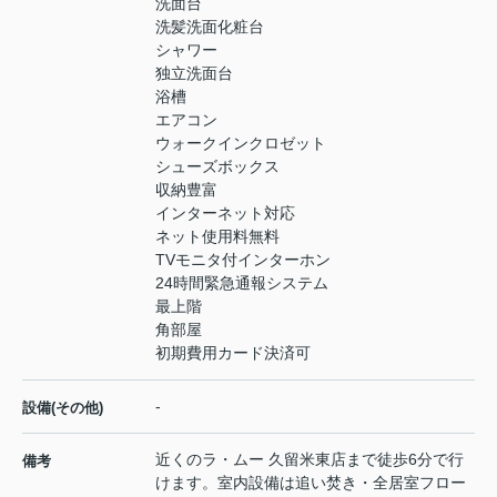
洗面台
洗髪洗面化粧台
シャワー
独立洗面台
浴槽
エアコン
ウォークインクロゼット
シューズボックス
収納豊富
インターネット対応
ネット使用料無料
TVモニタ付インターホン
24時間緊急通報システム
最上階
角部屋
初期費用カード決済可
-
設備(その他)
近くのラ・ムー 久留米東店まで徒歩6分で行
備考
けます。室内設備は追い焚き・全居室フロー