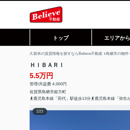
トップ
エリアか
久留米の賃貸情報を探すならBelieve不動産
鳥栖市の物件
ＨＩＢＡＲＩ
5.5万円
管理/共益費 4,000円
佐賀県
鳥栖市
姫方町
鹿児島本線「田代」駅徒歩13分
鹿児島本線「弥生が
1
/
23