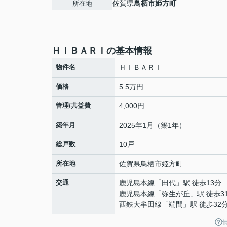
佐賀県
鳥栖市
姫方町
所在地
ＨＩＢＡＲＩの基本情報
物件名
ＨＩＢＡＲＩ
価格
5.5万円
管理/共益費
4,000円
築年月
2025年1月（築1年）
総戸数
10戸
所在地
佐賀県
鳥栖市
姫方町
交通
鹿児島本線
「
田代
」駅 徒歩13分
鹿児島本線
「
弥生が丘
」駅 徒歩3
西鉄大牟田線
「
端間
」駅 徒歩32