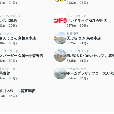
901ｍ（24分）
2132ｍ（27分）
ョッピングセンター
ドラッグストア
レスポ鳥栖
サンドラッグ 弥生が丘店
303ｍ（29分）
2379ｍ（30分）
ば・うどん
和風料理
さんうどん 鳥栖真木店
天ぷら まき 鳥栖本店
390ｍ（68分）
5625ｍ（71分）
ァーストフード
ガソリンスタンド
スバーガー 久留米小森野店
ENEOS Dr.Driveセルフ 小
352ｍ（80分）
6435ｍ（81分）
茶店・カフェ
ホームセンター
茶古賀
ホームプラザナフコ 大刀洗
584ｍ（83分）
6644ｍ（84分）
鉄甘木線 古賀茶屋駅
813ｍ（86分）