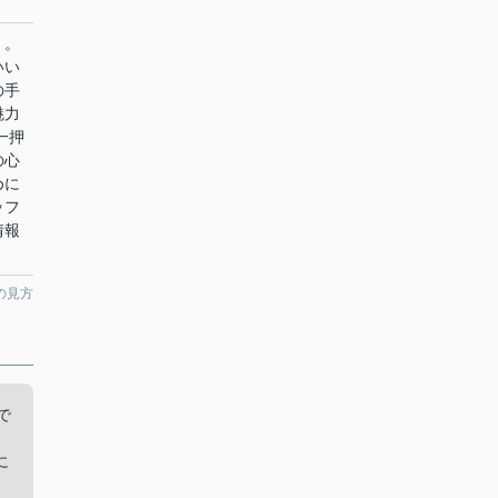
Ｉ。
いい
の手
魅力
一押
の心
めに
ッフ
情報
の見方
で
、
に