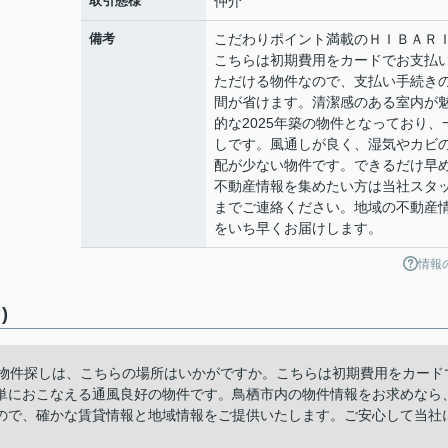
取引態様
仲介
備考
こだわりポイント満載のＨＩＢＡＲ
こちらは初期費用をカードでお支払
ただける物件なので、支払い手続き
間が省けます。清潔感のある室内が
的な2025年築の物件となっており、
しです。風通しが良く、湿気やカビ
配が少ない物件です。できるだけ早
不動産情報を集めたい方は当社スタ
までご連絡ください。地域の不動産
をいち早くお届けします。
情報
)
い物件探しは、こちらの場所はいかがですか。こちらは初期費用をカード
単におこなえる通風良好の物件です。鳥栖市内の物件情報をお求めなら
ので、確かな賃貸情報と地域情報をご提供いたします。ご安心して当社