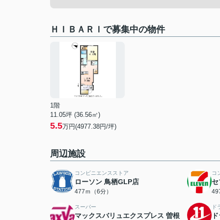
ＨＩＢＡＲＩで募集中の物件
1階
11.05坪 (36.56㎡)
5.5
万円(4977.38円/坪)
周辺施設
コンビニエンスストア
コ
ローソン 鳥栖GLP店
セ
477ｍ（6分）
4
スーパー
ド
マックスバリュエクスプレス 曽根
ド