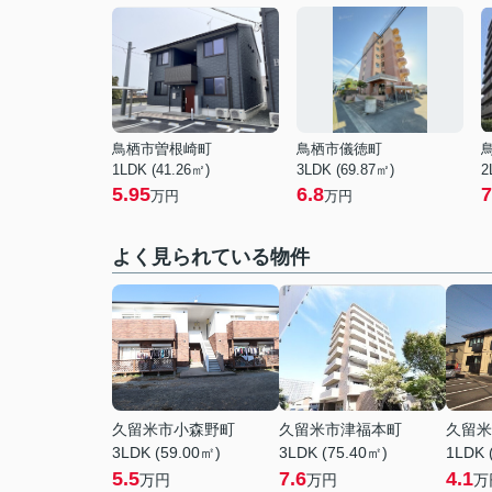
鳥栖市曽根崎町
鳥栖市儀徳町
1LDK (41.26㎡)
3LDK (69.87㎡)
2
5.95
6.8
7
万円
万円
よく見られている物件
久留米市小森野町
久留米市津福本町
久留米
3LDK (59.00㎡)
3LDK (75.40㎡)
1LDK 
5.5
7.6
4.1
万円
万円
万