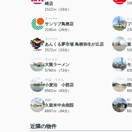
崎店
1
1512ｍ（19分）
スーパー
シ
サンリブ鳥栖店
フ
2190ｍ（28分）
2
スーパー
そ
あんくる夢市場 鳥栖弥生が丘店
資
2572ｍ（33分）
5
ラーメン
フ
大龍ラーメン
モ
5790ｍ（73分）
6
そば・うどん
喫
小麦治 小郡店
喫
6562ｍ（83分）
6
内科
駅
久留米中央病院
西
6697ｍ（84分）
6
近隣の物件