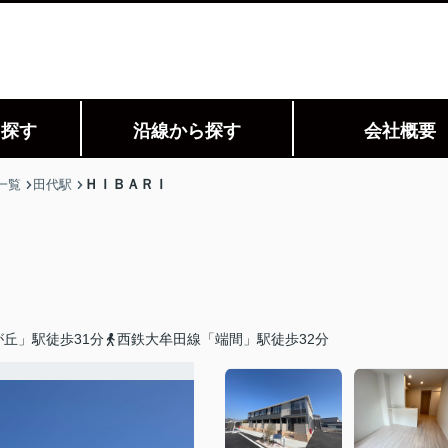
ら探す
沿線から探す
会社概要
ＨＩＢＡＲＩ
一覧
田代駅
丘」駅徒歩31分
西鉄大牟田線「端間」駅徒歩32分