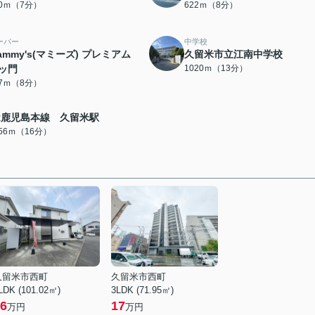
60ｍ（7分）
622ｍ（8分）
ーパー
中学校
ammy's(マミーズ) プレミアム
久留米市立江南中学校
ッ門
1020ｍ（13分）
27ｍ（8分）
R鹿児島本線 久留米駅
256ｍ（16分）
久留米市西町
久留米市西町
LDK (101.02㎡)
3LDK (71.95㎡)
6
17
万円
万円