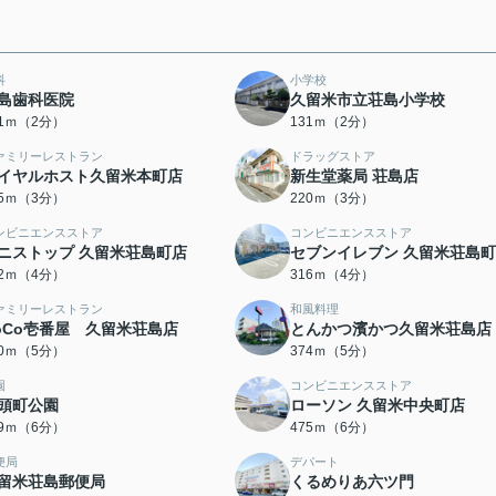
科
小学校
島歯科医院
久留米市立荘島小学校
21ｍ（2分）
131ｍ（2分）
ァミリーレストラン
ドラッグストア
イヤルホスト久留米本町店
新生堂薬局 荘島店
95ｍ（3分）
220ｍ（3分）
ンビニエンスストア
コンビニエンスストア
ニストップ 久留米荘島町店
セブンイレブン 久留米荘島
92ｍ（4分）
316ｍ（4分）
ァミリーレストラン
和風料理
oCo壱番屋 久留米荘島店
とんかつ濱かつ久留米荘島店
70ｍ（5分）
374ｍ（5分）
園
コンビニエンスストア
頭町公園
ローソン 久留米中央町店
09ｍ（6分）
475ｍ（6分）
便局
デパート
留米荘島郵便局
くるめりあ六ツ門