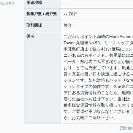
用途地域
-
情報の見方
募集戸数 / 総戸数
- / 78戸
取引態様
仲介
備考
こだわりポイント満載のMark Avenu
Tower 久留米No.99。ミニストップ 
米荘島町店まで徒歩4分と近場にコン
ニがあるのもポイント。共用部には
ベータ・敷地内ごみ置き場などが揃
おり、とても充実しています。風通
良く真夏の暑い日も快適に過ごせる
ションです。防犯対策もバッチリな
ションタイプの物件です。久留米市
アにある賃貸情報のことなら、地域
着した当社へお任せ下さい。当社は
種多様な賃貸情報を取り扱っており
す。ご要望や不明な点などございま
ら、お気軽にご連絡下さい。
情報