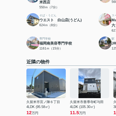
米西店
5
550ｍ（7分）
そば・うどん
ス
ウエスト 白山店(うどん)
M
624ｍ（8分）
六
6
専門学校
駅
福岡南美容専門学校
J
1161ｍ（15分）
1
近隣の物件
久留米市宮ノ陣６丁目
久留米市善導寺町与田
4LDK (95.58㎡)
4LDK (105.30㎡)
3
12
11.5
1
万円
万円