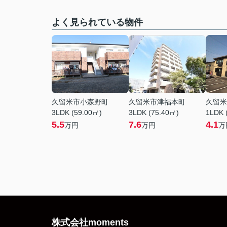
よく見られている物件
久留米市小森野町
久留米市津福本町
久留米
3LDK (59.00㎡)
3LDK (75.40㎡)
1LDK 
5.5
7.6
4.1
万円
万円
万
株式会社moments