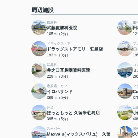
周辺施設
皮膚科
歯
武藤皮膚科医院
田
105ｍ（2分）
1
ドラッグストア
フ
ドラッグストアモリ 荘島店
ロ
193ｍ（3分）
1
耳鼻科
コ
井之口耳鼻咽喉科医院
ミ
229ｍ（3分）
2
喫茶店・カフェ
フ
イロハサンド
C
369ｍ（5分）
3
弁当
公
ほっともっと 久留米荘島店
小
395ｍ（5分）
4
スーパー
郵
Maxvalu(マックスバリュ) 久留
久