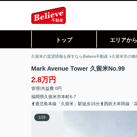
トップ
エリアか
久留米の賃貸情報を探すならBelieve不動産
久留米市の物
Mark Avenue Tower 久留米No.99
2.8万円
管理/共益費 0円
福岡県
久留米市
本町
6-7
鹿児島本線「久留米」駅徒歩15分
西鉄大牟田線「花
1
/
29