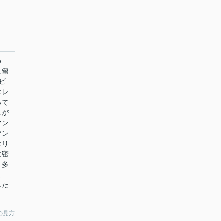
e
久留
ビ
エレ
って
しが
マン
マン
エリ
に密
、多
ま
した
の見方