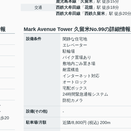
鹿児島本線
「
久留米
」駅 徒歩15分
西鉄大牟田線
「
花畑
」駅 徒歩18分
交通
西鉄大牟田線
「
西鉄久留米
」駅 徒歩20
情報
Mark Avenue Tower 久留米No.99の詳細情報
設備条件
閑静な住宅地
エレベーター
駐輪場
バイク置場あり
敷地内ごみ置き場
耐震構造
インターネット対応
オートロック
宅配ボックス
24時間緊急通報システム
防犯カメラ
分
設備(その他)
-
分
歩20
駐車場/月額
近隣/8,800円 (税込) 200m