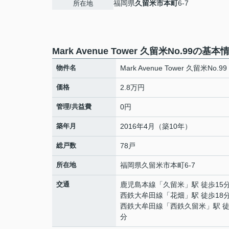
福岡県
久留米市
本町
6-7
所在地
Mark Avenue Tower 久留米No.99の基本
物件名
Mark Avenue Tower 久留米No.99
価格
2.8万円
管理/共益費
0円
築年月
2016年4月（築10年）
総戸数
78戸
所在地
福岡県
久留米市
本町
6-7
交通
鹿児島本線
「
久留米
」駅 徒歩15
西鉄大牟田線
「
花畑
」駅 徒歩18
西鉄大牟田線
「
西鉄久留米
」駅 徒
分