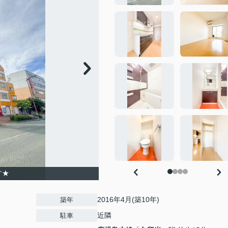
す★
2016年4月(築10年)
築年
近隣
駐車