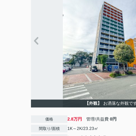
【外観】
お洒落な外観で
2.8万円
管理/共益費
0円
価格
1K～2K/23.23㎡
間取り/面積