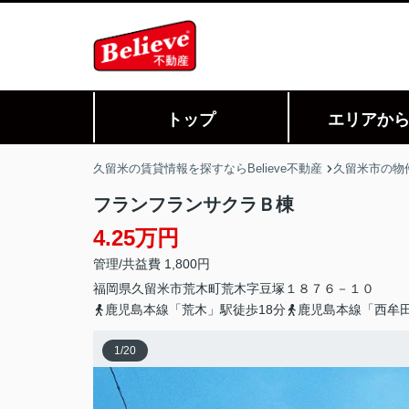
トップ
エリアか
久留米の賃貸情報を探すならBelieve不動産
久留米市の物
フランフランサクラＢ棟
4.25万円
管理/共益費 1,800円
福岡県
久留米市
荒木町荒木
字豆塚１８７６－１０
鹿児島本線「荒木」駅徒歩18分
鹿児島本線「西牟田
1
/
20