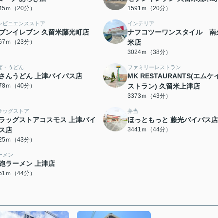
545ｍ（20分）
1591ｍ（20分）
ンビニエンスストア
インテリア
ブンイレブン 久留米藤光町店
ナフコツーワンスタイル 南
767ｍ（23分）
米店
3024ｍ（38分）
ば・うどん
ファミリーレストラン
さんうどん 上津バイパス店
MK RESTAURANTS(エムケ
178ｍ（40分）
ストラン) 久留米上津店
3373ｍ（43分）
ラッグストア
弁当
ラッグストアコスモス 上津バイ
ほっともっと 藤光バイパス店
ス店
3441ｍ（44分）
425ｍ（43分）
ーメン
砲ラーメン 上津店
451ｍ（44分）