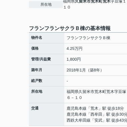
福岡県
久留米市
荒木町荒木
字豆塚１
所在地
１０
フランフランサクラＢ棟の基本情報
物件名
フランフランサクラＢ棟
価格
4.25万円
管理/共益費
1,800円
築年月
2018年1月（築8年）
総戸数
-
所在地
福岡県
久留米市
荒木町荒木
字豆塚
６－１０
交通
鹿児島本線
「
荒木
」駅 徒歩18分
鹿児島本線
「
西牟田
」駅 徒歩30
西鉄大牟田線
「
安武
」駅 徒歩43