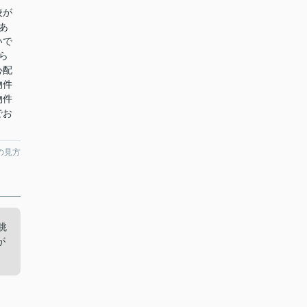
校が
あ
いで
ら
心配
物件
物件
でお
の見方
眺
が
。