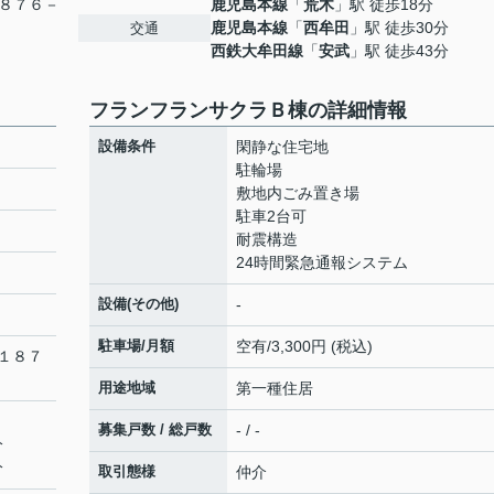
８７６－
鹿児島本線
「
荒木
」駅 徒歩18分
鹿児島本線
「
西牟田
」駅 徒歩30分
交通
西鉄大牟田線
「
安武
」駅 徒歩43分
フランフランサクラＢ棟の詳細情報
設備条件
閑静な住宅地
駐輪場
敷地内ごみ置き場
駐車2台可
耐震構造
24時間緊急通報システム
設備(その他)
-
駐車場/月額
空有/3,300円 (税込)
１８７
用途地域
第一種住居
募集戸数 / 総戸数
- / -
分
分
取引態様
仲介