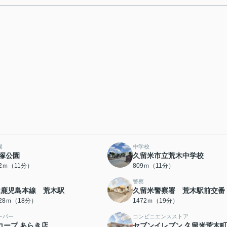
園
中学校
塚公園
久留米市立荒木中学校
02ｍ（11分）
809ｍ（11分）
警察
R鹿児島本線 荒木駅
久留米警察署 荒木駅前交番
428ｍ（18分）
1472ｍ（19分）
ーパー
コンビニエンスストア
コープ あらき店
セブンイレブン 久留米荒木