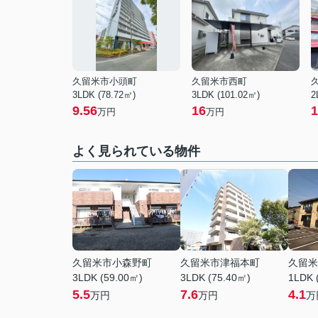
久留米市小頭町
久留米市西町
3LDK (78.72㎡)
3LDK (101.02㎡)
2
9.56
16
1
万円
万円
よく見られている物件
久留米市小森野町
久留米市津福本町
久留米
3LDK (59.00㎡)
3LDK (75.40㎡)
1LDK 
5.5
7.6
4.1
万円
万円
万