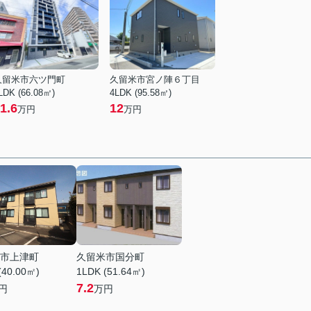
久留米市六ツ門町
久留米市宮ノ陣６丁目
LDK (66.08㎡)
4LDK (95.58㎡)
1.6
12
万円
万円
市上津町
久留米市国分町
(40.00㎡)
1LDK (51.64㎡)
7.2
円
万円