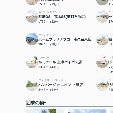
1504ｍ（19分）
1
ガソリンスタンド
コ
ENEOS 荒木SS(筑邦石油店)
セ
1736ｍ（22分）
1
ホームセンター
そ
ホームプラザナフコ 南久留米店
資
3024ｍ（38分）
3
スーパー
ド
ルミエール 上津バイパス店
ド
3384ｍ（43分）
パ
3
ファミリーレストラン
ラ
ハンバーグ オニオン 上津店
大
3443ｍ（44分）
3
近隣の物件