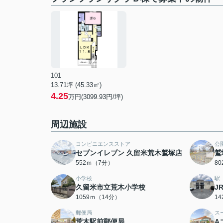
101
13.71坪 (45.33㎡)
4.25
万円(3099.93円/坪)
周辺施設
コンビニエンスストア
公
セブンイレブン 久留米荒木鷲塚店
鷲
552ｍ（7分）
8
小学校
駅
久留米市立荒木小学校
J
1059ｍ（14分）
1
郵便局
ス
荒木駅前郵便局
A