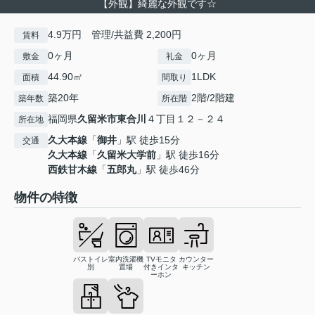
【外観】綺麗な外観です☆
4.9万円 管理/共益費 2,200円
賃料
0ヶ月
0ヶ月
敷金
礼金
44.90㎡
1LDK
面積
間取り
築20年
2階/2階建
築年数
所在階
福岡県
久留米市
東合川
４丁目１２－２４
所在地
久大本線
「
御井
」駅 徒歩15分
交通
久大本線
「
久留米大学前
」駅 徒歩16分
西鉄甘木線
「
五郎丸
」駅 徒歩46分
物件の特徴
バストイレ
室内洗濯機
TVモニタ
カウンター
別
置場
付きインタ
キッチン
ーホン