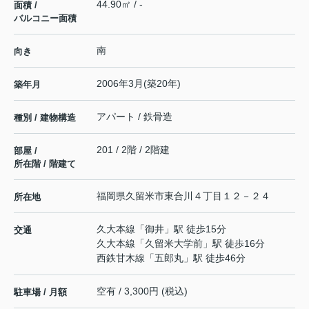
44.90㎡ / -
面積 /
バルコニー面積
南
向き
2006年3月(築20年)
築年月
アパート / 鉄骨造
種別 / 建物構造
201 / 2階 / 2階建
部屋 /
所在階 / 階建て
福岡県
久留米市
東合川
４丁目１２－２４
所在地
久大本線
「
御井
」駅 徒歩15分
交通
久大本線
「
久留米大学前
」駅 徒歩16分
西鉄甘木線
「
五郎丸
」駅 徒歩46分
空有 / 3,300円 (税込)
駐車場 / 月額