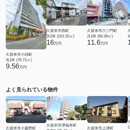
久留米市西町
久留米市六ツ門町
3LDK (101.02㎡)
2LDK (66.08㎡)
4
16
11.6
万円
万円
久留米市小頭町
3LDK (78.72㎡)
9.56
万円
よく見られている物件
久留米市津福本町
1
久留米市小森野町
久留米市上津町