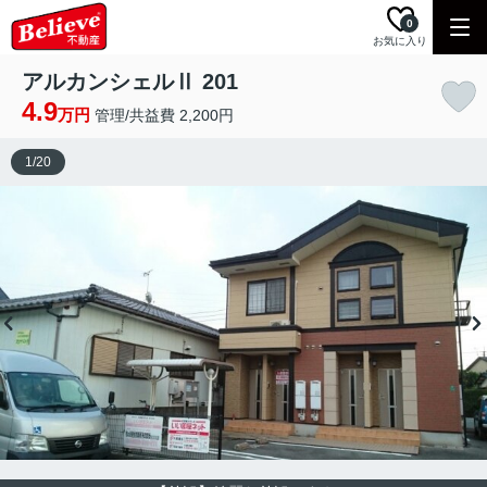
0
お気に入り
アルカンシェルⅡ 201
4.9
万円
管理/共益費 2,200円
1
/
20