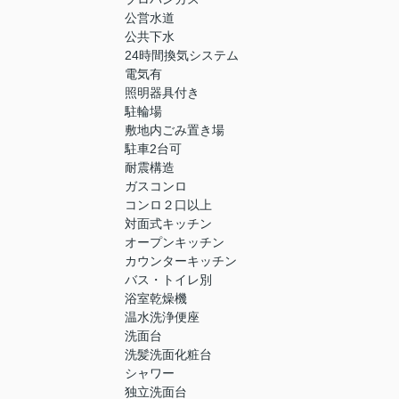
公営水道
公共下水
24時間換気システム
電気有
照明器具付き
駐輪場
敷地内ごみ置き場
駐車2台可
耐震構造
ガスコンロ
コンロ２口以上
対面式キッチン
オープンキッチン
カウンターキッチン
バス・トイレ別
浴室乾燥機
温水洗浄便座
洗面台
洗髪洗面化粧台
シャワー
独立洗面台