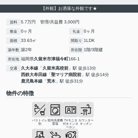
【外観】お洒落な外観です★
5.7万円 管理/共益費 3,000円
賃料
0ヶ月
0ヶ月
敷金
礼金
33.63㎡
1LDK
面積
間取り
築2年
1階/3階建
築年数
所在階
福岡県
久留米市
津福今町
166-1
所在地
久大本線
「
久留米高校前
」駅 徒歩13分
交通
西鉄大牟田線
「
聖マリア病院前
」駅 徒歩14分
鹿児島本線
「
荒木
」駅 徒歩31分
物件の特徴
バストイレ
室内洗濯機
TVモニタ
カウンター
別
置場
付きインタ
キッチン
ーホン