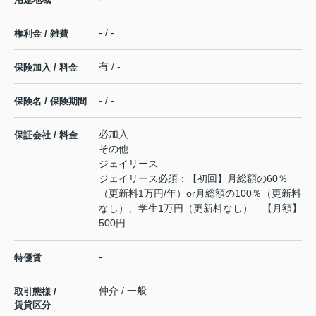
- / -
権利金 / 雑費
有 / -
保険加入 / 料金
- / -
保険名 / 保険期間
必加入
保証会社 / 料金
その他
ジェイリース
ジェイリース必須：【初回】月総額の60％
（更新料1万円/年）or月総額の100％（更新料
なし）、学生1万円（更新料なし） 【月額】
500円
-
特優賃
仲介 / 一般
取引態様 /
賃貸区分