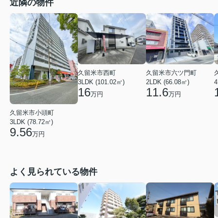
近隣の物件
久留米市西町
久留米市六ツ門町
3LDK (101.02㎡)
2LDK (66.08㎡)
4
16
11.6
万円
万円
久留米市小頭町
3LDK (78.72㎡)
9.56
万円
よく見られている物件