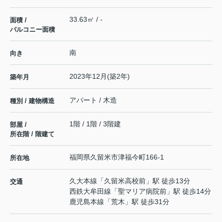
33.63㎡ / -
面積 /
バルコニー面積
南
向き
2023年12月(築2年)
築年月
アパート / 木造
種別 / 建物構造
1階 / 1階 / 3階建
部屋 /
所在階 / 階建て
福岡県
久留米市
津福今町
166-1
所在地
久大本線
「
久留米高校前
」駅 徒歩13分
交通
西鉄大牟田線
「
聖マリア病院前
」駅 徒歩14分
鹿児島本線
「
荒木
」駅 徒歩31分