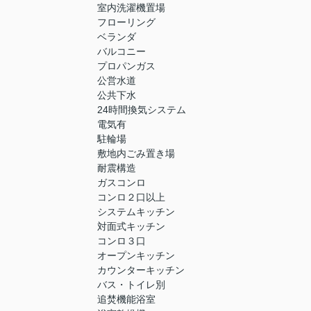
室内洗濯機置場
フローリング
ベランダ
バルコニー
プロパンガス
公営水道
公共下水
24時間換気システム
電気有
駐輪場
敷地内ごみ置き場
耐震構造
ガスコンロ
コンロ２口以上
システムキッチン
対面式キッチン
コンロ３口
オープンキッチン
カウンターキッチン
バス・トイレ別
追焚機能浴室