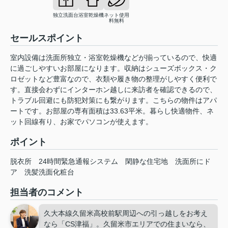
独立洗面台
浴室乾燥機
ネット使用
料無料
セールスポイント
室内設備は洗面所独立・浴室乾燥機などが揃っているので、快適
に過ごしやすいお部屋になります。収納はシューズボックス・ク
ロゼットなど豊富なので、衣類や履き物の整理がしやすく便利で
す。直接会わずにインターホン越しに来訪者を確認できるので、
トラブル回避にも防犯対策にも繋がります。こちらの物件はアパ
ートです。お部屋の専有面積は33.63平米。暮らし快適物件、ネ
ット回線有り、お家でパソコンが使えます。
ポイント
脱衣所
24時間緊急通報システム
閑静な住宅地
洗面所にド
ア
洗髪洗面化粧台
担当者のコメント
久大本線久留米高校前駅周辺への引っ越しをお考え
なら「CS津福」。久留米市エリアでの住まいなら、