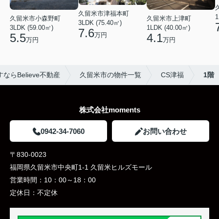
久留米市津福本町
1
久留米市小森野町
久留米市上津町
3LDK (75.40㎡)
3LDK (59.00㎡)
1LDK (40.00㎡)
7.6
万円
5.5
4.1
万円
万円
らBelieve不動産
久留米市の物件一覧
CS津福
1階
株式会社moments
0942-34-7060
お問い合わせ
〒830-0023
福岡県久留米市中央町1-1 久留米ヒルズモール
営業時間：
10：00～18：00
定休日：
不定休